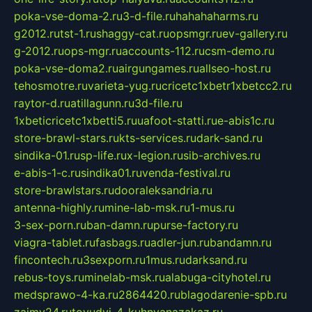
poka-vse-doma-2.ru
3-d-file.ru
hahahaharms.ru
g2012.ru
tst-1.ru
shaggy-cat.ru
opsmgr.ru
ev-gallery.ru
g-2012.ru
ops-mgr.ru
accounts-112.ru
csm-demo.ru
poka-vse-doma2.ru
airgungames.ru
allseo-host.ru
tehosmotre.ru
varieta-yug.ru
cricetc1xbetr1xbetcc2.ru
raytor-d.ru
atillagunn.ru
3d-file.ru
1xbeticricetc1xbetti5.ru
uafoot-statti.ru
e-abis1c.ru
store-brawl-stars.ru
kts-services.ru
dark-sand.ru
sindika-01.ru
sp-life.ru
x-legion.ru
sib-archives.ru
e-abis-1-c.ru
sindika01.ru
venda-festival.ru
store-brawlstars.ru
dooraleksandria.ru
antenna-highly.ru
mine-lab-msk.ru
1-mus.ru
3-sex-porn.ru
ban-damn.ru
purse-factory.ru
viagra-tablet.ru
fasbags.ru
adler-jun.ru
bandamn.ru
fincontech.ru
3sexporn.ru
1mus.ru
darksand.ru
rebus-toys.ru
minelab-msk.ru
alabuga-cityhotel.ru
medsprawo-4-ka.ru
2864420.ru
blagodarenie-spb.ru