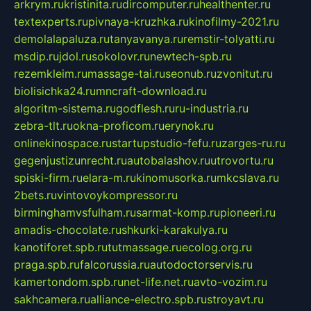
arkrym.ru
kristinita.ru
dircomputer.ru
healthenter.ru
textexperts.ru
pivnaya-kruzhka.ru
kinofilmy-2021.ru
demolalapaluza.ru
tanyavanya.ru
remstir-tolyatti.ru
msdip.ru
jdol.ru
sokolovr.ru
newtech-spb.ru
rezemkleim.ru
massage-tai.ru
seonub.ru
zvonitut.ru
biolisichka24.ru
mncraft-download.ru
algoritm-sistema.ru
godflesh.ru
ru-industria.ru
zebra-tlt.ru
okna-proficom.ru
erynok.ru
onlinekinospace.ru
startupstudio-fefu.ru
zarges-ru.ru
gegenjustizunrecht.ru
autobalashov.ru
utrovortu.ru
spiski-firm.ru
elara-m.ru
kinomusorka.ru
mkcslava.ru
2bets.ru
vintovoykompressor.ru
birminghamvsfulham.ru
sarmat-komp.ru
pioneeri.ru
amadis-chocolate.ru
shkurki-karakulya.ru
kanotiforet.spb.ru
tutmassage.ru
ecolog.org.ru
praga.spb.ru
falcorussia.ru
autodoctorservis.ru
kamertondom.spb.ru
net-life.net.ru
avto-vozim.ru
sakhcamera.ru
alliance-electro.spb.ru
stroyavt.ru