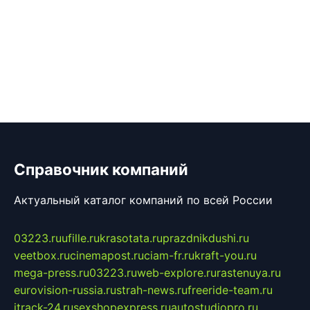
Справочник компаний
Актуальный каталог компаний по всей России
03223.ru
ufille.ru
krasotata.ru
prazdnikdushi.ru
veetbox.ru
cinemapost.ru
ciam-fr.ru
kraft-you.ru
mega-press.ru
03223.ru
web-explore.ru
rastenuya.ru
eurovision-russia.ru
strah-news.ru
freeride-team.ru
itrack-24.ru
sexshopexpress.ru
autostudiopro.ru