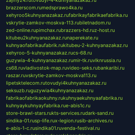
zajmy24.ru
tovudyi-4-kuhnyanazakaz.ru
brazzerscom.ru
medsprawo4ka.ru
xehyroo5kuhnyanazakaz.ru
fabrikayfabrikaefabrika.ru
vskrytie-zamkov-moskva-113.ru
biletnadom.ru
zed-online.ru
pimchax.ru
brazzers-hd.ru
z-host.ru
kitubeu2kuhnyanazakaz.ru
naperekate.ru
kuhnyaofabrikaufabrik.ru
kitubeu-2-kuhnyanazakaz.ru
xehyroo-5-kuhnyanazakaz.ru
cs-68.ru
guzywia-4-kuhnyanazakaz.ru
mir-tk.ru
vlknrussia.ru
cs68.ru
vladivostok-map.ru
video-seks.ru
bankaribi.ru
raszar.ru
vskrytie-zamkov-moskva113.ru
lipetsktelecom.ru
tovudyi4kuhnyanazakaz.ru
seksuzb.ru
guzywia4kuhnyanazakaz.ru
fabrikaofabrikaokuhny.ru
kuhnyaekuhnyaafabrika.ru
kuhnyaykuhnyayfabrika.ru
e-abis1c.ru
store-brawl-stars.ru
kts-services.ru
dark-sand.ru
sindika-01.ru
sp-life.ru
x-legion.ru
sib-archives.ru
e-abis-1-c.ru
sindika01.ru
venda-festival.ru