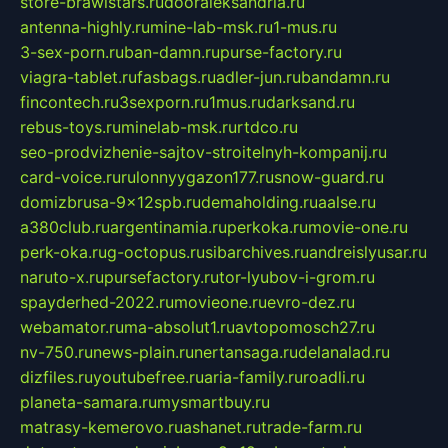
store-brawlstars.ru
dooraleksandria.ru
antenna-highly.ru
mine-lab-msk.ru
1-mus.ru
3-sex-porn.ru
ban-damn.ru
purse-factory.ru
viagra-tablet.ru
fasbags.ru
adler-jun.ru
bandamn.ru
fincontech.ru
3sexporn.ru
1mus.ru
darksand.ru
rebus-toys.ru
minelab-msk.ru
rtdco.ru
seo-prodvizhenie-sajtov-stroitelnyh-kompanij.ru
card-voice.ru
rulonnyygazon177.ru
snow-guard.ru
domizbrusa-9x12spb.ru
demaholding.ru
aalse.ru
a380club.ru
argentinamia.ru
perkoka.ru
movie-one.ru
perk-oka.ru
g-octopus.ru
sibarchives.ru
andreislyusar.ru
naruto-x.ru
pursefactory.ru
tor-lyubov-i-grom.ru
spayderhed-2022.ru
movieone.ru
evro-dez.ru
webamator.ru
ma-absolut1.ru
avtopomosch27.ru
nv-750.ru
news-plain.ru
nertansaga.ru
delanalad.ru
dizfiles.ru
youtubefree.ru
aria-family.ru
roadli.ru
planeta-samara.ru
mysmartbuy.ru
matrasy-kemerovo.ru
ashanet.ru
trade-farm.ru