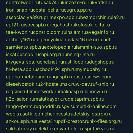
controlweb1.ru
tdsak74.ru
kinzozo-ru.ru
kvotka.ru
iron-snab.ru
costa-bella.ru
eugrus.pp.ru
associaciya39.ru
primexpo.spb.ru
bezmorchin.ru
ia2.ru
cpt21.ru
ispecspb.ru
regahost.ru
kolosok-elita.ru
tae-kwon.ru
consrio.com.ru
insiam.ru
avegainfo.ru
archery161.ru
bigencyclica.ru
vlast16.ru
korru.net
sarmiento.spb.su
extelopedia.ru
lammin-suo.spb.ru
iskatour.spb.ru
snpi.org.ru
running-line.ru
krygeva-spa.ru
chel.net.ru
rust-loco.ru
dugshop.ru
hl-beta.spb.ru
school494.spb.ru
mymubaby.ru
epoha-metalband.ru
ngr.spb.ru
rusgosnews.com
dieselvostok.ru
24hostel.msk.ru
w-dev.ru
f-ship.ru
regsmi.ru
filmnetwork.ru
malinasp.ru
kinosvin.ru
h2o-salon.ru
malutkayork.ru
deltaprim.spb.ru
tango-perm.ru
gooddir.ru
sgv.su
multiki-online.com
webkrasotki.com
cherinvest.ru
detskiy-ostrov.ru
ankou.spb.ru
alvesta1.ru
pdf-creator.ru
nix-files.org.ru
sakhatoday.ru
elektrikersymboler.ru
sputnikyes.ru