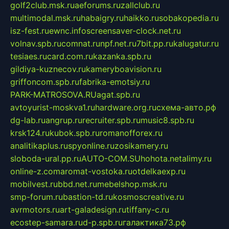
golf2club.msk.ru
aeforums.ru
zallclub.ru
multimodal.msk.ru
habaigry.ru
haikko.ru
sobakopedia.ru
isz-fest.ru
ewnc.info
screensaver-clock.net.ru
volnav.spb.ru
comnat.ru
npf.net.ru
7bit.pp.ru
kalugatur.ru
tesiaes.ru
card.com.ru
kazanka.spb.ru
gildiya-kuznecov.ru
kameryboavision.ru
griffoncom.spb.ru
fabrika-emotsiy.ru
PARK-MATROSOVA.RU
agat.spb.ru
avtoyurist-moskva1.ru
hardware.org.ru
схема-авто.рф
dg-lab.ru
angrup.ru
recruiter.spb.ru
music8.spb.ru
krsk124.ru
kubok.spb.ru
romanofforex.ru
analitikaplus.ru
spyonline.ru
zosikamery.ru
sloboda-ural.pp.ru
AUTO-COM.SU
hohota.net
alimy.ru
online-z.com
aromat-vostoka.ru
otdelkaexp.ru
mobilvest.ru
bbd.net.ru
mebelshop.msk.ru
smp-forum.ru
bastion-td.ru
kosmoscreative.ru
avrmotors.ru
art-galadesign.ru
tiffany-c.ru
ecostep-samara.ru
d-p.spb.ru
галактика73.рф