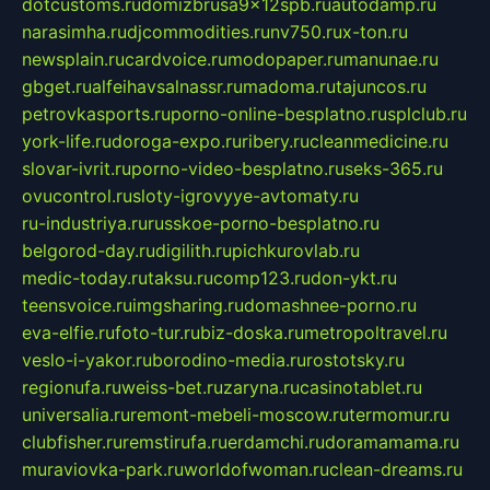
dotcustoms.ru
domizbrusa9x12spb.ru
autodamp.ru
narasimha.ru
djcommodities.ru
nv750.ru
x-ton.ru
newsplain.ru
cardvoice.ru
modopaper.ru
manunae.ru
gbget.ru
alfeihavsalnassr.ru
madoma.ru
tajuncos.ru
petrovkasports.ru
porno-online-besplatno.ru
splclub.ru
york-life.ru
doroga-expo.ru
ribery.ru
cleanmedicine.ru
slovar-ivrit.ru
porno-video-besplatno.ru
seks-365.ru
ovucontrol.ru
sloty-igrovyye-avtomaty.ru
ru-industriya.ru
russkoe-porno-besplatno.ru
belgorod-day.ru
digilith.ru
pichkurovlab.ru
medic-today.ru
taksu.ru
comp123.ru
don-ykt.ru
teensvoice.ru
imgsharing.ru
domashnee-porno.ru
eva-elfie.ru
foto-tur.ru
biz-doska.ru
metropoltravel.ru
veslo-i-yakor.ru
borodino-media.ru
rostotsky.ru
regionufa.ru
weiss-bet.ru
zaryna.ru
casinotablet.ru
universalia.ru
remont-mebeli-moscow.ru
termomur.ru
clubfisher.ru
remstirufa.ru
erdamchi.ru
doramamama.ru
muraviovka-park.ru
worldofwoman.ru
clean-dreams.ru