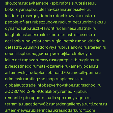
sko.com.ru
davitamebel-spb.ru
fotsis.ru
tesiaes.ru
kokoroyari.spb.ru
blesna-kazan.ru
mossilver.ru
lenderoq.ru
sergeydobrin.ru
tochkazvuka.msk.ru
people-of-art.ru
bezzubova.ru
clubtibet.ru
orior-aks.ru
dynamoauto.ru
szk-favorit.ru
carlines.ru
flatnsk.ru
kingbolenskaner.ru
alex-motor.ru
astroline.net.ru
act1.spb.ru
polyglot.com.ru
gidlipetsk.ru
ooo-driada.ru
detsad125.ru
mir-zdoroviya.ru
bruslanovo.ru
siterem.ru
council.spb.ru
лодкипатриот.рф
kafekolizey.ru
iclub.net.ru
gazon-easy.ru
sugarepilekb.ru
grinox.ru
pylesostineco.ru
msts-ozarenie.ru
kameryjooan.ru
artemovskij.ru
dopler.spb.ru
aid70.ru
metall-perm.ru
ndm.msk.ru
ratingzooshop.ru
apiaccess.ru
globalautotrade.info
bezverhovskoe.ru
drsschool.ru
ZOOSMART.SPB.RU
dalakony.ru
medikijob.ru
remontt.spb.ru
photostudia.spb.ru
myragon.ru
terramia.ru
academy62.ru
gardengallereya.ru
rti.com.ru
artem-news.ru
biserinca.ru
krasnodarkurort.com