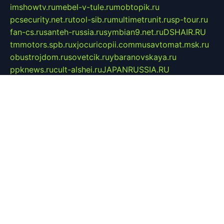
imshowtv.ru
mebel-v-tule.ru
mobtopik.ru
pcsecurity.net.ru
tool-sib.ru
multimetrunit.ru
sp-tour.ru
fan-cs.ru
santeh-russia.ru
symbian9.net.ru
DSHAIR.RU
tmmotors.spb.ru
xjocuricopii.com
musavtomat.msk.ru
obustrojdom.ru
sovetcik.ru
ybaranovskaya.ru
ppknews.ru
cult-alshei.ru
JAPANRUSSIA.RU
proekciyamebel.ru
imper-finans.ru
rim.org.ru
glamourai.ru
brassminus.ru
zabor-pro.ru
ftn.pp.ru
dorogoe58.ru
laimengpacker.ru
kuzova-zapchasti.ru
sageerp.ru
taxodrom.ru
dsrazvitie.ru
hardcity.net.ru
ratinghomegames.ru
topservice25.ru
gubernyan.ru
gtglasslined.ru
ii4.ru
tssport.spb.ru
andorra24.com
blackwallstreet.ru
oboimos.ru
optim-doors.com.ru
ikuch.ru
nycr.org.ru
npa21.ru
vremya-ch.spb.ru
desert000.ru
ivtorgi.ru
ifiori.ru
catalog-statei.ru
dcv.org.ru
spetsmaster174.ru
ipkameryhiseeu.ru
dum26.ru
ruspol.spb.ru
fr-opendp.ru
kam-solnyshko.ru
cheyenne-arapaho.ru
sevzapmetal.spb.ru