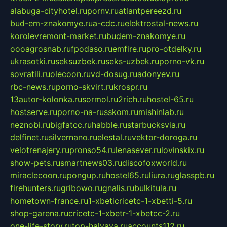
alabuga-cityhotel.ru
pornv.ru
atlantpereezd.ru
bud-em-znakomye.ru
a-cdc.ru
elektrostal-news.ru
korolevremont-market.ru
budem-znakomye.ru
oooagrosnab.ru
fpodaso.ru
emfire.ru
pro-otdelky.ru
ukrasotki.ru
seksuzbek.ru
seks-uzbek.ru
porno-vk.ru
sovratili.ru
olecoon.ru
vd-dosug.ru
adonyev.ru
rbc-news.ru
porno-skvirt.ru
krospr.ru
13autor-kolonka.ru
sormol.ru
2rich.ru
hostel-65.ru
hostserve.ru
porno-na-russkom.ru
mishinlab.ru
neznobi.ru
bigfatcc.ru
habble.ru
starbucksvia.ru
delfinet.ru
silvernano.ru
elestal.ru
vektor-doroga.ru
velotrenajery.ru
pronso54.ru
lenasever.ru
lovinskix.ru
show-pets.ru
smartnews03.ru
discofoxworld.ru
miraclecoon.ru
pongup.ru
hostel65.ru
liura.ru
glasspb.ru
firehunters.ru
gribowo.ru
gnalis.ru
bulkitula.ru
hometown-france.ru
1-xbeticricetc-1-xbetti-5.ru
shop-garena.ru
cricetc-1-xbetr-1-xbetcc-2.ru
one-life-story.ru
top-halyava.ru
accounts112.ru