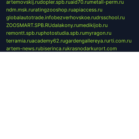
artemovskij.ru
dopler.spb.ru
aid70.ru
metall-perm.ru
ndm.msk.ru
ratingzooshop.ru
apiaccess.ru
globalautotrade.info
bezverhovskoe.ru
drsschool.ru
ZOOSMART.SPB.RU
dalakony.ru
medikijob.ru
remontt.spb.ru
photostudia.spb.ru
myragon.ru
terramia.ru
academy62.ru
gardengallereya.ru
rti.com.ru
artem-news.ru
biserinca.ru
krasnodarkurort.com
imshowtv.ru
mebel-v-tule.ru
mobtopik.ru
pcsecurity.net.ru
tool-sib.ru
multimetrunit.ru
sp-tour.ru
fan-cs.ru
santeh-russia.ru
symbian9.net.ru
DSHAIR.RU
tmmotors.spb.ru
xjocuricopii.com
musavtomat.msk.ru
obustrojdom.ru
sovetcik.ru
ybaranovskaya.ru
ppknews.ru
cult-alshei.ru
JAPANRUSSIA.RU
proekciyamebel.ru
imper-finans.ru
rim.org.ru
glamourai.ru
brassminus.ru
zabor-pro.ru
ftn.pp.ru
dorogoe58.ru
laimengpacker.ru
kuzova-zapchasti.ru
sageerp.ru
taxodrom.ru
dsrazvitie.ru
hardcity.net.ru
ratinghomegames.ru
topservice25.ru
gubernyan.ru