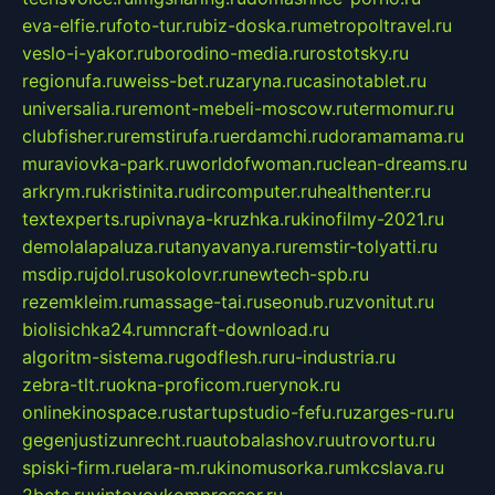
eva-elfie.ru
foto-tur.ru
biz-doska.ru
metropoltravel.ru
veslo-i-yakor.ru
borodino-media.ru
rostotsky.ru
regionufa.ru
weiss-bet.ru
zaryna.ru
casinotablet.ru
universalia.ru
remont-mebeli-moscow.ru
termomur.ru
clubfisher.ru
remstirufa.ru
erdamchi.ru
doramamama.ru
muraviovka-park.ru
worldofwoman.ru
clean-dreams.ru
arkrym.ru
kristinita.ru
dircomputer.ru
healthenter.ru
textexperts.ru
pivnaya-kruzhka.ru
kinofilmy-2021.ru
demolalapaluza.ru
tanyavanya.ru
remstir-tolyatti.ru
msdip.ru
jdol.ru
sokolovr.ru
newtech-spb.ru
rezemkleim.ru
massage-tai.ru
seonub.ru
zvonitut.ru
biolisichka24.ru
mncraft-download.ru
algoritm-sistema.ru
godflesh.ru
ru-industria.ru
zebra-tlt.ru
okna-proficom.ru
erynok.ru
onlinekinospace.ru
startupstudio-fefu.ru
zarges-ru.ru
gegenjustizunrecht.ru
autobalashov.ru
utrovortu.ru
spiski-firm.ru
elara-m.ru
kinomusorka.ru
mkcslava.ru
2bets.ru
vintovoykompressor.ru