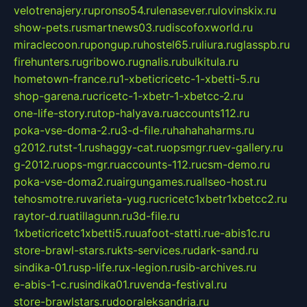
velotrenajery.ru
pronso54.ru
lenasever.ru
lovinskix.ru
show-pets.ru
smartnews03.ru
discofoxworld.ru
miraclecoon.ru
pongup.ru
hostel65.ru
liura.ru
glasspb.ru
firehunters.ru
gribowo.ru
gnalis.ru
bulkitula.ru
hometown-france.ru
1-xbeticricetc-1-xbetti-5.ru
shop-garena.ru
cricetc-1-xbetr-1-xbetcc-2.ru
one-life-story.ru
top-halyava.ru
accounts112.ru
poka-vse-doma-2.ru
3-d-file.ru
hahahaharms.ru
g2012.ru
tst-1.ru
shaggy-cat.ru
opsmgr.ru
ev-gallery.ru
g-2012.ru
ops-mgr.ru
accounts-112.ru
csm-demo.ru
poka-vse-doma2.ru
airgungames.ru
allseo-host.ru
tehosmotre.ru
varieta-yug.ru
cricetc1xbetr1xbetcc2.ru
raytor-d.ru
atillagunn.ru
3d-file.ru
1xbeticricetc1xbetti5.ru
uafoot-statti.ru
e-abis1c.ru
store-brawl-stars.ru
kts-services.ru
dark-sand.ru
sindika-01.ru
sp-life.ru
x-legion.ru
sib-archives.ru
e-abis-1-c.ru
sindika01.ru
venda-festival.ru
store-brawlstars.ru
dooraleksandria.ru