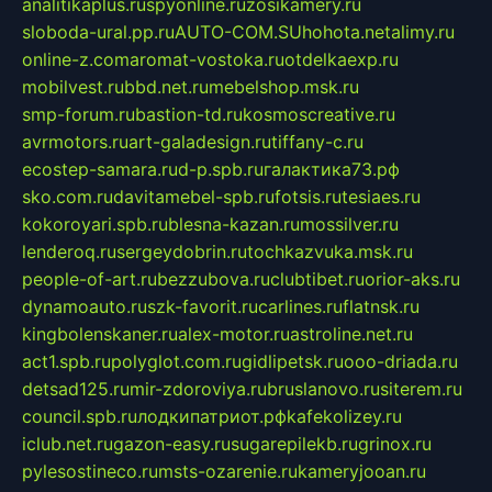
analitikaplus.ru
spyonline.ru
zosikamery.ru
sloboda-ural.pp.ru
AUTO-COM.SU
hohota.net
alimy.ru
online-z.com
aromat-vostoka.ru
otdelkaexp.ru
mobilvest.ru
bbd.net.ru
mebelshop.msk.ru
smp-forum.ru
bastion-td.ru
kosmoscreative.ru
avrmotors.ru
art-galadesign.ru
tiffany-c.ru
ecostep-samara.ru
d-p.spb.ru
галактика73.рф
sko.com.ru
davitamebel-spb.ru
fotsis.ru
tesiaes.ru
kokoroyari.spb.ru
blesna-kazan.ru
mossilver.ru
lenderoq.ru
sergeydobrin.ru
tochkazvuka.msk.ru
people-of-art.ru
bezzubova.ru
clubtibet.ru
orior-aks.ru
dynamoauto.ru
szk-favorit.ru
carlines.ru
flatnsk.ru
kingbolenskaner.ru
alex-motor.ru
astroline.net.ru
act1.spb.ru
polyglot.com.ru
gidlipetsk.ru
ooo-driada.ru
detsad125.ru
mir-zdoroviya.ru
bruslanovo.ru
siterem.ru
council.spb.ru
лодкипатриот.рф
kafekolizey.ru
iclub.net.ru
gazon-easy.ru
sugarepilekb.ru
grinox.ru
pylesostineco.ru
msts-ozarenie.ru
kameryjooan.ru