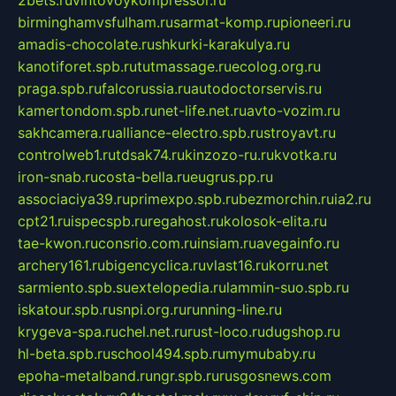
birminghamvsfulham.ru
sarmat-komp.ru
pioneeri.ru
amadis-chocolate.ru
shkurki-karakulya.ru
kanotiforet.spb.ru
tutmassage.ru
ecolog.org.ru
praga.spb.ru
falcorussia.ru
autodoctorservis.ru
kamertondom.spb.ru
net-life.net.ru
avto-vozim.ru
sakhcamera.ru
alliance-electro.spb.ru
stroyavt.ru
controlweb1.ru
tdsak74.ru
kinzozo-ru.ru
kvotka.ru
iron-snab.ru
costa-bella.ru
eugrus.pp.ru
associaciya39.ru
primexpo.spb.ru
bezmorchin.ru
ia2.ru
cpt21.ru
ispecspb.ru
regahost.ru
kolosok-elita.ru
tae-kwon.ru
consrio.com.ru
insiam.ru
avegainfo.ru
archery161.ru
bigencyclica.ru
vlast16.ru
korru.net
sarmiento.spb.su
extelopedia.ru
lammin-suo.spb.ru
iskatour.spb.ru
snpi.org.ru
running-line.ru
krygeva-spa.ru
chel.net.ru
rust-loco.ru
dugshop.ru
hl-beta.spb.ru
school494.spb.ru
mymubaby.ru
epoha-metalband.ru
ngr.spb.ru
rusgosnews.com