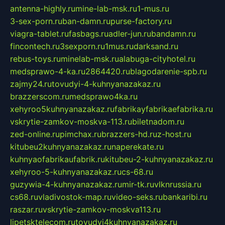
antenna-highly.ru
mine-lab-msk.ru
1-mus.ru
3-sex-porn.ru
ban-damn.ru
purse-factory.ru
viagra-tablet.ru
fasbags.ru
adler-jun.ru
bandamn.ru
fincontech.ru
3sexporn.ru
1mus.ru
darksand.ru
rebus-toys.ru
minelab-msk.ru
alabuga-cityhotel.ru
medsprawo-4-ka.ru
2864420.ru
blagodarenie-spb.ru
zajmy24.ru
tovudyi-4-kuhnyanazakaz.ru
brazzerscom.ru
medsprawo4ka.ru
xehyroo5kuhnyanazakaz.ru
fabrikayfabrikaefabrika.ru
vskrytie-zamkov-moskva-113.ru
biletnadom.ru
zed-online.ru
pimchax.ru
brazzers-hd.ru
z-host.ru
kitubeu2kuhnyanazakaz.ru
naperekate.ru
kuhnyaofabrikaufabrik.ru
kitubeu-2-kuhnyanazakaz.ru
xehyroo-5-kuhnyanazakaz.ru
cs-68.ru
guzywia-4-kuhnyanazakaz.ru
mir-tk.ru
vlknrussia.ru
cs68.ru
vladivostok-map.ru
video-seks.ru
bankaribi.ru
raszar.ru
vskrytie-zamkov-moskva113.ru
lipetsktelecom.ru
tovudyi4kuhnyanazakaz.ru