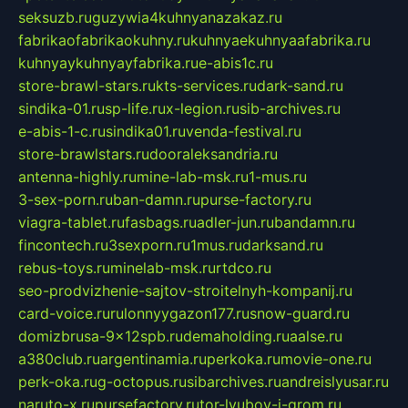
seksuzb.ru
guzywia4kuhnyanazakaz.ru
fabrikaofabrikaokuhny.ru
kuhnyaekuhnyaafabrika.ru
kuhnyaykuhnyayfabrika.ru
e-abis1c.ru
store-brawl-stars.ru
kts-services.ru
dark-sand.ru
sindika-01.ru
sp-life.ru
x-legion.ru
sib-archives.ru
e-abis-1-c.ru
sindika01.ru
venda-festival.ru
store-brawlstars.ru
dooraleksandria.ru
antenna-highly.ru
mine-lab-msk.ru
1-mus.ru
3-sex-porn.ru
ban-damn.ru
purse-factory.ru
viagra-tablet.ru
fasbags.ru
adler-jun.ru
bandamn.ru
fincontech.ru
3sexporn.ru
1mus.ru
darksand.ru
rebus-toys.ru
minelab-msk.ru
rtdco.ru
seo-prodvizhenie-sajtov-stroitelnyh-kompanij.ru
card-voice.ru
rulonnyygazon177.ru
snow-guard.ru
domizbrusa-9x12spb.ru
demaholding.ru
aalse.ru
a380club.ru
argentinamia.ru
perkoka.ru
movie-one.ru
perk-oka.ru
g-octopus.ru
sibarchives.ru
andreislyusar.ru
naruto-x.ru
pursefactory.ru
tor-lyubov-i-grom.ru