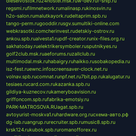
dieselvostok.ru
24hostel.msk.ru
w-dev.ru
f-ship.ru
regsmi.ru
filmnetwork.ru
malinasp.ru
kinosvin.ru
h2o-salon.ru
malutkayork.ru
deltaprim.spb.ru
tango-perm.ru
gooddir.ru
sgv.su
multiki-online.com
webkrasotki.com
cherinvest.ru
detskiy-ostrov.ru
ankou.spb.ru
alvesta1.ru
pdf-creator.ru
nix-files.org.ru
sakhatoday.ru
elektrikersymboler.ru
sputnikyes.ru
golf2club.msk.ru
aeforums.ru
zallclub.ru
multimodal.msk.ru
habaigry.ru
haikko.ru
sobakopedia.ru
isz-fest.ru
ewnc.info
screensaver-clock.net.ru
volnav.spb.ru
comnat.ru
npf.net.ru
7bit.pp.ru
kalugatur.ru
tesiaes.ru
card.com.ru
kazanka.spb.ru
gildiya-kuznecov.ru
kameryboavision.ru
griffoncom.spb.ru
fabrika-emotsiy.ru
PARK-MATROSOVA.RU
agat.spb.ru
avtoyurist-moskva1.ru
hardware.org.ru
схема-авто.рф
dg-lab.ru
angrup.ru
recruiter.spb.ru
music8.spb.ru
krsk124.ru
kubok.spb.ru
romanofforex.ru