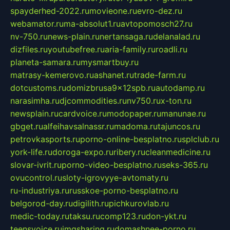
spayderhed-2022.ru
movieone.ru
evro-dez.ru
webamator.ru
ma-absolut1.ru
avtopomosch27.ru
nv-750.ru
news-plain.ru
nertansaga.ru
delanalad.ru
dizfiles.ru
youtubefree.ru
aria-family.ru
roadli.ru
planeta-samara.ru
mysmartbuy.ru
matrasy-kemerovo.ru
ashanet.ru
trade-farm.ru
dotcustoms.ru
domizbrusa9x12spb.ru
autodamp.ru
narasimha.ru
djcommodities.ru
nv750.ru
x-ton.ru
newsplain.ru
cardvoice.ru
modopaper.ru
manunae.ru
gbget.ru
alfeihavsalnassr.ru
madoma.ru
tajuncos.ru
petrovkasports.ru
porno-online-besplatno.ru
splclub.ru
york-life.ru
doroga-expo.ru
ribery.ru
cleanmedicine.ru
slovar-ivrit.ru
porno-video-besplatno.ru
seks-365.ru
ovucontrol.ru
sloty-igrovyye-avtomaty.ru
ru-industriya.ru
russkoe-porno-besplatno.ru
belgorod-day.ru
digilith.ru
pichkurovlab.ru
medic-today.ru
taksu.ru
comp123.ru
don-ykt.ru
teensvoice.ru
imgsharing.ru
domashnee-porno.ru