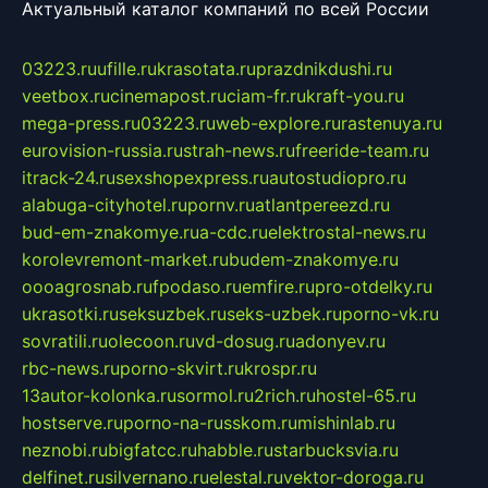
Актуальный каталог компаний по всей России
03223.ru
ufille.ru
krasotata.ru
prazdnikdushi.ru
veetbox.ru
cinemapost.ru
ciam-fr.ru
kraft-you.ru
mega-press.ru
03223.ru
web-explore.ru
rastenuya.ru
eurovision-russia.ru
strah-news.ru
freeride-team.ru
itrack-24.ru
sexshopexpress.ru
autostudiopro.ru
alabuga-cityhotel.ru
pornv.ru
atlantpereezd.ru
bud-em-znakomye.ru
a-cdc.ru
elektrostal-news.ru
korolevremont-market.ru
budem-znakomye.ru
oooagrosnab.ru
fpodaso.ru
emfire.ru
pro-otdelky.ru
ukrasotki.ru
seksuzbek.ru
seks-uzbek.ru
porno-vk.ru
sovratili.ru
olecoon.ru
vd-dosug.ru
adonyev.ru
rbc-news.ru
porno-skvirt.ru
krospr.ru
13autor-kolonka.ru
sormol.ru
2rich.ru
hostel-65.ru
hostserve.ru
porno-na-russkom.ru
mishinlab.ru
neznobi.ru
bigfatcc.ru
habble.ru
starbucksvia.ru
delfinet.ru
silvernano.ru
elestal.ru
vektor-doroga.ru