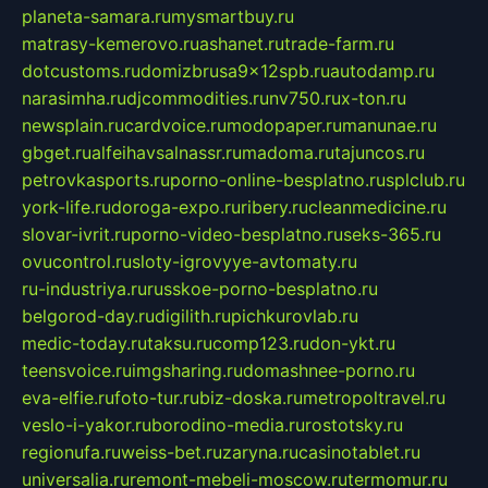
planeta-samara.ru
mysmartbuy.ru
matrasy-kemerovo.ru
ashanet.ru
trade-farm.ru
dotcustoms.ru
domizbrusa9x12spb.ru
autodamp.ru
narasimha.ru
djcommodities.ru
nv750.ru
x-ton.ru
newsplain.ru
cardvoice.ru
modopaper.ru
manunae.ru
gbget.ru
alfeihavsalnassr.ru
madoma.ru
tajuncos.ru
petrovkasports.ru
porno-online-besplatno.ru
splclub.ru
york-life.ru
doroga-expo.ru
ribery.ru
cleanmedicine.ru
slovar-ivrit.ru
porno-video-besplatno.ru
seks-365.ru
ovucontrol.ru
sloty-igrovyye-avtomaty.ru
ru-industriya.ru
russkoe-porno-besplatno.ru
belgorod-day.ru
digilith.ru
pichkurovlab.ru
medic-today.ru
taksu.ru
comp123.ru
don-ykt.ru
teensvoice.ru
imgsharing.ru
domashnee-porno.ru
eva-elfie.ru
foto-tur.ru
biz-doska.ru
metropoltravel.ru
veslo-i-yakor.ru
borodino-media.ru
rostotsky.ru
regionufa.ru
weiss-bet.ru
zaryna.ru
casinotablet.ru
universalia.ru
remont-mebeli-moscow.ru
termomur.ru