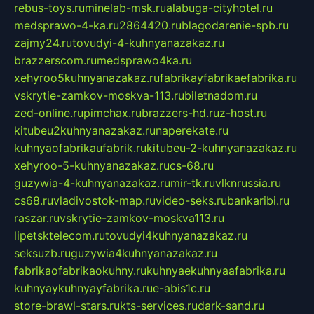
rebus-toys.ru
minelab-msk.ru
alabuga-cityhotel.ru
medsprawo-4-ka.ru
2864420.ru
blagodarenie-spb.ru
zajmy24.ru
tovudyi-4-kuhnyanazakaz.ru
brazzerscom.ru
medsprawo4ka.ru
xehyroo5kuhnyanazakaz.ru
fabrikayfabrikaefabrika.ru
vskrytie-zamkov-moskva-113.ru
biletnadom.ru
zed-online.ru
pimchax.ru
brazzers-hd.ru
z-host.ru
kitubeu2kuhnyanazakaz.ru
naperekate.ru
kuhnyaofabrikaufabrik.ru
kitubeu-2-kuhnyanazakaz.ru
xehyroo-5-kuhnyanazakaz.ru
cs-68.ru
guzywia-4-kuhnyanazakaz.ru
mir-tk.ru
vlknrussia.ru
cs68.ru
vladivostok-map.ru
video-seks.ru
bankaribi.ru
raszar.ru
vskrytie-zamkov-moskva113.ru
lipetsktelecom.ru
tovudyi4kuhnyanazakaz.ru
seksuzb.ru
guzywia4kuhnyanazakaz.ru
fabrikaofabrikaokuhny.ru
kuhnyaekuhnyaafabrika.ru
kuhnyaykuhnyayfabrika.ru
e-abis1c.ru
store-brawl-stars.ru
kts-services.ru
dark-sand.ru