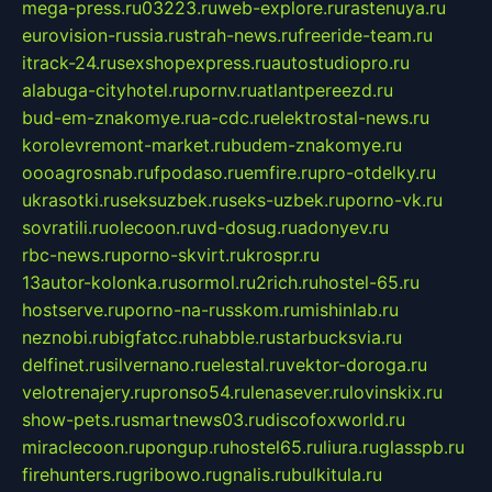
mega-press.ru
03223.ru
web-explore.ru
rastenuya.ru
eurovision-russia.ru
strah-news.ru
freeride-team.ru
itrack-24.ru
sexshopexpress.ru
autostudiopro.ru
alabuga-cityhotel.ru
pornv.ru
atlantpereezd.ru
bud-em-znakomye.ru
a-cdc.ru
elektrostal-news.ru
korolevremont-market.ru
budem-znakomye.ru
oooagrosnab.ru
fpodaso.ru
emfire.ru
pro-otdelky.ru
ukrasotki.ru
seksuzbek.ru
seks-uzbek.ru
porno-vk.ru
sovratili.ru
olecoon.ru
vd-dosug.ru
adonyev.ru
rbc-news.ru
porno-skvirt.ru
krospr.ru
13autor-kolonka.ru
sormol.ru
2rich.ru
hostel-65.ru
hostserve.ru
porno-na-russkom.ru
mishinlab.ru
neznobi.ru
bigfatcc.ru
habble.ru
starbucksvia.ru
delfinet.ru
silvernano.ru
elestal.ru
vektor-doroga.ru
velotrenajery.ru
pronso54.ru
lenasever.ru
lovinskix.ru
show-pets.ru
smartnews03.ru
discofoxworld.ru
miraclecoon.ru
pongup.ru
hostel65.ru
liura.ru
glasspb.ru
firehunters.ru
gribowo.ru
gnalis.ru
bulkitula.ru