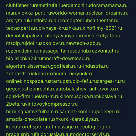
clubfisher.ru
remstirufa.ru
erdamchi.ru
doramamama.ru
muraviovka-park.ru
worldofwoman.ru
clean-dreams.ru
arkrym.ru
kristinita.ru
dircomputer.ru
healthenter.ru
textexperts.ru
pivnaya-kruzhka.ru
kinofilmy-2021.ru
demolalapaluza.ru
tanyavanya.ru
remstir-tolyatti.ru
msdip.ru
jdol.ru
sokolovr.ru
newtech-spb.ru
rezemkleim.ru
massage-tai.ru
seonub.ru
zvonitut.ru
biolisichka24.ru
mncraft-download.ru
algoritm-sistema.ru
godflesh.ru
ru-industria.ru
zebra-tlt.ru
okna-proficom.ru
erynok.ru
onlinekinospace.ru
startupstudio-fefu.ru
zarges-ru.ru
gegenjustizunrecht.ru
autobalashov.ru
utrovortu.ru
spiski-firm.ru
elara-m.ru
kinomusorka.ru
mkcslava.ru
2bets.ru
vintovoykompressor.ru
birminghamvsfulham.ru
sarmat-komp.ru
pioneeri.ru
amadis-chocolate.ru
shkurki-karakulya.ru
kanotiforet.spb.ru
tutmassage.ru
ecolog.org.ru
praga.spb.ru
falcorussia.ru
autodoctorservis.ru