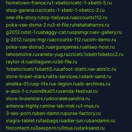
hometown-france.ru
1-xbeticricetc-1-xbetti-5.ru
shop-garena.ru
cricetc-1-xbetr-1-xbetcc-2.ru
one-life-story.ru
top-halyava.ru
accounts112.ru
poka-vse-doma-2.ru
3-d-file.ru
hahahaharms.ru
g2012.ru
tst-1.ru
shaggy-cat.ru
opsmgr.ru
ev-gallery.ru
g-2012.ru
ops-mgr.ru
accounts-112.ru
csm-demo.ru
poka-vse-doma2.ru
airgungames.ru
allseo-host.ru
tehosmotre.ru
varieta-yug.ru
cricetc1xbetr1xbetcc2.ru
raytor-d.ru
atillagunn.ru
3d-file.ru
1xbeticricetc1xbetti5.ru
uafoot-statti.ru
e-abis1c.ru
store-brawl-stars.ru
kts-services.ru
dark-sand.ru
sindika-01.ru
sp-life.ru
x-legion.ru
sib-archives.ru
e-abis-1-c.ru
sindika01.ru
venda-festival.ru
store-brawlstars.ru
dooraleksandria.ru
antenna-highly.ru
mine-lab-msk.ru
1-mus.ru
3-sex-porn.ru
ban-damn.ru
purse-factory.ru
viagra-tablet.ru
fasbags.ru
adler-jun.ru
bandamn.ru
fincontech.ru
3sexporn.ru
1mus.ru
darksand.ru