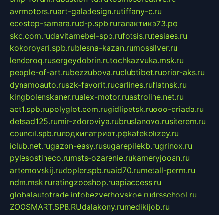
avrmotors.ru
art-galadesign.ru
tiffany-c.ru
ecostep-samara.ru
d-p.spb.ru
галактика73.рф
sko.com.ru
davitamebel-spb.ru
fotsis.ru
tesiaes.ru
kokoroyari.spb.ru
blesna-kazan.ru
mossilver.ru
lenderoq.ru
sergeydobrin.ru
tochkazvuka.msk.ru
people-of-art.ru
bezzubova.ru
clubtibet.ru
orior-aks.ru
dynamoauto.ru
szk-favorit.ru
carlines.ru
flatnsk.ru
kingbolenskaner.ru
alex-motor.ru
astroline.net.ru
act1.spb.ru
polyglot.com.ru
gidlipetsk.ru
ooo-driada.ru
detsad125.ru
mir-zdoroviya.ru
bruslanovo.ru
siterem.ru
council.spb.ru
лодкипатриот.рф
kafekolizey.ru
iclub.net.ru
gazon-easy.ru
sugarepilekb.ru
grinox.ru
pylesostineco.ru
msts-ozarenie.ru
kameryjooan.ru
artemovskij.ru
dopler.spb.ru
aid70.ru
metall-perm.ru
ndm.msk.ru
ratingzooshop.ru
apiaccess.ru
globalautotrade.info
bezverhovskoe.ru
drsschool.ru
ZOOSMART.SPB.RU
dalakony.ru
medikijob.ru