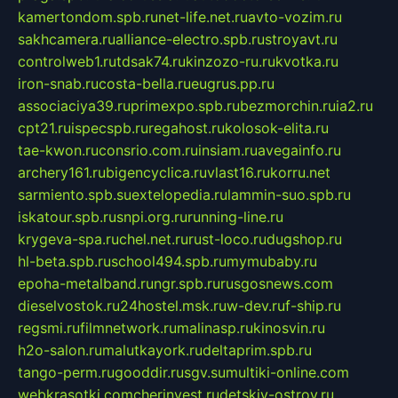
kamertondom.spb.ru
net-life.net.ru
avto-vozim.ru
sakhcamera.ru
alliance-electro.spb.ru
stroyavt.ru
controlweb1.ru
tdsak74.ru
kinzozo-ru.ru
kvotka.ru
iron-snab.ru
costa-bella.ru
eugrus.pp.ru
associaciya39.ru
primexpo.spb.ru
bezmorchin.ru
ia2.ru
cpt21.ru
ispecspb.ru
regahost.ru
kolosok-elita.ru
tae-kwon.ru
consrio.com.ru
insiam.ru
avegainfo.ru
archery161.ru
bigencyclica.ru
vlast16.ru
korru.net
sarmiento.spb.su
extelopedia.ru
lammin-suo.spb.ru
iskatour.spb.ru
snpi.org.ru
running-line.ru
krygeva-spa.ru
chel.net.ru
rust-loco.ru
dugshop.ru
hl-beta.spb.ru
school494.spb.ru
mymubaby.ru
epoha-metalband.ru
ngr.spb.ru
rusgosnews.com
dieselvostok.ru
24hostel.msk.ru
w-dev.ru
f-ship.ru
regsmi.ru
filmnetwork.ru
malinasp.ru
kinosvin.ru
h2o-salon.ru
malutkayork.ru
deltaprim.spb.ru
tango-perm.ru
gooddir.ru
sgv.su
multiki-online.com
webkrasotki.com
cherinvest.ru
detskiy-ostrov.ru