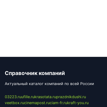
Справочник компаний
Актуальный каталог компаний по всей России
03223.ru
ufille.ru
krasotata.ru
prazdnikdushi.ru
veetbox.ru
cinemapost.ru
ciam-fr.ru
kraft-you.ru