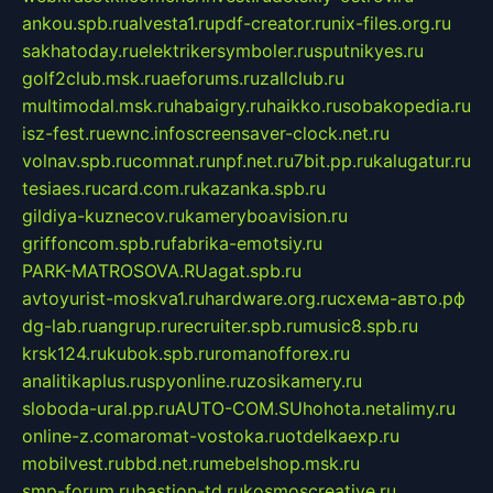
ankou.spb.ru
alvesta1.ru
pdf-creator.ru
nix-files.org.ru
sakhatoday.ru
elektrikersymboler.ru
sputnikyes.ru
golf2club.msk.ru
aeforums.ru
zallclub.ru
multimodal.msk.ru
habaigry.ru
haikko.ru
sobakopedia.ru
isz-fest.ru
ewnc.info
screensaver-clock.net.ru
volnav.spb.ru
comnat.ru
npf.net.ru
7bit.pp.ru
kalugatur.ru
tesiaes.ru
card.com.ru
kazanka.spb.ru
gildiya-kuznecov.ru
kameryboavision.ru
griffoncom.spb.ru
fabrika-emotsiy.ru
PARK-MATROSOVA.RU
agat.spb.ru
avtoyurist-moskva1.ru
hardware.org.ru
схема-авто.рф
dg-lab.ru
angrup.ru
recruiter.spb.ru
music8.spb.ru
krsk124.ru
kubok.spb.ru
romanofforex.ru
analitikaplus.ru
spyonline.ru
zosikamery.ru
sloboda-ural.pp.ru
AUTO-COM.SU
hohota.net
alimy.ru
online-z.com
aromat-vostoka.ru
otdelkaexp.ru
mobilvest.ru
bbd.net.ru
mebelshop.msk.ru
smp-forum.ru
bastion-td.ru
kosmoscreative.ru