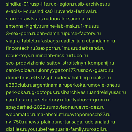
sindika-01.ru
sp-life.ru
x-legion.ru
sib-archives.ru
e-abis-1-c.ru
sindika01.ru
venda-festival.ru
store-brawlstars.ru
dooraleksandria.ru
antenna-highly.ru
mine-lab-msk.ru
1-mus.ru
3-sex-porn.ru
ban-damn.ru
purse-factory.ru
viagra-tablet.ru
fasbags.ru
adler-jun.ru
bandamn.ru
fincontech.ru
3sexporn.ru
1mus.ru
darksand.ru
rebus-toys.ru
minelab-msk.ru
rtdco.ru
seo-prodvizhenie-sajtov-stroitelnyh-kompanij.ru
card-voice.ru
rulonnyygazon177.ru
snow-guard.ru
domizbrusa-9x12spb.ru
demaholding.ru
aalse.ru
a380club.ru
argentinamia.ru
perkoka.ru
movie-one.ru
perk-oka.ru
g-octopus.ru
sibarchives.ru
andreislyusar.ru
naruto-x.ru
pursefactory.ru
tor-lyubov-i-grom.ru
spayderhed-2022.ru
movieone.ru
evro-dez.ru
webamator.ru
ma-absolut1.ru
avtopomosch27.ru
nv-750.ru
news-plain.ru
nertansaga.ru
delanalad.ru
dizfiles.ru
youtubefree.ru
aria-family.ru
roadli.ru