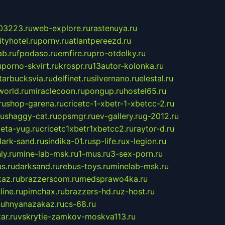
03223.ru
web-explore.ru
rastenuya.ru
tyhotel.ru
pornv.ru
atlantpereezd.ru
b.ru
fpodaso.ru
emfire.ru
pro-otdelky.ru
u
porno-skvirt.ru
krospr.ru
13autor-kolonka.ru
tarbucksvia.ru
delfinet.ru
silvernano.ru
elestal.ru
world.ru
miraclecoon.ru
pongup.ru
hostel65.ru
ru
shop-garena.ru
cricetc-1-xbetr-1-xbetcc-2.ru
ru
shaggy-cat.ru
opsmgr.ru
ev-gallery.ru
g-2012.ru
ieta-yug.ru
cricetc1xbetr1xbetcc2.ru
raytor-d.ru
dark-sand.ru
sindika-01.ru
sp-life.ru
x-legion.ru
ly.ru
mine-lab-msk.ru
1-mus.ru
3-sex-porn.ru
s.ru
darksand.ru
rebus-toys.ru
minelab-msk.ru
az.ru
brazzerscom.ru
medsprawo4ka.ru
line.ru
pimchax.ru
brazzers-hd.ru
z-host.ru
uhnyanazakaz.ru
cs-68.ru
ar.ru
vskrytie-zamkov-moskva113.ru