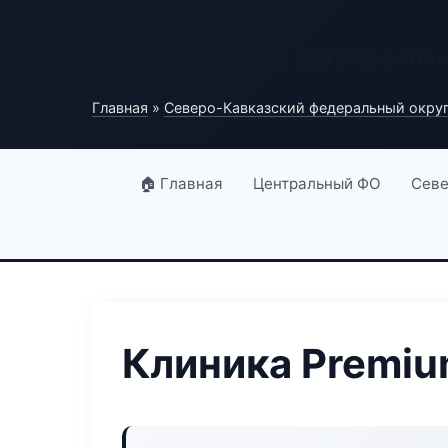
Справочник компани
Главная
»
Северо-Кавказский федеральный окру
🏠 Главная
Центральный ФО
Севе
Клиника Premiu