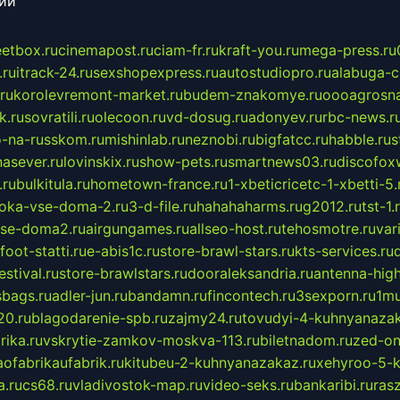
сии
eetbox.ru
cinemapost.ru
ciam-fr.ru
kraft-you.ru
mega-press.ru
.ru
itrack-24.ru
sexshopexpress.ru
autostudiopro.ru
alabuga-ci
ru
korolevremont-market.ru
budem-znakomye.ru
oooagrosna
k.ru
sovratili.ru
olecoon.ru
vd-dosug.ru
adonyev.ru
rbc-news.r
-na-russkom.ru
mishinlab.ru
neznobi.ru
bigfatcc.ru
habble.ru
s
nasever.ru
lovinskix.ru
show-pets.ru
smartnews03.ru
discofox
.ru
bulkitula.ru
hometown-france.ru
1-xbeticricetc-1-xbetti-5.
oka-vse-doma-2.ru
3-d-file.ru
hahahaharms.ru
g2012.ru
tst-1.
se-doma2.ru
airgungames.ru
allseo-host.ru
tehosmotre.ru
var
foot-statti.ru
e-abis1c.ru
store-brawl-stars.ru
kts-services.ru
stival.ru
store-brawlstars.ru
dooraleksandria.ru
antenna-high
sbags.ru
adler-jun.ru
bandamn.ru
fincontech.ru
3sexporn.ru
1mu
0.ru
blagodarenie-spb.ru
zajmy24.ru
tovudyi-4-kuhnyanazak
rika.ru
vskrytie-zamkov-moskva-113.ru
biletnadom.ru
zed-on
ofabrikaufabrik.ru
kitubeu-2-kuhnyanazakaz.ru
xehyroo-5-k
a.ru
cs68.ru
vladivostok-map.ru
video-seks.ru
bankaribi.ru
rasz