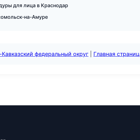
едуры для лица в Краснодар
мсомольск-на-Амуре
-Кавказский федеральный округ
|
Главная страниц