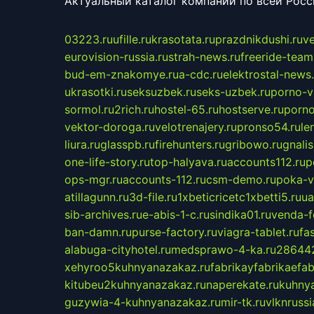
Актуальный каталог компаний по всей Рос
03223.ru
ufille.ru
krasotata.ru
prazdnikdushi.ru
v
eurovision-russia.ru
strah-news.ru
freeride-team
bud-em-znakomye.ru
a-cdc.ru
elektrostal-news.
ukrasotki.ru
seksuzbek.ru
seks-uzbek.ru
porno-v
sormol.ru
2rich.ru
hostel-65.ru
hostserve.ru
porno
vektor-doroga.ru
velotrenajery.ru
pronso54.ru
le
liura.ru
glasspb.ru
firehunters.ru
gribowo.ru
gnalis
one-life-story.ru
top-halyava.ru
accounts112.ru
p
ops-mgr.ru
accounts-112.ru
csm-demo.ru
poka-v
atillagunn.ru
3d-file.ru
1xbeticricetc1xbetti5.ru
ua
sib-archives.ru
e-abis-1-c.ru
sindika01.ru
venda-fe
ban-damn.ru
purse-factory.ru
viagra-tablet.ru
fa
alabuga-cityhotel.ru
medsprawo-4-ka.ru
286442
xehyroo5kuhnyanazakaz.ru
fabrikayfabrikaefab
kitubeu2kuhnyanazakaz.ru
naperekate.ru
kuhnya
guzywia-4-kuhnyanazakaz.ru
mir-tk.ru
vlknrussi