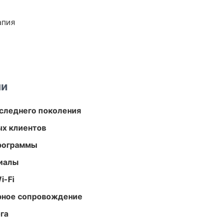
апия
ми
следнего поколения
ых клиентов
программы
риалы
i-Fi
урное сопровождение
га