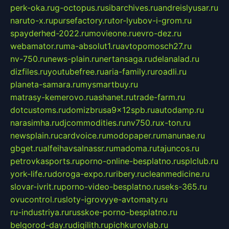
perk-oka.ru
g-octopus.ru
sibarchives.ru
andreislyusar.ru
naruto-x.ru
pursefactory.ru
tor-lyubov-i-grom.ru
spayderhed-2022.ru
movieone.ru
evro-dez.ru
webamator.ru
ma-absolut1.ru
avtopomosch27.ru
nv-750.ru
news-plain.ru
nertansaga.ru
delanalad.ru
dizfiles.ru
youtubefree.ru
aria-family.ru
roadli.ru
planeta-samara.ru
mysmartbuy.ru
matrasy-kemerovo.ru
ashanet.ru
trade-farm.ru
dotcustoms.ru
domizbrusa9x12spb.ru
autodamp.ru
narasimha.ru
djcommodities.ru
nv750.ru
x-ton.ru
newsplain.ru
cardvoice.ru
modopaper.ru
manunae.ru
gbget.ru
alfeihavsalnassr.ru
madoma.ru
tajuncos.ru
petrovkasports.ru
porno-online-besplatno.ru
splclub.ru
york-life.ru
doroga-expo.ru
ribery.ru
cleanmedicine.ru
slovar-ivrit.ru
porno-video-besplatno.ru
seks-365.ru
ovucontrol.ru
sloty-igrovyye-avtomaty.ru
ru-industriya.ru
russkoe-porno-besplatno.ru
belgorod-day.ru
digilith.ru
pichkurovlab.ru