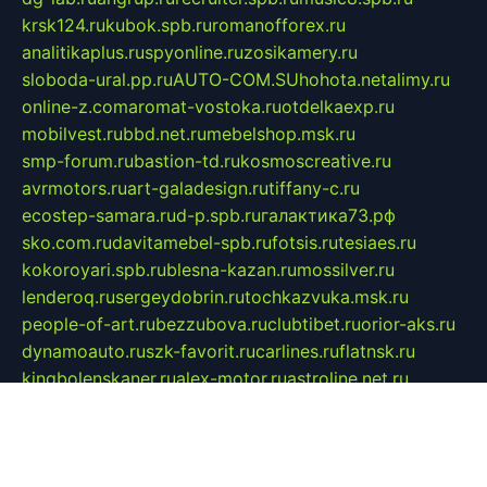
krsk124.ru
kubok.spb.ru
romanofforex.ru
analitikaplus.ru
spyonline.ru
zosikamery.ru
sloboda-ural.pp.ru
AUTO-COM.SU
hohota.net
alimy.ru
online-z.com
aromat-vostoka.ru
otdelkaexp.ru
mobilvest.ru
bbd.net.ru
mebelshop.msk.ru
smp-forum.ru
bastion-td.ru
kosmoscreative.ru
avrmotors.ru
art-galadesign.ru
tiffany-c.ru
ecostep-samara.ru
d-p.spb.ru
галактика73.рф
sko.com.ru
davitamebel-spb.ru
fotsis.ru
tesiaes.ru
kokoroyari.spb.ru
blesna-kazan.ru
mossilver.ru
lenderoq.ru
sergeydobrin.ru
tochkazvuka.msk.ru
people-of-art.ru
bezzubova.ru
clubtibet.ru
orior-aks.ru
dynamoauto.ru
szk-favorit.ru
carlines.ru
flatnsk.ru
kingbolenskaner.ru
alex-motor.ru
astroline.net.ru
act1.spb.ru
polyglot.com.ru
gidlipetsk.ru
ooo-driada.ru
detsad125.ru
mir-zdoroviya.ru
bruslanovo.ru
siterem.ru
council.spb.ru
лодкипатриот.рф
kafekolizey.ru