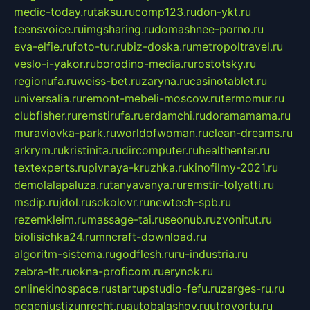
medic-today.ru
taksu.ru
comp123.ru
don-ykt.ru
teensvoice.ru
imgsharing.ru
domashnee-porno.ru
eva-elfie.ru
foto-tur.ru
biz-doska.ru
metropoltravel.ru
veslo-i-yakor.ru
borodino-media.ru
rostotsky.ru
regionufa.ru
weiss-bet.ru
zaryna.ru
casinotablet.ru
universalia.ru
remont-mebeli-moscow.ru
termomur.ru
clubfisher.ru
remstirufa.ru
erdamchi.ru
doramamama.ru
muraviovka-park.ru
worldofwoman.ru
clean-dreams.ru
arkrym.ru
kristinita.ru
dircomputer.ru
healthenter.ru
textexperts.ru
pivnaya-kruzhka.ru
kinofilmy-2021.ru
demolalapaluza.ru
tanyavanya.ru
remstir-tolyatti.ru
msdip.ru
jdol.ru
sokolovr.ru
newtech-spb.ru
rezemkleim.ru
massage-tai.ru
seonub.ru
zvonitut.ru
biolisichka24.ru
mncraft-download.ru
algoritm-sistema.ru
godflesh.ru
ru-industria.ru
zebra-tlt.ru
okna-proficom.ru
erynok.ru
onlinekinospace.ru
startupstudio-fefu.ru
zarges-ru.ru
gegenjustizunrecht.ru
autobalashov.ru
utrovortu.ru