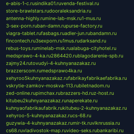
e-abis-1-c.ru
sindika01.ru
venda-festival.ru
store-brawlstars.ru
dooraleksandria.ru
antenna-highly.ru
mine-lab-msk.ru
1-mus.ru
3-sex-porn.ru
ban-damn.ru
purse-factory.ru
viagra-tablet.ru
fasbags.ru
adler-jun.ru
bandamn.ru
fincontech.ru
3sexporn.ru
1mus.ru
darksand.ru
rebus-toys.ru
minelab-msk.ru
alabuga-cityhotel.ru
medsprawo-4-ka.ru
2864420.ru
blagodarenie-spb.ru
zajmy24.ru
tovudyi-4-kuhnyanazakaz.ru
brazzerscom.ru
medsprawo4ka.ru
xehyroo5kuhnyanazakaz.ru
fabrikayfabrikaefabrika.ru
vskrytie-zamkov-moskva-113.ru
biletnadom.ru
zed-online.ru
pimchax.ru
brazzers-hd.ru
z-host.ru
kitubeu2kuhnyanazakaz.ru
naperekate.ru
kuhnyaofabrikaufabrik.ru
kitubeu-2-kuhnyanazakaz.ru
xehyroo-5-kuhnyanazakaz.ru
cs-68.ru
guzywia-4-kuhnyanazakaz.ru
mir-tk.ru
vlknrussia.ru
cs68.ru
vladivostok-map.ru
video-seks.ru
bankaribi.ru