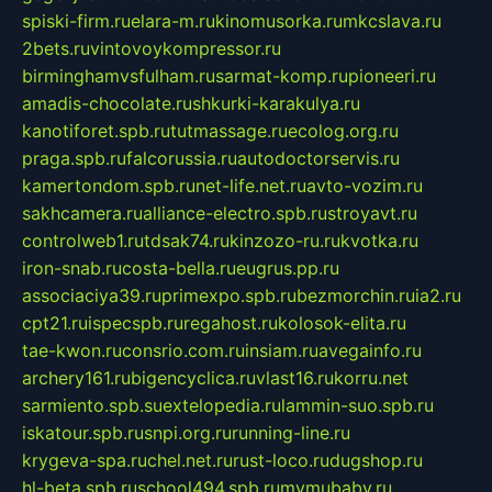
spiski-firm.ru
elara-m.ru
kinomusorka.ru
mkcslava.ru
2bets.ru
vintovoykompressor.ru
birminghamvsfulham.ru
sarmat-komp.ru
pioneeri.ru
amadis-chocolate.ru
shkurki-karakulya.ru
kanotiforet.spb.ru
tutmassage.ru
ecolog.org.ru
praga.spb.ru
falcorussia.ru
autodoctorservis.ru
kamertondom.spb.ru
net-life.net.ru
avto-vozim.ru
sakhcamera.ru
alliance-electro.spb.ru
stroyavt.ru
controlweb1.ru
tdsak74.ru
kinzozo-ru.ru
kvotka.ru
iron-snab.ru
costa-bella.ru
eugrus.pp.ru
associaciya39.ru
primexpo.spb.ru
bezmorchin.ru
ia2.ru
cpt21.ru
ispecspb.ru
regahost.ru
kolosok-elita.ru
tae-kwon.ru
consrio.com.ru
insiam.ru
avegainfo.ru
archery161.ru
bigencyclica.ru
vlast16.ru
korru.net
sarmiento.spb.su
extelopedia.ru
lammin-suo.spb.ru
iskatour.spb.ru
snpi.org.ru
running-line.ru
krygeva-spa.ru
chel.net.ru
rust-loco.ru
dugshop.ru
hl-beta.spb.ru
school494.spb.ru
mymubaby.ru