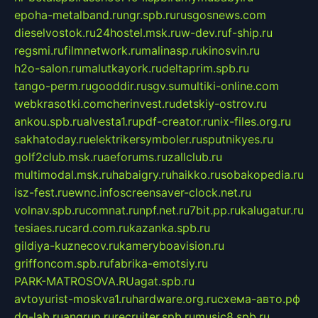
epoha-metalband.ru
ngr.spb.ru
rusgosnews.com
dieselvostok.ru
24hostel.msk.ru
w-dev.ru
f-ship.ru
regsmi.ru
filmnetwork.ru
malinasp.ru
kinosvin.ru
h2o-salon.ru
malutkayork.ru
deltaprim.spb.ru
tango-perm.ru
gooddir.ru
sgv.su
multiki-online.com
webkrasotki.com
cherinvest.ru
detskiy-ostrov.ru
ankou.spb.ru
alvesta1.ru
pdf-creator.ru
nix-files.org.ru
sakhatoday.ru
elektrikersymboler.ru
sputnikyes.ru
golf2club.msk.ru
aeforums.ru
zallclub.ru
multimodal.msk.ru
habaigry.ru
haikko.ru
sobakopedia.ru
isz-fest.ru
ewnc.info
screensaver-clock.net.ru
volnav.spb.ru
comnat.ru
npf.net.ru
7bit.pp.ru
kalugatur.ru
tesiaes.ru
card.com.ru
kazanka.spb.ru
gildiya-kuznecov.ru
kameryboavision.ru
griffoncom.spb.ru
fabrika-emotsiy.ru
PARK-MATROSOVA.RU
agat.spb.ru
avtoyurist-moskva1.ru
hardware.org.ru
схема-авто.рф
dg-lab.ru
angrup.ru
recruiter.spb.ru
music8.spb.ru