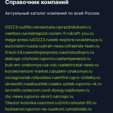
Справочник компаний
Актуальный каталог компаний по всей России
03223.ru
ufille.ru
krasotata.ru
prazdnikdushi.ru
veetbox.ru
cinemapost.ru
ciam-fr.ru
kraft-you.ru
mega-press.ru
03223.ru
web-explore.ru
rastenuya.ru
eurovision-russia.ru
strah-news.ru
freeride-team.ru
itrack-24.ru
sexshopexpress.ru
autostudiopro.ru
alabuga-cityhotel.ru
pornv.ru
atlantpereezd.ru
bud-em-znakomye.ru
a-cdc.ru
elektrostal-news.ru
korolevremont-market.ru
budem-znakomye.ru
oooagrosnab.ru
fpodaso.ru
emfire.ru
pro-otdelky.ru
ukrasotki.ru
seksuzbek.ru
seks-uzbek.ru
porno-vk.ru
sovratili.ru
olecoon.ru
vd-dosug.ru
adonyev.ru
rbc-news.ru
porno-skvirt.ru
krospr.ru
13autor-kolonka.ru
sormol.ru
2rich.ru
hostel-65.ru
hostserve.ru
porno-na-russkom.ru
mishinlab.ru