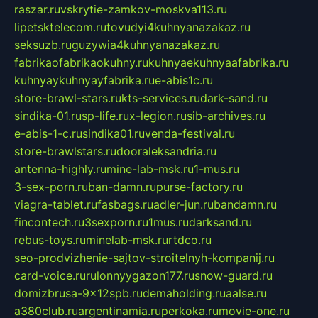
raszar.ru
vskrytie-zamkov-moskva113.ru
lipetsktelecom.ru
tovudyi4kuhnyanazakaz.ru
seksuzb.ru
guzywia4kuhnyanazakaz.ru
fabrikaofabrikaokuhny.ru
kuhnyaekuhnyaafabrika.ru
kuhnyaykuhnyayfabrika.ru
e-abis1c.ru
store-brawl-stars.ru
kts-services.ru
dark-sand.ru
sindika-01.ru
sp-life.ru
x-legion.ru
sib-archives.ru
e-abis-1-c.ru
sindika01.ru
venda-festival.ru
store-brawlstars.ru
dooraleksandria.ru
antenna-highly.ru
mine-lab-msk.ru
1-mus.ru
3-sex-porn.ru
ban-damn.ru
purse-factory.ru
viagra-tablet.ru
fasbags.ru
adler-jun.ru
bandamn.ru
fincontech.ru
3sexporn.ru
1mus.ru
darksand.ru
rebus-toys.ru
minelab-msk.ru
rtdco.ru
seo-prodvizhenie-sajtov-stroitelnyh-kompanij.ru
card-voice.ru
rulonnyygazon177.ru
snow-guard.ru
domizbrusa-9x12spb.ru
demaholding.ru
aalse.ru
a380club.ru
argentinamia.ru
perkoka.ru
movie-one.ru