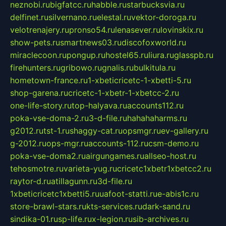
neznobi.ru
bigfatcc.ru
habble.ru
starbucksvia.ru
delfinet.ru
silvernano.ru
elestal.ru
vektor-doroga.ru
velotrenajery.ru
pronso54.ru
lenasever.ru
lovinskix.ru
show-pets.ru
smartnews03.ru
discofoxworld.ru
miraclecoon.ru
pongup.ru
hostel65.ru
liura.ru
glasspb.ru
firehunters.ru
gribowo.ru
gnalis.ru
bulkitula.ru
hometown-france.ru
1-xbeticricetc-1-xbetti-5.ru
shop-garena.ru
cricetc-1-xbetr-1-xbetcc-2.ru
one-life-story.ru
top-halyava.ru
accounts112.ru
poka-vse-doma-2.ru
3-d-file.ru
hahahaharms.ru
g2012.ru
tst-1.ru
shaggy-cat.ru
opsmgr.ru
ev-gallery.ru
g-2012.ru
ops-mgr.ru
accounts-112.ru
csm-demo.ru
poka-vse-doma2.ru
airgungames.ru
allseo-host.ru
tehosmotre.ru
varieta-yug.ru
cricetc1xbetr1xbetcc2.ru
raytor-d.ru
atillagunn.ru
3d-file.ru
1xbeticricetc1xbetti5.ru
uafoot-statti.ru
e-abis1c.ru
store-brawl-stars.ru
kts-services.ru
dark-sand.ru
sindika-01.ru
sp-life.ru
x-legion.ru
sib-archives.ru