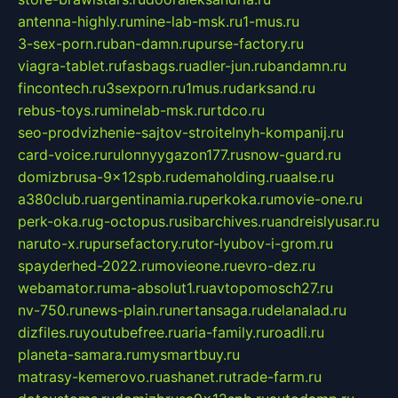
antenna-highly.ru
mine-lab-msk.ru
1-mus.ru
3-sex-porn.ru
ban-damn.ru
purse-factory.ru
viagra-tablet.ru
fasbags.ru
adler-jun.ru
bandamn.ru
fincontech.ru
3sexporn.ru
1mus.ru
darksand.ru
rebus-toys.ru
minelab-msk.ru
rtdco.ru
seo-prodvizhenie-sajtov-stroitelnyh-kompanij.ru
card-voice.ru
rulonnyygazon177.ru
snow-guard.ru
domizbrusa-9x12spb.ru
demaholding.ru
aalse.ru
a380club.ru
argentinamia.ru
perkoka.ru
movie-one.ru
perk-oka.ru
g-octopus.ru
sibarchives.ru
andreislyusar.ru
naruto-x.ru
pursefactory.ru
tor-lyubov-i-grom.ru
spayderhed-2022.ru
movieone.ru
evro-dez.ru
webamator.ru
ma-absolut1.ru
avtopomosch27.ru
nv-750.ru
news-plain.ru
nertansaga.ru
delanalad.ru
dizfiles.ru
youtubefree.ru
aria-family.ru
roadli.ru
planeta-samara.ru
mysmartbuy.ru
matrasy-kemerovo.ru
ashanet.ru
trade-farm.ru