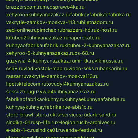
brazzerscom.ru
medsprawo4ka.ru
xehyroo5kuhnyanazakaz.ru
fabrikayfabrikaefabrika.ru
vskrytie-zamkov-moskva-113.ru
biletnadom.ru
zed-online.ru
pimchax.ru
brazzers-hd.ru
z-host.ru
kitubeu2kuhnyanazakaz.ru
naperekate.ru
kuhnyaofabrikaufabrik.ru
kitubeu-2-kuhnyanazakaz.ru
xehyroo-5-kuhnyanazakaz.ru
cs-68.ru
guzywia-4-kuhnyanazakaz.ru
mir-tk.ru
vlknrussia.ru
cs68.ru
vladivostok-map.ru
video-seks.ru
bankaribi.ru
raszar.ru
vskrytie-zamkov-moskva113.ru
lipetsktelecom.ru
tovudyi4kuhnyanazakaz.ru
seksuzb.ru
guzywia4kuhnyanazakaz.ru
fabrikaofabrikaokuhny.ru
kuhnyaekuhnyaafabrika.ru
kuhnyaykuhnyayfabrika.ru
e-abis1c.ru
store-brawl-stars.ru
kts-services.ru
dark-sand.ru
sindika-01.ru
sp-life.ru
x-legion.ru
sib-archives.ru
e-abis-1-c.ru
sindika01.ru
venda-festival.ru
store-brawlstars.ru
dooraleksandria.ru