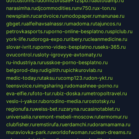
dotcustoms.ru
domizbrusa9x12spb.ru
autodamp.ru
narasimha.ru
djcommodities.ru
nv750.ru
x-ton.ru
newsplain.ru
cardvoice.ru
modopaper.ru
manunae.ru
gbget.ru
alfeihavsalnassr.ru
madoma.ru
tajuncos.ru
petrovkasports.ru
porno-online-besplatno.ru
splclub.ru
york-life.ru
doroga-expo.ru
ribery.ru
cleanmedicine.ru
slovar-ivrit.ru
porno-video-besplatno.ru
seks-365.ru
ovucontrol.ru
sloty-igrovyye-avtomaty.ru
ru-industriya.ru
russkoe-porno-besplatno.ru
belgorod-day.ru
digilith.ru
pichkurovlab.ru
medic-today.ru
taksu.ru
comp123.ru
don-ykt.ru
teensvoice.ru
imgsharing.ru
domashnee-porno.ru
eva-elfie.ru
foto-tur.ru
biz-doska.ru
metropoltravel.ru
veslo-i-yakor.ru
borodino-media.ru
rostotsky.ru
regionufa.ru
weiss-bet.ru
zaryna.ru
casinotablet.ru
universalia.ru
remont-mebeli-moscow.ru
termomur.ru
clubfisher.ru
remstirufa.ru
erdamchi.ru
doramamama.ru
muraviovka-park.ru
worldofwoman.ru
clean-dreams.ru