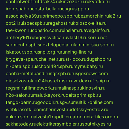
controlweb1.ru
tdsak74.ru
kinzozo-ru.ru
kvotka.ru
iron-snab.ru
costa-bella.ru
eugrus.pp.ru
associaciya39.ru
primexpo.spb.ru
bezmorchin.ru
ia2.ru
cpt21.ru
ispecspb.ru
regahost.ru
kolosok-elita.ru
tae-kwon.ru
consrio.com.ru
insiam.ru
avegainfo.ru
archery161.ru
bigencyclica.ru
vlast16.ru
korru.net
sarmiento.spb.su
extelopedia.ru
lammin-suo.spb.ru
iskatour.spb.ru
snpi.org.ru
running-line.ru
krygeva-spa.ru
chel.net.ru
rust-loco.ru
dugshop.ru
hl-beta.spb.ru
school494.spb.ru
mymubaby.ru
epoha-metalband.ru
ngr.spb.ru
rusgosnews.com
dieselvostok.ru
24hostel.msk.ru
w-dev.ru
f-ship.ru
regsmi.ru
filmnetwork.ru
malinasp.ru
kinosvin.ru
h2o-salon.ru
malutkayork.ru
deltaprim.spb.ru
tango-perm.ru
gooddir.ru
sgv.su
multiki-online.com
webkrasotki.com
cherinvest.ru
detskiy-ostrov.ru
ankou.spb.ru
alvesta1.ru
pdf-creator.ru
nix-files.org.ru
sakhatoday.ru
elektrikersymboler.ru
sputnikyes.ru