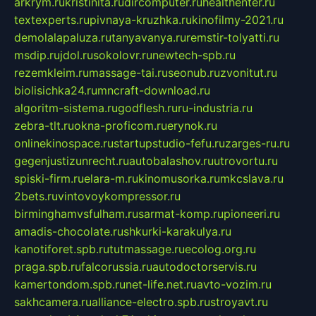
arkrym.ru
kristinita.ru
dircomputer.ru
healthenter.ru
textexperts.ru
pivnaya-kruzhka.ru
kinofilmy-2021.ru
demolalapaluza.ru
tanyavanya.ru
remstir-tolyatti.ru
msdip.ru
jdol.ru
sokolovr.ru
newtech-spb.ru
rezemkleim.ru
massage-tai.ru
seonub.ru
zvonitut.ru
biolisichka24.ru
mncraft-download.ru
algoritm-sistema.ru
godflesh.ru
ru-industria.ru
zebra-tlt.ru
okna-proficom.ru
erynok.ru
onlinekinospace.ru
startupstudio-fefu.ru
zarges-ru.ru
gegenjustizunrecht.ru
autobalashov.ru
utrovortu.ru
spiski-firm.ru
elara-m.ru
kinomusorka.ru
mkcslava.ru
2bets.ru
vintovoykompressor.ru
birminghamvsfulham.ru
sarmat-komp.ru
pioneeri.ru
amadis-chocolate.ru
shkurki-karakulya.ru
kanotiforet.spb.ru
tutmassage.ru
ecolog.org.ru
praga.spb.ru
falcorussia.ru
autodoctorservis.ru
kamertondom.spb.ru
net-life.net.ru
avto-vozim.ru
sakhcamera.ru
alliance-electro.spb.ru
stroyavt.ru