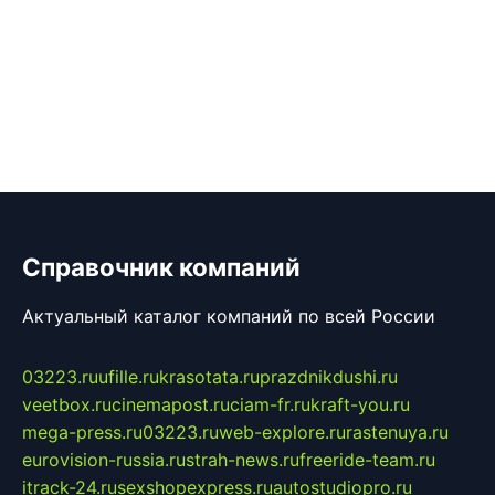
Справочник компаний
Актуальный каталог компаний по всей России
03223.ru
ufille.ru
krasotata.ru
prazdnikdushi.ru
veetbox.ru
cinemapost.ru
ciam-fr.ru
kraft-you.ru
mega-press.ru
03223.ru
web-explore.ru
rastenuya.ru
eurovision-russia.ru
strah-news.ru
freeride-team.ru
itrack-24.ru
sexshopexpress.ru
autostudiopro.ru