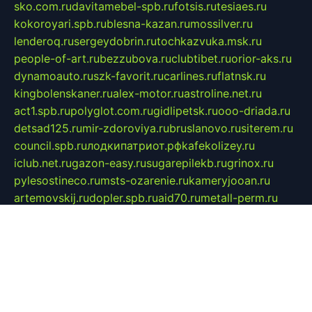
sko.com.ru
davitamebel-spb.ru
fotsis.ru
tesiaes.ru
kokoroyari.spb.ru
blesna-kazan.ru
mossilver.ru
lenderoq.ru
sergeydobrin.ru
tochkazvuka.msk.ru
people-of-art.ru
bezzubova.ru
clubtibet.ru
orior-aks.ru
dynamoauto.ru
szk-favorit.ru
carlines.ru
flatnsk.ru
kingbolenskaner.ru
alex-motor.ru
astroline.net.ru
act1.spb.ru
polyglot.com.ru
gidlipetsk.ru
ooo-driada.ru
detsad125.ru
mir-zdoroviya.ru
bruslanovo.ru
siterem.ru
council.spb.ru
лодкипатриот.рф
kafekolizey.ru
iclub.net.ru
gazon-easy.ru
sugarepilekb.ru
grinox.ru
pylesostineco.ru
msts-ozarenie.ru
kameryjooan.ru
artemovskij.ru
dopler.spb.ru
aid70.ru
metall-perm.ru
ndm.msk.ru
ratingzooshop.ru
apiaccess.ru
globalautotrade.info
bezverhovskoe.ru
drsschool.ru
ZOOSMART.SPB.RU
dalakony.ru
medikijob.ru
remontt.spb.ru
photostudia.spb.ru
myragon.ru
terramia.ru
academy62.ru
gardengallereya.ru
rti.com.ru
artem-news.ru
biserinca.ru
krasnodarkurort.com