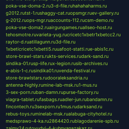
poka-vse-doma-2.ru
3-d-file.ru
hahahaharms.ru
g2012.ru
tst-1.ru
shaggy-cat.ru
opsmgr.ru
ev-gallery.ru
g-2012.ru
ops-mgr.ru
accounts-112.ru
csm-demo.ru
poka-vse-doma2.ru
airgungames.ru
allseo-host.ru
tehosmotre.ru
varieta-yug.ru
cricetc1xbetr1xbetcc2.ru
raytor-d.ru
atillagunn.ru
3d-file.ru
1xbeticricetc1xbetti5.ru
uafoot-statti.ru
e-abis1c.ru
store-brawl-stars.ru
kts-services.ru
dark-sand.ru
sindika-01.ru
sp-life.ru
x-legion.ru
sib-archives.ru
e-abis-1-c.ru
sindika01.ru
venda-festival.ru
store-brawlstars.ru
dooraleksandria.ru
antenna-highly.ru
mine-lab-msk.ru
1-mus.ru
3-sex-porn.ru
ban-damn.ru
purse-factory.ru
viagra-tablet.ru
fasbags.ru
adler-jun.ru
bandamn.ru
fincontech.ru
3sexporn.ru
1mus.ru
darksand.ru
rebus-toys.ru
minelab-msk.ru
alabuga-cityhotel.ru
medsprawo-4-ka.ru
2864420.ru
blagodarenie-spb.ru
zajmy24.ru
tovudyi-4-kuhnyanazakaz.ru