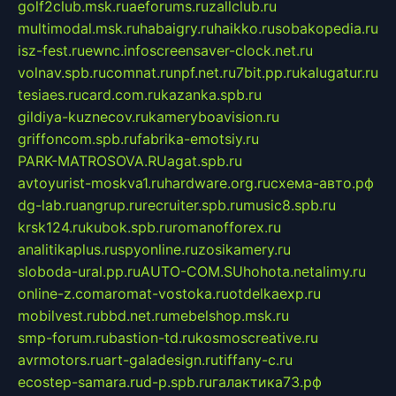
golf2club.msk.ru
aeforums.ru
zallclub.ru
multimodal.msk.ru
habaigry.ru
haikko.ru
sobakopedia.ru
isz-fest.ru
ewnc.info
screensaver-clock.net.ru
volnav.spb.ru
comnat.ru
npf.net.ru
7bit.pp.ru
kalugatur.ru
tesiaes.ru
card.com.ru
kazanka.spb.ru
gildiya-kuznecov.ru
kameryboavision.ru
griffoncom.spb.ru
fabrika-emotsiy.ru
PARK-MATROSOVA.RU
agat.spb.ru
avtoyurist-moskva1.ru
hardware.org.ru
схема-авто.рф
dg-lab.ru
angrup.ru
recruiter.spb.ru
music8.spb.ru
krsk124.ru
kubok.spb.ru
romanofforex.ru
analitikaplus.ru
spyonline.ru
zosikamery.ru
sloboda-ural.pp.ru
AUTO-COM.SU
hohota.net
alimy.ru
online-z.com
aromat-vostoka.ru
otdelkaexp.ru
mobilvest.ru
bbd.net.ru
mebelshop.msk.ru
smp-forum.ru
bastion-td.ru
kosmoscreative.ru
avrmotors.ru
art-galadesign.ru
tiffany-c.ru
ecostep-samara.ru
d-p.spb.ru
галактика73.рф