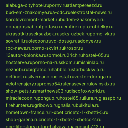
alabuga-cityhotel.ru
pornv.ru
atlantpereezd.ru
bud-em-znakomye.ru
a-cdc.ru
elektrostal-news.ru
korolevremont-market.ru
budem-znakomye.ru
oooagrosnab.ru
fpodaso.ru
emfire.ru
pro-otdelky.ru
ukrasotki.ru
seksuzbek.ru
seks-uzbek.ru
porno-vk.ru
sovratili.ru
olecoon.ru
vd-dosug.ru
adonyev.ru
rbc-news.ru
porno-skvirt.ru
krospr.ru
13autor-kolonka.ru
sormol.ru
2rich.ru
hostel-65.ru
hostserve.ru
porno-na-russkom.ru
mishinlab.ru
neznobi.ru
bigfatcc.ru
habble.ru
starbucksvia.ru
delfinet.ru
silvernano.ru
elestal.ru
vektor-doroga.ru
velotrenajery.ru
pronso54.ru
lenasever.ru
lovinskix.ru
show-pets.ru
smartnews03.ru
discofoxworld.ru
miraclecoon.ru
pongup.ru
hostel65.ru
liura.ru
glasspb.ru
firehunters.ru
gribowo.ru
gnalis.ru
bulkitula.ru
hometown-france.ru
1-xbeticricetc-1-xbetti-5.ru
shop-garena.ru
cricetc-1-xbetr-1-xbetcc-2.ru
one-life-story.ru
top-halyava.ru
accounts112.ru