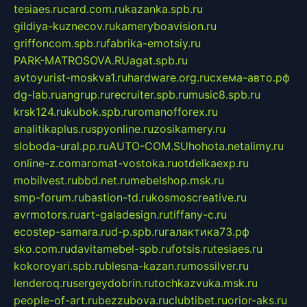
tesiaes.ru
card.com.ru
kazanka.spb.ru
gildiya-kuznecov.ru
kameryboavision.ru
griffoncom.spb.ru
fabrika-emotsiy.ru
PARK-MATROSOVA.RU
agat.spb.ru
avtoyurist-moskva1.ru
hardware.org.ru
схема-авто.рф
dg-lab.ru
angrup.ru
recruiter.spb.ru
music8.spb.ru
krsk124.ru
kubok.spb.ru
romanofforex.ru
analitikaplus.ru
spyonline.ru
zosikamery.ru
sloboda-ural.pp.ru
AUTO-COM.SU
hohota.net
alimy.ru
online-z.com
aromat-vostoka.ru
otdelkaexp.ru
mobilvest.ru
bbd.net.ru
mebelshop.msk.ru
smp-forum.ru
bastion-td.ru
kosmoscreative.ru
avrmotors.ru
art-galadesign.ru
tiffany-c.ru
ecostep-samara.ru
d-p.spb.ru
галактика73.рф
sko.com.ru
davitamebel-spb.ru
fotsis.ru
tesiaes.ru
kokoroyari.spb.ru
blesna-kazan.ru
mossilver.ru
lenderoq.ru
sergeydobrin.ru
tochkazvuka.msk.ru
people-of-art.ru
bezzubova.ru
clubtibet.ru
orior-aks.ru