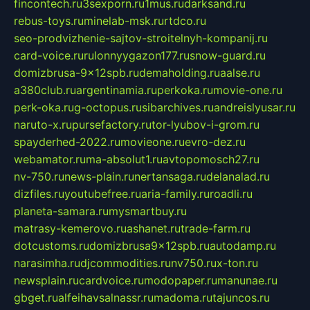
fincontech.ru
3sexporn.ru
1mus.ru
darksand.ru
rebus-toys.ru
minelab-msk.ru
rtdco.ru
seo-prodvizhenie-sajtov-stroitelnyh-kompanij.ru
card-voice.ru
rulonnyygazon177.ru
snow-guard.ru
domizbrusa-9x12spb.ru
demaholding.ru
aalse.ru
a380club.ru
argentinamia.ru
perkoka.ru
movie-one.ru
perk-oka.ru
g-octopus.ru
sibarchives.ru
andreislyusar.ru
naruto-x.ru
pursefactory.ru
tor-lyubov-i-grom.ru
spayderhed-2022.ru
movieone.ru
evro-dez.ru
webamator.ru
ma-absolut1.ru
avtopomosch27.ru
nv-750.ru
news-plain.ru
nertansaga.ru
delanalad.ru
dizfiles.ru
youtubefree.ru
aria-family.ru
roadli.ru
planeta-samara.ru
mysmartbuy.ru
matrasy-kemerovo.ru
ashanet.ru
trade-farm.ru
dotcustoms.ru
domizbrusa9x12spb.ru
autodamp.ru
narasimha.ru
djcommodities.ru
nv750.ru
x-ton.ru
newsplain.ru
cardvoice.ru
modopaper.ru
manunae.ru
gbget.ru
alfeihavsalnassr.ru
madoma.ru
tajuncos.ru