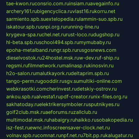
tae-kwon.ru
consrio.com.ru
insiam.ru
avegainfo.ru
archery161.ru
bigencyclica.ru
vlast16.ru
korru.net
sarmiento.spb.su
extelopedia.ru
lammin-suo.spb.ru
iskatour.spb.ru
snpi.org.ru
running-line.ru
krygeva-spa.ru
chel.net.ru
rust-loco.ru
dugshop.ru
hl-beta.spb.ru
school494.spb.ru
mymubaby.ru
epoha-metalband.ru
ngr.spb.ru
rusgosnews.com
dieselvostok.ru
24hostel.msk.ru
w-dev.ru
f-ship.ru
regsmi.ru
filmnetwork.ru
malinasp.ru
kinosvin.ru
h2o-salon.ru
malutkayork.ru
deltaprim.spb.ru
tango-perm.ru
gooddir.ru
sgv.su
multiki-online.com
webkrasotki.com
cherinvest.ru
detskiy-ostrov.ru
ankou.spb.ru
alvesta1.ru
pdf-creator.ru
nix-files.org.ru
sakhatoday.ru
elektrikersymboler.ru
sputnikyes.ru
golf2club.msk.ru
aeforums.ru
zallclub.ru
multimodal.msk.ru
habaigry.ru
haikko.ru
sobakopedia.ru
isz-fest.ru
ewnc.info
screensaver-clock.net.ru
volnav.spb.ru
comnat.ru
npf.net.ru
7bit.pp.ru
kalugatur.ru