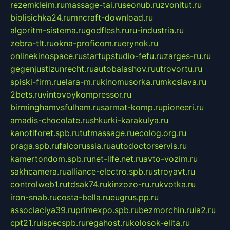
rezemkleim.ru
massage-tai.ru
seonub.ru
zvonitut.ru
biolisichka24.ru
mncraft-download.ru
algoritm-sistema.ru
godflesh.ru
ru-industria.ru
zebra-tlt.ru
okna-proficom.ru
erynok.ru
onlinekinospace.ru
startupstudio-fefu.ru
zarges-ru.ru
gegenjustizunrecht.ru
autobalashov.ru
utrovortu.ru
spiski-firm.ru
elara-m.ru
kinomusorka.ru
mkcslava.ru
2bets.ru
vintovoykompressor.ru
birminghamvsfulham.ru
sarmat-komp.ru
pioneeri.ru
amadis-chocolate.ru
shkurki-karakulya.ru
kanotiforet.spb.ru
tutmassage.ru
ecolog.org.ru
praga.spb.ru
falcorussia.ru
autodoctorservis.ru
kamertondom.spb.ru
net-life.net.ru
avto-vozim.ru
sakhcamera.ru
alliance-electro.spb.ru
stroyavt.ru
controlweb1.ru
tdsak74.ru
kinzozo-ru.ru
kvotka.ru
iron-snab.ru
costa-bella.ru
eugrus.pp.ru
associaciya39.ru
primexpo.spb.ru
bezmorchin.ru
ia2.ru
cpt21.ru
ispecspb.ru
regahost.ru
kolosok-elita.ru