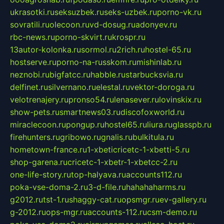
ukrasotki.ru
seksuzbek.ru
seks-uzbek.ru
porno-vk.ru
sovratili.ru
olecoon.ru
vd-dosug.ru
adonyev.ru
rbc-news.ru
porno-skvirt.ru
krospr.ru
13autor-kolonka.ru
sormol.ru
2rich.ru
hostel-65.ru
hostserve.ru
porno-na-russkom.ru
mishinlab.ru
neznobi.ru
bigfatcc.ru
habble.ru
starbucksvia.ru
delfinet.ru
silvernano.ru
elestal.ru
vektor-doroga.ru
velotrenajery.ru
pronso54.ru
lenasever.ru
lovinskix.ru
show-pets.ru
smartnews03.ru
discofoxworld.ru
miraclecoon.ru
pongup.ru
hostel65.ru
liura.ru
glasspb.ru
firehunters.ru
gribowo.ru
gnalis.ru
bulkitula.ru
hometown-france.ru
1-xbeticricetc-1-xbetti-5.ru
shop-garena.ru
cricetc-1-xbetr-1-xbetcc-2.ru
one-life-story.ru
top-halyava.ru
accounts112.ru
poka-vse-doma-2.ru
3-d-file.ru
hahahaharms.ru
g2012.ru
tst-1.ru
shaggy-cat.ru
opsmgr.ru
ev-gallery.ru
g-2012.ru
ops-mgr.ru
accounts-112.ru
csm-demo.ru