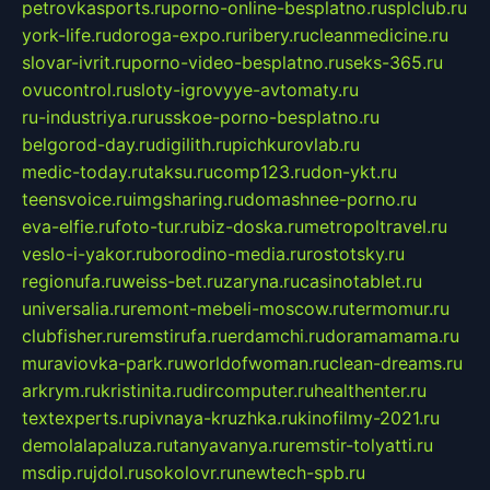
petrovkasports.ru
porno-online-besplatno.ru
splclub.ru
york-life.ru
doroga-expo.ru
ribery.ru
cleanmedicine.ru
slovar-ivrit.ru
porno-video-besplatno.ru
seks-365.ru
ovucontrol.ru
sloty-igrovyye-avtomaty.ru
ru-industriya.ru
russkoe-porno-besplatno.ru
belgorod-day.ru
digilith.ru
pichkurovlab.ru
medic-today.ru
taksu.ru
comp123.ru
don-ykt.ru
teensvoice.ru
imgsharing.ru
domashnee-porno.ru
eva-elfie.ru
foto-tur.ru
biz-doska.ru
metropoltravel.ru
veslo-i-yakor.ru
borodino-media.ru
rostotsky.ru
regionufa.ru
weiss-bet.ru
zaryna.ru
casinotablet.ru
universalia.ru
remont-mebeli-moscow.ru
termomur.ru
clubfisher.ru
remstirufa.ru
erdamchi.ru
doramamama.ru
muraviovka-park.ru
worldofwoman.ru
clean-dreams.ru
arkrym.ru
kristinita.ru
dircomputer.ru
healthenter.ru
textexperts.ru
pivnaya-kruzhka.ru
kinofilmy-2021.ru
demolalapaluza.ru
tanyavanya.ru
remstir-tolyatti.ru
msdip.ru
jdol.ru
sokolovr.ru
newtech-spb.ru