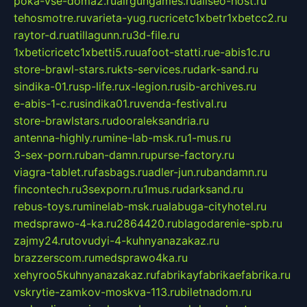
poka-vse-doma2.ru
airgungames.ru
allseo-host.ru
tehosmotre.ru
varieta-yug.ru
cricetc1xbetr1xbetcc2.ru
raytor-d.ru
atillagunn.ru
3d-file.ru
1xbeticricetc1xbetti5.ru
uafoot-statti.ru
e-abis1c.ru
store-brawl-stars.ru
kts-services.ru
dark-sand.ru
sindika-01.ru
sp-life.ru
x-legion.ru
sib-archives.ru
e-abis-1-c.ru
sindika01.ru
venda-festival.ru
store-brawlstars.ru
dooraleksandria.ru
antenna-highly.ru
mine-lab-msk.ru
1-mus.ru
3-sex-porn.ru
ban-damn.ru
purse-factory.ru
viagra-tablet.ru
fasbags.ru
adler-jun.ru
bandamn.ru
fincontech.ru
3sexporn.ru
1mus.ru
darksand.ru
rebus-toys.ru
minelab-msk.ru
alabuga-cityhotel.ru
medsprawo-4-ka.ru
2864420.ru
blagodarenie-spb.ru
zajmy24.ru
tovudyi-4-kuhnyanazakaz.ru
brazzerscom.ru
medsprawo4ka.ru
xehyroo5kuhnyanazakaz.ru
fabrikayfabrikaefabrika.ru
vskrytie-zamkov-moskva-113.ru
biletnadom.ru