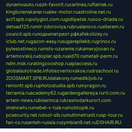
dynamoauto.ru
szk-favorit.ru
carlines.ru
flatnsk.ru
kingbolenskaner.ru
alex-motor.ru
astroline.net.ru
act1.spb.ru
polyglot.com.ru
gidlipetsk.ru
ooo-driada.ru
detsad125.ru
mir-zdoroviya.ru
bruslanovo.ru
siterem.ru
council.spb.ru
лодкипатриот.рф
kafekolizey.ru
iclub.net.ru
gazon-easy.ru
sugarepilekb.ru
grinox.ru
pylesostineco.ru
msts-ozarenie.ru
kameryjooan.ru
artemovskij.ru
dopler.spb.ru
aid70.ru
metall-perm.ru
ndm.msk.ru
ratingzooshop.ru
apiaccess.ru
globalautotrade.info
bezverhovskoe.ru
drsschool.ru
ZOOSMART.SPB.RU
dalakony.ru
medikijob.ru
remontt.spb.ru
photostudia.spb.ru
myragon.ru
terramia.ru
academy62.ru
gardengallereya.ru
rti.com.ru
artem-news.ru
biserinca.ru
krasnodarkurort.com
imshowtv.ru
mebel-v-tule.ru
mobtopik.ru
pcsecurity.net.ru
tool-sib.ru
multimetrunit.ru
sp-tour.ru
fan-cs.ru
santeh-russia.ru
symbian9.net.ru
DSHAIR.RU
tmmotors.spb.ru
xjocuricopii.com
musavtomat.msk.ru