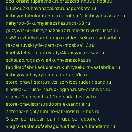
zed-online.ru
pimchax.ru
brazzers-hd.ru
z-host.ru
kitubeu2kuhnyanazakaz.ru
naperekate.ru
kuhnyaofabrikaufabrik.ru
kitubeu-2-kuhnyanazakaz.ru
xehyroo-5-kuhnyanazakaz.ru
cs-68.ru
guzywia-4-kuhnyanazakaz.ru
mir-tk.ru
vlknrussia.ru
cs68.ru
vladivostok-map.ru
video-seks.ru
bankaribi.ru
raszar.ru
vskrytie-zamkov-moskva113.ru
lipetsktelecom.ru
tovudyi4kuhnyanazakaz.ru
seksuzb.ru
guzywia4kuhnyanazakaz.ru
fabrikaofabrikaokuhny.ru
kuhnyaekuhnyaafabrika.ru
kuhnyaykuhnyayfabrika.ru
e-abis1c.ru
store-brawl-stars.ru
kts-services.ru
dark-sand.ru
sindika-01.ru
sp-life.ru
x-legion.ru
sib-archives.ru
e-abis-1-c.ru
sindika01.ru
venda-festival.ru
store-brawlstars.ru
dooraleksandria.ru
antenna-highly.ru
mine-lab-msk.ru
1-mus.ru
3-sex-porn.ru
ban-damn.ru
purse-factory.ru
viagra-tablet.ru
fasbags.ru
adler-jun.ru
bandamn.ru