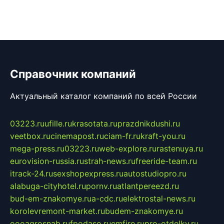
Справочник компаний
Актуальный каталог компаний по всей России
03223.ru
ufille.ru
krasotata.ru
prazdnikdushi.ru
veetbox.ru
cinemapost.ru
ciam-fr.ru
kraft-you.ru
mega-press.ru
03223.ru
web-explore.ru
rastenuya.ru
eurovision-russia.ru
strah-news.ru
freeride-team.ru
itrack-24.ru
sexshopexpress.ru
autostudiopro.ru
alabuga-cityhotel.ru
pornv.ru
atlantpereezd.ru
bud-em-znakomye.ru
a-cdc.ru
elektrostal-news.ru
korolevremont-market.ru
budem-znakomye.ru
oooagrosnab.ru
fpodaso.ru
emfire.ru
pro-otdelky.ru