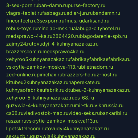
3-sex-porn.ru
ban-damn.ru
purse-factory.ru
viagra-tablet.ru
fasbags.ru
adler-jun.ru
bandamn.ru
fincontech.ru
3sexporn.ru
1mus.ru
darksand.ru
rebus-toys.ru
minelab-msk.ru
alabuga-cityhotel.ru
medsprawo-4-ka.ru
2864420.ru
blagodarenie-spb.ru
zajmy24.ru
tovudyi-4-kuhnyanazakaz.ru
brazzerscom.ru
medsprawo4ka.ru
xehyroo5kuhnyanazakaz.ru
fabrikayfabrikaefabrika.ru
vskrytie-zamkov-moskva-113.ru
biletnadom.ru
zed-online.ru
pimchax.ru
brazzers-hd.ru
z-host.ru
kitubeu2kuhnyanazakaz.ru
naperekate.ru
kuhnyaofabrikaufabrik.ru
kitubeu-2-kuhnyanazakaz.ru
xehyroo-5-kuhnyanazakaz.ru
cs-68.ru
guzywia-4-kuhnyanazakaz.ru
mir-tk.ru
vlknrussia.ru
cs68.ru
vladivostok-map.ru
video-seks.ru
bankaribi.ru
raszar.ru
vskrytie-zamkov-moskva113.ru
lipetsktelecom.ru
tovudyi4kuhnyanazakaz.ru
seksuzb.ru
guzywia4kuhnyanazakaz.ru