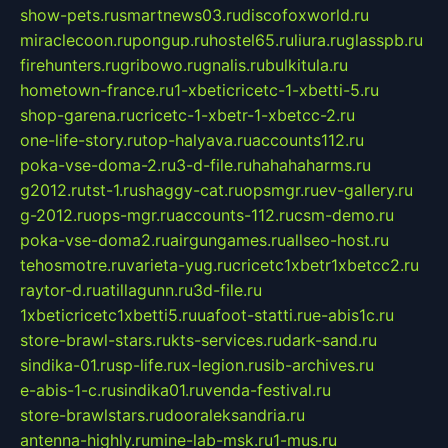
show-pets.ru
smartnews03.ru
discofoxworld.ru
miraclecoon.ru
pongup.ru
hostel65.ru
liura.ru
glasspb.ru
firehunters.ru
gribowo.ru
gnalis.ru
bulkitula.ru
hometown-france.ru
1-xbeticricetc-1-xbetti-5.ru
shop-garena.ru
cricetc-1-xbetr-1-xbetcc-2.ru
one-life-story.ru
top-halyava.ru
accounts112.ru
poka-vse-doma-2.ru
3-d-file.ru
hahahaharms.ru
g2012.ru
tst-1.ru
shaggy-cat.ru
opsmgr.ru
ev-gallery.ru
g-2012.ru
ops-mgr.ru
accounts-112.ru
csm-demo.ru
poka-vse-doma2.ru
airgungames.ru
allseo-host.ru
tehosmotre.ru
varieta-yug.ru
cricetc1xbetr1xbetcc2.ru
raytor-d.ru
atillagunn.ru
3d-file.ru
1xbeticricetc1xbetti5.ru
uafoot-statti.ru
e-abis1c.ru
store-brawl-stars.ru
kts-services.ru
dark-sand.ru
sindika-01.ru
sp-life.ru
x-legion.ru
sib-archives.ru
e-abis-1-c.ru
sindika01.ru
venda-festival.ru
store-brawlstars.ru
dooraleksandria.ru
antenna-highly.ru
mine-lab-msk.ru
1-mus.ru