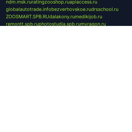
ndm.msk.ru
ratingzooshop.ru
apiaccess.ru
globalautotrade.info
bezverhovskoe.ru
drsschool.ru
ZOOSMART.SPB.RU
dalakony.ru
medikijob.ru
remontt.spb.ru
photostudia.spb.ru
myragon.ru
terramia.ru
academy62.ru
gardengallereya.ru
rti.com.ru
artem-news.ru
biserinca.ru
krasnodarkurort.com
imshowtv.ru
mebel-v-tule.ru
mobtopik.ru
pcsecurity.net.ru
tool-sib.ru
multimetrunit.ru
sp-tour.ru
fan-cs.ru
santeh-russia.ru
symbian9.net.ru
DSHAIR.RU
tmmotors.spb.ru
xjocuricopii.com
musavtomat.msk.ru
obustrojdom.ru
sovetcik.ru
ybaranovskaya.ru
ppknews.ru
cult-alshei.ru
JAPANRUSSIA.RU
proekciyamebel.ru
imper-finans.ru
rim.org.ru
glamourai.ru
brassminus.ru
zabor-pro.ru
ftn.pp.ru
dorogoe58.ru
laimengpacker.ru
kuzova-zapchasti.ru
sageerp.ru
taxodrom.ru
dsrazvitie.ru
hardcity.net.ru
ratinghomegames.ru
topservice25.ru
gubernyan.ru
gtglasslined.ru
ii4.ru
tssport.spb.ru
andorra24.com