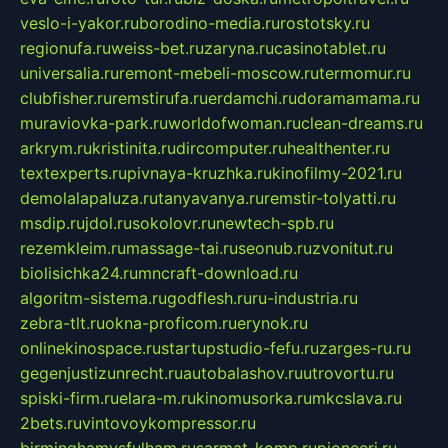
veslo-i-yakor.ru
borodino-media.ru
rostotsky.ru
regionufa.ru
weiss-bet.ru
zaryna.ru
casinotablet.ru
universalia.ru
remont-mebeli-moscow.ru
termomur.ru
clubfisher.ru
remstirufa.ru
erdamchi.ru
doramamama.ru
muraviovka-park.ru
worldofwoman.ru
clean-dreams.ru
arkrym.ru
kristinita.ru
dircomputer.ru
healthenter.ru
textexperts.ru
pivnaya-kruzhka.ru
kinofilmy-2021.ru
demolalapaluza.ru
tanyavanya.ru
remstir-tolyatti.ru
msdip.ru
jdol.ru
sokolovr.ru
newtech-spb.ru
rezemkleim.ru
massage-tai.ru
seonub.ru
zvonitut.ru
biolisichka24.ru
mncraft-download.ru
algoritm-sistema.ru
godflesh.ru
ru-industria.ru
zebra-tlt.ru
okna-proficom.ru
erynok.ru
onlinekinospace.ru
startupstudio-fefu.ru
zarges-ru.ru
gegenjustizunrecht.ru
autobalashov.ru
utrovortu.ru
spiski-firm.ru
elara-m.ru
kinomusorka.ru
mkcslava.ru
2bets.ru
vintovoykompressor.ru