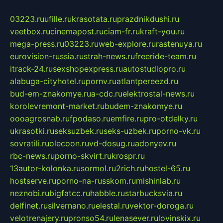
03223.ru
ufille.ru
krasotata.ru
prazdnikdushi.ru
veetbox.ru
cinemapost.ru
ciam-fr.ru
kraft-you.ru
mega-press.ru
03223.ru
web-explore.ru
rastenuya.ru
eurovision-russia.ru
strah-news.ru
freeride-team.ru
itrack-24.ru
sexshopexpress.ru
autostudiopro.ru
alabuga-cityhotel.ru
pornv.ru
atlantpereezd.ru
bud-em-znakomye.ru
a-cdc.ru
elektrostal-news.ru
korolevremont-market.ru
budem-znakomye.ru
oooagrosnab.ru
fpodaso.ru
emfire.ru
pro-otdelky.ru
ukrasotki.ru
seksuzbek.ru
seks-uzbek.ru
porno-vk.ru
sovratili.ru
olecoon.ru
vd-dosug.ru
adonyev.ru
rbc-news.ru
porno-skvirt.ru
krospr.ru
13autor-kolonka.ru
sormol.ru
2rich.ru
hostel-65.ru
hostserve.ru
porno-na-russkom.ru
mishinlab.ru
neznobi.ru
bigfatcc.ru
habble.ru
starbucksvia.ru
delfinet.ru
silvernano.ru
elestal.ru
vektor-doroga.ru
velotrenajery.ru
pronso54.ru
lenasever.ru
lovinskix.ru