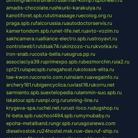
birminghamvsfulham.ru
sarmat-komp.ru
pioneeri.ru
amadis-chocolate.ru
shkurki-karakulya.ru
kanotiforet.spb.ru
tutmassage.ru
ecolog.org.ru
praga.spb.ru
falcorussia.ru
autodoctorservis.ru
kamertondom.spb.ru
net-life.net.ru
avto-vozim.ru
sakhcamera.ru
alliance-electro.spb.ru
stroyavt.ru
controlweb1.ru
tdsak74.ru
kinzozo-ru.ru
kvotka.ru
iron-snab.ru
costa-bella.ru
eugrus.pp.ru
associaciya39.ru
primexpo.spb.ru
bezmorchin.ru
ia2.ru
cpt21.ru
ispecspb.ru
regahost.ru
kolosok-elita.ru
tae-kwon.ru
consrio.com.ru
insiam.ru
avegainfo.ru
archery161.ru
bigencyclica.ru
vlast16.ru
korru.net
sarmiento.spb.su
extelopedia.ru
lammin-suo.spb.ru
iskatour.spb.ru
snpi.org.ru
running-line.ru
krygeva-spa.ru
chel.net.ru
rust-loco.ru
dugshop.ru
hl-beta.spb.ru
school494.spb.ru
mymubaby.ru
epoha-metalband.ru
ngr.spb.ru
rusgosnews.com
dieselvostok.ru
24hostel.msk.ru
w-dev.ru
f-ship.ru