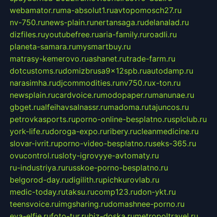
webamator.ru
ma-absolut1.ru
avtopomosch27.ru
nv-750.ru
news-plain.ru
nertansaga.ru
delanalad.ru
dizfiles.ru
youtubefree.ru
aria-family.ru
roadli.ru
planeta-samara.ru
mysmartbuy.ru
matrasy-kemerovo.ru
ashanet.ru
trade-farm.ru
dotcustoms.ru
domizbrusa9x12spb.ru
autodamp.ru
narasimha.ru
djcommodities.ru
nv750.ru
x-ton.ru
newsplain.ru
cardvoice.ru
modopaper.ru
manunae.ru
gbget.ru
alfeihavsalnassr.ru
madoma.ru
tajuncos.ru
petrovkasports.ru
porno-online-besplatno.ru
splclub.ru
york-life.ru
doroga-expo.ru
ribery.ru
cleanmedicine.ru
slovar-ivrit.ru
porno-video-besplatno.ru
seks-365.ru
ovucontrol.ru
sloty-igrovyye-avtomaty.ru
ru-industriya.ru
russkoe-porno-besplatno.ru
belgorod-day.ru
digilith.ru
pichkurovlab.ru
medic-today.ru
taksu.ru
comp123.ru
don-ykt.ru
teensvoice.ru
imgsharing.ru
domashnee-porno.ru
eva-elfie.ru
foto-tur.ru
biz-doska.ru
metropoltravel.ru