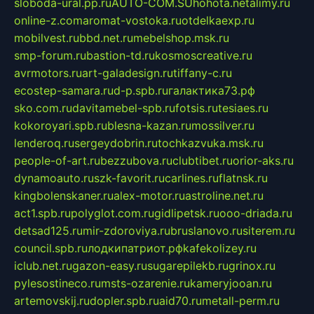
sloboda-ural.pp.ru
AUTO-COM.SU
hohota.net
alimy.ru
online-z.com
aromat-vostoka.ru
otdelkaexp.ru
mobilvest.ru
bbd.net.ru
mebelshop.msk.ru
smp-forum.ru
bastion-td.ru
kosmoscreative.ru
avrmotors.ru
art-galadesign.ru
tiffany-c.ru
ecostep-samara.ru
d-p.spb.ru
галактика73.рф
sko.com.ru
davitamebel-spb.ru
fotsis.ru
tesiaes.ru
kokoroyari.spb.ru
blesna-kazan.ru
mossilver.ru
lenderoq.ru
sergeydobrin.ru
tochkazvuka.msk.ru
people-of-art.ru
bezzubova.ru
clubtibet.ru
orior-aks.ru
dynamoauto.ru
szk-favorit.ru
carlines.ru
flatnsk.ru
kingbolenskaner.ru
alex-motor.ru
astroline.net.ru
act1.spb.ru
polyglot.com.ru
gidlipetsk.ru
ooo-driada.ru
detsad125.ru
mir-zdoroviya.ru
bruslanovo.ru
siterem.ru
council.spb.ru
лодкипатриот.рф
kafekolizey.ru
iclub.net.ru
gazon-easy.ru
sugarepilekb.ru
grinox.ru
pylesostineco.ru
msts-ozarenie.ru
kameryjooan.ru
artemovskij.ru
dopler.spb.ru
aid70.ru
metall-perm.ru