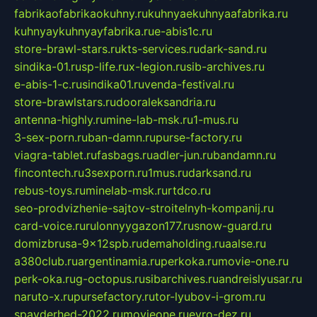
fabrikaofabrikaokuhny.ru
kuhnyaekuhnyaafabrika.ru
kuhnyaykuhnyayfabrika.ru
e-abis1c.ru
store-brawl-stars.ru
kts-services.ru
dark-sand.ru
sindika-01.ru
sp-life.ru
x-legion.ru
sib-archives.ru
e-abis-1-c.ru
sindika01.ru
venda-festival.ru
store-brawlstars.ru
dooraleksandria.ru
antenna-highly.ru
mine-lab-msk.ru
1-mus.ru
3-sex-porn.ru
ban-damn.ru
purse-factory.ru
viagra-tablet.ru
fasbags.ru
adler-jun.ru
bandamn.ru
fincontech.ru
3sexporn.ru
1mus.ru
darksand.ru
rebus-toys.ru
minelab-msk.ru
rtdco.ru
seo-prodvizhenie-sajtov-stroitelnyh-kompanij.ru
card-voice.ru
rulonnyygazon177.ru
snow-guard.ru
domizbrusa-9x12spb.ru
demaholding.ru
aalse.ru
a380club.ru
argentinamia.ru
perkoka.ru
movie-one.ru
perk-oka.ru
g-octopus.ru
sibarchives.ru
andreislyusar.ru
naruto-x.ru
pursefactory.ru
tor-lyubov-i-grom.ru
spayderhed-2022.ru
movieone.ru
evro-dez.ru