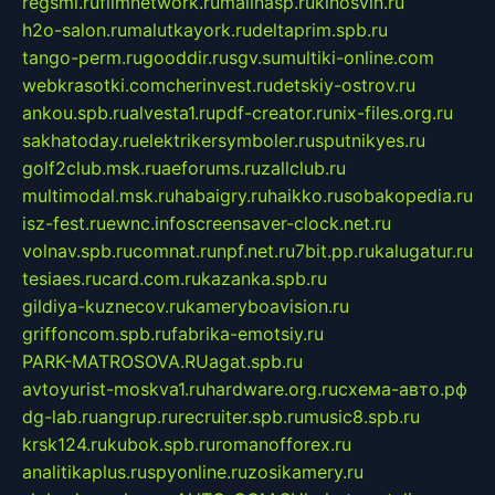
regsmi.ru
filmnetwork.ru
malinasp.ru
kinosvin.ru
h2o-salon.ru
malutkayork.ru
deltaprim.spb.ru
tango-perm.ru
gooddir.ru
sgv.su
multiki-online.com
webkrasotki.com
cherinvest.ru
detskiy-ostrov.ru
ankou.spb.ru
alvesta1.ru
pdf-creator.ru
nix-files.org.ru
sakhatoday.ru
elektrikersymboler.ru
sputnikyes.ru
golf2club.msk.ru
aeforums.ru
zallclub.ru
multimodal.msk.ru
habaigry.ru
haikko.ru
sobakopedia.ru
isz-fest.ru
ewnc.info
screensaver-clock.net.ru
volnav.spb.ru
comnat.ru
npf.net.ru
7bit.pp.ru
kalugatur.ru
tesiaes.ru
card.com.ru
kazanka.spb.ru
gildiya-kuznecov.ru
kameryboavision.ru
griffoncom.spb.ru
fabrika-emotsiy.ru
PARK-MATROSOVA.RU
agat.spb.ru
avtoyurist-moskva1.ru
hardware.org.ru
схема-авто.рф
dg-lab.ru
angrup.ru
recruiter.spb.ru
music8.spb.ru
krsk124.ru
kubok.spb.ru
romanofforex.ru
analitikaplus.ru
spyonline.ru
zosikamery.ru