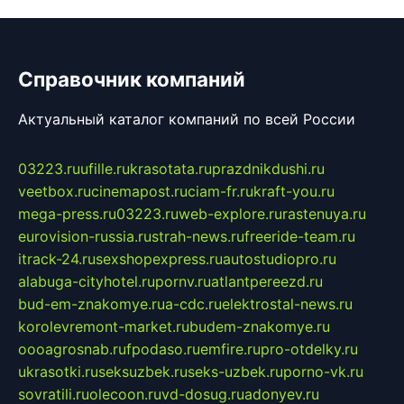
Справочник компаний
Актуальный каталог компаний по всей России
03223.ru
ufille.ru
krasotata.ru
prazdnikdushi.ru
veetbox.ru
cinemapost.ru
ciam-fr.ru
kraft-you.ru
mega-press.ru
03223.ru
web-explore.ru
rastenuya.ru
eurovision-russia.ru
strah-news.ru
freeride-team.ru
itrack-24.ru
sexshopexpress.ru
autostudiopro.ru
alabuga-cityhotel.ru
pornv.ru
atlantpereezd.ru
bud-em-znakomye.ru
a-cdc.ru
elektrostal-news.ru
korolevremont-market.ru
budem-znakomye.ru
oooagrosnab.ru
fpodaso.ru
emfire.ru
pro-otdelky.ru
ukrasotki.ru
seksuzbek.ru
seks-uzbek.ru
porno-vk.ru
sovratili.ru
olecoon.ru
vd-dosug.ru
adonyev.ru