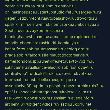
zebra-tlt.ru
okna-proficom.ru
erynok.ru
onlinekinospace.ru
startupstudio-fefu.ru
zarges-ru.ru
gegenjustizunrecht.ru
autobalashov.ru
utrovortu.ru
spiski-firm.ru
elara-m.ru
kinomusorka.ru
mkcslava.ru
2bets.ru
vintovoykompressor.ru
birminghamvsfulham.ru
sarmat-komp.ru
pioneeri.ru
amadis-chocolate.ru
shkurki-karakulya.ru
kanotiforet.spb.ru
tutmassage.ru
ecolog.org.ru
praga.spb.ru
falcorussia.ru
autodoctorservis.ru
kamertondom.spb.ru
net-life.net.ru
avto-vozim.ru
sakhcamera.ru
alliance-electro.spb.ru
stroyavt.ru
controlweb1.ru
tdsak74.ru
kinzozo-ru.ru
kvotka.ru
iron-snab.ru
costa-bella.ru
eugrus.pp.ru
associaciya39.ru
primexpo.spb.ru
bezmorchin.ru
ia2.ru
cpt21.ru
ispecspb.ru
regahost.ru
kolosok-elita.ru
tae-kwon.ru
consrio.com.ru
insiam.ru
avegainfo.ru
archery161.ru
bigencyclica.ru
vlast16.ru
korru.net