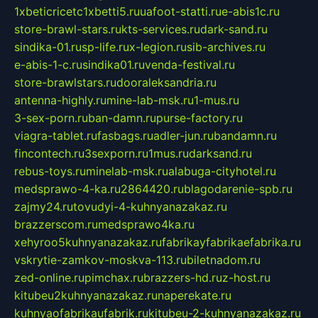
1xbeticricetc1xbetti5.ru
uafoot-statti.ru
e-abis1c.ru
store-brawl-stars.ru
kts-services.ru
dark-sand.ru
sindika-01.ru
sp-life.ru
x-legion.ru
sib-archives.ru
e-abis-1-c.ru
sindika01.ru
venda-festival.ru
store-brawlstars.ru
dooraleksandria.ru
antenna-highly.ru
mine-lab-msk.ru
1-mus.ru
3-sex-porn.ru
ban-damn.ru
purse-factory.ru
viagra-tablet.ru
fasbags.ru
adler-jun.ru
bandamn.ru
fincontech.ru
3sexporn.ru
1mus.ru
darksand.ru
rebus-toys.ru
minelab-msk.ru
alabuga-cityhotel.ru
medsprawo-4-ka.ru
2864420.ru
blagodarenie-spb.ru
zajmy24.ru
tovudyi-4-kuhnyanazakaz.ru
brazzerscom.ru
medsprawo4ka.ru
xehyroo5kuhnyanazakaz.ru
fabrikayfabrikaefabrika.ru
vskrytie-zamkov-moskva-113.ru
biletnadom.ru
zed-online.ru
pimchax.ru
brazzers-hd.ru
z-host.ru
kitubeu2kuhnyanazakaz.ru
naperekate.ru
kuhnyaofabrikaufabrik.ru
kitubeu-2-kuhnyanazakaz.ru