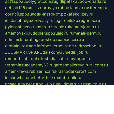
act1.spb.ru
polyglot.com.ru
gidlipetsk.ru
ooo-driada.ru
detsad125.ru
mir-zdoroviya.ru
bruslanovo.ru
siterem.ru
council.spb.ru
лодкипатриот.рф
kafekolizey.ru
iclub.net.ru
gazon-easy.ru
sugarepilekb.ru
grinox.ru
pylesostineco.ru
msts-ozarenie.ru
kameryjooan.ru
artemovskij.ru
dopler.spb.ru
aid70.ru
metall-perm.ru
ndm.msk.ru
ratingzooshop.ru
apiaccess.ru
globalautotrade.info
bezverhovskoe.ru
drsschool.ru
ZOOSMART.SPB.RU
dalakony.ru
medikijob.ru
remontt.spb.ru
photostudia.spb.ru
myragon.ru
terramia.ru
academy62.ru
gardengallereya.ru
rti.com.ru
artem-news.ru
biserinca.ru
krasnodarkurort.com
imshowtv.ru
mebel-v-tule.ru
mobtopik.ru
pcsecurity.net.ru
tool-sib.ru
multimetrunit.ru
sp-tour.ru
fan-cs.ru
santeh-russia.ru
symbian9.net.ru
DSHAIR.RU
tmmotors.spb.ru
xjocuricopii.com
musavtomat.msk.ru
obustrojdom.ru
sovetcik.ru
ybaranovskaya.ru
ppknews.ru
cult-alshei.ru
JAPANRUSSIA.RU