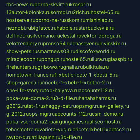
rbc-news.ru
porno-skvirt.ru
krospr.ru
13autor-kolonka.ru
sormol.ru
2rich.ru
hostel-65.ru
hostserve.ru
porno-na-russkom.ru
mishinlab.ru
neznobi.ru
bigfatcc.ru
habble.ru
starbucksvia.ru
delfinet.ru
silvernano.ru
elestal.ru
vektor-doroga.ru
velotrenajery.ru
pronso54.ru
lenasever.ru
lovinskix.ru
show-pets.ru
smartnews03.ru
discofoxworld.ru
miraclecoon.ru
pongup.ru
hostel65.ru
liura.ru
glasspb.ru
firehunters.ru
gribowo.ru
gnalis.ru
bulkitula.ru
hometown-france.ru
1-xbeticricetc-1-xbetti-5.ru
shop-garena.ru
cricetc-1-xbetr-1-xbetcc-2.ru
one-life-story.ru
top-halyava.ru
accounts112.ru
poka-vse-doma-2.ru
3-d-file.ru
hahahaharms.ru
g2012.ru
tst-1.ru
shaggy-cat.ru
opsmgr.ru
ev-gallery.ru
g-2012.ru
ops-mgr.ru
accounts-112.ru
csm-demo.ru
poka-vse-doma2.ru
airgungames.ru
allseo-host.ru
tehosmotre.ru
varieta-yug.ru
cricetc1xbetr1xbetcc2.ru
raytor-d.ru
atillagunn.ru
3d-file.ru