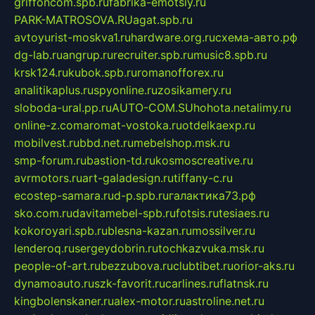
griffoncom.spb.ru
fabrika-emotsiy.ru
PARK-MATROSOVA.RU
agat.spb.ru
avtoyurist-moskva1.ru
hardware.org.ru
схема-авто.рф
dg-lab.ru
angrup.ru
recruiter.spb.ru
music8.spb.ru
krsk124.ru
kubok.spb.ru
romanofforex.ru
analitikaplus.ru
spyonline.ru
zosikamery.ru
sloboda-ural.pp.ru
AUTO-COM.SU
hohota.net
alimy.ru
online-z.com
aromat-vostoka.ru
otdelkaexp.ru
mobilvest.ru
bbd.net.ru
mebelshop.msk.ru
smp-forum.ru
bastion-td.ru
kosmoscreative.ru
avrmotors.ru
art-galadesign.ru
tiffany-c.ru
ecostep-samara.ru
d-p.spb.ru
галактика73.рф
sko.com.ru
davitamebel-spb.ru
fotsis.ru
tesiaes.ru
kokoroyari.spb.ru
blesna-kazan.ru
mossilver.ru
lenderoq.ru
sergeydobrin.ru
tochkazvuka.msk.ru
people-of-art.ru
bezzubova.ru
clubtibet.ru
orior-aks.ru
dynamoauto.ru
szk-favorit.ru
carlines.ru
flatnsk.ru
kingbolenskaner.ru
alex-motor.ru
astroline.net.ru