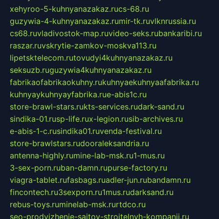
xehyroo-5-kuhnyanazakaz.ru
cs-68.ru
guzywia-4-kuhnyanazakaz.ru
mir-tk.ru
vlknrussia.ru
cs68.ru
vladivostok-map.ru
video-seks.ru
bankaribi.ru
raszar.ru
vskrytie-zamkov-moskva113.ru
lipetsktelecom.ru
tovudyi4kuhnyanazakaz.ru
seksuzb.ru
guzywia4kuhnyanazakaz.ru
fabrikaofabrikaokuhny.ru
kuhnyaekuhnyaafabrika.ru
kuhnyaykuhnyayfabrika.ru
e-abis1c.ru
store-brawl-stars.ru
kts-services.ru
dark-sand.ru
sindika-01.ru
sp-life.ru
x-legion.ru
sib-archives.ru
e-abis-1-c.ru
sindika01.ru
venda-festival.ru
store-brawlstars.ru
dooraleksandria.ru
antenna-highly.ru
mine-lab-msk.ru
1-mus.ru
3-sex-porn.ru
ban-damn.ru
purse-factory.ru
viagra-tablet.ru
fasbags.ru
adler-jun.ru
bandamn.ru
fincontech.ru
3sexporn.ru
1mus.ru
darksand.ru
rebus-toys.ru
minelab-msk.ru
rtdco.ru
seo-prodvizhenie-sajtov-stroitelnyh-kompanij.ru