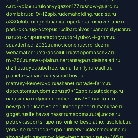
card-voice.ru
rulonnyygazon177.ru
snow-guard.ru
domizbrusa-9x12spb.ru
demaholding.ru
aalse.ru
a380club.ru
argentinamia.ru
perkoka.ru
movie-one.ru
perk-oka.ru
g-octopus.ru
sibarchives.ru
andreislyusar.ru
naruto-x.ru
pursefactory.ru
tor-lyubov-i-grom.ru
spayderhed-2022.ru
movieone.ru
evro-dez.ru
webamator.ru
ma-absolut1.ru
avtopomosch27.ru
nv-750.ru
news-plain.ru
nertansaga.ru
delanalad.ru
dizfiles.ru
youtubefree.ru
aria-family.ru
roadli.ru
planeta-samara.ru
mysmartbuy.ru
matrasy-kemerovo.ru
ashanet.ru
trade-farm.ru
dotcustoms.ru
domizbrusa9x12spb.ru
autodamp.ru
narasimha.ru
djcommodities.ru
nv750.ru
x-ton.ru
newsplain.ru
cardvoice.ru
modopaper.ru
manunae.ru
gbget.ru
alfeihavsalnassr.ru
madoma.ru
tajuncos.ru
petrovkasports.ru
porno-online-besplatno.ru
splclub.ru
york-life.ru
doroga-expo.ru
ribery.ru
cleanmedicine.ru
slovar-ivrit.ru
porno-video-besplatno.ru
seks-365.ru