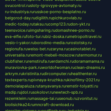
ovucontrol.ru
sloty-igrovyye-avtomaty.ru
ru-industriya.ru
russkoe-porno-besplatno.ru
belgorod-day.ru
digilith.ru
pichkurovlab.ru
medic-today.ru
taksu.ru
comp123.ru
don-ykt.ru
teensvoice.ru
imgsharing.ru
domashnee-porno.ru
eva-elfie.ru
foto-tur.ru
biz-doska.ru
metropoltravel.ru
veslo-i-yakor.ru
borodino-media.ru
rostotsky.ru
regionufa.ru
weiss-bet.ru
zaryna.ru
casinotablet.ru
universalia.ru
remont-mebeli-moscow.ru
termomur.ru
clubfisher.ru
remstirufa.ru
erdamchi.ru
doramamama.ru
muraviovka-park.ru
worldofwoman.ru
clean-dreams.ru
arkrym.ru
kristinita.ru
dircomputer.ru
healthenter.ru
textexperts.ru
pivnaya-kruzhka.ru
kinofilmy-2021.ru
demolalapaluza.ru
tanyavanya.ru
remstir-tolyatti.ru
msdip.ru
jdol.ru
sokolovr.ru
newtech-spb.ru
rezemkleim.ru
massage-tai.ru
seonub.ru
zvonitut.ru
biolisichka24.ru
mncraft-download.ru
algoritm-sistema.ru
godflesh.ru
ru-industria.ru