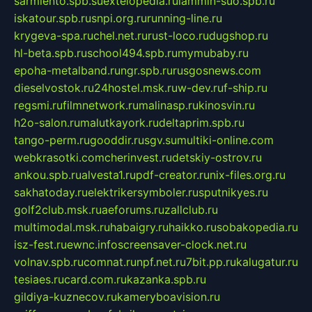
sarmiento.spb.su
extelopedia.ru
lammin-suo.spb.ru
iskatour.spb.ru
snpi.org.ru
running-line.ru
krygeva-spa.ru
chel.net.ru
rust-loco.ru
dugshop.ru
hl-beta.spb.ru
school494.spb.ru
mymubaby.ru
epoha-metalband.ru
ngr.spb.ru
rusgosnews.com
dieselvostok.ru
24hostel.msk.ru
w-dev.ru
f-ship.ru
regsmi.ru
filmnetwork.ru
malinasp.ru
kinosvin.ru
h2o-salon.ru
malutkayork.ru
deltaprim.spb.ru
tango-perm.ru
gooddir.ru
sgv.su
multiki-online.com
webkrasotki.com
cherinvest.ru
detskiy-ostrov.ru
ankou.spb.ru
alvesta1.ru
pdf-creator.ru
nix-files.org.ru
sakhatoday.ru
elektrikersymboler.ru
sputnikyes.ru
golf2club.msk.ru
aeforums.ru
zallclub.ru
multimodal.msk.ru
habaigry.ru
haikko.ru
sobakopedia.ru
isz-fest.ru
ewnc.info
screensaver-clock.net.ru
volnav.spb.ru
comnat.ru
npf.net.ru
7bit.pp.ru
kalugatur.ru
tesiaes.ru
card.com.ru
kazanka.spb.ru
gildiya-kuznecov.ru
kameryboavision.ru