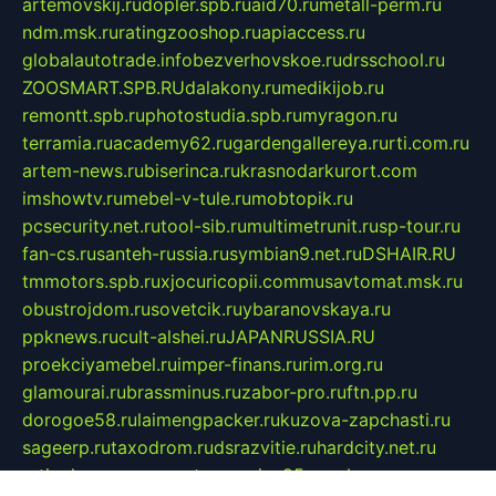
artemovskij.ru
dopler.spb.ru
aid70.ru
metall-perm.ru
ndm.msk.ru
ratingzooshop.ru
apiaccess.ru
globalautotrade.info
bezverhovskoe.ru
drsschool.ru
ZOOSMART.SPB.RU
dalakony.ru
medikijob.ru
remontt.spb.ru
photostudia.spb.ru
myragon.ru
terramia.ru
academy62.ru
gardengallereya.ru
rti.com.ru
artem-news.ru
biserinca.ru
krasnodarkurort.com
imshowtv.ru
mebel-v-tule.ru
mobtopik.ru
pcsecurity.net.ru
tool-sib.ru
multimetrunit.ru
sp-tour.ru
fan-cs.ru
santeh-russia.ru
symbian9.net.ru
DSHAIR.RU
tmmotors.spb.ru
xjocuricopii.com
musavtomat.msk.ru
obustrojdom.ru
sovetcik.ru
ybaranovskaya.ru
ppknews.ru
cult-alshei.ru
JAPANRUSSIA.RU
proekciyamebel.ru
imper-finans.ru
rim.org.ru
glamourai.ru
brassminus.ru
zabor-pro.ru
ftn.pp.ru
dorogoe58.ru
laimengpacker.ru
kuzova-zapchasti.ru
sageerp.ru
taxodrom.ru
dsrazvitie.ru
hardcity.net.ru
ratinghomegames.ru
topservice25.ru
gubernyan.ru