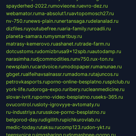
spayderhed-2022.ru
movieone.ru
evro-dez.ru
webamator.ru
ma-absolut1.ru
avtopomosch27.ru
nv-750.ru
news-plain.ru
nertansaga.ru
delanalad.ru
dizfiles.ru
youtubefree.ru
aria-family.ru
roadli.ru
planeta-samara.ru
mysmartbuy.ru
matrasy-kemerovo.ru
ashanet.ru
trade-farm.ru
dotcustoms.ru
domizbrusa9x12spb.ru
autodamp.ru
narasimha.ru
djcommodities.ru
nv750.ru
x-ton.ru
newsplain.ru
cardvoice.ru
modopaper.ru
manunae.ru
gbget.ru
alfeihavsalnassr.ru
madoma.ru
tajuncos.ru
petrovkasports.ru
porno-online-besplatno.ru
splclub.ru
york-life.ru
doroga-expo.ru
ribery.ru
cleanmedicine.ru
slovar-ivrit.ru
porno-video-besplatno.ru
seks-365.ru
ovucontrol.ru
sloty-igrovyye-avtomaty.ru
ru-industriya.ru
russkoe-porno-besplatno.ru
belgorod-day.ru
digilith.ru
pichkurovlab.ru
medic-today.ru
taksu.ru
comp123.ru
don-ykt.ru
teensvoice.ru
imgsharing.ru
domashnee-porno.ru