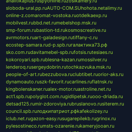
analitikaplus.ru
spyonline.ru
zosikamery.ru
sloboda-ural.pp.ru
AUTO-COM.SU
hohota.net
alimy.ru
online-z.com
aromat-vostoka.ru
otdelkaexp.ru
mobilvest.ru
bbd.net.ru
mebelshop.msk.ru
smp-forum.ru
bastion-td.ru
kosmoscreative.ru
avrmotors.ru
art-galadesign.ru
tiffany-c.ru
ecostep-samara.ru
d-p.spb.ru
галактика73.рф
sko.com.ru
davitamebel-spb.ru
fotsis.ru
tesiaes.ru
kokoroyari.spb.ru
blesna-kazan.ru
mossilver.ru
lenderoq.ru
sergeydobrin.ru
tochkazvuka.msk.ru
people-of-art.ru
bezzubova.ru
clubtibet.ru
orior-aks.ru
dynamoauto.ru
szk-favorit.ru
carlines.ru
flatnsk.ru
kingbolenskaner.ru
alex-motor.ru
astroline.net.ru
act1.spb.ru
polyglot.com.ru
gidlipetsk.ru
ooo-driada.ru
detsad125.ru
mir-zdoroviya.ru
bruslanovo.ru
siterem.ru
council.spb.ru
лодкипатриот.рф
kafekolizey.ru
iclub.net.ru
gazon-easy.ru
sugarepilekb.ru
grinox.ru
pylesostineco.ru
msts-ozarenie.ru
kameryjooan.ru