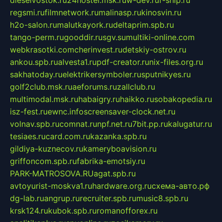
dieselvostok.ru
24hostel.msk.ru
w-dev.ru
f-ship.ru
regsmi.ru
filmnetwork.ru
malinasp.ru
kinosvin.ru
h2o-salon.ru
malutkayork.ru
deltaprim.spb.ru
tango-perm.ru
gooddir.ru
sgv.su
multiki-online.com
webkrasotki.com
cherinvest.ru
detskiy-ostrov.ru
ankou.spb.ru
alvesta1.ru
pdf-creator.ru
nix-files.org.ru
sakhatoday.ru
elektrikersymboler.ru
sputnikyes.ru
golf2club.msk.ru
aeforums.ru
zallclub.ru
multimodal.msk.ru
habaigry.ru
haikko.ru
sobakopedia.ru
isz-fest.ru
ewnc.info
screensaver-clock.net.ru
volnav.spb.ru
comnat.ru
npf.net.ru
7bit.pp.ru
kalugatur.ru
tesiaes.ru
card.com.ru
kazanka.spb.ru
gildiya-kuznecov.ru
kameryboavision.ru
griffoncom.spb.ru
fabrika-emotsiy.ru
PARK-MATROSOVA.RU
agat.spb.ru
avtoyurist-moskva1.ru
hardware.org.ru
схема-авто.рф
dg-lab.ru
angrup.ru
recruiter.spb.ru
music8.spb.ru
krsk124.ru
kubok.spb.ru
romanofforex.ru