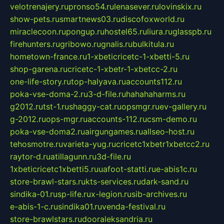
velotrenajery.ru
pronso54.ru
lenasever.ru
lovinskix.ru
show-pets.ru
smartnews03.ru
discofoxworld.ru
miraclecoon.ru
pongup.ru
hostel65.ru
liura.ru
glasspb.ru
firehunters.ru
gribowo.ru
gnalis.ru
bulkitula.ru
hometown-france.ru
1-xbeticricetc-1-xbetti-5.ru
shop-garena.ru
cricetc-1-xbetr-1-xbetcc-2.ru
one-life-story.ru
top-halyava.ru
accounts112.ru
poka-vse-doma-2.ru
3-d-file.ru
hahahaharms.ru
g2012.ru
tst-1.ru
shaggy-cat.ru
opsmgr.ru
ev-gallery.ru
g-2012.ru
ops-mgr.ru
accounts-112.ru
csm-demo.ru
poka-vse-doma2.ru
airgungames.ru
allseo-host.ru
tehosmotre.ru
varieta-yug.ru
cricetc1xbetr1xbetcc2.ru
raytor-d.ru
atillagunn.ru
3d-file.ru
1xbeticricetc1xbetti5.ru
uafoot-statti.ru
e-abis1c.ru
store-brawl-stars.ru
kts-services.ru
dark-sand.ru
sindika-01.ru
sp-life.ru
x-legion.ru
sib-archives.ru
e-abis-1-c.ru
sindika01.ru
venda-festival.ru
store-brawlstars.ru
dooraleksandria.ru