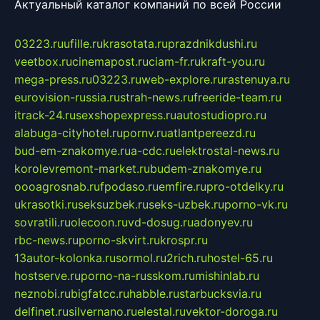
Актуальный каталог компаний по всей России
03223.ru
ufille.ru
krasotata.ru
prazdnikdushi.ru
veetbox.ru
cinemapost.ru
ciam-fr.ru
kraft-you.ru
mega-press.ru
03223.ru
web-explore.ru
rastenuya.ru
eurovision-russia.ru
strah-news.ru
freeride-team.ru
itrack-24.ru
sexshopexpress.ru
autostudiopro.ru
alabuga-cityhotel.ru
pornv.ru
atlantpereezd.ru
bud-em-znakomye.ru
a-cdc.ru
elektrostal-news.ru
korolevremont-market.ru
budem-znakomye.ru
oooagrosnab.ru
fpodaso.ru
emfire.ru
pro-otdelky.ru
ukrasotki.ru
seksuzbek.ru
seks-uzbek.ru
porno-vk.ru
sovratili.ru
olecoon.ru
vd-dosug.ru
adonyev.ru
rbc-news.ru
porno-skvirt.ru
krospr.ru
13autor-kolonka.ru
sormol.ru
2rich.ru
hostel-65.ru
hostserve.ru
porno-na-russkom.ru
mishinlab.ru
neznobi.ru
bigfatcc.ru
habble.ru
starbucksvia.ru
delfinet.ru
silvernano.ru
elestal.ru
vektor-doroga.ru