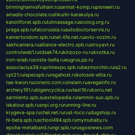
birminghamvsfulham.ru
sarmat-komp.ru
pioneeri.ru
amadis-chocolate.ru
shkurki-karakulya.ru
kanotiforet.spb.ru
tutmassage.ru
ecolog.org.ru
praga.spb.ru
falcorussia.ru
autodoctorservis.ru
kamertondom.spb.ru
net-life.net.ru
avto-vozim.ru
sakhcamera.ru
alliance-electro.spb.ru
stroyavt.ru
controlweb1.ru
tdsak74.ru
kinzozo-ru.ru
kvotka.ru
iron-snab.ru
costa-bella.ru
eugrus.pp.ru
associaciya39.ru
primexpo.spb.ru
bezmorchin.ru
ia2.ru
cpt21.ru
ispecspb.ru
regahost.ru
kolosok-elita.ru
tae-kwon.ru
consrio.com.ru
insiam.ru
avegainfo.ru
archery161.ru
bigencyclica.ru
vlast16.ru
korru.net
sarmiento.spb.su
extelopedia.ru
lammin-suo.spb.ru
iskatour.spb.ru
snpi.org.ru
running-line.ru
krygeva-spa.ru
chel.net.ru
rust-loco.ru
dugshop.ru
hl-beta.spb.ru
school494.spb.ru
mymubaby.ru
epoha-metalband.ru
ngr.spb.ru
rusgosnews.com