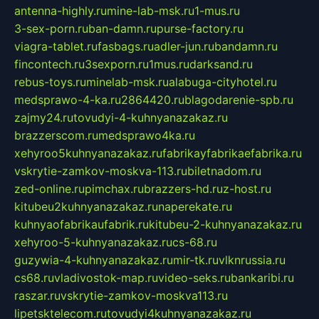
antenna-highly.ru
mine-lab-msk.ru
1-mus.ru
3-sex-porn.ru
ban-damn.ru
purse-factory.ru
viagra-tablet.ru
fasbags.ru
adler-jun.ru
bandamn.ru
fincontech.ru
3sexporn.ru
1mus.ru
darksand.ru
rebus-toys.ru
minelab-msk.ru
alabuga-cityhotel.ru
medsprawo-4-ka.ru
2864420.ru
blagodarenie-spb.ru
zajmy24.ru
tovudyi-4-kuhnyanazakaz.ru
brazzerscom.ru
medsprawo4ka.ru
xehyroo5kuhnyanazakaz.ru
fabrikayfabrikaefabrika.ru
vskrytie-zamkov-moskva-113.ru
biletnadom.ru
zed-online.ru
pimchax.ru
brazzers-hd.ru
z-host.ru
kitubeu2kuhnyanazakaz.ru
naperekate.ru
kuhnyaofabrikaufabrik.ru
kitubeu-2-kuhnyanazakaz.ru
xehyroo-5-kuhnyanazakaz.ru
cs-68.ru
guzywia-4-kuhnyanazakaz.ru
mir-tk.ru
vlknrussia.ru
cs68.ru
vladivostok-map.ru
video-seks.ru
bankaribi.ru
raszar.ru
vskrytie-zamkov-moskva113.ru
lipetsktelecom.ru
tovudyi4kuhnyanazakaz.ru