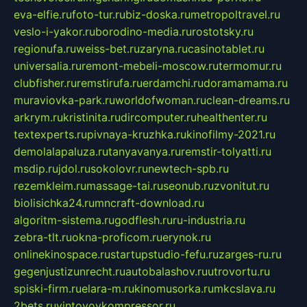
eva-elfie.ru
foto-tur.ru
biz-doska.ru
metropoltravel.ru
veslo-i-yakor.ru
borodino-media.ru
rostotsky.ru
regionufa.ru
weiss-bet.ru
zaryna.ru
casinotablet.ru
universalia.ru
remont-mebeli-moscow.ru
termomur.ru
clubfisher.ru
remstirufa.ru
erdamchi.ru
doramamama.ru
muraviovka-park.ru
worldofwoman.ru
clean-dreams.ru
arkrym.ru
kristinita.ru
dircomputer.ru
healthenter.ru
textexperts.ru
pivnaya-kruzhka.ru
kinofilmy-2021.ru
demolalapaluza.ru
tanyavanya.ru
remstir-tolyatti.ru
msdip.ru
jdol.ru
sokolovr.ru
newtech-spb.ru
rezemkleim.ru
massage-tai.ru
seonub.ru
zvonitut.ru
biolisichka24.ru
mncraft-download.ru
algoritm-sistema.ru
godflesh.ru
ru-industria.ru
zebra-tlt.ru
okna-proficom.ru
erynok.ru
onlinekinospace.ru
startupstudio-fefu.ru
zarges-ru.ru
gegenjustizunrecht.ru
autobalashov.ru
utrovortu.ru
spiski-firm.ru
elara-m.ru
kinomusorka.ru
mkcslava.ru
2bets.ru
vintovoykompressor.ru