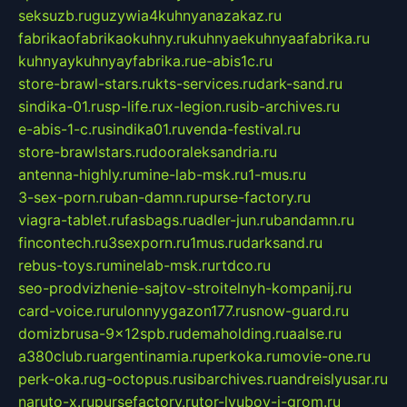
seksuzb.ru
guzywia4kuhnyanazakaz.ru
fabrikaofabrikaokuhny.ru
kuhnyaekuhnyaafabrika.ru
kuhnyaykuhnyayfabrika.ru
e-abis1c.ru
store-brawl-stars.ru
kts-services.ru
dark-sand.ru
sindika-01.ru
sp-life.ru
x-legion.ru
sib-archives.ru
e-abis-1-c.ru
sindika01.ru
venda-festival.ru
store-brawlstars.ru
dooraleksandria.ru
antenna-highly.ru
mine-lab-msk.ru
1-mus.ru
3-sex-porn.ru
ban-damn.ru
purse-factory.ru
viagra-tablet.ru
fasbags.ru
adler-jun.ru
bandamn.ru
fincontech.ru
3sexporn.ru
1mus.ru
darksand.ru
rebus-toys.ru
minelab-msk.ru
rtdco.ru
seo-prodvizhenie-sajtov-stroitelnyh-kompanij.ru
card-voice.ru
rulonnyygazon177.ru
snow-guard.ru
domizbrusa-9x12spb.ru
demaholding.ru
aalse.ru
a380club.ru
argentinamia.ru
perkoka.ru
movie-one.ru
perk-oka.ru
g-octopus.ru
sibarchives.ru
andreislyusar.ru
naruto-x.ru
pursefactory.ru
tor-lyubov-i-grom.ru