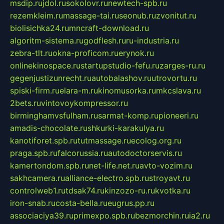
msdip.ru
jdol.ru
sokolovr.ru
newtech-spb.ru
rezemkleim.ru
massage-tai.ru
seonub.ru
zvonitut.ru
biolisichka24.ru
mncraft-download.ru
algoritm-sistema.ru
godflesh.ru
ru-industria.ru
zebra-tlt.ru
okna-proficom.ru
erynok.ru
onlinekinospace.ru
startupstudio-fefu.ru
zarges-ru.ru
gegenjustizunrecht.ru
autobalashov.ru
utrovortu.ru
spiski-firm.ru
elara-m.ru
kinomusorka.ru
mkcslava.ru
2bets.ru
vintovoykompressor.ru
birminghamvsfulham.ru
sarmat-komp.ru
pioneeri.ru
amadis-chocolate.ru
shkurki-karakulya.ru
kanotiforet.spb.ru
tutmassage.ru
ecolog.org.ru
praga.spb.ru
falcorussia.ru
autodoctorservis.ru
kamertondom.spb.ru
net-life.net.ru
avto-vozim.ru
sakhcamera.ru
alliance-electro.spb.ru
stroyavt.ru
controlweb1.ru
tdsak74.ru
kinzozo-ru.ru
kvotka.ru
iron-snab.ru
costa-bella.ru
eugrus.pp.ru
associaciya39.ru
primexpo.spb.ru
bezmorchin.ru
ia2.ru