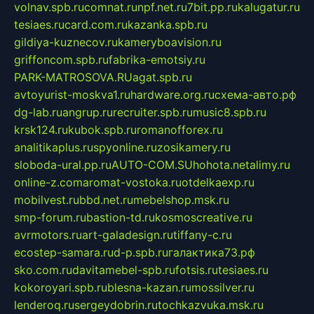
volnav.spb.ru
comnat.ru
npf.net.ru
7bit.pp.ru
kalugatur.ru
tesiaes.ru
card.com.ru
kazanka.spb.ru
gildiya-kuznecov.ru
kameryboavision.ru
griffoncom.spb.ru
fabrika-emotsiy.ru
PARK-MATROSOVA.RU
agat.spb.ru
avtoyurist-moskva1.ru
hardware.org.ru
схема-авто.рф
dg-lab.ru
angrup.ru
recruiter.spb.ru
music8.spb.ru
krsk124.ru
kubok.spb.ru
romanofforex.ru
analitikaplus.ru
spyonline.ru
zosikamery.ru
sloboda-ural.pp.ru
AUTO-COM.SU
hohota.net
alimy.ru
online-z.com
aromat-vostoka.ru
otdelkaexp.ru
mobilvest.ru
bbd.net.ru
mebelshop.msk.ru
smp-forum.ru
bastion-td.ru
kosmoscreative.ru
avrmotors.ru
art-galadesign.ru
tiffany-c.ru
ecostep-samara.ru
d-p.spb.ru
галактика73.рф
sko.com.ru
davitamebel-spb.ru
fotsis.ru
tesiaes.ru
kokoroyari.spb.ru
blesna-kazan.ru
mossilver.ru
lenderoq.ru
sergeydobrin.ru
tochkazvuka.msk.ru