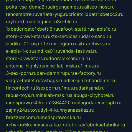
poka-vse-doma2.ru
airgungames.ru
allseo-host.ru
tehosmotre.ru
varieta-yug.ru
cricetc1xbetr1xbetcc2.ru
raytor-d.ru
atillagunn.ru
3d-file.ru
1xbeticricetc1xbetti5.ru
uafoot-statti.ru
e-abis1c.ru
store-brawl-stars.ru
kts-services.ru
dark-sand.ru
sindika-01.ru
sp-life.ru
x-legion.ru
sib-archives.ru
e-abis-1-c.ru
sindika01.ru
venda-festival.ru
store-brawlstars.ru
dooraleksandria.ru
antenna-highly.ru
mine-lab-msk.ru
1-mus.ru
3-sex-porn.ru
ban-damn.ru
purse-factory.ru
viagra-tablet.ru
fasbags.ru
adler-jun.ru
bandamn.ru
fincontech.ru
3sexporn.ru
1mus.ru
darksand.ru
rebus-toys.ru
minelab-msk.ru
alabuga-cityhotel.ru
medsprawo-4-ka.ru
2864420.ru
blagodarenie-spb.ru
zajmy24.ru
tovudyi-4-kuhnyanazakaz.ru
brazzerscom.ru
medsprawo4ka.ru
xehyroo5kuhnyanazakaz.ru
fabrikayfabrikaefabrika.ru
vskrytie-zamkov-moskva-113.ru
biletnadom.ru