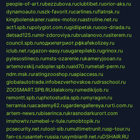
people-of-art.ru
bezzubova.ru
clubtibet.ru
orior-aks.ru
dynamoauto.ru
szk-favorit.ru
carlines.ru
flatnsk.ru
kingbolenskaner.ru
alex-motor.ru
astroline.net.ru
act1.spb.ru
polyglot.com.ru
gidlipetsk.ru
ooo-driada.ru
detsad125.ru
mir-zdoroviya.ru
bruslanovo.ru
siterem.ru
council.spb.ru
лодкипатриот.рф
kafekolizey.ru
iclub.net.ru
gazon-easy.ru
sugarepilekb.ru
grinox.ru
pylesostineco.ru
msts-ozarenie.ru
kameryjooan.ru
artemovskij.ru
dopler.spb.ru
aid70.ru
metall-perm.ru
ndm.msk.ru
ratingzooshop.ru
apiaccess.ru
globalautotrade.info
bezverhovskoe.ru
drsschool.ru
ZOOSMART.SPB.RU
dalakony.ru
medikijob.ru
remontt.spb.ru
photostudia.spb.ru
myragon.ru
terramia.ru
academy62.ru
gardengallereya.ru
rti.com.ru
artem-news.ru
biserinca.ru
krasnodarkurort.com
imshowtv.ru
mebel-v-tule.ru
mobtopik.ru
pcsecurity.net.ru
tool-sib.ru
multimetrunit.ru
sp-tour.ru
fan-cs.ru
santeh-russia.ru
symbian9.net.ru
DSHAIR.RU