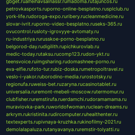
gbget.ru
alfeihavsalnassr.ru
madoma.ru
tajuncos.ru
petrovkasports.ru
porno-online-besplatno.ru
splclub.ru
york-life.ru
doroga-expo.ru
ribery.ru
cleanmedicine.ru
slovar-ivrit.ru
porno-video-besplatno.ru
seks-365.ru
ovucontrol.ru
sloty-igrovyye-avtomaty.ru
ru-industriya.ru
russkoe-porno-besplatno.ru
belgorod-day.ru
digilith.ru
pichkurovlab.ru
medic-today.ru
taksu.ru
comp123.ru
don-ykt.ru
teensvoice.ru
imgsharing.ru
domashnee-porno.ru
eva-elfie.ru
foto-tur.ru
biz-doska.ru
metropoltravel.ru
veslo-i-yakor.ru
borodino-media.ru
rostotsky.ru
regionufa.ru
weiss-bet.ru
zaryna.ru
casinotablet.ru
universalia.ru
remont-mebeli-moscow.ru
termomur.ru
clubfisher.ru
remstirufa.ru
erdamchi.ru
doramamama.ru
muraviovka-park.ru
worldofwoman.ru
clean-dreams.ru
arkrym.ru
kristinita.ru
dircomputer.ru
healthenter.ru
textexperts.ru
pivnaya-kruzhka.ru
kinofilmy-2021.ru
demolalapaluza.ru
tanyavanya.ru
remstir-tolyatti.ru