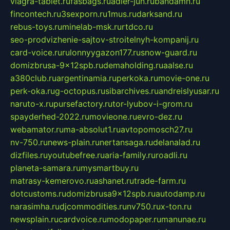
viagra-tablet.ru
fasbags.ru
adler-jun.ru
bandamn.ru
fincontech.ru
3sexporn.ru
1mus.ru
darksand.ru
rebus-toys.ru
minelab-msk.ru
rtdco.ru
seo-prodvizhenie-sajtov-stroitelnyh-kompanij.ru
card-voice.ru
rulonnyygazon177.ru
snow-guard.ru
domizbrusa-9x12spb.ru
demaholding.ru
aalse.ru
a380club.ru
argentinamia.ru
perkoka.ru
movie-one.ru
perk-oka.ru
g-octopus.ru
sibarchives.ru
andreislyusar.ru
naruto-x.ru
pursefactory.ru
tor-lyubov-i-grom.ru
spayderhed-2022.ru
movieone.ru
evro-dez.ru
webamator.ru
ma-absolut1.ru
avtopomosch27.ru
nv-750.ru
news-plain.ru
nertansaga.ru
delanalad.ru
dizfiles.ru
youtubefree.ru
aria-family.ru
roadli.ru
planeta-samara.ru
mysmartbuy.ru
matrasy-kemerovo.ru
ashanet.ru
trade-farm.ru
dotcustoms.ru
domizbrusa9x12spb.ru
autodamp.ru
narasimha.ru
djcommodities.ru
nv750.ru
x-ton.ru
newsplain.ru
cardvoice.ru
modopaper.ru
manunae.ru