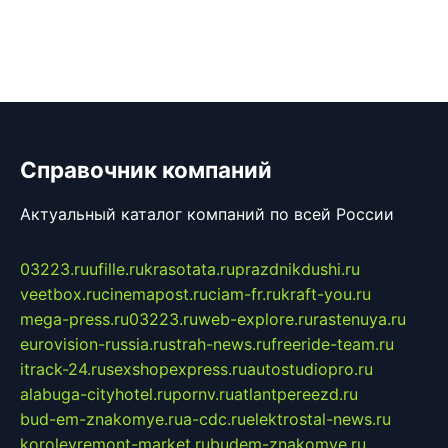
Справочник компаний
Актуальный каталог компаний по всей России
03223.ru
ufille.ru
krasotata.ru
prazdnikdushi.ru
veetbox.ru
cinemapost.ru
ciam-fr.ru
kraft-you.ru
mega-press.ru
03223.ru
web-explore.ru
rastenuya.ru
eurovision-russia.ru
strah-news.ru
freeride-team.ru
itrack-24.ru
sexshopexpress.ru
autostudiopro.ru
alabuga-cityhotel.ru
pornv.ru
atlantpereezd.ru
bud-em-znakomye.ru
a-cdc.ru
elektrostal-news.ru
korolevremont-market.ru
budem-znakomye.ru