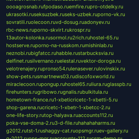
oooagrosnab.ru
fpodaso.ru
emfire.ru
pro-otdelky.ru
ukrasotki.ru
seksuzbek.ru
seks-uzbek.ru
porno-vk.ru
sovratili.ru
olecoon.ru
vd-dosug.ru
adonyev.ru
rbc-news.ru
porno-skvirt.ru
krospr.ru
13autor-kolonka.ru
sormol.ru
2rich.ru
hostel-65.ru
hostserve.ru
porno-na-russkom.ru
mishinlab.ru
neznobi.ru
bigfatcc.ru
habble.ru
starbucksvia.ru
delfinet.ru
silvernano.ru
elestal.ru
vektor-doroga.ru
velotrenajery.ru
pronso54.ru
lenasever.ru
lovinskix.ru
show-pets.ru
smartnews03.ru
discofoxworld.ru
miraclecoon.ru
pongup.ru
hostel65.ru
liura.ru
glasspb.ru
firehunters.ru
gribowo.ru
gnalis.ru
bulkitula.ru
hometown-france.ru
1-xbeticricetc-1-xbetti-5.ru
shop-garena.ru
cricetc-1-xbetr-1-xbetcc-2.ru
one-life-story.ru
top-halyava.ru
accounts112.ru
poka-vse-doma-2.ru
3-d-file.ru
hahahaharms.ru
g2012.ru
tst-1.ru
shaggy-cat.ru
opsmgr.ru
ev-gallery.ru
g-2012.ru
ops-mgr.ru
accounts-112.ru
csm-demo.ru