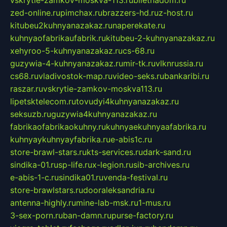
zed-online.ru
pimchax.ru
brazzers-hd.ru
z-host.ru
kitubeu2kuhnyanazakaz.ru
naperekate.ru
kuhnyaofabrikaufabrik.ru
kitubeu-2-kuhnyanazakaz.ru
xehyroo-5-kuhnyanazakaz.ru
cs-68.ru
guzywia-4-kuhnyanazakaz.ru
mir-tk.ru
vlknrussia.ru
cs68.ru
vladivostok-map.ru
video-seks.ru
bankaribi.ru
raszar.ru
vskrytie-zamkov-moskva113.ru
lipetsktelecom.ru
tovudyi4kuhnyanazakaz.ru
seksuzb.ru
guzywia4kuhnyanazakaz.ru
fabrikaofabrikaokuhny.ru
kuhnyaekuhnyaafabrika.ru
kuhnyaykuhnyayfabrika.ru
e-abis1c.ru
store-brawl-stars.ru
kts-services.ru
dark-sand.ru
sindika-01.ru
sp-life.ru
x-legion.ru
sib-archives.ru
e-abis-1-c.ru
sindika01.ru
venda-festival.ru
store-brawlstars.ru
dooraleksandria.ru
antenna-highly.ru
mine-lab-msk.ru
1-mus.ru
3-sex-porn.ru
ban-damn.ru
purse-factory.ru