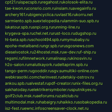
cpt21.ru
ispecspb.ru
regahost.ru
kolosok-elita.ru
tae-kwon.ru
consrio.com.ru
insiam.ru
avegainfo.ru
archery161.ru
bigencyclica.ru
vlast16.ru
korru.net
sarmiento.spb.su
extelopedia.ru
lammin-suo.spb.ru
iskatour.spb.ru
snpi.org.ru
running-line.ru
krygeva-spa.ru
chel.net.ru
rust-loco.ru
dugshop.ru
hl-beta.spb.ru
school494.spb.ru
mymubaby.ru
epoha-metalband.ru
ngr.spb.ru
rusgosnews.com
dieselvostok.ru
24hostel.msk.ru
w-dev.ru
f-ship.ru
regsmi.ru
filmnetwork.ru
malinasp.ru
kinosvin.ru
h2o-salon.ru
malutkayork.ru
deltaprim.spb.ru
tango-perm.ru
gooddir.ru
sgv.su
multiki-online.com
webkrasotki.com
cherinvest.ru
detskiy-ostrov.ru
ankou.spb.ru
alvesta1.ru
pdf-creator.ru
nix-files.org.ru
sakhatoday.ru
elektrikersymboler.ru
sputnikyes.ru
golf2club.msk.ru
aeforums.ru
zallclub.ru
multimodal.msk.ru
habaigry.ru
haikko.ru
sobakopedia.ru
isz-fest.ru
ewnc.info
screensaver-clock.net.ru