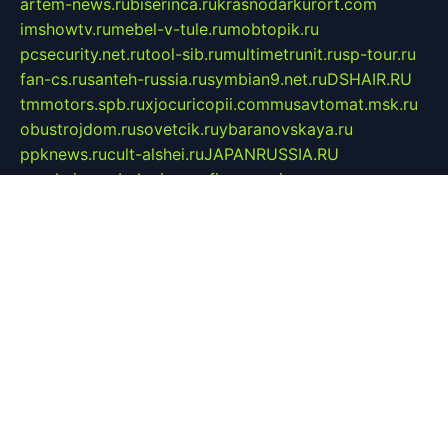
artem-news.ru
biserinca.ru
krasnodarkurort.com
imshowtv.ru
mebel-v-tule.ru
mobtopik.ru
pcsecurity.net.ru
tool-sib.ru
multimetrunit.ru
sp-tour.ru
fan-cs.ru
santeh-russia.ru
symbian9.net.ru
DSHAIR.RU
tmmotors.spb.ru
xjocuricopii.com
musavtomat.msk.ru
obustrojdom.ru
sovetcik.ru
ybaranovskaya.ru
ppknews.ru
cult-alshei.ru
JAPANRUSSIA.RU
proekciyamebel.ru
imper-finans.ru
rim.org.ru
glamourai.ru
brassminus.ru
zabor-pro.ru
ftn.pp.ru
dorogoe58.ru
laimengpacker.ru
kuzova-zapchasti.ru
sageerp.ru
taxodrom.ru
dsrazvitie.ru
hardcity.net.ru
ratinghomegames.ru
topservice25.ru
gubernyan.ru
gtglasslined.ru
ii4.ru
tssport.spb.ru
andorra24.com
blackwallstreet.ru
oboimos.ru
optim-doors.com.ru
ikuch.ru
nycr.org.ru
npa21.ru
vremya-ch.spb.ru
desert000.ru
ivtorgi.ru
ifiori.ru
catalog-statei.ru
dcv.org.ru
spetsmaster174.ru
ipkameryhiseeu.ru
dum26.ru
ruspol.spb.ru
fr-opendp.ru
kam-solnyshko.ru