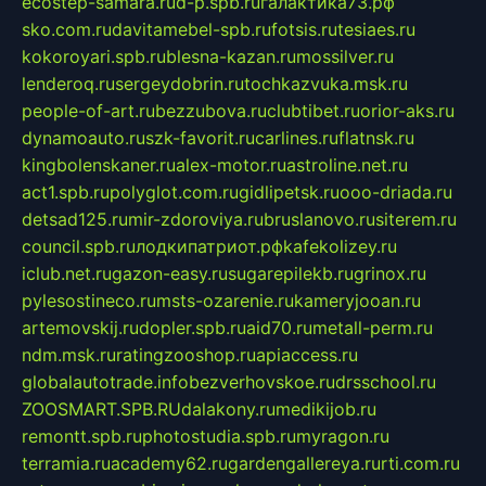
ecostep-samara.ru
d-p.spb.ru
галактика73.рф
sko.com.ru
davitamebel-spb.ru
fotsis.ru
tesiaes.ru
kokoroyari.spb.ru
blesna-kazan.ru
mossilver.ru
lenderoq.ru
sergeydobrin.ru
tochkazvuka.msk.ru
people-of-art.ru
bezzubova.ru
clubtibet.ru
orior-aks.ru
dynamoauto.ru
szk-favorit.ru
carlines.ru
flatnsk.ru
kingbolenskaner.ru
alex-motor.ru
astroline.net.ru
act1.spb.ru
polyglot.com.ru
gidlipetsk.ru
ooo-driada.ru
detsad125.ru
mir-zdoroviya.ru
bruslanovo.ru
siterem.ru
council.spb.ru
лодкипатриот.рф
kafekolizey.ru
iclub.net.ru
gazon-easy.ru
sugarepilekb.ru
grinox.ru
pylesostineco.ru
msts-ozarenie.ru
kameryjooan.ru
artemovskij.ru
dopler.spb.ru
aid70.ru
metall-perm.ru
ndm.msk.ru
ratingzooshop.ru
apiaccess.ru
globalautotrade.info
bezverhovskoe.ru
drsschool.ru
ZOOSMART.SPB.RU
dalakony.ru
medikijob.ru
remontt.spb.ru
photostudia.spb.ru
myragon.ru
terramia.ru
academy62.ru
gardengallereya.ru
rti.com.ru