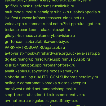
sakhatoday.ru
elektrikersymboler.ru
sputnikyes.ru
golf2club.msk.ru
aeforums.ru
zallclub.ru
multimodal.msk.ru
habaigry.ru
haikko.ru
sobakopedia.ru
isz-fest.ru
ewnc.info
screensaver-clock.net.ru
volnav.spb.ru
comnat.ru
npf.net.ru
7bit.pp.ru
kalugatur.ru
tesiaes.ru
card.com.ru
kazanka.spb.ru
gildiya-kuznecov.ru
kameryboavision.ru
griffoncom.spb.ru
fabrika-emotsiy.ru
PARK-MATROSOVA.RU
agat.spb.ru
avtoyurist-moskva1.ru
hardware.org.ru
схема-авто.рф
dg-lab.ru
angrup.ru
recruiter.spb.ru
music8.spb.ru
krsk124.ru
kubok.spb.ru
romanofforex.ru
analitikaplus.ru
spyonline.ru
zosikamery.ru
sloboda-ural.pp.ru
AUTO-COM.SU
hohota.net
alimy.ru
online-z.com
aromat-vostoka.ru
otdelkaexp.ru
mobilvest.ru
bbd.net.ru
mebelshop.msk.ru
smp-forum.ru
bastion-td.ru
kosmoscreative.ru
avrmotors.ru
art-galadesign.ru
tiffany-c.ru