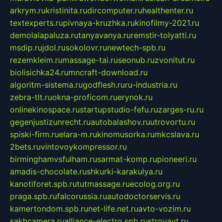
arkrym.ru
kristinita.ru
dircomputer.ru
healthenter.ru
textexperts.ru
pivnaya-kruzhka.ru
kinofilmy-2021.ru
demolalapaluza.ru
tanyavanya.ru
remstir-tolyatti.ru
msdip.ru
jdol.ru
sokolovr.ru
newtech-spb.ru
rezemkleim.ru
massage-tai.ru
seonub.ru
zvonitut.ru
biolisichka24.ru
mncraft-download.ru
algoritm-sistema.ru
godflesh.ru
ru-industria.ru
zebra-tlt.ru
okna-proficom.ru
erynok.ru
onlinekinospace.ru
startupstudio-fefu.ru
zarges-ru.ru
gegenjustizunrecht.ru
autobalashov.ru
utrovortu.ru
spiski-firm.ru
elara-m.ru
kinomusorka.ru
mkcslava.ru
2bets.ru
vintovoykompressor.ru
birminghamvsfulham.ru
sarmat-komp.ru
pioneeri.ru
amadis-chocolate.ru
shkurki-karakulya.ru
kanotiforet.spb.ru
tutmassage.ru
ecolog.org.ru
praga.spb.ru
falcorussia.ru
autodoctorservis.ru
kamertondom.spb.ru
net-life.net.ru
avto-vozim.ru
sakhcamera.ru
alliance-electro.spb.ru
stroyavt.ru