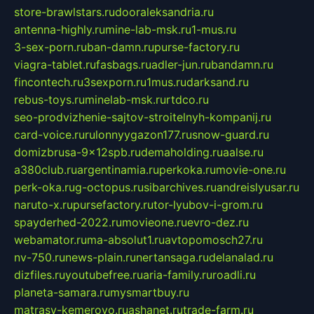
store-brawlstars.ru
dooraleksandria.ru
antenna-highly.ru
mine-lab-msk.ru
1-mus.ru
3-sex-porn.ru
ban-damn.ru
purse-factory.ru
viagra-tablet.ru
fasbags.ru
adler-jun.ru
bandamn.ru
fincontech.ru
3sexporn.ru
1mus.ru
darksand.ru
rebus-toys.ru
minelab-msk.ru
rtdco.ru
seo-prodvizhenie-sajtov-stroitelnyh-kompanij.ru
card-voice.ru
rulonnyygazon177.ru
snow-guard.ru
domizbrusa-9x12spb.ru
demaholding.ru
aalse.ru
a380club.ru
argentinamia.ru
perkoka.ru
movie-one.ru
perk-oka.ru
g-octopus.ru
sibarchives.ru
andreislyusar.ru
naruto-x.ru
pursefactory.ru
tor-lyubov-i-grom.ru
spayderhed-2022.ru
movieone.ru
evro-dez.ru
webamator.ru
ma-absolut1.ru
avtopomosch27.ru
nv-750.ru
news-plain.ru
nertansaga.ru
delanalad.ru
dizfiles.ru
youtubefree.ru
aria-family.ru
roadli.ru
planeta-samara.ru
mysmartbuy.ru
matrasy-kemerovo.ru
ashanet.ru
trade-farm.ru