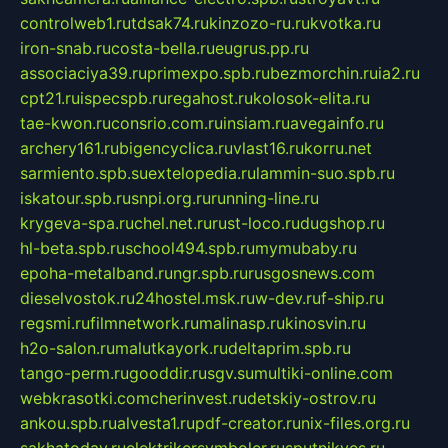
controlweb1.ru
tdsak74.ru
kinzozo-ru.ru
kvotka.ru
iron-snab.ru
costa-bella.ru
eugrus.pp.ru
associaciya39.ru
primexpo.spb.ru
bezmorchin.ru
ia2.ru
cpt21.ru
ispecspb.ru
regahost.ru
kolosok-elita.ru
tae-kwon.ru
consrio.com.ru
insiam.ru
avegainfo.ru
archery161.ru
bigencyclica.ru
vlast16.ru
korru.net
sarmiento.spb.su
extelopedia.ru
lammin-suo.spb.ru
iskatour.spb.ru
snpi.org.ru
running-line.ru
krygeva-spa.ru
chel.net.ru
rust-loco.ru
dugshop.ru
hl-beta.spb.ru
school494.spb.ru
mymubaby.ru
epoha-metalband.ru
ngr.spb.ru
rusgosnews.com
dieselvostok.ru
24hostel.msk.ru
w-dev.ru
f-ship.ru
regsmi.ru
filmnetwork.ru
malinasp.ru
kinosvin.ru
h2o-salon.ru
malutkayork.ru
deltaprim.spb.ru
tango-perm.ru
gooddir.ru
sgv.su
multiki-online.com
webkrasotki.com
cherinvest.ru
detskiy-ostrov.ru
ankou.spb.ru
alvesta1.ru
pdf-creator.ru
nix-files.org.ru