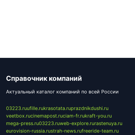
Справочник компаний
Актуальный каталог компаний по всей России
03223.ru
ufille.ru
krasotata.ru
prazdnikdushi.ru
veetbox.ru
cinemapost.ru
ciam-fr.ru
kraft-you.ru
mega-press.ru
03223.ru
web-explore.ru
rastenuya.ru
eurovision-russia.ru
strah-news.ru
freeride-team.ru