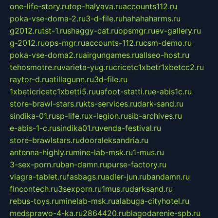
one-life-story.ru
top-halyava.ru
accounts112.ru
poka-vse-doma-2.ru
3-d-file.ru
hahahaharms.ru
g2012.ru
tst-1.ru
shaggy-cat.ru
opsmgr.ru
ev-gallery.ru
g-2012.ru
ops-mgr.ru
accounts-112.ru
csm-demo.ru
poka-vse-doma2.ru
airgungames.ru
allseo-host.ru
tehosmotre.ru
varieta-yug.ru
cricetc1xbetr1xbetcc2.ru
raytor-d.ru
atillagunn.ru
3d-file.ru
1xbeticricetc1xbetti5.ru
uafoot-statti.ru
e-abis1c.ru
store-brawl-stars.ru
kts-services.ru
dark-sand.ru
sindika-01.ru
sp-life.ru
x-legion.ru
sib-archives.ru
e-abis-1-c.ru
sindika01.ru
venda-festival.ru
store-brawlstars.ru
dooraleksandria.ru
antenna-highly.ru
mine-lab-msk.ru
1-mus.ru
3-sex-porn.ru
ban-damn.ru
purse-factory.ru
viagra-tablet.ru
fasbags.ru
adler-jun.ru
bandamn.ru
fincontech.ru
3sexporn.ru
1mus.ru
darksand.ru
rebus-toys.ru
minelab-msk.ru
alabuga-cityhotel.ru
medsprawo-4-ka.ru
2864420.ru
blagodarenie-spb.ru