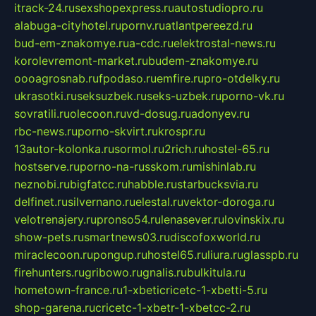
itrack-24.ru
sexshopexpress.ru
autostudiopro.ru
alabuga-cityhotel.ru
pornv.ru
atlantpereezd.ru
bud-em-znakomye.ru
a-cdc.ru
elektrostal-news.ru
korolevremont-market.ru
budem-znakomye.ru
oooagrosnab.ru
fpodaso.ru
emfire.ru
pro-otdelky.ru
ukrasotki.ru
seksuzbek.ru
seks-uzbek.ru
porno-vk.ru
sovratili.ru
olecoon.ru
vd-dosug.ru
adonyev.ru
rbc-news.ru
porno-skvirt.ru
krospr.ru
13autor-kolonka.ru
sormol.ru
2rich.ru
hostel-65.ru
hostserve.ru
porno-na-russkom.ru
mishinlab.ru
neznobi.ru
bigfatcc.ru
habble.ru
starbucksvia.ru
delfinet.ru
silvernano.ru
elestal.ru
vektor-doroga.ru
velotrenajery.ru
pronso54.ru
lenasever.ru
lovinskix.ru
show-pets.ru
smartnews03.ru
discofoxworld.ru
miraclecoon.ru
pongup.ru
hostel65.ru
liura.ru
glasspb.ru
firehunters.ru
gribowo.ru
gnalis.ru
bulkitula.ru
hometown-france.ru
1-xbeticricetc-1-xbetti-5.ru
shop-garena.ru
cricetc-1-xbetr-1-xbetcc-2.ru