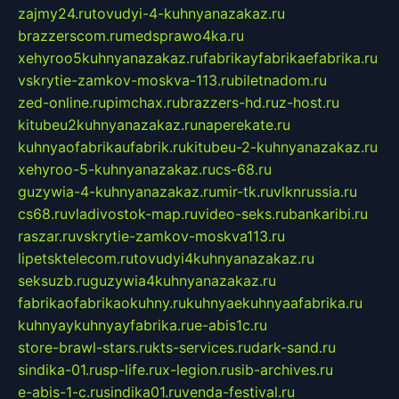
zajmy24.ru
tovudyi-4-kuhnyanazakaz.ru
brazzerscom.ru
medsprawo4ka.ru
xehyroo5kuhnyanazakaz.ru
fabrikayfabrikaefabrika.ru
vskrytie-zamkov-moskva-113.ru
biletnadom.ru
zed-online.ru
pimchax.ru
brazzers-hd.ru
z-host.ru
kitubeu2kuhnyanazakaz.ru
naperekate.ru
kuhnyaofabrikaufabrik.ru
kitubeu-2-kuhnyanazakaz.ru
xehyroo-5-kuhnyanazakaz.ru
cs-68.ru
guzywia-4-kuhnyanazakaz.ru
mir-tk.ru
vlknrussia.ru
cs68.ru
vladivostok-map.ru
video-seks.ru
bankaribi.ru
raszar.ru
vskrytie-zamkov-moskva113.ru
lipetsktelecom.ru
tovudyi4kuhnyanazakaz.ru
seksuzb.ru
guzywia4kuhnyanazakaz.ru
fabrikaofabrikaokuhny.ru
kuhnyaekuhnyaafabrika.ru
kuhnyaykuhnyayfabrika.ru
e-abis1c.ru
store-brawl-stars.ru
kts-services.ru
dark-sand.ru
sindika-01.ru
sp-life.ru
x-legion.ru
sib-archives.ru
e-abis-1-c.ru
sindika01.ru
venda-festival.ru