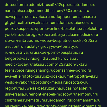
dotcustoms.ru
domizbrusa9x12spb.ru
autodamp.ru
narasimha.ru
djcommodities.ru
nv750.ru
x-ton.ru
newsplain.ru
cardvoice.ru
modopaper.ru
manunae.ru
gbget.ru
alfeihavsalnassr.ru
madoma.ru
tajuncos.ru
petrovkasports.ru
porno-online-besplatno.ru
splclub.ru
york-life.ru
doroga-expo.ru
ribery.ru
cleanmedicine.ru
slovar-ivrit.ru
porno-video-besplatno.ru
seks-365.ru
ovucontrol.ru
sloty-igrovyye-avtomaty.ru
ru-industriya.ru
russkoe-porno-besplatno.ru
belgorod-day.ru
digilith.ru
pichkurovlab.ru
medic-today.ru
taksu.ru
comp123.ru
don-ykt.ru
teensvoice.ru
imgsharing.ru
domashnee-porno.ru
eva-elfie.ru
foto-tur.ru
biz-doska.ru
metropoltravel.ru
veslo-i-yakor.ru
borodino-media.ru
rostotsky.ru
regionufa.ru
weiss-bet.ru
zaryna.ru
casinotablet.ru
universalia.ru
remont-mebeli-moscow.ru
termomur.ru
clubfisher.ru
remstirufa.ru
erdamchi.ru
doramamama.ru
muraviovka-park.ru
worldofwoman.ru
clean-dreams.ru