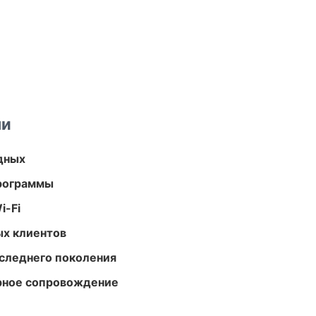
ми
одных
программы
i-Fi
ых клиентов
следнего поколения
урное сопровождение