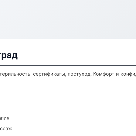
град
стерильность, сертификаты, постуход. Комфорт и конф
апия
ассаж