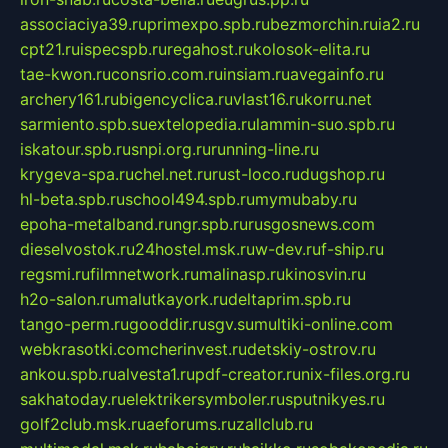
associaciya39.ru
primexpo.spb.ru
bezmorchin.ru
ia2.ru
cpt21.ru
ispecspb.ru
regahost.ru
kolosok-elita.ru
tae-kwon.ru
consrio.com.ru
insiam.ru
avegainfo.ru
archery161.ru
bigencyclica.ru
vlast16.ru
korru.net
sarmiento.spb.su
extelopedia.ru
lammin-suo.spb.ru
iskatour.spb.ru
snpi.org.ru
running-line.ru
krygeva-spa.ru
chel.net.ru
rust-loco.ru
dugshop.ru
hl-beta.spb.ru
school494.spb.ru
mymubaby.ru
epoha-metalband.ru
ngr.spb.ru
rusgosnews.com
dieselvostok.ru
24hostel.msk.ru
w-dev.ru
f-ship.ru
regsmi.ru
filmnetwork.ru
malinasp.ru
kinosvin.ru
h2o-salon.ru
malutkayork.ru
deltaprim.spb.ru
tango-perm.ru
gooddir.ru
sgv.su
multiki-online.com
webkrasotki.com
cherinvest.ru
detskiy-ostrov.ru
ankou.spb.ru
alvesta1.ru
pdf-creator.ru
nix-files.org.ru
sakhatoday.ru
elektrikersymboler.ru
sputnikyes.ru
golf2club.msk.ru
aeforums.ru
zallclub.ru