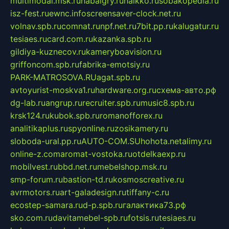
multimodal.msk.ru
habaigry.ru
haikko.ru
sobakopedia.ru
isz-fest.ru
ewnc.info
screensaver-clock.net.ru
volnav.spb.ru
comnat.ru
npf.net.ru
7bit.pp.ru
kalugatur.ru
tesiaes.ru
card.com.ru
kazanka.spb.ru
gildiya-kuznecov.ru
kameryboavision.ru
griffoncom.spb.ru
fabrika-emotsiy.ru
PARK-MATROSOVA.RU
agat.spb.ru
avtoyurist-moskva1.ru
hardware.org.ru
схема-авто.рф
dg-lab.ru
angrup.ru
recruiter.spb.ru
music8.spb.ru
krsk124.ru
kubok.spb.ru
romanofforex.ru
analitikaplus.ru
spyonline.ru
zosikamery.ru
sloboda-ural.pp.ru
AUTO-COM.SU
hohota.net
alimy.ru
online-z.com
aromat-vostoka.ru
otdelkaexp.ru
mobilvest.ru
bbd.net.ru
mebelshop.msk.ru
smp-forum.ru
bastion-td.ru
kosmoscreative.ru
avrmotors.ru
art-galadesign.ru
tiffany-c.ru
ecostep-samara.ru
d-p.spb.ru
галактика73.рф
sko.com.ru
davitamebel-spb.ru
fotsis.ru
tesiaes.ru