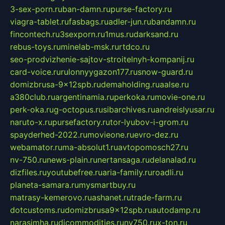
3-sex-porn.ru
ban-damn.ru
purse-factory.ru
viagra-tablet.ru
fasbags.ru
adler-jun.ru
bandamn.ru
fincontech.ru
3sexporn.ru
1mus.ru
darksand.ru
rebus-toys.ru
minelab-msk.ru
rtdco.ru
seo-prodvizhenie-sajtov-stroitelnyh-kompanij.ru
card-voice.ru
rulonnyygazon177.ru
snow-guard.ru
domizbrusa-9x12spb.ru
demaholding.ru
aalse.ru
a380club.ru
argentinamia.ru
perkoka.ru
movie-one.ru
perk-oka.ru
g-octopus.ru
sibarchives.ru
andreislyusar.ru
naruto-x.ru
pursefactory.ru
tor-lyubov-i-grom.ru
spayderhed-2022.ru
movieone.ru
evro-dez.ru
webamator.ru
ma-absolut1.ru
avtopomosch27.ru
nv-750.ru
news-plain.ru
nertansaga.ru
delanalad.ru
dizfiles.ru
youtubefree.ru
aria-family.ru
roadli.ru
planeta-samara.ru
mysmartbuy.ru
matrasy-kemerovo.ru
ashanet.ru
trade-farm.ru
dotcustoms.ru
domizbrusa9x12spb.ru
autodamp.ru
narasimha.ru
djcommodities.ru
nv750.ru
x-ton.ru