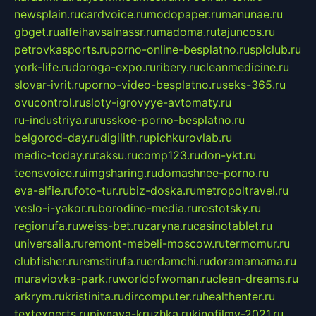
newsplain.ru
cardvoice.ru
modopaper.ru
manunae.ru
gbget.ru
alfeihavsalnassr.ru
madoma.ru
tajuncos.ru
petrovkasports.ru
porno-online-besplatno.ru
splclub.ru
york-life.ru
doroga-expo.ru
ribery.ru
cleanmedicine.ru
slovar-ivrit.ru
porno-video-besplatno.ru
seks-365.ru
ovucontrol.ru
sloty-igrovyye-avtomaty.ru
ru-industriya.ru
russkoe-porno-besplatno.ru
belgorod-day.ru
digilith.ru
pichkurovlab.ru
medic-today.ru
taksu.ru
comp123.ru
don-ykt.ru
teensvoice.ru
imgsharing.ru
domashnee-porno.ru
eva-elfie.ru
foto-tur.ru
biz-doska.ru
metropoltravel.ru
veslo-i-yakor.ru
borodino-media.ru
rostotsky.ru
regionufa.ru
weiss-bet.ru
zaryna.ru
casinotablet.ru
universalia.ru
remont-mebeli-moscow.ru
termomur.ru
clubfisher.ru
remstirufa.ru
erdamchi.ru
doramamama.ru
muraviovka-park.ru
worldofwoman.ru
clean-dreams.ru
arkrym.ru
kristinita.ru
dircomputer.ru
healthenter.ru
textexperts.ru
pivnaya-kruzhka.ru
kinofilmy-2021.ru