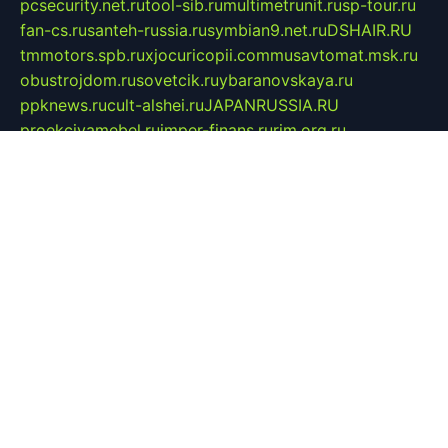
pcsecurity.net.ru
tool-sib.ru
multimetrunit.ru
sp-tour.ru
fan-cs.ru
santeh-russia.ru
symbian9.net.ru
DSHAIR.RU
tmmotors.spb.ru
xjocuricopii.com
musavtomat.msk.ru
obustrojdom.ru
sovetcik.ru
ybaranovskaya.ru
ppknews.ru
cult-alshei.ru
JAPANRUSSIA.RU
proekciyamebel.ru
imper-finans.ru
rim.org.ru
glamourai.ru
brassminus.ru
zabor-pro.ru
ftn.pp.ru
dorogoe58.ru
laimengpacker.ru
kuzova-zapchasti.ru
sageerp.ru
taxodrom.ru
dsrazvitie.ru
hardcity.net.ru
ratinghomegames.ru
topservice25.ru
gubernyan.ru
gtglasslined.ru
ii4.ru
tssport.spb.ru
andorra24.com
blackwallstreet.ru
oboimos.ru
optim-doors.com.ru
ikuch.ru
nycr.org.ru
npa21.ru
vremya-ch.spb.ru
desert000.ru
ivtorgi.ru
ifiori.ru
catalog-statei.ru
dcv.org.ru
spetsmaster174.ru
ipkameryhiseeu.ru
dum26.ru
ruspol.spb.ru
fr-opendp.ru
kam-solnyshko.ru
cheyenne-arapaho.ru
sevzapmetal.spb.ru
ted-lapidus.spb.ru
parasite-eliminator.ru