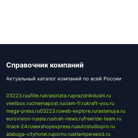
Справочник компаний
Актуальный каталог компаний по всей России
03223.ru
ufille.ru
krasotata.ru
prazdnikdushi.ru
veetbox.ru
cinemapost.ru
ciam-fr.ru
kraft-you.ru
mega-press.ru
03223.ru
web-explore.ru
rastenuya.ru
eurovision-russia.ru
strah-news.ru
freeride-team.ru
itrack-24.ru
sexshopexpress.ru
autostudiopro.ru
alabuga-cityhotel.ru
pornv.ru
atlantpereezd.ru