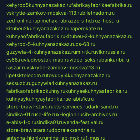
xehyroo5kuhnyanazakaz.ru
fabrikayfabrikaefabrika.ru
vskrytie-zamkov-moskva-113.ru
biletnadom.ru
zed-online.ru
pimchax.ru
brazzers-hd.ru
z-host.ru
kitubeu2kuhnyanazakaz.ru
naperekate.ru
kuhnyaofabrikaufabrik.ru
kitubeu-2-kuhnyanazakaz.ru
xehyroo-5-kuhnyanazakaz.ru
cs-68.ru
guzywia-4-kuhnyanazakaz.ru
mir-tk.ru
vlknrussia.ru
cs68.ru
vladivostok-map.ru
video-seks.ru
bankaribi.ru
raszar.ru
vskrytie-zamkov-moskva113.ru
lipetsktelecom.ru
tovudyi4kuhnyanazakaz.ru
seksuzb.ru
guzywia4kuhnyanazakaz.ru
fabrikaofabrikaokuhny.ru
kuhnyaekuhnyaafabrika.ru
kuhnyaykuhnyayfabrika.ru
e-abis1c.ru
store-brawl-stars.ru
kts-services.ru
dark-sand.ru
sindika-01.ru
sp-life.ru
x-legion.ru
sib-archives.ru
e-abis-1-c.ru
sindika01.ru
venda-festival.ru
store-brawlstars.ru
dooraleksandria.ru
antenna-highly.ru
mine-lab-msk.ru
1-mus.ru