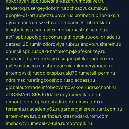
kokoroyari.spb.ru
blesna-kazan.ru
mossilver.ru
lenderoq.ru
sergeydobrin.ru
tochkazvuka.msk.ru
people-of-art.ru
bezzubova.ru
clubtibet.ru
orior-aks.ru
dynamoauto.ru
szk-favorit.ru
carlines.ru
flatnsk.ru
kingbolenskaner.ru
alex-motor.ru
astroline.net.ru
act1.spb.ru
polyglot.com.ru
gidlipetsk.ru
ooo-driada.ru
detsad125.ru
mir-zdoroviya.ru
bruslanovo.ru
siterem.ru
council.spb.ru
лодкипатриот.рф
kafekolizey.ru
iclub.net.ru
gazon-easy.ru
sugarepilekb.ru
grinox.ru
pylesostineco.ru
msts-ozarenie.ru
kameryjooan.ru
artemovskij.ru
dopler.spb.ru
aid70.ru
metall-perm.ru
ndm.msk.ru
ratingzooshop.ru
apiaccess.ru
globalautotrade.info
bezverhovskoe.ru
drsschool.ru
ZOOSMART.SPB.RU
dalakony.ru
medikijob.ru
remontt.spb.ru
photostudia.spb.ru
myragon.ru
terramia.ru
academy62.ru
gardengallereya.ru
rti.com.ru
artem-news.ru
biserinca.ru
krasnodarkurort.com
imshowtv.ru
mebel-v-tule.ru
mobtopik.ru