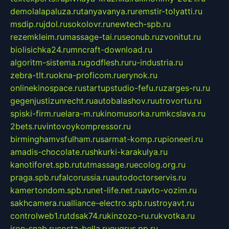
demolalapaluza.ru
tanyavanya.ru
remstir-tolyatti.ru
msdip.ru
jdol.ru
sokolovr.ru
newtech-spb.ru
rezemkleim.ru
massage-tai.ru
seonub.ru
zvonitut.ru
biolisichka24.ru
mncraft-download.ru
algoritm-sistema.ru
godflesh.ru
ru-industria.ru
zebra-tlt.ru
okna-proficom.ru
erynok.ru
onlinekinospace.ru
startupstudio-fefu.ru
zarges-ru.ru
gegenjustizunrecht.ru
autobalashov.ru
utrovortu.ru
spiski-firm.ru
elara-m.ru
kinomusorka.ru
mkcslava.ru
2bets.ru
vintovoykompressor.ru
birminghamvsfulham.ru
sarmat-komp.ru
pioneeri.ru
amadis-chocolate.ru
shkurki-karakulya.ru
kanotiforet.spb.ru
tutmassage.ru
ecolog.org.ru
praga.spb.ru
falcorussia.ru
autodoctorservis.ru
kamertondom.spb.ru
net-life.net.ru
avto-vozim.ru
sakhcamera.ru
alliance-electro.spb.ru
stroyavt.ru
controlweb1.ru
tdsak74.ru
kinzozo-ru.ru
kvotka.ru
iron-snab.ru
costa-bella.ru
eugrus.pp.ru