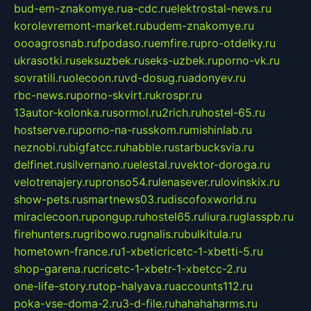
bud-em-znakomye.ru
a-cdc.ru
elektrostal-news.ru
korolevremont-market.ru
budem-znakomye.ru
oooagrosnab.ru
fpodaso.ru
emfire.ru
pro-otdelky.ru
ukrasotki.ru
seksuzbek.ru
seks-uzbek.ru
porno-vk.ru
sovratili.ru
olecoon.ru
vd-dosug.ru
adonyev.ru
rbc-news.ru
porno-skvirt.ru
krospr.ru
13autor-kolonka.ru
sormol.ru
2rich.ru
hostel-65.ru
hostserve.ru
porno-na-russkom.ru
mishinlab.ru
neznobi.ru
bigfatcc.ru
habble.ru
starbucksvia.ru
delfinet.ru
silvernano.ru
elestal.ru
vektor-doroga.ru
velotrenajery.ru
pronso54.ru
lenasever.ru
lovinskix.ru
show-pets.ru
smartnews03.ru
discofoxworld.ru
miraclecoon.ru
pongup.ru
hostel65.ru
liura.ru
glasspb.ru
firehunters.ru
gribowo.ru
gnalis.ru
bulkitula.ru
hometown-france.ru
1-xbeticricetc-1-xbetti-5.ru
shop-garena.ru
cricetc-1-xbetr-1-xbetcc-2.ru
one-life-story.ru
top-halyava.ru
accounts112.ru
poka-vse-doma-2.ru
3-d-file.ru
hahahaharms.ru