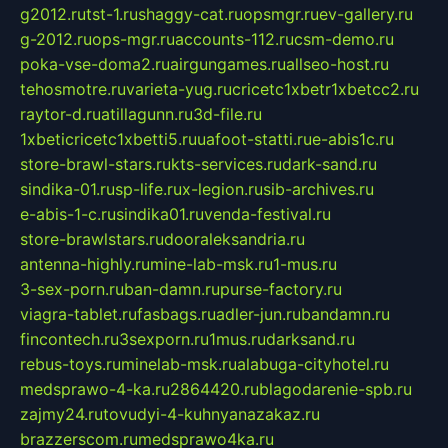
g2012.ru
tst-1.ru
shaggy-cat.ru
opsmgr.ru
ev-gallery.ru
g-2012.ru
ops-mgr.ru
accounts-112.ru
csm-demo.ru
poka-vse-doma2.ru
airgungames.ru
allseo-host.ru
tehosmotre.ru
varieta-yug.ru
cricetc1xbetr1xbetcc2.ru
raytor-d.ru
atillagunn.ru
3d-file.ru
1xbeticricetc1xbetti5.ru
uafoot-statti.ru
e-abis1c.ru
store-brawl-stars.ru
kts-services.ru
dark-sand.ru
sindika-01.ru
sp-life.ru
x-legion.ru
sib-archives.ru
e-abis-1-c.ru
sindika01.ru
venda-festival.ru
store-brawlstars.ru
dooraleksandria.ru
antenna-highly.ru
mine-lab-msk.ru
1-mus.ru
3-sex-porn.ru
ban-damn.ru
purse-factory.ru
viagra-tablet.ru
fasbags.ru
adler-jun.ru
bandamn.ru
fincontech.ru
3sexporn.ru
1mus.ru
darksand.ru
rebus-toys.ru
minelab-msk.ru
alabuga-cityhotel.ru
medsprawo-4-ka.ru
2864420.ru
blagodarenie-spb.ru
zajmy24.ru
tovudyi-4-kuhnyanazakaz.ru
brazzerscom.ru
medsprawo4ka.ru