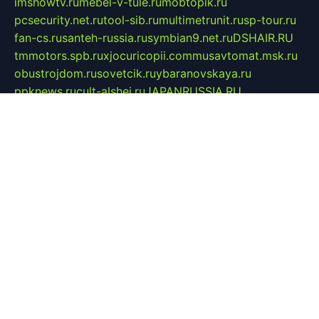
imshowtv.ru
mebel-v-tule.ru
mobtopik.ru
pcsecurity.net.ru
tool-sib.ru
multimetrunit.ru
sp-tour.ru
fan-cs.ru
santeh-russia.ru
symbian9.net.ru
DSHAIR.RU
tmmotors.spb.ru
xjocuricopii.com
musavtomat.msk.ru
obustrojdom.ru
sovetcik.ru
ybaranovskaya.ru
ppknews.ru
cult-alshei.ru
JAPANRUSSIA.RU
proekciyamebel.ru
imper-finans.ru
rim.org.ru
glamourai.ru
brassminus.ru
zabor-pro.ru
ftn.pp.ru
dorogoe58.ru
laimengpacker.ru
kuzova-zapchasti.ru
sageerp.ru
taxodrom.ru
dsrazvitie.ru
hardcity.net.ru
ratinghomegames.ru
topservice25.ru
gubernyan.ru
gtglasslined.ru
ii4.ru
tssport.spb.ru
andorra24.com
blackwallstreet.ru
oboimos.ru
optim-doors.com.ru
ikuch.ru
nycr.org.ru
npa21.ru
vremya-ch.spb.ru
desert000.ru
ivtorgi.ru
ifiori.ru
catalog-statei.ru
dcv.org.ru
spetsmaster174.ru
ipkameryhiseeu.ru
dum26.ru
ruspol.spb.ru
fr-opendp.ru
kam-solnyshko.ru
cheyenne-arapaho.ru
sevzapmetal.spb.ru