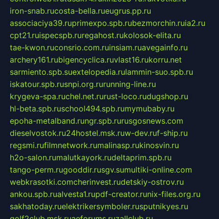
iron-snab.ru
costa-bella.ru
eugrus.pp.ru
associaciya39.ru
primexpo.spb.ru
bezmorchin.ru
ia2.ru
cpt21.ru
ispecspb.ru
regahost.ru
kolosok-elita.ru
tae-kwon.ru
consrio.com.ru
insiam.ru
avegainfo.ru
archery161.ru
bigencyclica.ru
vlast16.ru
korru.net
sarmiento.spb.su
extelopedia.ru
lammin-suo.spb.ru
iskatour.spb.ru
snpi.org.ru
running-line.ru
krygeva-spa.ru
chel.net.ru
rust-loco.ru
dugshop.ru
hl-beta.spb.ru
school494.spb.ru
mymubaby.ru
epoha-metalband.ru
ngr.spb.ru
rusgosnews.com
dieselvostok.ru
24hostel.msk.ru
w-dev.ru
f-ship.ru
regsmi.ru
filmnetwork.ru
malinasp.ru
kinosvin.ru
h2o-salon.ru
malutkayork.ru
deltaprim.spb.ru
tango-perm.ru
gooddir.ru
sgv.su
multiki-online.com
webkrasotki.com
cherinvest.ru
detskiy-ostrov.ru
ankou.spb.ru
alvesta1.ru
pdf-creator.ru
nix-files.org.ru
sakhatoday.ru
elektrikersymboler.ru
sputnikyes.ru
golf2club.msk.ru
aeforums.ru
zallclub.ru