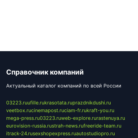
Справочник компаний
Актуальный каталог компаний по всей России
03223.ru
ufille.ru
krasotata.ru
prazdnikdushi.ru
veetbox.ru
cinemapost.ru
ciam-fr.ru
kraft-you.ru
mega-press.ru
03223.ru
web-explore.ru
rastenuya.ru
eurovision-russia.ru
strah-news.ru
freeride-team.ru
itrack-24.ru
sexshopexpress.ru
autostudiopro.ru