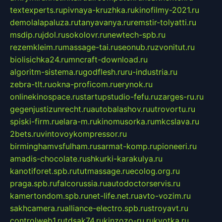
textexperts.ru
pivnaya-kruzhka.ru
kinofilmy-2021.ru
demolalapaluza.ru
tanyavanya.ru
remstir-tolyatti.ru
msdip.ru
jdol.ru
sokolovr.ru
newtech-spb.ru
rezemkleim.ru
massage-tai.ru
seonub.ru
zvonitut.ru
biolisichka24.ru
mncraft-download.ru
algoritm-sistema.ru
godflesh.ru
ru-industria.ru
zebra-tlt.ru
okna-proficom.ru
erynok.ru
onlinekinospace.ru
startupstudio-fefu.ru
zarges-ru.ru
gegenjustizunrecht.ru
autobalashov.ru
utrovortu.ru
spiski-firm.ru
elara-m.ru
kinomusorka.ru
mkcslava.ru
2bets.ru
vintovoykompressor.ru
birminghamvsfulham.ru
sarmat-komp.ru
pioneeri.ru
amadis-chocolate.ru
shkurki-karakulya.ru
kanotiforet.spb.ru
tutmassage.ru
ecolog.org.ru
praga.spb.ru
falcorussia.ru
autodoctorservis.ru
kamertondom.spb.ru
net-life.net.ru
avto-vozim.ru
sakhcamera.ru
alliance-electro.spb.ru
stroyavt.ru
controlweb1.ru
tdsak74.ru
kinzozo-ru.ru
kvotka.ru