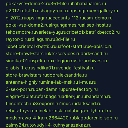
poka-vse-doma-2.ru
3-d-file.ru
hahahaharms.ru
g2012.ru
tst-1.ru
shaggy-cat.ru
opsmgr.ru
ev-gallery.ru
g-2012.ru
ops-mgr.ru
accounts-112.ru
csm-demo.ru
poka-vse-doma2.ru
airgungames.ru
allseo-host.ru
tehosmotre.ru
varieta-yug.ru
cricetc1xbetr1xbetcc2.ru
raytor-d.ru
atillagunn.ru
3d-file.ru
1xbeticricetc1xbetti5.ru
uafoot-statti.ru
e-abis1c.ru
store-brawl-stars.ru
kts-services.ru
dark-sand.ru
sindika-01.ru
sp-life.ru
x-legion.ru
sib-archives.ru
e-abis-1-c.ru
sindika01.ru
venda-festival.ru
store-brawlstars.ru
dooraleksandria.ru
antenna-highly.ru
mine-lab-msk.ru
1-mus.ru
3-sex-porn.ru
ban-damn.ru
purse-factory.ru
viagra-tablet.ru
fasbags.ru
adler-jun.ru
bandamn.ru
fincontech.ru
3sexporn.ru
1mus.ru
darksand.ru
rebus-toys.ru
minelab-msk.ru
alabuga-cityhotel.ru
medsprawo-4-ka.ru
2864420.ru
blagodarenie-spb.ru
zajmy24.ru
tovudyi-4-kuhnyanazakaz.ru