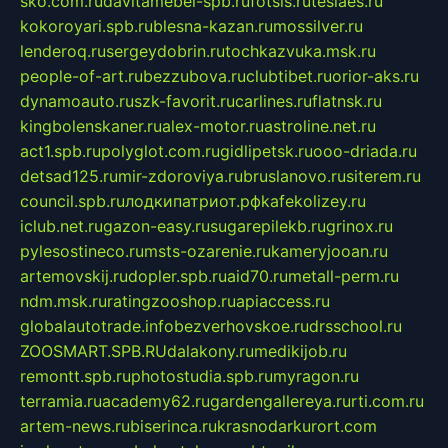
sko.com.ru
davitamebel-spb.ru
fotsis.ru
tesiaes.ru
kokoroyari.spb.ru
blesna-kazan.ru
mossilver.ru
lenderoq.ru
sergeydobrin.ru
tochkazvuka.msk.ru
people-of-art.ru
bezzubova.ru
clubtibet.ru
orior-aks.ru
dynamoauto.ru
szk-favorit.ru
carlines.ru
flatnsk.ru
kingbolenskaner.ru
alex-motor.ru
astroline.net.ru
act1.spb.ru
polyglot.com.ru
gidlipetsk.ru
ooo-driada.ru
detsad125.ru
mir-zdoroviya.ru
bruslanovo.ru
siterem.ru
council.spb.ru
лодкипатриот.рф
kafekolizey.ru
iclub.net.ru
gazon-easy.ru
sugarepilekb.ru
grinox.ru
pylesostineco.ru
msts-ozarenie.ru
kameryjooan.ru
artemovskij.ru
dopler.spb.ru
aid70.ru
metall-perm.ru
ndm.msk.ru
ratingzooshop.ru
apiaccess.ru
globalautotrade.info
bezverhovskoe.ru
drsschool.ru
ZOOSMART.SPB.RU
dalakony.ru
medikijob.ru
remontt.spb.ru
photostudia.spb.ru
myragon.ru
terramia.ru
academy62.ru
gardengallereya.ru
rti.com.ru
artem-news.ru
biserinca.ru
krasnodarkurort.com