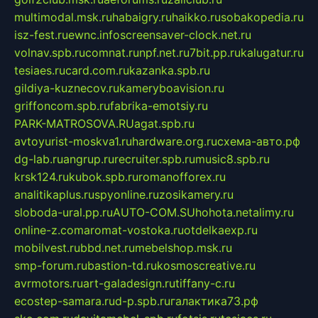
multimodal.msk.ru
habaigry.ru
haikko.ru
sobakopedia.ru
isz-fest.ru
ewnc.info
screensaver-clock.net.ru
volnav.spb.ru
comnat.ru
npf.net.ru
7bit.pp.ru
kalugatur.ru
tesiaes.ru
card.com.ru
kazanka.spb.ru
gildiya-kuznecov.ru
kameryboavision.ru
griffoncom.spb.ru
fabrika-emotsiy.ru
PARK-MATROSOVA.RU
agat.spb.ru
avtoyurist-moskva1.ru
hardware.org.ru
схема-авто.рф
dg-lab.ru
angrup.ru
recruiter.spb.ru
music8.spb.ru
krsk124.ru
kubok.spb.ru
romanofforex.ru
analitikaplus.ru
spyonline.ru
zosikamery.ru
sloboda-ural.pp.ru
AUTO-COM.SU
hohota.net
alimy.ru
online-z.com
aromat-vostoka.ru
otdelkaexp.ru
mobilvest.ru
bbd.net.ru
mebelshop.msk.ru
smp-forum.ru
bastion-td.ru
kosmoscreative.ru
avrmotors.ru
art-galadesign.ru
tiffany-c.ru
ecostep-samara.ru
d-p.spb.ru
галактика73.рф