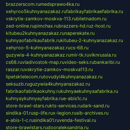
brazzerscom.ru
medsprawo4ka.ru
xehyroo5kuhnyanazakaz.ru
fabrikayfabrikaefabrika.ru
vskrytie-zamkov-moskva-113.ru
biletnadom.ru
zed-online.ru
pimchax.ru
brazzers-hd.ru
z-host.ru
kitubeu2kuhnyanazakaz.ru
naperekate.ru
kuhnyaofabrikaufabrik.ru
kitubeu-2-kuhnyanazakaz.ru
xehyroo-5-kuhnyanazakaz.ru
cs-68.ru
guzywia-4-kuhnyanazakaz.ru
mir-tk.ru
vlknrussia.ru
cs68.ru
vladivostok-map.ru
video-seks.ru
bankaribi.ru
raszar.ru
vskrytie-zamkov-moskva113.ru
lipetsktelecom.ru
tovudyi4kuhnyanazakaz.ru
seksuzb.ru
guzywia4kuhnyanazakaz.ru
fabrikaofabrikaokuhny.ru
kuhnyaekuhnyaafabrika.ru
kuhnyaykuhnyayfabrika.ru
e-abis1c.ru
store-brawl-stars.ru
kts-services.ru
dark-sand.ru
sindika-01.ru
sp-life.ru
x-legion.ru
sib-archives.ru
e-abis-1-c.ru
sindika01.ru
venda-festival.ru
store-brawlstars.ru
dooraleksandria.ru