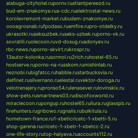
alabuga-cityhotel.ru
pornv.ru
atlantpereezd.ru
bud-em-znakomye.ru
a-cdc.ru
elektrostal-news.ru
korolevremont-market.ru
budem-znakomye.ru
oooagrosnab.ru
fpodaso.ru
emfire.ru
pro-otdelky.ru
ukrasotki.ru
seksuzbek.ru
seks-uzbek.ru
porno-vk.ru
sovratili.ru
olecoon.ru
vd-dosug.ru
adonyev.ru
rbc-news.ru
porno-skvirt.ru
krospr.ru
13autor-kolonka.ru
sormol.ru
2rich.ru
hostel-65.ru
hostserve.ru
porno-na-russkom.ru
mishinlab.ru
neznobi.ru
bigfatcc.ru
habble.ru
starbucksvia.ru
delfinet.ru
silvernano.ru
elestal.ru
vektor-doroga.ru
velotrenajery.ru
pronso54.ru
lenasever.ru
lovinskix.ru
show-pets.ru
smartnews03.ru
discofoxworld.ru
miraclecoon.ru
pongup.ru
hostel65.ru
liura.ru
glasspb.ru
firehunters.ru
gribowo.ru
gnalis.ru
bulkitula.ru
hometown-france.ru
1-xbeticricetc-1-xbetti-5.ru
shop-garena.ru
cricetc-1-xbetr-1-xbetcc-2.ru
one-life-story.ru
top-halyava.ru
accounts112.ru