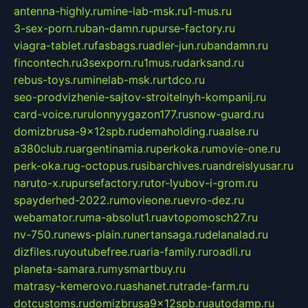
antenna-highly.ru
mine-lab-msk.ru
1-mus.ru
3-sex-porn.ru
ban-damn.ru
purse-factory.ru
viagra-tablet.ru
fasbags.ru
adler-jun.ru
bandamn.ru
fincontech.ru
3sexporn.ru
1mus.ru
darksand.ru
rebus-toys.ru
minelab-msk.ru
rtdco.ru
seo-prodvizhenie-sajtov-stroitelnyh-kompanij.ru
card-voice.ru
rulonnyygazon177.ru
snow-guard.ru
domizbrusa-9x12spb.ru
demaholding.ru
aalse.ru
a380club.ru
argentinamia.ru
perkoka.ru
movie-one.ru
perk-oka.ru
g-octopus.ru
sibarchives.ru
andreislyusar.ru
naruto-x.ru
pursefactory.ru
tor-lyubov-i-grom.ru
spayderhed-2022.ru
movieone.ru
evro-dez.ru
webamator.ru
ma-absolut1.ru
avtopomosch27.ru
nv-750.ru
news-plain.ru
nertansaga.ru
delanalad.ru
dizfiles.ru
youtubefree.ru
aria-family.ru
roadli.ru
planeta-samara.ru
mysmartbuy.ru
matrasy-kemerovo.ru
ashanet.ru
trade-farm.ru
dotcustoms.ru
domizbrusa9x12spb.ru
autodamp.ru