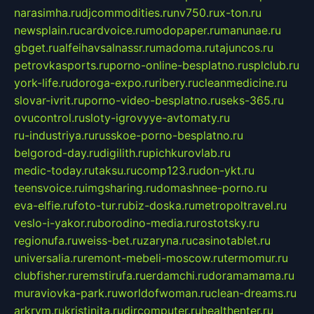
narasimha.ru
djcommodities.ru
nv750.ru
x-ton.ru
newsplain.ru
cardvoice.ru
modopaper.ru
manunae.ru
gbget.ru
alfeihavsalnassr.ru
madoma.ru
tajuncos.ru
petrovkasports.ru
porno-online-besplatno.ru
splclub.ru
york-life.ru
doroga-expo.ru
ribery.ru
cleanmedicine.ru
slovar-ivrit.ru
porno-video-besplatno.ru
seks-365.ru
ovucontrol.ru
sloty-igrovyye-avtomaty.ru
ru-industriya.ru
russkoe-porno-besplatno.ru
belgorod-day.ru
digilith.ru
pichkurovlab.ru
medic-today.ru
taksu.ru
comp123.ru
don-ykt.ru
teensvoice.ru
imgsharing.ru
domashnee-porno.ru
eva-elfie.ru
foto-tur.ru
biz-doska.ru
metropoltravel.ru
veslo-i-yakor.ru
borodino-media.ru
rostotsky.ru
regionufa.ru
weiss-bet.ru
zaryna.ru
casinotablet.ru
universalia.ru
remont-mebeli-moscow.ru
termomur.ru
clubfisher.ru
remstirufa.ru
erdamchi.ru
doramamama.ru
muraviovka-park.ru
worldofwoman.ru
clean-dreams.ru
arkrym.ru
kristinita.ru
dircomputer.ru
healthenter.ru