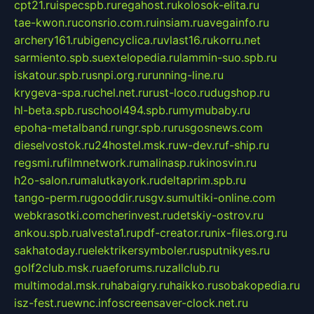
cpt21.ru
ispecspb.ru
regahost.ru
kolosok-elita.ru
tae-kwon.ru
consrio.com.ru
insiam.ru
avegainfo.ru
archery161.ru
bigencyclica.ru
vlast16.ru
korru.net
sarmiento.spb.su
extelopedia.ru
lammin-suo.spb.ru
iskatour.spb.ru
snpi.org.ru
running-line.ru
krygeva-spa.ru
chel.net.ru
rust-loco.ru
dugshop.ru
hl-beta.spb.ru
school494.spb.ru
mymubaby.ru
epoha-metalband.ru
ngr.spb.ru
rusgosnews.com
dieselvostok.ru
24hostel.msk.ru
w-dev.ru
f-ship.ru
regsmi.ru
filmnetwork.ru
malinasp.ru
kinosvin.ru
h2o-salon.ru
malutkayork.ru
deltaprim.spb.ru
tango-perm.ru
gooddir.ru
sgv.su
multiki-online.com
webkrasotki.com
cherinvest.ru
detskiy-ostrov.ru
ankou.spb.ru
alvesta1.ru
pdf-creator.ru
nix-files.org.ru
sakhatoday.ru
elektrikersymboler.ru
sputnikyes.ru
golf2club.msk.ru
aeforums.ru
zallclub.ru
multimodal.msk.ru
habaigry.ru
haikko.ru
sobakopedia.ru
isz-fest.ru
ewnc.info
screensaver-clock.net.ru