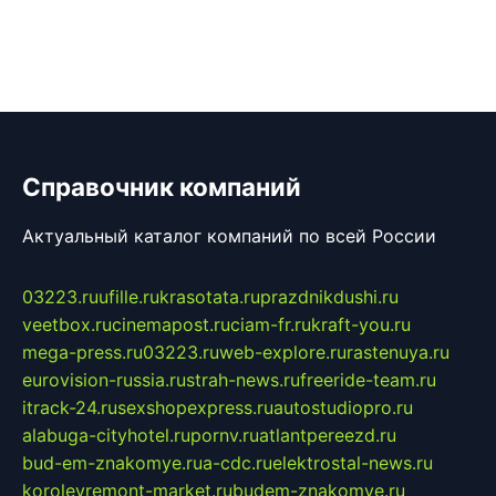
Справочник компаний
Актуальный каталог компаний по всей России
03223.ru
ufille.ru
krasotata.ru
prazdnikdushi.ru
veetbox.ru
cinemapost.ru
ciam-fr.ru
kraft-you.ru
mega-press.ru
03223.ru
web-explore.ru
rastenuya.ru
eurovision-russia.ru
strah-news.ru
freeride-team.ru
itrack-24.ru
sexshopexpress.ru
autostudiopro.ru
alabuga-cityhotel.ru
pornv.ru
atlantpereezd.ru
bud-em-znakomye.ru
a-cdc.ru
elektrostal-news.ru
korolevremont-market.ru
budem-znakomye.ru