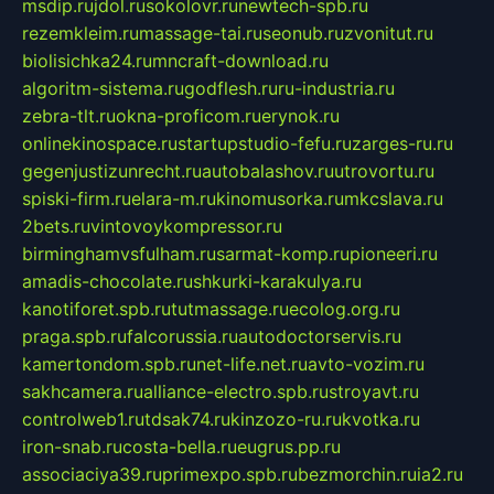
msdip.ru
jdol.ru
sokolovr.ru
newtech-spb.ru
rezemkleim.ru
massage-tai.ru
seonub.ru
zvonitut.ru
biolisichka24.ru
mncraft-download.ru
algoritm-sistema.ru
godflesh.ru
ru-industria.ru
zebra-tlt.ru
okna-proficom.ru
erynok.ru
onlinekinospace.ru
startupstudio-fefu.ru
zarges-ru.ru
gegenjustizunrecht.ru
autobalashov.ru
utrovortu.ru
spiski-firm.ru
elara-m.ru
kinomusorka.ru
mkcslava.ru
2bets.ru
vintovoykompressor.ru
birminghamvsfulham.ru
sarmat-komp.ru
pioneeri.ru
amadis-chocolate.ru
shkurki-karakulya.ru
kanotiforet.spb.ru
tutmassage.ru
ecolog.org.ru
praga.spb.ru
falcorussia.ru
autodoctorservis.ru
kamertondom.spb.ru
net-life.net.ru
avto-vozim.ru
sakhcamera.ru
alliance-electro.spb.ru
stroyavt.ru
controlweb1.ru
tdsak74.ru
kinzozo-ru.ru
kvotka.ru
iron-snab.ru
costa-bella.ru
eugrus.pp.ru
associaciya39.ru
primexpo.spb.ru
bezmorchin.ru
ia2.ru