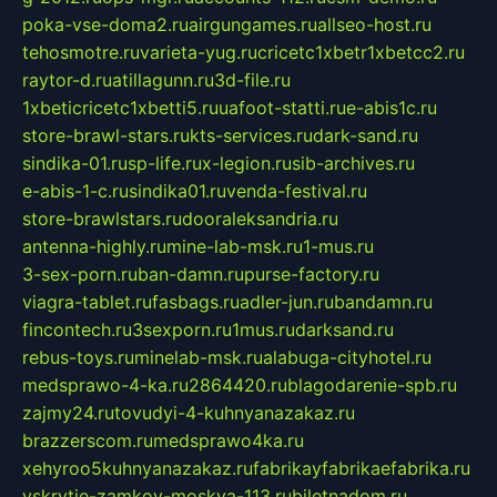
poka-vse-doma2.ru
airgungames.ru
allseo-host.ru
tehosmotre.ru
varieta-yug.ru
cricetc1xbetr1xbetcc2.ru
raytor-d.ru
atillagunn.ru
3d-file.ru
1xbeticricetc1xbetti5.ru
uafoot-statti.ru
e-abis1c.ru
store-brawl-stars.ru
kts-services.ru
dark-sand.ru
sindika-01.ru
sp-life.ru
x-legion.ru
sib-archives.ru
e-abis-1-c.ru
sindika01.ru
venda-festival.ru
store-brawlstars.ru
dooraleksandria.ru
antenna-highly.ru
mine-lab-msk.ru
1-mus.ru
3-sex-porn.ru
ban-damn.ru
purse-factory.ru
viagra-tablet.ru
fasbags.ru
adler-jun.ru
bandamn.ru
fincontech.ru
3sexporn.ru
1mus.ru
darksand.ru
rebus-toys.ru
minelab-msk.ru
alabuga-cityhotel.ru
medsprawo-4-ka.ru
2864420.ru
blagodarenie-spb.ru
zajmy24.ru
tovudyi-4-kuhnyanazakaz.ru
brazzerscom.ru
medsprawo4ka.ru
xehyroo5kuhnyanazakaz.ru
fabrikayfabrikaefabrika.ru
vskrytie-zamkov-moskva-113.ru
biletnadom.ru