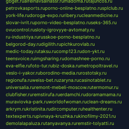
gbget.ru
alfeihavsalnassr.ru
madoma.ru
tajuncos.ru
petrovkasports.ru
porno-online-besplatno.ru
splclub.ru
york-life.ru
doroga-expo.ru
ribery.ru
cleanmedicine.ru
slovar-ivrit.ru
porno-video-besplatno.ru
seks-365.ru
ovucontrol.ru
sloty-igrovyye-avtomaty.ru
ru-industriya.ru
russkoe-porno-besplatno.ru
belgorod-day.ru
digilith.ru
pichkurovlab.ru
medic-today.ru
taksu.ru
comp123.ru
don-ykt.ru
teensvoice.ru
imgsharing.ru
domashnee-porno.ru
eva-elfie.ru
foto-tur.ru
biz-doska.ru
metropoltravel.ru
veslo-i-yakor.ru
borodino-media.ru
rostotsky.ru
regionufa.ru
weiss-bet.ru
zaryna.ru
casinotablet.ru
universalia.ru
remont-mebeli-moscow.ru
termomur.ru
clubfisher.ru
remstirufa.ru
erdamchi.ru
doramamama.ru
muraviovka-park.ru
worldofwoman.ru
clean-dreams.ru
arkrym.ru
kristinita.ru
dircomputer.ru
healthenter.ru
textexperts.ru
pivnaya-kruzhka.ru
kinofilmy-2021.ru
demolalapaluza.ru
tanyavanya.ru
remstir-tolyatti.ru