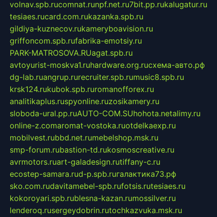
volnav.spb.ru
comnat.ru
npf.net.ru
7bit.pp.ru
kalugatur.ru
tesiaes.ru
card.com.ru
kazanka.spb.ru
gildiya-kuznecov.ru
kameryboavision.ru
griffoncom.spb.ru
fabrika-emotsiy.ru
PARK-MATROSOVA.RU
agat.spb.ru
avtoyurist-moskva1.ru
hardware.org.ru
схема-авто.рф
dg-lab.ru
angrup.ru
recruiter.spb.ru
music8.spb.ru
krsk124.ru
kubok.spb.ru
romanofforex.ru
analitikaplus.ru
spyonline.ru
zosikamery.ru
sloboda-ural.pp.ru
AUTO-COM.SU
hohota.net
alimy.ru
online-z.com
aromat-vostoka.ru
otdelkaexp.ru
mobilvest.ru
bbd.net.ru
mebelshop.msk.ru
smp-forum.ru
bastion-td.ru
kosmoscreative.ru
avrmotors.ru
art-galadesign.ru
tiffany-c.ru
ecostep-samara.ru
d-p.spb.ru
галактика73.рф
sko.com.ru
davitamebel-spb.ru
fotsis.ru
tesiaes.ru
kokoroyari.spb.ru
blesna-kazan.ru
mossilver.ru
lenderoq.ru
sergeydobrin.ru
tochkazvuka.msk.ru