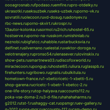
oooagrosnab.ru
fpodaso.ru
emfire.ru
pro-otdelky.ru
ukrasotki.ru
seksuzbek.ru
seks-uzbek.ru
porno-vk.ru
sovratili.ru
olecoon.ru
vd-dosug.ru
adonyev.ru
rbc-news.ru
porno-skvirt.ru
krospr.ru
13autor-kolonka.ru
sormol.ru
2rich.ru
hostel-65.ru
hostserve.ru
porno-na-russkom.ru
mishinlab.ru
neznobi.ru
bigfatcc.ru
habble.ru
starbucksvia.ru
delfinet.ru
silvernano.ru
elestal.ru
vektor-doroga.ru
velotrenajery.ru
pronso54.ru
lenasever.ru
lovinskix.ru
show-pets.ru
smartnews03.ru
discofoxworld.ru
miraclecoon.ru
pongup.ru
hostel65.ru
liura.ru
glasspb.ru
firehunters.ru
gribowo.ru
gnalis.ru
bulkitula.ru
hometown-france.ru
1-xbeticricetc-1-xbetti-5.ru
shop-garena.ru
cricetc-1-xbetr-1-xbetcc-2.ru
one-life-story.ru
top-halyava.ru
accounts112.ru
poka-vse-doma-2.ru
3-d-file.ru
hahahaharms.ru
g2012.ru
tst-1.ru
shaggy-cat.ru
opsmgr.ru
ev-gallery.ru
g-2012.ru
ops-mgr.ru
accounts-112.ru
csm-demo.ru