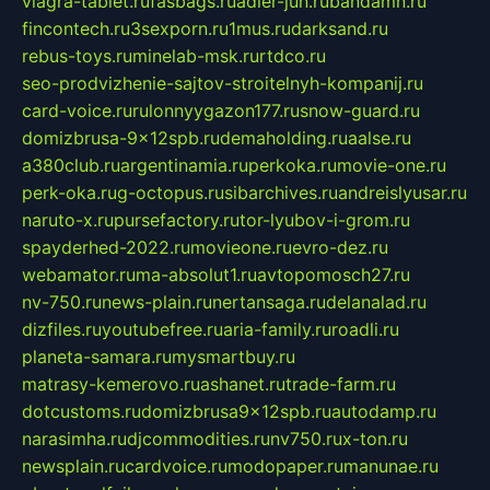
viagra-tablet.ru
fasbags.ru
adler-jun.ru
bandamn.ru
fincontech.ru
3sexporn.ru
1mus.ru
darksand.ru
rebus-toys.ru
minelab-msk.ru
rtdco.ru
seo-prodvizhenie-sajtov-stroitelnyh-kompanij.ru
card-voice.ru
rulonnyygazon177.ru
snow-guard.ru
domizbrusa-9x12spb.ru
demaholding.ru
aalse.ru
a380club.ru
argentinamia.ru
perkoka.ru
movie-one.ru
perk-oka.ru
g-octopus.ru
sibarchives.ru
andreislyusar.ru
naruto-x.ru
pursefactory.ru
tor-lyubov-i-grom.ru
spayderhed-2022.ru
movieone.ru
evro-dez.ru
webamator.ru
ma-absolut1.ru
avtopomosch27.ru
nv-750.ru
news-plain.ru
nertansaga.ru
delanalad.ru
dizfiles.ru
youtubefree.ru
aria-family.ru
roadli.ru
planeta-samara.ru
mysmartbuy.ru
matrasy-kemerovo.ru
ashanet.ru
trade-farm.ru
dotcustoms.ru
domizbrusa9x12spb.ru
autodamp.ru
narasimha.ru
djcommodities.ru
nv750.ru
x-ton.ru
newsplain.ru
cardvoice.ru
modopaper.ru
manunae.ru