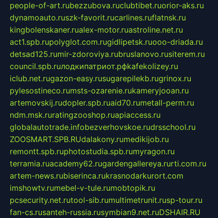
people-of-art.ru
bezzubova.ru
clubtibet.ru
orior-aks.ru
dynamoauto.ru
szk-favorit.ru
carlines.ru
flatnsk.ru
kingbolenskaner.ru
alex-motor.ru
astroline.net.ru
act1.spb.ru
polyglot.com.ru
gidlipetsk.ru
ooo-driada.ru
detsad125.ru
mir-zdoroviya.ru
bruslanovo.ru
siterem.ru
council.spb.ru
лодкипатриот.рф
kafekolizey.ru
iclub.net.ru
gazon-easy.ru
sugarepilekb.ru
grinox.ru
pylesostineco.ru
msts-ozarenie.ru
kameryjooan.ru
artemovskij.ru
dopler.spb.ru
aid70.ru
metall-perm.ru
ndm.msk.ru
ratingzooshop.ru
apiaccess.ru
globalautotrade.info
bezverhovskoe.ru
drsschool.ru
ZOOSMART.SPB.RU
dalakony.ru
medikijob.ru
remontt.spb.ru
photostudia.spb.ru
myragon.ru
terramia.ru
academy62.ru
gardengallereya.ru
rti.com.ru
artem-news.ru
biserinca.ru
krasnodarkurort.com
imshowtv.ru
mebel-v-tule.ru
mobtopik.ru
pcsecurity.net.ru
tool-sib.ru
multimetrunit.ru
sp-tour.ru
fan-cs.ru
santeh-russia.ru
symbian9.net.ru
DSHAIR.RU