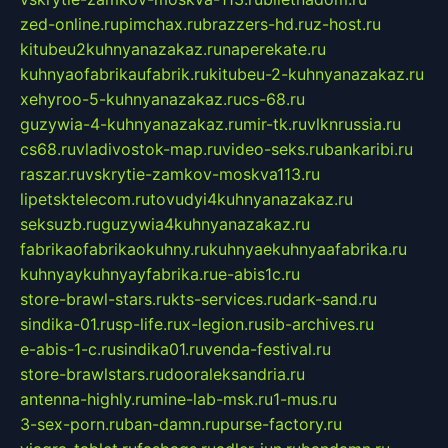
zed-online.ru
pimchax.ru
brazzers-hd.ru
z-host.ru
kitubeu2kuhnyanazakaz.ru
naperekate.ru
kuhnyaofabrikaufabrik.ru
kitubeu-2-kuhnyanazakaz.ru
xehyroo-5-kuhnyanazakaz.ru
cs-68.ru
guzywia-4-kuhnyanazakaz.ru
mir-tk.ru
vlknrussia.ru
cs68.ru
vladivostok-map.ru
video-seks.ru
bankaribi.ru
raszar.ru
vskrytie-zamkov-moskva113.ru
lipetsktelecom.ru
tovudyi4kuhnyanazakaz.ru
seksuzb.ru
guzywia4kuhnyanazakaz.ru
fabrikaofabrikaokuhny.ru
kuhnyaekuhnyaafabrika.ru
kuhnyaykuhnyayfabrika.ru
e-abis1c.ru
store-brawl-stars.ru
kts-services.ru
dark-sand.ru
sindika-01.ru
sp-life.ru
x-legion.ru
sib-archives.ru
e-abis-1-c.ru
sindika01.ru
venda-festival.ru
store-brawlstars.ru
dooraleksandria.ru
antenna-highly.ru
mine-lab-msk.ru
1-mus.ru
3-sex-porn.ru
ban-damn.ru
purse-factory.ru