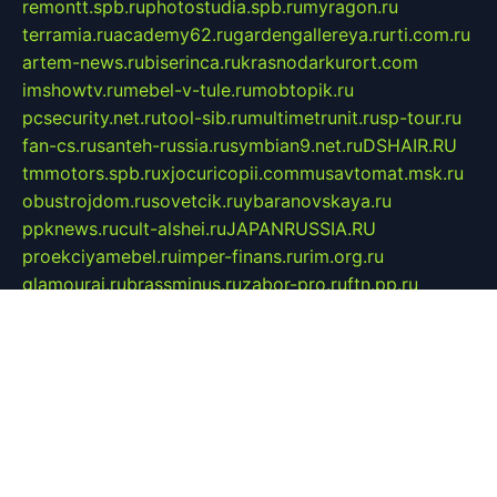
remontt.spb.ru
photostudia.spb.ru
myragon.ru
terramia.ru
academy62.ru
gardengallereya.ru
rti.com.ru
artem-news.ru
biserinca.ru
krasnodarkurort.com
imshowtv.ru
mebel-v-tule.ru
mobtopik.ru
pcsecurity.net.ru
tool-sib.ru
multimetrunit.ru
sp-tour.ru
fan-cs.ru
santeh-russia.ru
symbian9.net.ru
DSHAIR.RU
tmmotors.spb.ru
xjocuricopii.com
musavtomat.msk.ru
obustrojdom.ru
sovetcik.ru
ybaranovskaya.ru
ppknews.ru
cult-alshei.ru
JAPANRUSSIA.RU
proekciyamebel.ru
imper-finans.ru
rim.org.ru
glamourai.ru
brassminus.ru
zabor-pro.ru
ftn.pp.ru
dorogoe58.ru
laimengpacker.ru
kuzova-zapchasti.ru
sageerp.ru
taxodrom.ru
dsrazvitie.ru
hardcity.net.ru
ratinghomegames.ru
topservice25.ru
gubernyan.ru
gtglasslined.ru
ii4.ru
tssport.spb.ru
andorra24.com
blackwallstreet.ru
oboimos.ru
optim-doors.com.ru
ikuch.ru
nycr.org.ru
npa21.ru
vremya-ch.spb.ru
desert000.ru
ivtorgi.ru
ifiori.ru
catalog-statei.ru