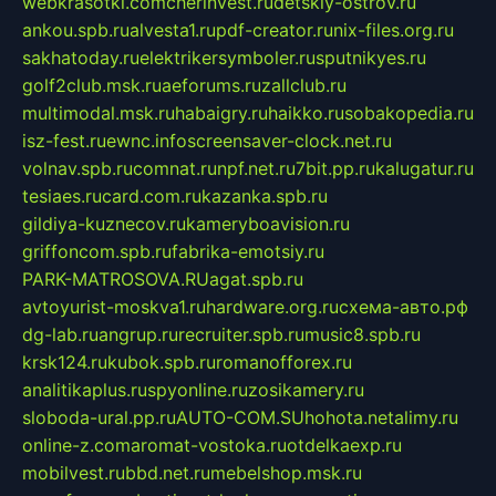
webkrasotki.com
cherinvest.ru
detskiy-ostrov.ru
ankou.spb.ru
alvesta1.ru
pdf-creator.ru
nix-files.org.ru
sakhatoday.ru
elektrikersymboler.ru
sputnikyes.ru
golf2club.msk.ru
aeforums.ru
zallclub.ru
multimodal.msk.ru
habaigry.ru
haikko.ru
sobakopedia.ru
isz-fest.ru
ewnc.info
screensaver-clock.net.ru
volnav.spb.ru
comnat.ru
npf.net.ru
7bit.pp.ru
kalugatur.ru
tesiaes.ru
card.com.ru
kazanka.spb.ru
gildiya-kuznecov.ru
kameryboavision.ru
griffoncom.spb.ru
fabrika-emotsiy.ru
PARK-MATROSOVA.RU
agat.spb.ru
avtoyurist-moskva1.ru
hardware.org.ru
схема-авто.рф
dg-lab.ru
angrup.ru
recruiter.spb.ru
music8.spb.ru
krsk124.ru
kubok.spb.ru
romanofforex.ru
analitikaplus.ru
spyonline.ru
zosikamery.ru
sloboda-ural.pp.ru
AUTO-COM.SU
hohota.net
alimy.ru
online-z.com
aromat-vostoka.ru
otdelkaexp.ru
mobilvest.ru
bbd.net.ru
mebelshop.msk.ru