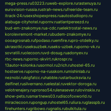
mega-press.ru
03223.ru
web-explore.ru
rastenuya.ru
eurovision-russia.ru
strah-news.ru
freeride-team.ru
itrack-24.ru
sexshopexpress.ru
autostudiopro.ru
alabuga-cityhotel.ru
pornv.ru
atlantpereezd.ru
bud-em-znakomye.ru
a-cdc.ru
elektrostal-news.ru
korolevremont-market.ru
budem-znakomye.ru
oooagrosnab.ru
fpodaso.ru
emfire.ru
pro-otdelky.ru
ukrasotki.ru
seksuzbek.ru
seks-uzbek.ru
porno-vk.ru
sovratili.ru
olecoon.ru
vd-dosug.ru
adonyev.ru
rbc-news.ru
porno-skvirt.ru
krospr.ru
13autor-kolonka.ru
sormol.ru
2rich.ru
hostel-65.ru
hostserve.ru
porno-na-russkom.ru
mishinlab.ru
neznobi.ru
bigfatcc.ru
habble.ru
starbucksvia.ru
delfinet.ru
silvernano.ru
elestal.ru
vektor-doroga.ru
velotrenajery.ru
pronso54.ru
lenasever.ru
lovinskix.ru
show-pets.ru
smartnews03.ru
discofoxworld.ru
miraclecoon.ru
pongup.ru
hostel65.ru
liura.ru
glasspb.ru
firehunters.ru
gribowo.ru
gnalis.ru
bulkitula.ru