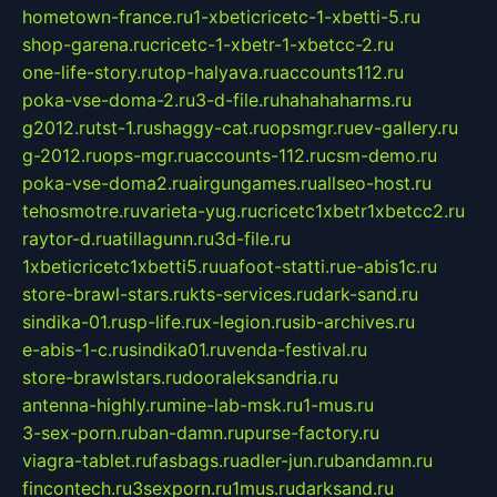
hometown-france.ru
1-xbeticricetc-1-xbetti-5.ru
shop-garena.ru
cricetc-1-xbetr-1-xbetcc-2.ru
one-life-story.ru
top-halyava.ru
accounts112.ru
poka-vse-doma-2.ru
3-d-file.ru
hahahaharms.ru
g2012.ru
tst-1.ru
shaggy-cat.ru
opsmgr.ru
ev-gallery.ru
g-2012.ru
ops-mgr.ru
accounts-112.ru
csm-demo.ru
poka-vse-doma2.ru
airgungames.ru
allseo-host.ru
tehosmotre.ru
varieta-yug.ru
cricetc1xbetr1xbetcc2.ru
raytor-d.ru
atillagunn.ru
3d-file.ru
1xbeticricetc1xbetti5.ru
uafoot-statti.ru
e-abis1c.ru
store-brawl-stars.ru
kts-services.ru
dark-sand.ru
sindika-01.ru
sp-life.ru
x-legion.ru
sib-archives.ru
e-abis-1-c.ru
sindika01.ru
venda-festival.ru
store-brawlstars.ru
dooraleksandria.ru
antenna-highly.ru
mine-lab-msk.ru
1-mus.ru
3-sex-porn.ru
ban-damn.ru
purse-factory.ru
viagra-tablet.ru
fasbags.ru
adler-jun.ru
bandamn.ru
fincontech.ru
3sexporn.ru
1mus.ru
darksand.ru