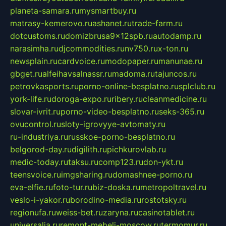
planeta-samara.ru
mysmartbuy.ru
matrasy-kemerovo.ru
ashanet.ru
trade-farm.ru
dotcustoms.ru
domizbrusa9x12spb.ru
autodamp.ru
narasimha.ru
djcommodities.ru
nv750.ru
x-ton.ru
newsplain.ru
cardvoice.ru
modopaper.ru
manunae.ru
gbget.ru
alfeihavsalnassr.ru
madoma.ru
tajuncos.ru
petrovkasports.ru
porno-online-besplatno.ru
splclub.ru
york-life.ru
doroga-expo.ru
ribery.ru
cleanmedicine.ru
slovar-ivrit.ru
porno-video-besplatno.ru
seks-365.ru
ovucontrol.ru
sloty-igrovyye-avtomaty.ru
ru-industriya.ru
russkoe-porno-besplatno.ru
belgorod-day.ru
digilith.ru
pichkurovlab.ru
medic-today.ru
taksu.ru
comp123.ru
don-ykt.ru
teensvoice.ru
imgsharing.ru
domashnee-porno.ru
eva-elfie.ru
foto-tur.ru
biz-doska.ru
metropoltravel.ru
veslo-i-yakor.ru
borodino-media.ru
rostotsky.ru
regionufa.ru
weiss-bet.ru
zaryna.ru
casinotablet.ru
universalia.ru
remont-mebeli-moscow.ru
termomur.ru