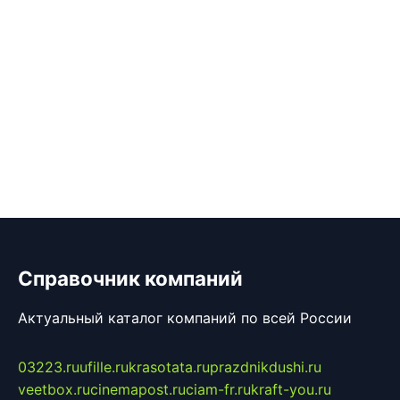
Справочник компаний
Актуальный каталог компаний по всей России
03223.ru
ufille.ru
krasotata.ru
prazdnikdushi.ru
veetbox.ru
cinemapost.ru
ciam-fr.ru
kraft-you.ru