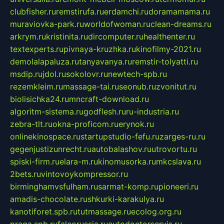
clubfisher.ru
remstirufa.ru
erdamchi.ru
doramamama.ru
muraviovka-park.ru
worldofwoman.ru
clean-dreams.ru
arkrym.ru
kristinita.ru
dircomputer.ru
healthenter.ru
textexperts.ru
pivnaya-kruzhka.ru
kinofilmy-2021.ru
demolalapaluza.ru
tanyavanya.ru
remstir-tolyatti.ru
msdip.ru
jdol.ru
sokolovr.ru
newtech-spb.ru
rezemkleim.ru
massage-tai.ru
seonub.ru
zvonitut.ru
biolisichka24.ru
mncraft-download.ru
algoritm-sistema.ru
godflesh.ru
ru-industria.ru
zebra-tlt.ru
okna-proficom.ru
erynok.ru
onlinekinospace.ru
startupstudio-fefu.ru
zarges-ru.ru
gegenjustizunrecht.ru
autobalashov.ru
utrovortu.ru
spiski-firm.ru
elara-m.ru
kinomusorka.ru
mkcslava.ru
2bets.ru
vintovoykompressor.ru
birminghamvsfulham.ru
sarmat-komp.ru
pioneeri.ru
amadis-chocolate.ru
shkurki-karakulya.ru
kanotiforet.spb.ru
tutmassage.ru
ecolog.org.ru