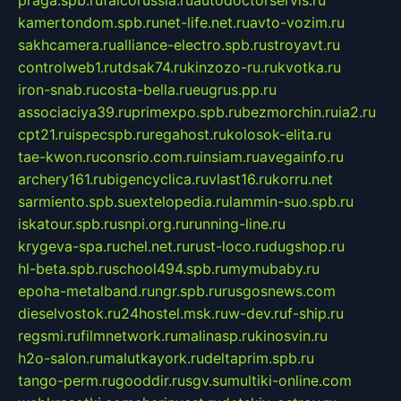
praga.spb.ru
falcorussia.ru
autodoctorservis.ru
kamertondom.spb.ru
net-life.net.ru
avto-vozim.ru
sakhcamera.ru
alliance-electro.spb.ru
stroyavt.ru
controlweb1.ru
tdsak74.ru
kinzozo-ru.ru
kvotka.ru
iron-snab.ru
costa-bella.ru
eugrus.pp.ru
associaciya39.ru
primexpo.spb.ru
bezmorchin.ru
ia2.ru
cpt21.ru
ispecspb.ru
regahost.ru
kolosok-elita.ru
tae-kwon.ru
consrio.com.ru
insiam.ru
avegainfo.ru
archery161.ru
bigencyclica.ru
vlast16.ru
korru.net
sarmiento.spb.su
extelopedia.ru
lammin-suo.spb.ru
iskatour.spb.ru
snpi.org.ru
running-line.ru
krygeva-spa.ru
chel.net.ru
rust-loco.ru
dugshop.ru
hl-beta.spb.ru
school494.spb.ru
mymubaby.ru
epoha-metalband.ru
ngr.spb.ru
rusgosnews.com
dieselvostok.ru
24hostel.msk.ru
w-dev.ru
f-ship.ru
regsmi.ru
filmnetwork.ru
malinasp.ru
kinosvin.ru
h2o-salon.ru
malutkayork.ru
deltaprim.spb.ru
tango-perm.ru
gooddir.ru
sgv.su
multiki-online.com