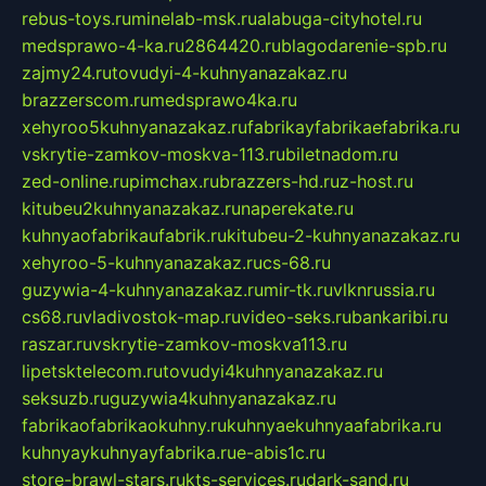
rebus-toys.ru
minelab-msk.ru
alabuga-cityhotel.ru
medsprawo-4-ka.ru
2864420.ru
blagodarenie-spb.ru
zajmy24.ru
tovudyi-4-kuhnyanazakaz.ru
brazzerscom.ru
medsprawo4ka.ru
xehyroo5kuhnyanazakaz.ru
fabrikayfabrikaefabrika.ru
vskrytie-zamkov-moskva-113.ru
biletnadom.ru
zed-online.ru
pimchax.ru
brazzers-hd.ru
z-host.ru
kitubeu2kuhnyanazakaz.ru
naperekate.ru
kuhnyaofabrikaufabrik.ru
kitubeu-2-kuhnyanazakaz.ru
xehyroo-5-kuhnyanazakaz.ru
cs-68.ru
guzywia-4-kuhnyanazakaz.ru
mir-tk.ru
vlknrussia.ru
cs68.ru
vladivostok-map.ru
video-seks.ru
bankaribi.ru
raszar.ru
vskrytie-zamkov-moskva113.ru
lipetsktelecom.ru
tovudyi4kuhnyanazakaz.ru
seksuzb.ru
guzywia4kuhnyanazakaz.ru
fabrikaofabrikaokuhny.ru
kuhnyaekuhnyaafabrika.ru
kuhnyaykuhnyayfabrika.ru
e-abis1c.ru
store-brawl-stars.ru
kts-services.ru
dark-sand.ru