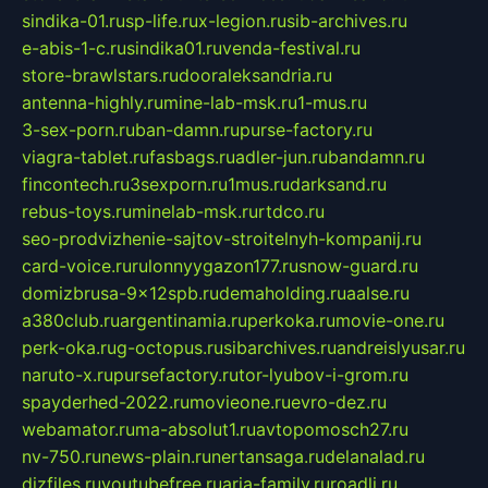
sindika-01.ru
sp-life.ru
x-legion.ru
sib-archives.ru
e-abis-1-c.ru
sindika01.ru
venda-festival.ru
store-brawlstars.ru
dooraleksandria.ru
antenna-highly.ru
mine-lab-msk.ru
1-mus.ru
3-sex-porn.ru
ban-damn.ru
purse-factory.ru
viagra-tablet.ru
fasbags.ru
adler-jun.ru
bandamn.ru
fincontech.ru
3sexporn.ru
1mus.ru
darksand.ru
rebus-toys.ru
minelab-msk.ru
rtdco.ru
seo-prodvizhenie-sajtov-stroitelnyh-kompanij.ru
card-voice.ru
rulonnyygazon177.ru
snow-guard.ru
domizbrusa-9x12spb.ru
demaholding.ru
aalse.ru
a380club.ru
argentinamia.ru
perkoka.ru
movie-one.ru
perk-oka.ru
g-octopus.ru
sibarchives.ru
andreislyusar.ru
naruto-x.ru
pursefactory.ru
tor-lyubov-i-grom.ru
spayderhed-2022.ru
movieone.ru
evro-dez.ru
webamator.ru
ma-absolut1.ru
avtopomosch27.ru
nv-750.ru
news-plain.ru
nertansaga.ru
delanalad.ru
dizfiles.ru
youtubefree.ru
aria-family.ru
roadli.ru