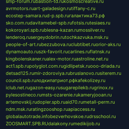
smp-forum.ru
bastion-td.ru
kosmoscreative.ru
avrmotors.ru
art-galadesign.ru
tiffany-c.ru
ecostep-samara.ru
d-p.spb.ru
галактика73.рф
sko.com.ru
davitamebel-spb.ru
fotsis.ru
tesiaes.ru
kokoroyari.spb.ru
blesna-kazan.ru
mossilver.ru
lenderoq.ru
sergeydobrin.ru
tochkazvuka.msk.ru
people-of-art.ru
bezzubova.ru
clubtibet.ru
orior-aks.ru
dynamoauto.ru
szk-favorit.ru
carlines.ru
flatnsk.ru
kingbolenskaner.ru
alex-motor.ru
astroline.net.ru
act1.spb.ru
polyglot.com.ru
gidlipetsk.ru
ooo-driada.ru
detsad125.ru
mir-zdoroviya.ru
bruslanovo.ru
siterem.ru
council.spb.ru
лодкипатриот.рф
kafekolizey.ru
iclub.net.ru
gazon-easy.ru
sugarepilekb.ru
grinox.ru
pylesostineco.ru
msts-ozarenie.ru
kameryjooan.ru
artemovskij.ru
dopler.spb.ru
aid70.ru
metall-perm.ru
ndm.msk.ru
ratingzooshop.ru
apiaccess.ru
globalautotrade.info
bezverhovskoe.ru
drsschool.ru
ZOOSMART.SPB.RU
dalakony.ru
medikijob.ru