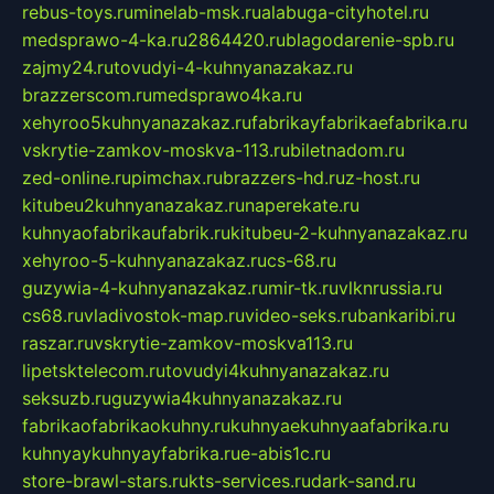
rebus-toys.ru
minelab-msk.ru
alabuga-cityhotel.ru
medsprawo-4-ka.ru
2864420.ru
blagodarenie-spb.ru
zajmy24.ru
tovudyi-4-kuhnyanazakaz.ru
brazzerscom.ru
medsprawo4ka.ru
xehyroo5kuhnyanazakaz.ru
fabrikayfabrikaefabrika.ru
vskrytie-zamkov-moskva-113.ru
biletnadom.ru
zed-online.ru
pimchax.ru
brazzers-hd.ru
z-host.ru
kitubeu2kuhnyanazakaz.ru
naperekate.ru
kuhnyaofabrikaufabrik.ru
kitubeu-2-kuhnyanazakaz.ru
xehyroo-5-kuhnyanazakaz.ru
cs-68.ru
guzywia-4-kuhnyanazakaz.ru
mir-tk.ru
vlknrussia.ru
cs68.ru
vladivostok-map.ru
video-seks.ru
bankaribi.ru
raszar.ru
vskrytie-zamkov-moskva113.ru
lipetsktelecom.ru
tovudyi4kuhnyanazakaz.ru
seksuzb.ru
guzywia4kuhnyanazakaz.ru
fabrikaofabrikaokuhny.ru
kuhnyaekuhnyaafabrika.ru
kuhnyaykuhnyayfabrika.ru
e-abis1c.ru
store-brawl-stars.ru
kts-services.ru
dark-sand.ru