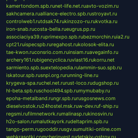
kamertondom.spb.ru
net-life.net.ru
avto-vozim.ru
sakhcamera.ru
alliance-electro.spb.ru
stroyavt.ru
controlweb1.ru
tdsak74.ru
kinzozo-ru.ru
kvotka.ru
iron-snab.ru
costa-bella.ru
eugrus.pp.ru
associaciya39.ru
primexpo.spb.ru
bezmorchin.ru
ia2.ru
cpt21.ru
ispecspb.ru
regahost.ru
kolosok-elita.ru
tae-kwon.ru
consrio.com.ru
insiam.ru
avegainfo.ru
archery161.ru
bigencyclica.ru
vlast16.ru
korru.net
sarmiento.spb.su
extelopedia.ru
lammin-suo.spb.ru
iskatour.spb.ru
snpi.org.ru
running-line.ru
krygeva-spa.ru
chel.net.ru
rust-loco.ru
dugshop.ru
hl-beta.spb.ru
school494.spb.ru
mymubaby.ru
epoha-metalband.ru
ngr.spb.ru
rusgosnews.com
dieselvostok.ru
24hostel.msk.ru
w-dev.ru
f-ship.ru
regsmi.ru
filmnetwork.ru
malinasp.ru
kinosvin.ru
h2o-salon.ru
malutkayork.ru
deltaprim.spb.ru
tango-perm.ru
gooddir.ru
sgv.su
multiki-online.com
webkrasotki.com
cherinvest.ru
detskiy-ostrov.ru