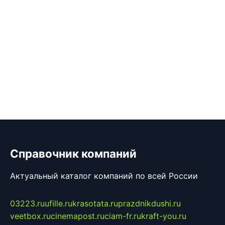
Справочник компаний
Актуальный каталог компаний по всей России
03223.ru
ufille.ru
krasotata.ru
prazdnikdushi.ru
veetbox.ru
cinemapost.ru
ciam-fr.ru
kraft-you.ru