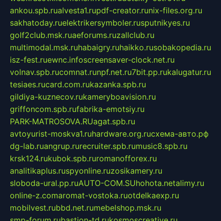
ankou.spb.ru
alvesta1.ru
pdf-creator.ru
nix-files.org.ru
sakhatoday.ru
elektrikersymboler.ru
sputnikyes.ru
golf2club.msk.ru
aeforums.ru
zallclub.ru
multimodal.msk.ru
habaigry.ru
haikko.ru
sobakopedia.ru
isz-fest.ru
ewnc.info
screensaver-clock.net.ru
volnav.spb.ru
comnat.ru
npf.net.ru
7bit.pp.ru
kalugatur.ru
tesiaes.ru
card.com.ru
kazanka.spb.ru
gildiya-kuznecov.ru
kameryboavision.ru
griffoncom.spb.ru
fabrika-emotsiy.ru
PARK-MATROSOVA.RU
agat.spb.ru
avtoyurist-moskva1.ru
hardware.org.ru
схема-авто.рф
dg-lab.ru
angrup.ru
recruiter.spb.ru
music8.spb.ru
krsk124.ru
kubok.spb.ru
romanofforex.ru
analitikaplus.ru
spyonline.ru
zosikamery.ru
sloboda-ural.pp.ru
AUTO-COM.SU
hohota.net
alimy.ru
online-z.com
aromat-vostoka.ru
otdelkaexp.ru
mobilvest.ru
bbd.net.ru
mebelshop.msk.ru
smp-forum.ru
bastion-td.ru
kosmoscreative.ru