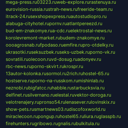
mega-press.ru
03223.ru
web-explore.ru
rastenuya.ru
eurovision-russia.ru
strah-news.ru
freeride-team.ru
itrack-24.ru
sexshopexpress.ru
autostudiopro.ru
alabuga-cityhotel.ru
pornv.ru
atlantpereezd.ru
bud-em-znakomye.ru
a-cdc.ru
elektrostal-news.ru
korolevremont-market.ru
budem-znakomye.ru
oooagrosnab.ru
fpodaso.ru
emfire.ru
pro-otdelky.ru
ukrasotki.ru
seksuzbek.ru
seks-uzbek.ru
porno-vk.ru
sovratili.ru
olecoon.ru
vd-dosug.ru
adonyev.ru
rbc-news.ru
porno-skvirt.ru
krospr.ru
13autor-kolonka.ru
sormol.ru
2rich.ru
hostel-65.ru
hostserve.ru
porno-na-russkom.ru
mishinlab.ru
neznobi.ru
bigfatcc.ru
habble.ru
starbucksvia.ru
delfinet.ru
silvernano.ru
elestal.ru
vektor-doroga.ru
velotrenajery.ru
pronso54.ru
lenasever.ru
lovinskix.ru
show-pets.ru
smartnews03.ru
discofoxworld.ru
miraclecoon.ru
pongup.ru
hostel65.ru
liura.ru
glasspb.ru
firehunters.ru
gribowo.ru
gnalis.ru
bulkitula.ru