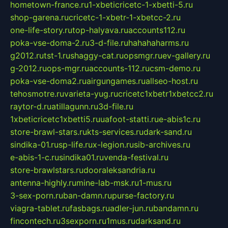
hometown-france.ru
1-xbeticricetc-1-xbetti-5.ru
shop-garena.ru
cricetc-1-xbetr-1-xbetcc-2.ru
one-life-story.ru
top-halyava.ru
accounts112.ru
poka-vse-doma-2.ru
3-d-file.ru
hahahaharms.ru
g2012.ru
tst-1.ru
shaggy-cat.ru
opsmgr.ru
ev-gallery.ru
g-2012.ru
ops-mgr.ru
accounts-112.ru
csm-demo.ru
poka-vse-doma2.ru
airgungames.ru
allseo-host.ru
tehosmotre.ru
varieta-yug.ru
cricetc1xbetr1xbetcc2.ru
raytor-d.ru
atillagunn.ru
3d-file.ru
1xbeticricetc1xbetti5.ru
uafoot-statti.ru
e-abis1c.ru
store-brawl-stars.ru
kts-services.ru
dark-sand.ru
sindika-01.ru
sp-life.ru
x-legion.ru
sib-archives.ru
e-abis-1-c.ru
sindika01.ru
venda-festival.ru
store-brawlstars.ru
dooraleksandria.ru
antenna-highly.ru
mine-lab-msk.ru
1-mus.ru
3-sex-porn.ru
ban-damn.ru
purse-factory.ru
viagra-tablet.ru
fasbags.ru
adler-jun.ru
bandamn.ru
fincontech.ru
3sexporn.ru
1mus.ru
darksand.ru