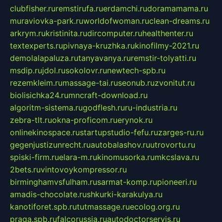
clubfisher.ru
remstirufa.ru
erdamchi.ru
doramamama.ru
muraviovka-park.ru
worldofwoman.ru
clean-dreams.ru
arkrym.ru
kristinita.ru
dircomputer.ru
healthenter.ru
textexperts.ru
pivnaya-kruzhka.ru
kinofilmy-2021.ru
demolalapaluza.ru
tanyavanya.ru
remstir-tolyatti.ru
msdip.ru
jdol.ru
sokolovr.ru
newtech-spb.ru
rezemkleim.ru
massage-tai.ru
seonub.ru
zvonitut.ru
biolisichka24.ru
mncraft-download.ru
algoritm-sistema.ru
godflesh.ru
ru-industria.ru
zebra-tlt.ru
okna-proficom.ru
erynok.ru
onlinekinospace.ru
startupstudio-fefu.ru
zarges-ru.ru
gegenjustizunrecht.ru
autobalashov.ru
utrovortu.ru
spiski-firm.ru
elara-m.ru
kinomusorka.ru
mkcslava.ru
2bets.ru
vintovoykompressor.ru
birminghamvsfulham.ru
sarmat-komp.ru
pioneeri.ru
amadis-chocolate.ru
shkurki-karakulya.ru
kanotiforet.spb.ru
tutmassage.ru
ecolog.org.ru
praga.spb.ru
falcorussia.ru
autodoctorservis.ru