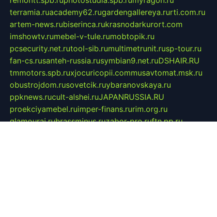
remontt.spb.ru
photostudia.spb.ru
myragon.ru
terramia.ru
academy62.ru
gardengallereya.ru
rti.com.ru
artem-news.ru
biserinca.ru
krasnodarkurort.com
imshowtv.ru
mebel-v-tule.ru
mobtopik.ru
pcsecurity.net.ru
tool-sib.ru
multimetrunit.ru
sp-tour.ru
fan-cs.ru
santeh-russia.ru
symbian9.net.ru
DSHAIR.RU
tmmotors.spb.ru
xjocuricopii.com
musavtomat.msk.ru
obustrojdom.ru
sovetcik.ru
ybaranovskaya.ru
ppknews.ru
cult-alshei.ru
JAPANRUSSIA.RU
proekciyamebel.ru
imper-finans.ru
rim.org.ru
glamourai.ru
brassminus.ru
zabor-pro.ru
ftn.pp.ru
dorogoe58.ru
laimengpacker.ru
kuzova-zapchasti.ru
sageerp.ru
taxodrom.ru
dsrazvitie.ru
hardcity.net.ru
ratinghomegames.ru
topservice25.ru
gubernyan.ru
gtglasslined.ru
ii4.ru
tssport.spb.ru
andorra24.com
blackwallstreet.ru
oboimos.ru
optim-doors.com.ru
ikuch.ru
nycr.org.ru
npa21.ru
vremya-ch.spb.ru
desert000.ru
ivtorgi.ru
ifiori.ru
catalog-statei.ru