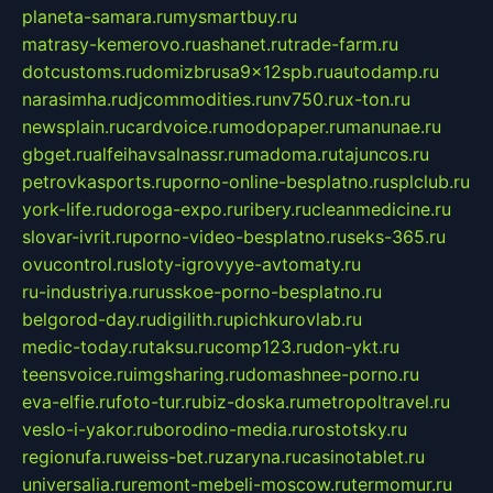
planeta-samara.ru
mysmartbuy.ru
matrasy-kemerovo.ru
ashanet.ru
trade-farm.ru
dotcustoms.ru
domizbrusa9x12spb.ru
autodamp.ru
narasimha.ru
djcommodities.ru
nv750.ru
x-ton.ru
newsplain.ru
cardvoice.ru
modopaper.ru
manunae.ru
gbget.ru
alfeihavsalnassr.ru
madoma.ru
tajuncos.ru
petrovkasports.ru
porno-online-besplatno.ru
splclub.ru
york-life.ru
doroga-expo.ru
ribery.ru
cleanmedicine.ru
slovar-ivrit.ru
porno-video-besplatno.ru
seks-365.ru
ovucontrol.ru
sloty-igrovyye-avtomaty.ru
ru-industriya.ru
russkoe-porno-besplatno.ru
belgorod-day.ru
digilith.ru
pichkurovlab.ru
medic-today.ru
taksu.ru
comp123.ru
don-ykt.ru
teensvoice.ru
imgsharing.ru
domashnee-porno.ru
eva-elfie.ru
foto-tur.ru
biz-doska.ru
metropoltravel.ru
veslo-i-yakor.ru
borodino-media.ru
rostotsky.ru
regionufa.ru
weiss-bet.ru
zaryna.ru
casinotablet.ru
universalia.ru
remont-mebeli-moscow.ru
termomur.ru