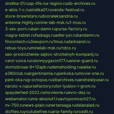
sindika-01.ru
sp-life.ru
x-legion.ru
sib-archives.ru
e-abis-1-c.ru
sindika01.ru
venda-festival.ru
store-brawlstars.ru
dooraleksandria.ru
antenna-highly.ru
mine-lab-msk.ru
1-mus.ru
3-sex-porn.ru
ban-damn.ru
purse-factory.ru
viagra-tablet.ru
fasbags.ru
adler-jun.ru
bandamn.ru
fincontech.ru
3sexporn.ru
1mus.ru
darksand.ru
rebus-toys.ru
minelab-msk.ru
rtdco.ru
seo-prodvizhenie-sajtov-stroitelnyh-kompanij.ru
card-voice.ru
rulonnyygazon177.ru
snow-guard.ru
domizbrusa-9x12spb.ru
demaholding.ru
aalse.ru
a380club.ru
argentinamia.ru
perkoka.ru
movie-one.ru
perk-oka.ru
g-octopus.ru
sibarchives.ru
andreislyusar.ru
naruto-x.ru
pursefactory.ru
tor-lyubov-i-grom.ru
spayderhed-2022.ru
movieone.ru
evro-dez.ru
webamator.ru
ma-absolut1.ru
avtopomosch27.ru
nv-750.ru
news-plain.ru
nertansaga.ru
delanalad.ru
dizfiles.ru
youtubefree.ru
aria-family.ru
roadli.ru