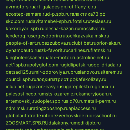
avrmotors.ru
art-galadesign.ru
tiffany-c.ru
ecostep-samara.ru
d-p.spb.ru
галактика73.рф
sko.com.ru
davitamebel-spb.ru
fotsis.ru
tesiaes.ru
kokoroyari.spb.ru
blesna-kazan.ru
mossilver.ru
lenderoq.ru
sergeydobrin.ru
tochkazvuka.msk.ru
people-of-art.ru
bezzubova.ru
clubtibet.ru
orior-aks.ru
dynamoauto.ru
szk-favorit.ru
carlines.ru
flatnsk.ru
kingbolenskaner.ru
alex-motor.ru
astroline.net.ru
act1.spb.ru
polyglot.com.ru
gidlipetsk.ru
ooo-driada.ru
detsad125.ru
mir-zdoroviya.ru
bruslanovo.ru
siterem.ru
council.spb.ru
лодкипатриот.рф
kafekolizey.ru
iclub.net.ru
gazon-easy.ru
sugarepilekb.ru
grinox.ru
pylesostineco.ru
msts-ozarenie.ru
kameryjooan.ru
artemovskij.ru
dopler.spb.ru
aid70.ru
metall-perm.ru
ndm.msk.ru
ratingzooshop.ru
apiaccess.ru
globalautotrade.info
bezverhovskoe.ru
drsschool.ru
ZOOSMART.SPB.RU
dalakony.ru
medikijob.ru