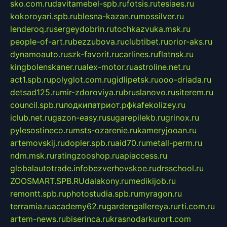
sko.com.ru
davitamebel-spb.ru
fotsis.ru
tesiaes.ru
kokoroyari.spb.ru
blesna-kazan.ru
mossilver.ru
lenderoq.ru
sergeydobrin.ru
tochkazvuka.msk.ru
people-of-art.ru
bezzubova.ru
clubtibet.ru
orior-aks.ru
dynamoauto.ru
szk-favorit.ru
carlines.ru
flatnsk.ru
kingbolenskaner.ru
alex-motor.ru
astroline.net.ru
act1.spb.ru
polyglot.com.ru
gidlipetsk.ru
ooo-driada.ru
detsad125.ru
mir-zdoroviya.ru
bruslanovo.ru
siterem.ru
council.spb.ru
лодкипатриот.рф
kafekolizey.ru
iclub.net.ru
gazon-easy.ru
sugarepilekb.ru
grinox.ru
pylesostineco.ru
msts-ozarenie.ru
kameryjooan.ru
artemovskij.ru
dopler.spb.ru
aid70.ru
metall-perm.ru
ndm.msk.ru
ratingzooshop.ru
apiaccess.ru
globalautotrade.info
bezverhovskoe.ru
drsschool.ru
ZOOSMART.SPB.RU
dalakony.ru
medikijob.ru
remontt.spb.ru
photostudia.spb.ru
myragon.ru
terramia.ru
academy62.ru
gardengallereya.ru
rti.com.ru
artem-news.ru
biserinca.ru
krasnodarkurort.com