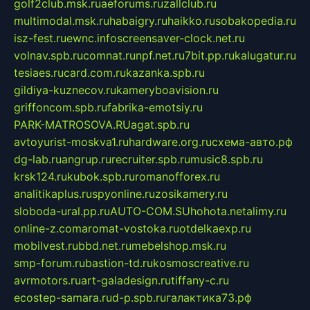
golf2club.msk.ru
aeforums.ru
zallclub.ru
multimodal.msk.ru
habaigry.ru
haikko.ru
sobakopedia.ru
isz-fest.ru
ewnc.info
screensaver-clock.net.ru
volnav.spb.ru
comnat.ru
npf.net.ru
7bit.pp.ru
kalugatur.ru
tesiaes.ru
card.com.ru
kazanka.spb.ru
gildiya-kuznecov.ru
kameryboavision.ru
griffoncom.spb.ru
fabrika-emotsiy.ru
PARK-MATROSOVA.RU
agat.spb.ru
avtoyurist-moskva1.ru
hardware.org.ru
схема-авто.рф
dg-lab.ru
angrup.ru
recruiter.spb.ru
music8.spb.ru
krsk124.ru
kubok.spb.ru
romanofforex.ru
analitikaplus.ru
spyonline.ru
zosikamery.ru
sloboda-ural.pp.ru
AUTO-COM.SU
hohota.net
alimy.ru
online-z.com
aromat-vostoka.ru
otdelkaexp.ru
mobilvest.ru
bbd.net.ru
mebelshop.msk.ru
smp-forum.ru
bastion-td.ru
kosmoscreative.ru
avrmotors.ru
art-galadesign.ru
tiffany-c.ru
ecostep-samara.ru
d-p.spb.ru
галактика73.рф