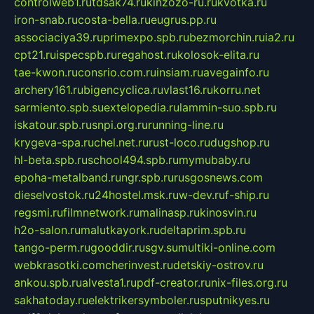
controlweb1.ru
tdsak74.ru
kinzozo-ru.ru
kvotka.ru
iron-snab.ru
costa-bella.ru
eugrus.pp.ru
associaciya39.ru
primexpo.spb.ru
bezmorchin.ru
ia2.ru
cpt21.ru
ispecspb.ru
regahost.ru
kolosok-elita.ru
tae-kwon.ru
consrio.com.ru
insiam.ru
avegainfo.ru
archery161.ru
bigencyclica.ru
vlast16.ru
korru.net
sarmiento.spb.su
extelopedia.ru
lammin-suo.spb.ru
iskatour.spb.ru
snpi.org.ru
running-line.ru
krygeva-spa.ru
chel.net.ru
rust-loco.ru
dugshop.ru
hl-beta.spb.ru
school494.spb.ru
mymubaby.ru
epoha-metalband.ru
ngr.spb.ru
rusgosnews.com
dieselvostok.ru
24hostel.msk.ru
w-dev.ru
f-ship.ru
regsmi.ru
filmnetwork.ru
malinasp.ru
kinosvin.ru
h2o-salon.ru
malutkayork.ru
deltaprim.spb.ru
tango-perm.ru
gooddir.ru
sgv.su
multiki-online.com
webkrasotki.com
cherinvest.ru
detskiy-ostrov.ru
ankou.spb.ru
alvesta1.ru
pdf-creator.ru
nix-files.org.ru
sakhatoday.ru
elektrikersymboler.ru
sputnikyes.ru