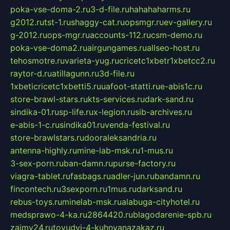
poka-vse-doma-2.ru
3-d-file.ru
hahahaharms.ru
g2012.ru
tst-1.ru
shaggy-cat.ru
opsmgr.ru
ev-gallery.ru
g-2012.ru
ops-mgr.ru
accounts-112.ru
csm-demo.ru
poka-vse-doma2.ru
airgungames.ru
allseo-host.ru
tehosmotre.ru
varieta-yug.ru
cricetc1xbetr1xbetcc2.ru
raytor-d.ru
atillagunn.ru
3d-file.ru
1xbeticricetc1xbetti5.ru
uafoot-statti.ru
e-abis1c.ru
store-brawl-stars.ru
kts-services.ru
dark-sand.ru
sindika-01.ru
sp-life.ru
x-legion.ru
sib-archives.ru
e-abis-1-c.ru
sindika01.ru
venda-festival.ru
store-brawlstars.ru
dooraleksandria.ru
antenna-highly.ru
mine-lab-msk.ru
1-mus.ru
3-sex-porn.ru
ban-damn.ru
purse-factory.ru
viagra-tablet.ru
fasbags.ru
adler-jun.ru
bandamn.ru
fincontech.ru
3sexporn.ru
1mus.ru
darksand.ru
rebus-toys.ru
minelab-msk.ru
alabuga-cityhotel.ru
medsprawo-4-ka.ru
2864420.ru
blagodarenie-spb.ru
zajmy24.ru
tovudyi-4-kuhnyanazakaz.ru