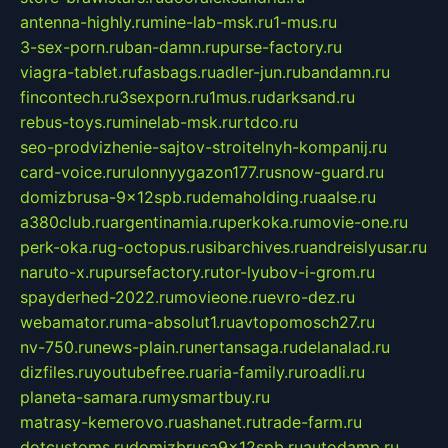
antenna-highly.ru
mine-lab-msk.ru
1-mus.ru
3-sex-porn.ru
ban-damn.ru
purse-factory.ru
viagra-tablet.ru
fasbags.ru
adler-jun.ru
bandamn.ru
fincontech.ru
3sexporn.ru
1mus.ru
darksand.ru
rebus-toys.ru
minelab-msk.ru
rtdco.ru
seo-prodvizhenie-sajtov-stroitelnyh-kompanij.ru
card-voice.ru
rulonnyygazon177.ru
snow-guard.ru
domizbrusa-9x12spb.ru
demaholding.ru
aalse.ru
a380club.ru
argentinamia.ru
perkoka.ru
movie-one.ru
perk-oka.ru
g-octopus.ru
sibarchives.ru
andreislyusar.ru
naruto-x.ru
pursefactory.ru
tor-lyubov-i-grom.ru
spayderhed-2022.ru
movieone.ru
evro-dez.ru
webamator.ru
ma-absolut1.ru
avtopomosch27.ru
nv-750.ru
news-plain.ru
nertansaga.ru
delanalad.ru
dizfiles.ru
youtubefree.ru
aria-family.ru
roadli.ru
planeta-samara.ru
mysmartbuy.ru
matrasy-kemerovo.ru
ashanet.ru
trade-farm.ru
dotcustoms.ru
domizbrusa9x12spb.ru
autodamp.ru