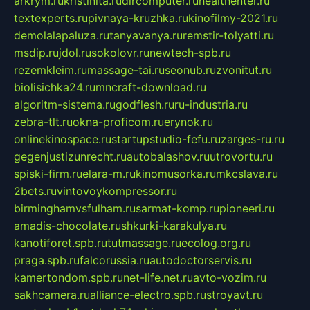
arkrym.ru
kristinita.ru
dircomputer.ru
healthenter.ru
textexperts.ru
pivnaya-kruzhka.ru
kinofilmy-2021.ru
demolalapaluza.ru
tanyavanya.ru
remstir-tolyatti.ru
msdip.ru
jdol.ru
sokolovr.ru
newtech-spb.ru
rezemkleim.ru
massage-tai.ru
seonub.ru
zvonitut.ru
biolisichka24.ru
mncraft-download.ru
algoritm-sistema.ru
godflesh.ru
ru-industria.ru
zebra-tlt.ru
okna-proficom.ru
erynok.ru
onlinekinospace.ru
startupstudio-fefu.ru
zarges-ru.ru
gegenjustizunrecht.ru
autobalashov.ru
utrovortu.ru
spiski-firm.ru
elara-m.ru
kinomusorka.ru
mkcslava.ru
2bets.ru
vintovoykompressor.ru
birminghamvsfulham.ru
sarmat-komp.ru
pioneeri.ru
amadis-chocolate.ru
shkurki-karakulya.ru
kanotiforet.spb.ru
tutmassage.ru
ecolog.org.ru
praga.spb.ru
falcorussia.ru
autodoctorservis.ru
kamertondom.spb.ru
net-life.net.ru
avto-vozim.ru
sakhcamera.ru
alliance-electro.spb.ru
stroyavt.ru