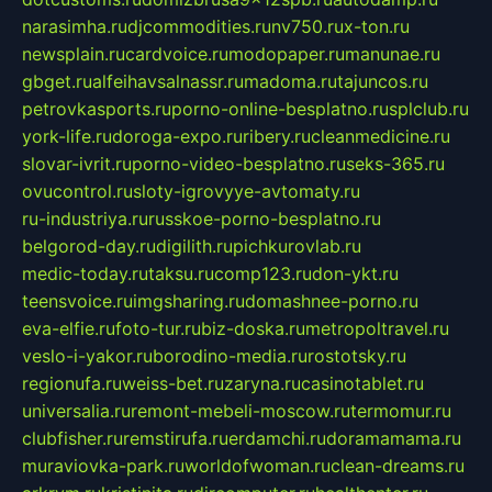
narasimha.ru
djcommodities.ru
nv750.ru
x-ton.ru
newsplain.ru
cardvoice.ru
modopaper.ru
manunae.ru
gbget.ru
alfeihavsalnassr.ru
madoma.ru
tajuncos.ru
petrovkasports.ru
porno-online-besplatno.ru
splclub.ru
york-life.ru
doroga-expo.ru
ribery.ru
cleanmedicine.ru
slovar-ivrit.ru
porno-video-besplatno.ru
seks-365.ru
ovucontrol.ru
sloty-igrovyye-avtomaty.ru
ru-industriya.ru
russkoe-porno-besplatno.ru
belgorod-day.ru
digilith.ru
pichkurovlab.ru
medic-today.ru
taksu.ru
comp123.ru
don-ykt.ru
teensvoice.ru
imgsharing.ru
domashnee-porno.ru
eva-elfie.ru
foto-tur.ru
biz-doska.ru
metropoltravel.ru
veslo-i-yakor.ru
borodino-media.ru
rostotsky.ru
regionufa.ru
weiss-bet.ru
zaryna.ru
casinotablet.ru
universalia.ru
remont-mebeli-moscow.ru
termomur.ru
clubfisher.ru
remstirufa.ru
erdamchi.ru
doramamama.ru
muraviovka-park.ru
worldofwoman.ru
clean-dreams.ru