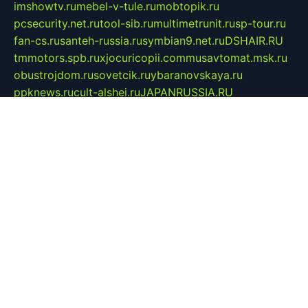
imshowtv.ru
mebel-v-tule.ru
mobtopik.ru
pcsecurity.net.ru
tool-sib.ru
multimetrunit.ru
sp-tour.ru
fan-cs.ru
santeh-russia.ru
symbian9.net.ru
DSHAIR.RU
tmmotors.spb.ru
xjocuricopii.com
musavtomat.msk.ru
obustrojdom.ru
sovetcik.ru
ybaranovskaya.ru
ppknews.ru
cult-alshei.ru
JAPANRUSSIA.RU
proekciyamebel.ru
imper-finans.ru
rim.org.ru
glamourai.ru
brassminus.ru
zabor-pro.ru
ftn.pp.ru
dorogoe58.ru
laimengpacker.ru
kuzova-zapchasti.ru
sageerp.ru
taxodrom.ru
dsrazvitie.ru
hardcity.net.ru
ratinghomegames.ru
topservice25.ru
gubernyan.ru
gtglasslined.ru
ii4.ru
tssport.spb.ru
andorra24.com
blackwallstreet.ru
oboimos.ru
optim-doors.com.ru
ikuch.ru
nycr.org.ru
npa21.ru
vremya-ch.spb.ru
desert000.ru
ivtorgi.ru
ifiori.ru
catalog-statei.ru
dcv.org.ru
spetsmaster174.ru
ipkameryhiseeu.ru
dum26.ru
ruspol.spb.ru
fr-opendp.ru
kam-solnyshko.ru
cheyenne-arapaho.ru
sevzapmetal.spb.ru