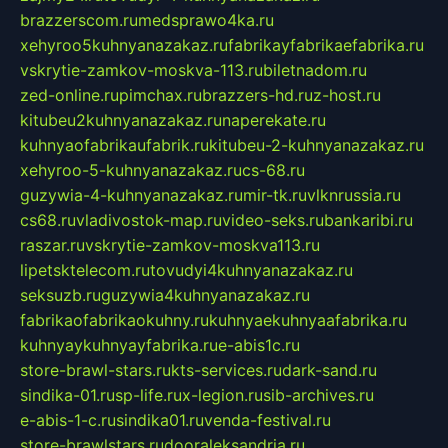
brazzerscom.ru
medsprawo4ka.ru
xehyroo5kuhnyanazakaz.ru
fabrikayfabrikaefabrika.ru
vskrytie-zamkov-moskva-113.ru
biletnadom.ru
zed-online.ru
pimchax.ru
brazzers-hd.ru
z-host.ru
kitubeu2kuhnyanazakaz.ru
naperekate.ru
kuhnyaofabrikaufabrik.ru
kitubeu-2-kuhnyanazakaz.ru
xehyroo-5-kuhnyanazakaz.ru
cs-68.ru
guzywia-4-kuhnyanazakaz.ru
mir-tk.ru
vlknrussia.ru
cs68.ru
vladivostok-map.ru
video-seks.ru
bankaribi.ru
raszar.ru
vskrytie-zamkov-moskva113.ru
lipetsktelecom.ru
tovudyi4kuhnyanazakaz.ru
seksuzb.ru
guzywia4kuhnyanazakaz.ru
fabrikaofabrikaokuhny.ru
kuhnyaekuhnyaafabrika.ru
kuhnyaykuhnyayfabrika.ru
e-abis1c.ru
store-brawl-stars.ru
kts-services.ru
dark-sand.ru
sindika-01.ru
sp-life.ru
x-legion.ru
sib-archives.ru
e-abis-1-c.ru
sindika01.ru
venda-festival.ru
store-brawlstars.ru
dooraleksandria.ru