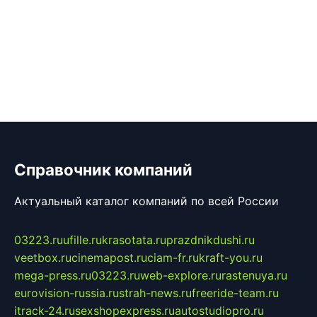
Справочник компаний
Актуальный каталог компаний по всей России
03223.ru
ufille.ru
krasotata.ru
prazdnikdushi.ru
veetbox.ru
cinemapost.ru
ciam-fr.ru
kraft-you.ru
mega-press.ru
03223.ru
web-explore.ru
rastenuya.ru
eurovision-russia.ru
strah-news.ru
freeride-team.ru
itrack-24.ru
sexshopexpress.ru
autostudiopro.ru