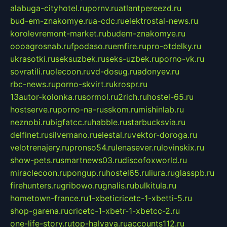
alabuga-cityhotel.ru
pornv.ru
atlantpereezd.ru
bud-em-znakomye.ru
a-cdc.ru
elektrostal-news.ru
korolevremont-market.ru
budem-znakomye.ru
oooagrosnab.ru
fpodaso.ru
emfire.ru
pro-otdelky.ru
ukrasotki.ru
seksuzbek.ru
seks-uzbek.ru
porno-vk.ru
sovratili.ru
olecoon.ru
vd-dosug.ru
adonyev.ru
rbc-news.ru
porno-skvirt.ru
krospr.ru
13autor-kolonka.ru
sormol.ru
2rich.ru
hostel-65.ru
hostserve.ru
porno-na-russkom.ru
mishinlab.ru
neznobi.ru
bigfatcc.ru
habble.ru
starbucksvia.ru
delfinet.ru
silvernano.ru
elestal.ru
vektor-doroga.ru
velotrenajery.ru
pronso54.ru
lenasever.ru
lovinskix.ru
show-pets.ru
smartnews03.ru
discofoxworld.ru
miraclecoon.ru
pongup.ru
hostel65.ru
liura.ru
glasspb.ru
firehunters.ru
gribowo.ru
gnalis.ru
bulkitula.ru
hometown-france.ru
1-xbeticricetc-1-xbetti-5.ru
shop-garena.ru
cricetc-1-xbetr-1-xbetcc-2.ru
one-life-story.ru
top-halyava.ru
accounts112.ru