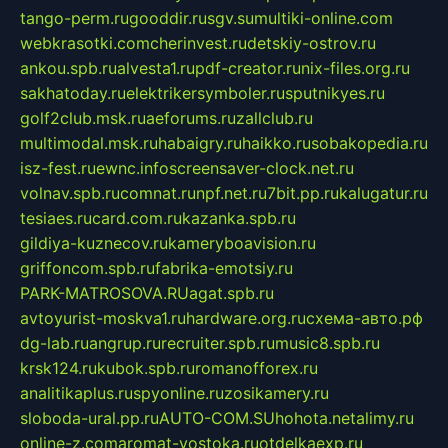
tango-perm.ru
gooddir.ru
sgv.su
multiki-online.com
webkrasotki.com
cherinvest.ru
detskiy-ostrov.ru
ankou.spb.ru
alvesta1.ru
pdf-creator.ru
nix-files.org.ru
sakhatoday.ru
elektrikersymboler.ru
sputnikyes.ru
golf2club.msk.ru
aeforums.ru
zallclub.ru
multimodal.msk.ru
habaigry.ru
haikko.ru
sobakopedia.ru
isz-fest.ru
ewnc.info
screensaver-clock.net.ru
volnav.spb.ru
comnat.ru
npf.net.ru
7bit.pp.ru
kalugatur.ru
tesiaes.ru
card.com.ru
kazanka.spb.ru
gildiya-kuznecov.ru
kameryboavision.ru
griffoncom.spb.ru
fabrika-emotsiy.ru
PARK-MATROSOVA.RU
agat.spb.ru
avtoyurist-moskva1.ru
hardware.org.ru
схема-авто.рф
dg-lab.ru
angrup.ru
recruiter.spb.ru
music8.spb.ru
krsk124.ru
kubok.spb.ru
romanofforex.ru
analitikaplus.ru
spyonline.ru
zosikamery.ru
sloboda-ural.pp.ru
AUTO-COM.SU
hohota.net
alimy.ru
online-z.com
aromat-vostoka.ru
otdelkaexp.ru