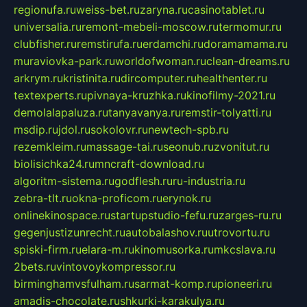
regionufa.ru
weiss-bet.ru
zaryna.ru
casinotablet.ru
universalia.ru
remont-mebeli-moscow.ru
termomur.ru
clubfisher.ru
remstirufa.ru
erdamchi.ru
doramamama.ru
muraviovka-park.ru
worldofwoman.ru
clean-dreams.ru
arkrym.ru
kristinita.ru
dircomputer.ru
healthenter.ru
textexperts.ru
pivnaya-kruzhka.ru
kinofilmy-2021.ru
demolalapaluza.ru
tanyavanya.ru
remstir-tolyatti.ru
msdip.ru
jdol.ru
sokolovr.ru
newtech-spb.ru
rezemkleim.ru
massage-tai.ru
seonub.ru
zvonitut.ru
biolisichka24.ru
mncraft-download.ru
algoritm-sistema.ru
godflesh.ru
ru-industria.ru
zebra-tlt.ru
okna-proficom.ru
erynok.ru
onlinekinospace.ru
startupstudio-fefu.ru
zarges-ru.ru
gegenjustizunrecht.ru
autobalashov.ru
utrovortu.ru
spiski-firm.ru
elara-m.ru
kinomusorka.ru
mkcslava.ru
2bets.ru
vintovoykompressor.ru
birminghamvsfulham.ru
sarmat-komp.ru
pioneeri.ru
amadis-chocolate.ru
shkurki-karakulya.ru