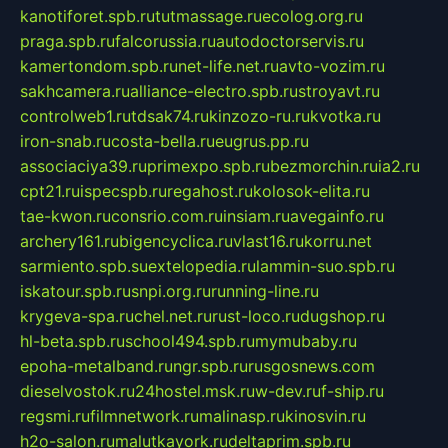
kanotiforet.spb.ru
tutmassage.ru
ecolog.org.ru
praga.spb.ru
falcorussia.ru
autodoctorservis.ru
kamertondom.spb.ru
net-life.net.ru
avto-vozim.ru
sakhcamera.ru
alliance-electro.spb.ru
stroyavt.ru
controlweb1.ru
tdsak74.ru
kinzozo-ru.ru
kvotka.ru
iron-snab.ru
costa-bella.ru
eugrus.pp.ru
associaciya39.ru
primexpo.spb.ru
bezmorchin.ru
ia2.ru
cpt21.ru
ispecspb.ru
regahost.ru
kolosok-elita.ru
tae-kwon.ru
consrio.com.ru
insiam.ru
avegainfo.ru
archery161.ru
bigencyclica.ru
vlast16.ru
korru.net
sarmiento.spb.su
extelopedia.ru
lammin-suo.spb.ru
iskatour.spb.ru
snpi.org.ru
running-line.ru
krygeva-spa.ru
chel.net.ru
rust-loco.ru
dugshop.ru
hl-beta.spb.ru
school494.spb.ru
mymubaby.ru
epoha-metalband.ru
ngr.spb.ru
rusgosnews.com
dieselvostok.ru
24hostel.msk.ru
w-dev.ru
f-ship.ru
regsmi.ru
filmnetwork.ru
malinasp.ru
kinosvin.ru
h2o-salon.ru
malutkayork.ru
deltaprim.spb.ru