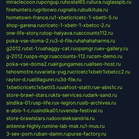
miraclecoon.ru
pongup.ru
hostel65.ru
liura.ru
glasspb.ru
firehunters.ru
gribowo.ru
gnalis.ru
bulkitula.ru
hometown-france.ru
1-xbeticricetc-1-xbetti-5.ru
shop-garena.ru
cricetc-1-xbetr-1-xbetcc-2.ru
one-life-story.ru
top-halyava.ru
accounts112.ru
poka-vse-doma-2.ru
3-d-file.ru
hahahaharms.ru
g2012.ru
tst-1.ru
shaggy-cat.ru
opsmgr.ru
ev-gallery.ru
g-2012.ru
ops-mgr.ru
accounts-112.ru
csm-demo.ru
poka-vse-doma2.ru
airgungames.ru
allseo-host.ru
tehosmotre.ru
varieta-yug.ru
cricetc1xbetr1xbetcc2.ru
raytor-d.ru
atillagunn.ru
3d-file.ru
1xbeticricetc1xbetti5.ru
uafoot-statti.ru
e-abis1c.ru
store-brawl-stars.ru
kts-services.ru
dark-sand.ru
sindika-01.ru
sp-life.ru
x-legion.ru
sib-archives.ru
e-abis-1-c.ru
sindika01.ru
venda-festival.ru
store-brawlstars.ru
dooraleksandria.ru
antenna-highly.ru
mine-lab-msk.ru
1-mus.ru
3-sex-porn.ru
ban-damn.ru
purse-factory.ru