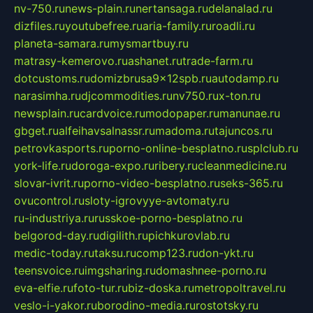
nv-750.ru
news-plain.ru
nertansaga.ru
delanalad.ru
dizfiles.ru
youtubefree.ru
aria-family.ru
roadli.ru
planeta-samara.ru
mysmartbuy.ru
matrasy-kemerovo.ru
ashanet.ru
trade-farm.ru
dotcustoms.ru
domizbrusa9x12spb.ru
autodamp.ru
narasimha.ru
djcommodities.ru
nv750.ru
x-ton.ru
newsplain.ru
cardvoice.ru
modopaper.ru
manunae.ru
gbget.ru
alfeihavsalnassr.ru
madoma.ru
tajuncos.ru
petrovkasports.ru
porno-online-besplatno.ru
splclub.ru
york-life.ru
doroga-expo.ru
ribery.ru
cleanmedicine.ru
slovar-ivrit.ru
porno-video-besplatno.ru
seks-365.ru
ovucontrol.ru
sloty-igrovyye-avtomaty.ru
ru-industriya.ru
russkoe-porno-besplatno.ru
belgorod-day.ru
digilith.ru
pichkurovlab.ru
medic-today.ru
taksu.ru
comp123.ru
don-ykt.ru
teensvoice.ru
imgsharing.ru
domashnee-porno.ru
eva-elfie.ru
foto-tur.ru
biz-doska.ru
metropoltravel.ru
veslo-i-yakor.ru
borodino-media.ru
rostotsky.ru