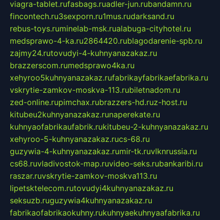
viagra-tablet.ru
fasbags.ru
adler-jun.ru
bandamn.ru
fincontech.ru
3sexporn.ru
1mus.ru
darksand.ru
rebus-toys.ru
minelab-msk.ru
alabuga-cityhotel.ru
medsprawo-4-ka.ru
2864420.ru
blagodarenie-spb.ru
zajmy24.ru
tovudyi-4-kuhnyanazakaz.ru
brazzerscom.ru
medsprawo4ka.ru
xehyroo5kuhnyanazakaz.ru
fabrikayfabrikaefabrika.ru
vskrytie-zamkov-moskva-113.ru
biletnadom.ru
zed-online.ru
pimchax.ru
brazzers-hd.ru
z-host.ru
kitubeu2kuhnyanazakaz.ru
naperekate.ru
kuhnyaofabrikaufabrik.ru
kitubeu-2-kuhnyanazakaz.ru
xehyroo-5-kuhnyanazakaz.ru
cs-68.ru
guzywia-4-kuhnyanazakaz.ru
mir-tk.ru
vlknrussia.ru
cs68.ru
vladivostok-map.ru
video-seks.ru
bankaribi.ru
raszar.ru
vskrytie-zamkov-moskva113.ru
lipetsktelecom.ru
tovudyi4kuhnyanazakaz.ru
seksuzb.ru
guzywia4kuhnyanazakaz.ru
fabrikaofabrikaokuhny.ru
kuhnyaekuhnyaafabrika.ru