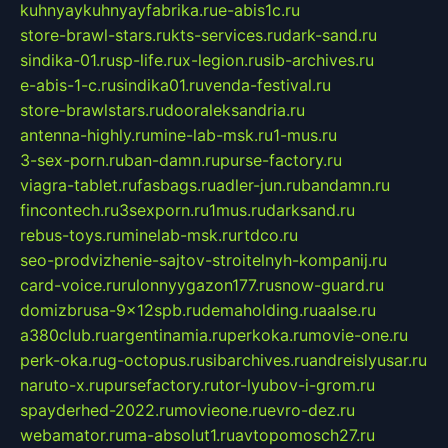
kuhnyaykuhnyayfabrika.ru
e-abis1c.ru
store-brawl-stars.ru
kts-services.ru
dark-sand.ru
sindika-01.ru
sp-life.ru
x-legion.ru
sib-archives.ru
e-abis-1-c.ru
sindika01.ru
venda-festival.ru
store-brawlstars.ru
dooraleksandria.ru
antenna-highly.ru
mine-lab-msk.ru
1-mus.ru
3-sex-porn.ru
ban-damn.ru
purse-factory.ru
viagra-tablet.ru
fasbags.ru
adler-jun.ru
bandamn.ru
fincontech.ru
3sexporn.ru
1mus.ru
darksand.ru
rebus-toys.ru
minelab-msk.ru
rtdco.ru
seo-prodvizhenie-sajtov-stroitelnyh-kompanij.ru
card-voice.ru
rulonnyygazon177.ru
snow-guard.ru
domizbrusa-9x12spb.ru
demaholding.ru
aalse.ru
a380club.ru
argentinamia.ru
perkoka.ru
movie-one.ru
perk-oka.ru
g-octopus.ru
sibarchives.ru
andreislyusar.ru
naruto-x.ru
pursefactory.ru
tor-lyubov-i-grom.ru
spayderhed-2022.ru
movieone.ru
evro-dez.ru
webamator.ru
ma-absolut1.ru
avtopomosch27.ru