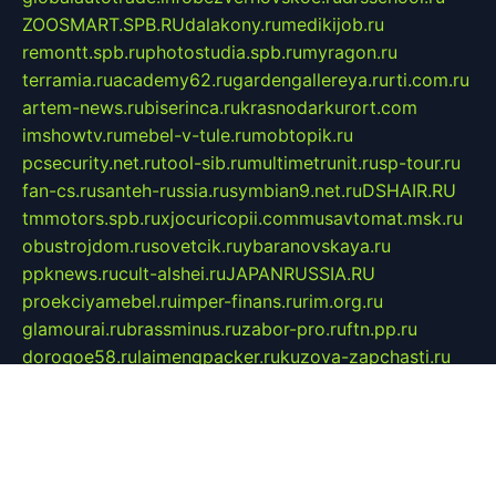
ZOOSMART.SPB.RU
dalakony.ru
medikijob.ru
remontt.spb.ru
photostudia.spb.ru
myragon.ru
terramia.ru
academy62.ru
gardengallereya.ru
rti.com.ru
artem-news.ru
biserinca.ru
krasnodarkurort.com
imshowtv.ru
mebel-v-tule.ru
mobtopik.ru
pcsecurity.net.ru
tool-sib.ru
multimetrunit.ru
sp-tour.ru
fan-cs.ru
santeh-russia.ru
symbian9.net.ru
DSHAIR.RU
tmmotors.spb.ru
xjocuricopii.com
musavtomat.msk.ru
obustrojdom.ru
sovetcik.ru
ybaranovskaya.ru
ppknews.ru
cult-alshei.ru
JAPANRUSSIA.RU
proekciyamebel.ru
imper-finans.ru
rim.org.ru
glamourai.ru
brassminus.ru
zabor-pro.ru
ftn.pp.ru
dorogoe58.ru
laimengpacker.ru
kuzova-zapchasti.ru
sageerp.ru
taxodrom.ru
dsrazvitie.ru
hardcity.net.ru
ratinghomegames.ru
topservice25.ru
gubernyan.ru
gtglasslined.ru
ii4.ru
tssport.spb.ru
andorra24.com
blackwallstreet.ru
oboimos.ru
optim-doors.com.ru
ikuch.ru
nycr.org.ru
npa21.ru
vremya-ch.spb.ru