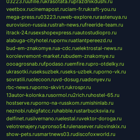
03223.ru
ufille.ru
krasotata.ru
prazdnikdushi.ru
veetbox.ru
cinemapost.ru
ciam-fr.ru
kraft-you.ru
mega-press.ru
03223.ru
web-explore.ru
rastenuya.ru
eurovision-russia.ru
strah-news.ru
freeride-team.ru
itrack-24.ru
sexshopexpress.ru
autostudiopro.ru
alabuga-cityhotel.ru
pornv.ru
atlantpereezd.ru
bud-em-znakomye.ru
a-cdc.ru
elektrostal-news.ru
korolevremont-market.ru
budem-znakomye.ru
oooagrosnab.ru
fpodaso.ru
emfire.ru
pro-otdelky.ru
ukrasotki.ru
seksuzbek.ru
seks-uzbek.ru
porno-vk.ru
sovratili.ru
olecoon.ru
vd-dosug.ru
adonyev.ru
rbc-news.ru
porno-skvirt.ru
krospr.ru
13autor-kolonka.ru
sormol.ru
2rich.ru
hostel-65.ru
hostserve.ru
porno-na-russkom.ru
mishinlab.ru
neznobi.ru
bigfatcc.ru
habble.ru
starbucksvia.ru
delfinet.ru
silvernano.ru
elestal.ru
vektor-doroga.ru
velotrenajery.ru
pronso54.ru
lenasever.ru
lovinskix.ru
show-pets.ru
smartnews03.ru
discofoxworld.ru