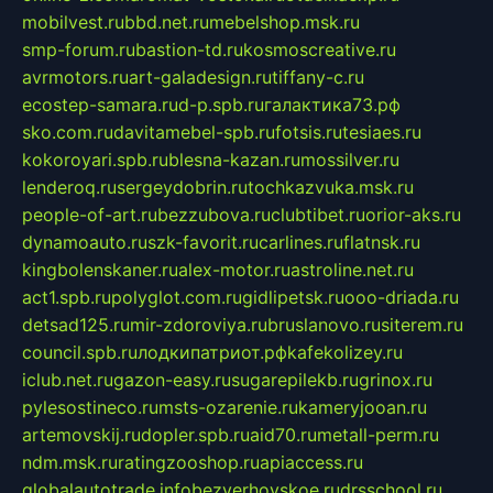
mobilvest.ru
bbd.net.ru
mebelshop.msk.ru
smp-forum.ru
bastion-td.ru
kosmoscreative.ru
avrmotors.ru
art-galadesign.ru
tiffany-c.ru
ecostep-samara.ru
d-p.spb.ru
галактика73.рф
sko.com.ru
davitamebel-spb.ru
fotsis.ru
tesiaes.ru
kokoroyari.spb.ru
blesna-kazan.ru
mossilver.ru
lenderoq.ru
sergeydobrin.ru
tochkazvuka.msk.ru
people-of-art.ru
bezzubova.ru
clubtibet.ru
orior-aks.ru
dynamoauto.ru
szk-favorit.ru
carlines.ru
flatnsk.ru
kingbolenskaner.ru
alex-motor.ru
astroline.net.ru
act1.spb.ru
polyglot.com.ru
gidlipetsk.ru
ooo-driada.ru
detsad125.ru
mir-zdoroviya.ru
bruslanovo.ru
siterem.ru
council.spb.ru
лодкипатриот.рф
kafekolizey.ru
iclub.net.ru
gazon-easy.ru
sugarepilekb.ru
grinox.ru
pylesostineco.ru
msts-ozarenie.ru
kameryjooan.ru
artemovskij.ru
dopler.spb.ru
aid70.ru
metall-perm.ru
ndm.msk.ru
ratingzooshop.ru
apiaccess.ru
globalautotrade.info
bezverhovskoe.ru
drsschool.ru