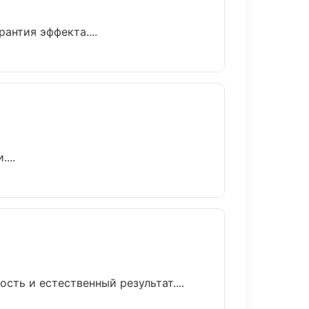
нтия эффекта....
...
ть и естественный результат....