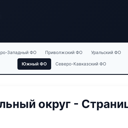
й
ро-Западный ФО
Приволжский ФО
Уральский ФО
Южный ФО
Северо-Кавказский ФО
ьный округ - Страниц