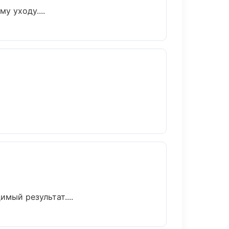
у уходу....
мый результат....