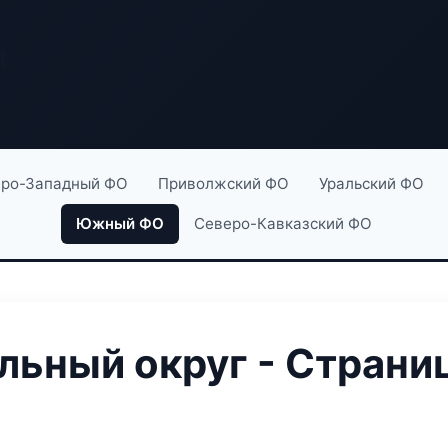
й
ро-Западный ФО
Приволжский ФО
Уральский ФО
Южный ФО
Северо-Кавказский ФО
ьный округ - Страниц