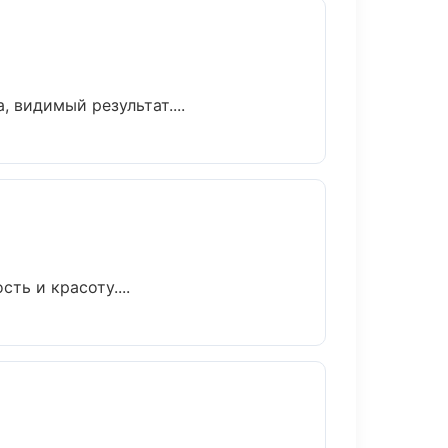
 видимый результат....
ть и красоту....