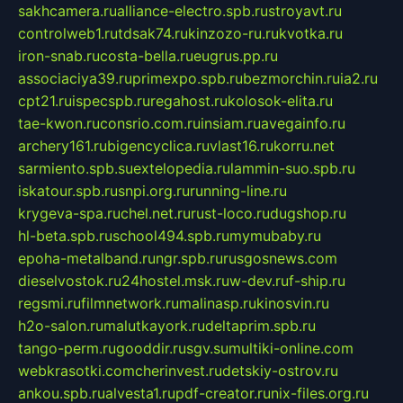
sakhcamera.ru
alliance-electro.spb.ru
stroyavt.ru
controlweb1.ru
tdsak74.ru
kinzozo-ru.ru
kvotka.ru
iron-snab.ru
costa-bella.ru
eugrus.pp.ru
associaciya39.ru
primexpo.spb.ru
bezmorchin.ru
ia2.ru
cpt21.ru
ispecspb.ru
regahost.ru
kolosok-elita.ru
tae-kwon.ru
consrio.com.ru
insiam.ru
avegainfo.ru
archery161.ru
bigencyclica.ru
vlast16.ru
korru.net
sarmiento.spb.su
extelopedia.ru
lammin-suo.spb.ru
iskatour.spb.ru
snpi.org.ru
running-line.ru
krygeva-spa.ru
chel.net.ru
rust-loco.ru
dugshop.ru
hl-beta.spb.ru
school494.spb.ru
mymubaby.ru
epoha-metalband.ru
ngr.spb.ru
rusgosnews.com
dieselvostok.ru
24hostel.msk.ru
w-dev.ru
f-ship.ru
regsmi.ru
filmnetwork.ru
malinasp.ru
kinosvin.ru
h2o-salon.ru
malutkayork.ru
deltaprim.spb.ru
tango-perm.ru
gooddir.ru
sgv.su
multiki-online.com
webkrasotki.com
cherinvest.ru
detskiy-ostrov.ru
ankou.spb.ru
alvesta1.ru
pdf-creator.ru
nix-files.org.ru