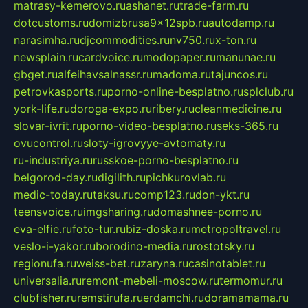
matrasy-kemerovo.ru
ashanet.ru
trade-farm.ru
dotcustoms.ru
domizbrusa9x12spb.ru
autodamp.ru
narasimha.ru
djcommodities.ru
nv750.ru
x-ton.ru
newsplain.ru
cardvoice.ru
modopaper.ru
manunae.ru
gbget.ru
alfeihavsalnassr.ru
madoma.ru
tajuncos.ru
petrovkasports.ru
porno-online-besplatno.ru
splclub.ru
york-life.ru
doroga-expo.ru
ribery.ru
cleanmedicine.ru
slovar-ivrit.ru
porno-video-besplatno.ru
seks-365.ru
ovucontrol.ru
sloty-igrovyye-avtomaty.ru
ru-industriya.ru
russkoe-porno-besplatno.ru
belgorod-day.ru
digilith.ru
pichkurovlab.ru
medic-today.ru
taksu.ru
comp123.ru
don-ykt.ru
teensvoice.ru
imgsharing.ru
domashnee-porno.ru
eva-elfie.ru
foto-tur.ru
biz-doska.ru
metropoltravel.ru
veslo-i-yakor.ru
borodino-media.ru
rostotsky.ru
regionufa.ru
weiss-bet.ru
zaryna.ru
casinotablet.ru
universalia.ru
remont-mebeli-moscow.ru
termomur.ru
clubfisher.ru
remstirufa.ru
erdamchi.ru
doramamama.ru