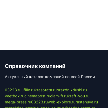
Справочник компаний
Актуальный каталог компаний по всей России
03223.ru
ufille.ru
krasotata.ru
prazdnikdushi.ru
veetbox.ru
cinemapost.ru
ciam-fr.ru
kraft-you.ru
mega-press.ru
03223.ru
web-explore.ru
rastenuya.ru