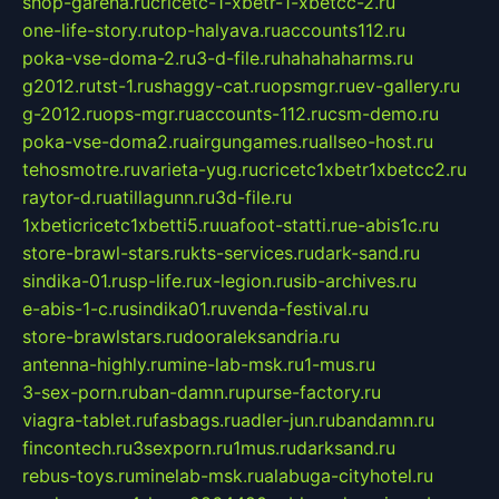
shop-garena.ru
cricetc-1-xbetr-1-xbetcc-2.ru
one-life-story.ru
top-halyava.ru
accounts112.ru
poka-vse-doma-2.ru
3-d-file.ru
hahahaharms.ru
g2012.ru
tst-1.ru
shaggy-cat.ru
opsmgr.ru
ev-gallery.ru
g-2012.ru
ops-mgr.ru
accounts-112.ru
csm-demo.ru
poka-vse-doma2.ru
airgungames.ru
allseo-host.ru
tehosmotre.ru
varieta-yug.ru
cricetc1xbetr1xbetcc2.ru
raytor-d.ru
atillagunn.ru
3d-file.ru
1xbeticricetc1xbetti5.ru
uafoot-statti.ru
e-abis1c.ru
store-brawl-stars.ru
kts-services.ru
dark-sand.ru
sindika-01.ru
sp-life.ru
x-legion.ru
sib-archives.ru
e-abis-1-c.ru
sindika01.ru
venda-festival.ru
store-brawlstars.ru
dooraleksandria.ru
antenna-highly.ru
mine-lab-msk.ru
1-mus.ru
3-sex-porn.ru
ban-damn.ru
purse-factory.ru
viagra-tablet.ru
fasbags.ru
adler-jun.ru
bandamn.ru
fincontech.ru
3sexporn.ru
1mus.ru
darksand.ru
rebus-toys.ru
minelab-msk.ru
alabuga-cityhotel.ru