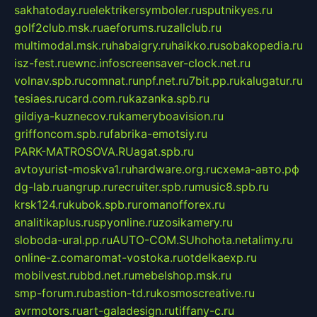
sakhatoday.ru
elektrikersymboler.ru
sputnikyes.ru
golf2club.msk.ru
aeforums.ru
zallclub.ru
multimodal.msk.ru
habaigry.ru
haikko.ru
sobakopedia.ru
isz-fest.ru
ewnc.info
screensaver-clock.net.ru
volnav.spb.ru
comnat.ru
npf.net.ru
7bit.pp.ru
kalugatur.ru
tesiaes.ru
card.com.ru
kazanka.spb.ru
gildiya-kuznecov.ru
kameryboavision.ru
griffoncom.spb.ru
fabrika-emotsiy.ru
PARK-MATROSOVA.RU
agat.spb.ru
avtoyurist-moskva1.ru
hardware.org.ru
схема-авто.рф
dg-lab.ru
angrup.ru
recruiter.spb.ru
music8.spb.ru
krsk124.ru
kubok.spb.ru
romanofforex.ru
analitikaplus.ru
spyonline.ru
zosikamery.ru
sloboda-ural.pp.ru
AUTO-COM.SU
hohota.net
alimy.ru
online-z.com
aromat-vostoka.ru
otdelkaexp.ru
mobilvest.ru
bbd.net.ru
mebelshop.msk.ru
smp-forum.ru
bastion-td.ru
kosmoscreative.ru
avrmotors.ru
art-galadesign.ru
tiffany-c.ru