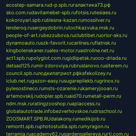
ecostep-samara.ru
d-p.spb.ru
галактика73.рф
sko.com.ru
davitamebel-spb.ru
fotsis.ru
tesiaes.ru
kokoroyari.spb.ru
blesna-kazan.ru
mossilver.ru
lenderoq.ru
sergeydobrin.ru
tochkazvuka.msk.ru
people-of-art.ru
bezzubova.ru
clubtibet.ru
orior-aks.ru
dynamoauto.ru
szk-favorit.ru
carlines.ru
flatnsk.ru
kingbolenskaner.ru
alex-motor.ru
astroline.net.ru
act1.spb.ru
polyglot.com.ru
gidlipetsk.ru
ooo-driada.ru
detsad125.ru
mir-zdoroviya.ru
bruslanovo.ru
siterem.ru
council.spb.ru
лодкипатриот.рф
kafekolizey.ru
iclub.net.ru
gazon-easy.ru
sugarepilekb.ru
grinox.ru
pylesostineco.ru
msts-ozarenie.ru
kameryjooan.ru
artemovskij.ru
dopler.spb.ru
aid70.ru
metall-perm.ru
ndm.msk.ru
ratingzooshop.ru
apiaccess.ru
globalautotrade.info
bezverhovskoe.ru
drsschool.ru
ZOOSMART.SPB.RU
dalakony.ru
medikijob.ru
remontt.spb.ru
photostudia.spb.ru
myragon.ru
terramia.ru
academy62.ru
gardengallereya.ru
rti.com.ru