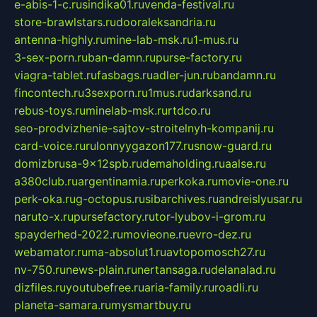
e-abis-1-c.ru
sindika01.ru
venda-festival.ru
store-brawlstars.ru
dooraleksandria.ru
antenna-highly.ru
mine-lab-msk.ru
1-mus.ru
3-sex-porn.ru
ban-damn.ru
purse-factory.ru
viagra-tablet.ru
fasbags.ru
adler-jun.ru
bandamn.ru
fincontech.ru
3sexporn.ru
1mus.ru
darksand.ru
rebus-toys.ru
minelab-msk.ru
rtdco.ru
seo-prodvizhenie-sajtov-stroitelnyh-kompanij.ru
card-voice.ru
rulonnyygazon177.ru
snow-guard.ru
domizbrusa-9x12spb.ru
demaholding.ru
aalse.ru
a380club.ru
argentinamia.ru
perkoka.ru
movie-one.ru
perk-oka.ru
g-octopus.ru
sibarchives.ru
andreislyusar.ru
naruto-x.ru
pursefactory.ru
tor-lyubov-i-grom.ru
spayderhed-2022.ru
movieone.ru
evro-dez.ru
webamator.ru
ma-absolut1.ru
avtopomosch27.ru
nv-750.ru
news-plain.ru
nertansaga.ru
delanalad.ru
dizfiles.ru
youtubefree.ru
aria-family.ru
roadli.ru
planeta-samara.ru
mysmartbuy.ru