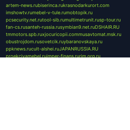
artem-news.ru
biserinca.ru
krasnodarkurort.com
imshowtv.ru
mebel-v-tule.ru
mobtopik.ru
pcsecurity.net.ru
tool-sib.ru
multimetrunit.ru
sp-tour.ru
fan-cs.ru
santeh-russia.ru
symbian9.net.ru
DSHAIR.RU
tmmotors.spb.ru
xjocuricopii.com
musavtomat.msk.ru
obustrojdom.ru
sovetcik.ru
ybaranovskaya.ru
ppknews.ru
cult-alshei.ru
JAPANRUSSIA.RU
proekciyamebel.ru
imper-finans.ru
rim.org.ru
glamourai.ru
brassminus.ru
zabor-pro.ru
ftn.pp.ru
dorogoe58.ru
laimengpacker.ru
kuzova-zapchasti.ru
sageerp.ru
taxodrom.ru
dsrazvitie.ru
hardcity.net.ru
ratinghomegames.ru
topservice25.ru
gubernyan.ru
gtglasslined.ru
ii4.ru
tssport.spb.ru
andorra24.com
blackwallstreet.ru
oboimos.ru
optim-doors.com.ru
ikuch.ru
nycr.org.ru
npa21.ru
vremya-ch.spb.ru
desert000.ru
ivtorgi.ru
ifiori.ru
catalog-statei.ru
dcv.org.ru
spetsmaster174.ru
ipkameryhiseeu.ru
dum26.ru
ruspol.spb.ru
fr-opendp.ru
kam-solnyshko.ru