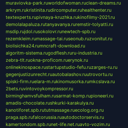
muraviovka-park.ru
worldofwoman.ru
clean-dreams.ru
arkrym.ru
kristinita.ru
dircomputer.ru
healthenter.ru
textexperts.ru
pivnaya-kruzhka.ru
kinofilmy-2021.ru
demolalapaluza.ru
tanyavanya.ru
remstir-tolyatti.ru
msdip.ru
jdol.ru
sokolovr.ru
newtech-spb.ru
rezemkleim.ru
massage-tai.ru
seonub.ru
zvonitut.ru
biolisichka24.ru
mncraft-download.ru
algoritm-sistema.ru
godflesh.ru
ru-industria.ru
zebra-tlt.ru
okna-proficom.ru
erynok.ru
onlinekinospace.ru
startupstudio-fefu.ru
zarges-ru.ru
gegenjustizunrecht.ru
autobalashov.ru
utrovortu.ru
spiski-firm.ru
elara-m.ru
kinomusorka.ru
mkcslava.ru
2bets.ru
vintovoykompressor.ru
birminghamvsfulham.ru
sarmat-komp.ru
pioneeri.ru
amadis-chocolate.ru
shkurki-karakulya.ru
kanotiforet.spb.ru
tutmassage.ru
ecolog.org.ru
praga.spb.ru
falcorussia.ru
autodoctorservis.ru
kamertondom.spb.ru
net-life.net.ru
avto-vozim.ru