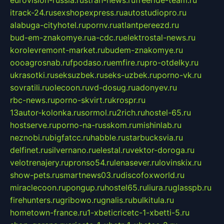
eurovision-russia.ru
strah-news.ru
freeride-team.ru
itrack-24.ru
sexshopexpress.ru
autostudiopro.ru
alabuga-cityhotel.ru
pornv.ru
atlantpereezd.ru
bud-em-znakomye.ru
a-cdc.ru
elektrostal-news.ru
korolevremont-market.ru
budem-znakomye.ru
oooagrosnab.ru
fpodaso.ru
emfire.ru
pro-otdelky.ru
ukrasotki.ru
seksuzbek.ru
seks-uzbek.ru
porno-vk.ru
sovratili.ru
olecoon.ru
vd-dosug.ru
adonyev.ru
rbc-news.ru
porno-skvirt.ru
krospr.ru
13autor-kolonka.ru
sormol.ru
2rich.ru
hostel-65.ru
hostserve.ru
porno-na-russkom.ru
mishinlab.ru
neznobi.ru
bigfatcc.ru
habble.ru
starbucksvia.ru
delfinet.ru
silvernano.ru
elestal.ru
vektor-doroga.ru
velotrenajery.ru
pronso54.ru
lenasever.ru
lovinskix.ru
show-pets.ru
smartnews03.ru
discofoxworld.ru
miraclecoon.ru
pongup.ru
hostel65.ru
liura.ru
glasspb.ru
firehunters.ru
gribowo.ru
gnalis.ru
bulkitula.ru
hometown-france.ru
1-xbeticricetc-1-xbetti-5.ru