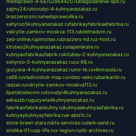
medsprawo-4-ka.ru
2864420.ru
blagodarenie-spb.ru
zajmy24.ru
tovudyi-4-kuhnyanazakaz.ru
brazzerscom.ru
medsprawo4ka.ru
xehyroo5kuhnyanazakaz.ru
fabrikayfabrikaefabrika.ru
vskrytie-zamkov-moskva-113.ru
biletnadom.ru
zed-online.ru
pimchax.ru
brazzers-hd.ru
z-host.ru
kitubeu2kuhnyanazakaz.ru
naperekate.ru
kuhnyaofabrikaufabrik.ru
kitubeu-2-kuhnyanazakaz.ru
xehyroo-5-kuhnyanazakaz.ru
cs-68.ru
guzywia-4-kuhnyanazakaz.ru
mir-tk.ru
vlknrussia.ru
cs68.ru
vladivostok-map.ru
video-seks.ru
bankaribi.ru
raszar.ru
vskrytie-zamkov-moskva113.ru
lipetsktelecom.ru
tovudyi4kuhnyanazakaz.ru
seksuzb.ru
guzywia4kuhnyanazakaz.ru
fabrikaofabrikaokuhny.ru
kuhnyaekuhnyaafabrika.ru
kuhnyaykuhnyayfabrika.ru
e-abis1c.ru
store-brawl-stars.ru
kts-services.ru
dark-sand.ru
sindika-01.ru
sp-life.ru
x-legion.ru
sib-archives.ru