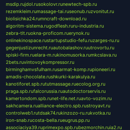
msdip.ru
jdol.ru
sokolovr.ru
newtech-spb.ru
rezemkleim.ru
massage-tai.ru
seonub.ru
zvonitut.ru
biolisichka24.ru
mncraft-download.ru
algoritm-sistema.ru
godflesh.ru
ru-industria.ru
zebra-tlt.ru
okna-proficom.ru
erynok.ru
onlinekinospace.ru
startupstudio-fefu.ru
zarges-ru.ru
gegenjustizunrecht.ru
autobalashov.ru
utrovortu.ru
spiski-firm.ru
elara-m.ru
kinomusorka.ru
mkcslava.ru
2bets.ru
vintovoykompressor.ru
birminghamvsfulham.ru
sarmat-komp.ru
pioneeri.ru
amadis-chocolate.ru
shkurki-karakulya.ru
kanotiforet.spb.ru
tutmassage.ru
ecolog.org.ru
praga.spb.ru
falcorussia.ru
autodoctorservis.ru
kamertondom.spb.ru
net-life.net.ru
avto-vozim.ru
sakhcamera.ru
alliance-electro.spb.ru
stroyavt.ru
controlweb1.ru
tdsak74.ru
kinzozo-ru.ru
kvotka.ru
iron-snab.ru
costa-bella.ru
eugrus.pp.ru
associaciya39.ru
primexpo.spb.ru
bezmorchin.ru
ia2.ru