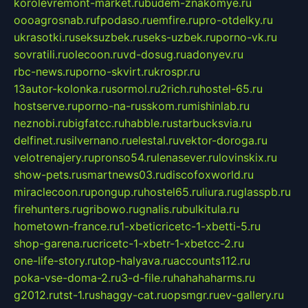
korolevremont-market.ru
budem-znakomye.ru
oooagrosnab.ru
fpodaso.ru
emfire.ru
pro-otdelky.ru
ukrasotki.ru
seksuzbek.ru
seks-uzbek.ru
porno-vk.ru
sovratili.ru
olecoon.ru
vd-dosug.ru
adonyev.ru
rbc-news.ru
porno-skvirt.ru
krospr.ru
13autor-kolonka.ru
sormol.ru
2rich.ru
hostel-65.ru
hostserve.ru
porno-na-russkom.ru
mishinlab.ru
neznobi.ru
bigfatcc.ru
habble.ru
starbucksvia.ru
delfinet.ru
silvernano.ru
elestal.ru
vektor-doroga.ru
velotrenajery.ru
pronso54.ru
lenasever.ru
lovinskix.ru
show-pets.ru
smartnews03.ru
discofoxworld.ru
miraclecoon.ru
pongup.ru
hostel65.ru
liura.ru
glasspb.ru
firehunters.ru
gribowo.ru
gnalis.ru
bulkitula.ru
hometown-france.ru
1-xbeticricetc-1-xbetti-5.ru
shop-garena.ru
cricetc-1-xbetr-1-xbetcc-2.ru
one-life-story.ru
top-halyava.ru
accounts112.ru
poka-vse-doma-2.ru
3-d-file.ru
hahahaharms.ru
g2012.ru
tst-1.ru
shaggy-cat.ru
opsmgr.ru
ev-gallery.ru