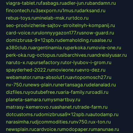
viagra-tablet.ru
fasbags.ru
adler-jun.ru
bandamn.ru
fincontech.ru
3sexporn.ru
1mus.ru
darksand.ru
rebus-toys.ru
minelab-msk.ru
rtdco.ru
seo-prodvizhenie-sajtov-stroitelnyh-kompanij.ru
card-voice.ru
rulonnyygazon177.ru
snow-guard.ru
domizbrusa-9x12spb.ru
demaholding.ru
aalse.ru
a380club.ru
argentinamia.ru
perkoka.ru
movie-one.ru
perk-oka.ru
g-octopus.ru
sibarchives.ru
andreislyusar.ru
naruto-x.ru
pursefactory.ru
tor-lyubov-i-grom.ru
spayderhed-2022.ru
movieone.ru
evro-dez.ru
webamator.ru
ma-absolut1.ru
avtopomosch27.ru
nv-750.ru
news-plain.ru
nertansaga.ru
delanalad.ru
dizfiles.ru
youtubefree.ru
aria-family.ru
roadli.ru
planeta-samara.ru
mysmartbuy.ru
matrasy-kemerovo.ru
ashanet.ru
trade-farm.ru
dotcustoms.ru
domizbrusa9x12spb.ru
autodamp.ru
narasimha.ru
djcommodities.ru
nv750.ru
x-ton.ru
newsplain.ru
cardvoice.ru
modopaper.ru
manunae.ru