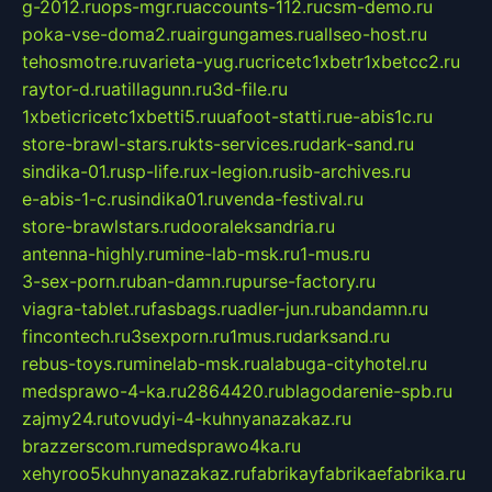
g-2012.ru
ops-mgr.ru
accounts-112.ru
csm-demo.ru
poka-vse-doma2.ru
airgungames.ru
allseo-host.ru
tehosmotre.ru
varieta-yug.ru
cricetc1xbetr1xbetcc2.ru
raytor-d.ru
atillagunn.ru
3d-file.ru
1xbeticricetc1xbetti5.ru
uafoot-statti.ru
e-abis1c.ru
store-brawl-stars.ru
kts-services.ru
dark-sand.ru
sindika-01.ru
sp-life.ru
x-legion.ru
sib-archives.ru
e-abis-1-c.ru
sindika01.ru
venda-festival.ru
store-brawlstars.ru
dooraleksandria.ru
antenna-highly.ru
mine-lab-msk.ru
1-mus.ru
3-sex-porn.ru
ban-damn.ru
purse-factory.ru
viagra-tablet.ru
fasbags.ru
adler-jun.ru
bandamn.ru
fincontech.ru
3sexporn.ru
1mus.ru
darksand.ru
rebus-toys.ru
minelab-msk.ru
alabuga-cityhotel.ru
medsprawo-4-ka.ru
2864420.ru
blagodarenie-spb.ru
zajmy24.ru
tovudyi-4-kuhnyanazakaz.ru
brazzerscom.ru
medsprawo4ka.ru
xehyroo5kuhnyanazakaz.ru
fabrikayfabrikaefabrika.ru