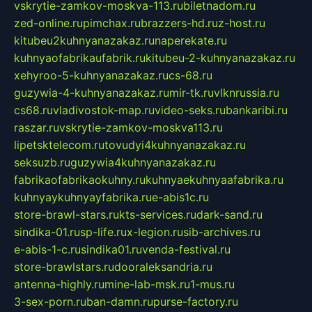
vskrytie-zamkov-moskva-113.ru
biletnadom.ru
zed-online.ru
pimchax.ru
brazzers-hd.ru
z-host.ru
kitubeu2kuhnyanazakaz.ru
naperekate.ru
kuhnyaofabrikaufabrik.ru
kitubeu-2-kuhnyanazakaz.ru
xehyroo-5-kuhnyanazakaz.ru
cs-68.ru
guzywia-4-kuhnyanazakaz.ru
mir-tk.ru
vlknrussia.ru
cs68.ru
vladivostok-map.ru
video-seks.ru
bankaribi.ru
raszar.ru
vskrytie-zamkov-moskva113.ru
lipetsktelecom.ru
tovudyi4kuhnyanazakaz.ru
seksuzb.ru
guzywia4kuhnyanazakaz.ru
fabrikaofabrikaokuhny.ru
kuhnyaekuhnyaafabrika.ru
kuhnyaykuhnyayfabrika.ru
e-abis1c.ru
store-brawl-stars.ru
kts-services.ru
dark-sand.ru
sindika-01.ru
sp-life.ru
x-legion.ru
sib-archives.ru
e-abis-1-c.ru
sindika01.ru
venda-festival.ru
store-brawlstars.ru
dooraleksandria.ru
antenna-highly.ru
mine-lab-msk.ru
1-mus.ru
3-sex-porn.ru
ban-damn.ru
purse-factory.ru