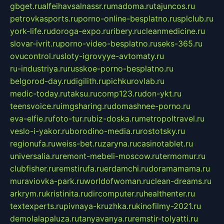
gbget.ru
alfeihavsalnassr.ru
madoma.ru
tajuncos.ru
petrovkasports.ru
porno-online-besplatno.ru
splclub.ru
york-life.ru
doroga-expo.ru
ribery.ru
cleanmedicine.ru
slovar-ivrit.ru
porno-video-besplatno.ru
seks-365.ru
ovucontrol.ru
sloty-igrovyye-avtomaty.ru
ru-industriya.ru
russkoe-porno-besplatno.ru
belgorod-day.ru
digilith.ru
pichkurovlab.ru
medic-today.ru
taksu.ru
comp123.ru
don-ykt.ru
teensvoice.ru
imgsharing.ru
domashnee-porno.ru
eva-elfie.ru
foto-tur.ru
biz-doska.ru
metropoltravel.ru
veslo-i-yakor.ru
borodino-media.ru
rostotsky.ru
regionufa.ru
weiss-bet.ru
zaryna.ru
casinotablet.ru
universalia.ru
remont-mebeli-moscow.ru
termomur.ru
clubfisher.ru
remstirufa.ru
erdamchi.ru
doramamama.ru
muraviovka-park.ru
worldofwoman.ru
clean-dreams.ru
arkrym.ru
kristinita.ru
dircomputer.ru
healthenter.ru
textexperts.ru
pivnaya-kruzhka.ru
kinofilmy-2021.ru
demolalapaluza.ru
tanyavanya.ru
remstir-tolyatti.ru