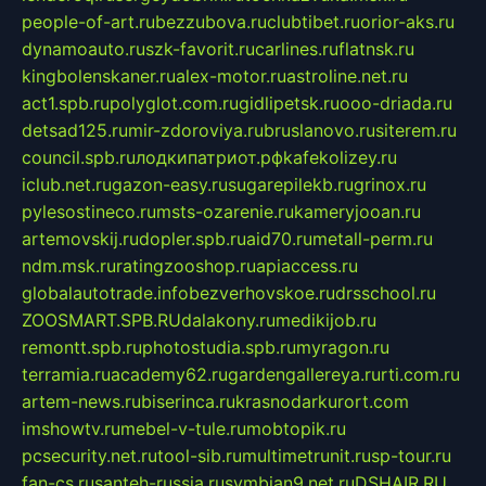
people-of-art.ru
bezzubova.ru
clubtibet.ru
orior-aks.ru
dynamoauto.ru
szk-favorit.ru
carlines.ru
flatnsk.ru
kingbolenskaner.ru
alex-motor.ru
astroline.net.ru
act1.spb.ru
polyglot.com.ru
gidlipetsk.ru
ooo-driada.ru
detsad125.ru
mir-zdoroviya.ru
bruslanovo.ru
siterem.ru
council.spb.ru
лодкипатриот.рф
kafekolizey.ru
iclub.net.ru
gazon-easy.ru
sugarepilekb.ru
grinox.ru
pylesostineco.ru
msts-ozarenie.ru
kameryjooan.ru
artemovskij.ru
dopler.spb.ru
aid70.ru
metall-perm.ru
ndm.msk.ru
ratingzooshop.ru
apiaccess.ru
globalautotrade.info
bezverhovskoe.ru
drsschool.ru
ZOOSMART.SPB.RU
dalakony.ru
medikijob.ru
remontt.spb.ru
photostudia.spb.ru
myragon.ru
terramia.ru
academy62.ru
gardengallereya.ru
rti.com.ru
artem-news.ru
biserinca.ru
krasnodarkurort.com
imshowtv.ru
mebel-v-tule.ru
mobtopik.ru
pcsecurity.net.ru
tool-sib.ru
multimetrunit.ru
sp-tour.ru
fan-cs.ru
santeh-russia.ru
symbian9.net.ru
DSHAIR.RU