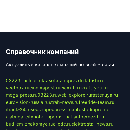
Справочник компаний
Актуальный каталог компаний по всей России
03223.ru
ufille.ru
krasotata.ru
prazdnikdushi.ru
veetbox.ru
cinemapost.ru
ciam-fr.ru
kraft-you.ru
mega-press.ru
03223.ru
web-explore.ru
rastenuya.ru
eurovision-russia.ru
strah-news.ru
freeride-team.ru
itrack-24.ru
sexshopexpress.ru
autostudiopro.ru
alabuga-cityhotel.ru
pornv.ru
atlantpereezd.ru
bud-em-znakomye.ru
a-cdc.ru
elektrostal-news.ru