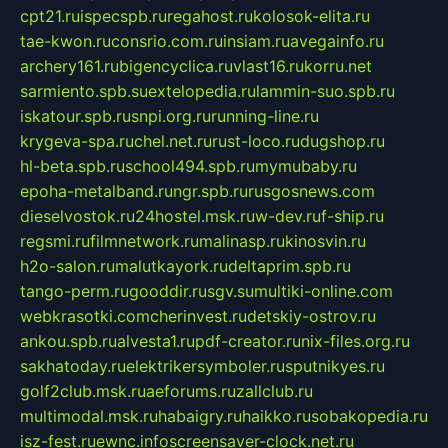
cpt21.ru
ispecspb.ru
regahost.ru
kolosok-elita.ru
tae-kwon.ru
consrio.com.ru
insiam.ru
avegainfo.ru
archery161.ru
bigencyclica.ru
vlast16.ru
korru.net
sarmiento.spb.su
extelopedia.ru
lammin-suo.spb.ru
iskatour.spb.ru
snpi.org.ru
running-line.ru
krygeva-spa.ru
chel.net.ru
rust-loco.ru
dugshop.ru
hl-beta.spb.ru
school494.spb.ru
mymubaby.ru
epoha-metalband.ru
ngr.spb.ru
rusgosnews.com
dieselvostok.ru
24hostel.msk.ru
w-dev.ru
f-ship.ru
regsmi.ru
filmnetwork.ru
malinasp.ru
kinosvin.ru
h2o-salon.ru
malutkayork.ru
deltaprim.spb.ru
tango-perm.ru
gooddir.ru
sgv.su
multiki-online.com
webkrasotki.com
cherinvest.ru
detskiy-ostrov.ru
ankou.spb.ru
alvesta1.ru
pdf-creator.ru
nix-files.org.ru
sakhatoday.ru
elektrikersymboler.ru
sputnikyes.ru
golf2club.msk.ru
aeforums.ru
zallclub.ru
multimodal.msk.ru
habaigry.ru
haikko.ru
sobakopedia.ru
isz-fest.ru
ewnc.info
screensaver-clock.net.ru