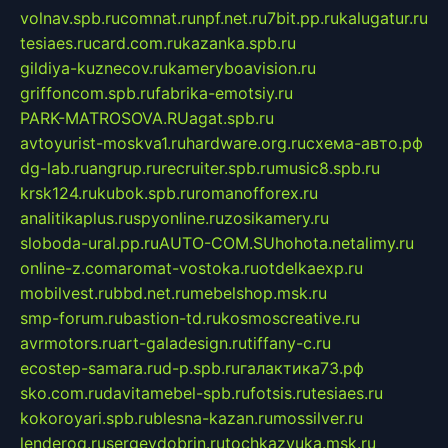
volnav.spb.ru
comnat.ru
npf.net.ru
7bit.pp.ru
kalugatur.ru
tesiaes.ru
card.com.ru
kazanka.spb.ru
gildiya-kuznecov.ru
kameryboavision.ru
griffoncom.spb.ru
fabrika-emotsiy.ru
PARK-MATROSOVA.RU
agat.spb.ru
avtoyurist-moskva1.ru
hardware.org.ru
схема-авто.рф
dg-lab.ru
angrup.ru
recruiter.spb.ru
music8.spb.ru
krsk124.ru
kubok.spb.ru
romanofforex.ru
analitikaplus.ru
spyonline.ru
zosikamery.ru
sloboda-ural.pp.ru
AUTO-COM.SU
hohota.net
alimy.ru
online-z.com
aromat-vostoka.ru
otdelkaexp.ru
mobilvest.ru
bbd.net.ru
mebelshop.msk.ru
smp-forum.ru
bastion-td.ru
kosmoscreative.ru
avrmotors.ru
art-galadesign.ru
tiffany-c.ru
ecostep-samara.ru
d-p.spb.ru
галактика73.рф
sko.com.ru
davitamebel-spb.ru
fotsis.ru
tesiaes.ru
kokoroyari.spb.ru
blesna-kazan.ru
mossilver.ru
lenderoq.ru
sergeydobrin.ru
tochkazvuka.msk.ru