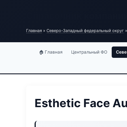
Справочник компани
Главная
»
Северо-Западный федеральный округ
»
🏠 Главная
Центральный ФО
Севе
Esthetic Face A