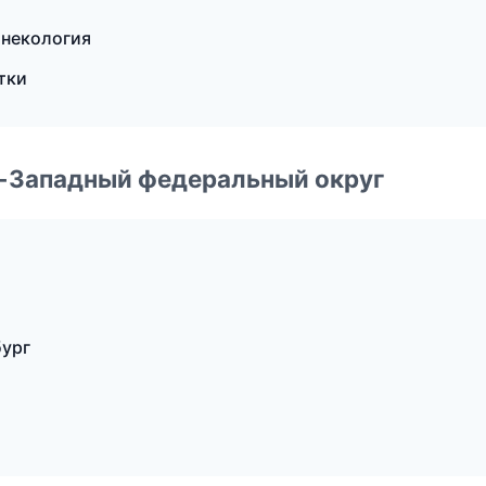
инекология
тки
о-Западный федеральный округ
бург