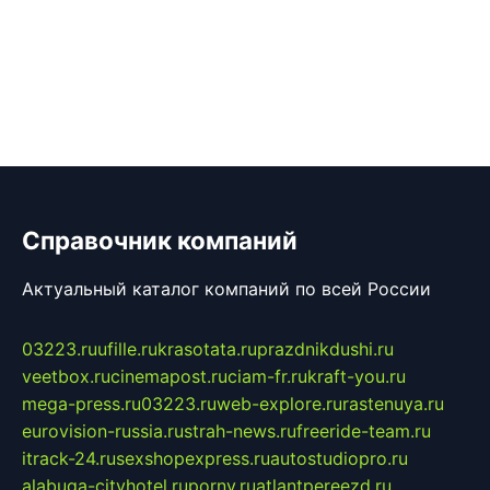
Справочник компаний
Актуальный каталог компаний по всей России
03223.ru
ufille.ru
krasotata.ru
prazdnikdushi.ru
veetbox.ru
cinemapost.ru
ciam-fr.ru
kraft-you.ru
mega-press.ru
03223.ru
web-explore.ru
rastenuya.ru
eurovision-russia.ru
strah-news.ru
freeride-team.ru
itrack-24.ru
sexshopexpress.ru
autostudiopro.ru
alabuga-cityhotel.ru
pornv.ru
atlantpereezd.ru