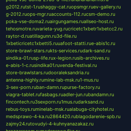
g2012.ru
tst-1.ru
shaggy-cat.ru
opsmgr.ru
ev-gallery.ru
g-2012.ru
ops-mgr.ru
accounts-112.ru
csm-demo.ru
poka-vse-doma2.ru
airgungames.ru
allseo-host.ru
tehosmotre.ru
varieta-yug.ru
cricetc1xbetr1xbetcc2.ru
raytor-d.ru
atillagunn.ru
3d-file.ru
1xbeticricetc1xbetti5.ru
uafoot-statti.ru
e-abis1c.ru
store-brawl-stars.ru
kts-services.ru
dark-sand.ru
sindika-01.ru
sp-life.ru
x-legion.ru
sib-archives.ru
e-abis-1-c.ru
sindika01.ru
venda-festival.ru
store-brawlstars.ru
dooraleksandria.ru
antenna-highly.ru
mine-lab-msk.ru
1-mus.ru
3-sex-porn.ru
ban-damn.ru
purse-factory.ru
viagra-tablet.ru
fasbags.ru
adler-jun.ru
bandamn.ru
fincontech.ru
3sexporn.ru
1mus.ru
darksand.ru
rebus-toys.ru
minelab-msk.ru
alabuga-cityhotel.ru
medsprawo-4-ka.ru
2864420.ru
blagodarenie-spb.ru
zajmy24.ru
tovudyi-4-kuhnyanazakaz.ru
brazzerscom.ru
medsprawo4ka.ru