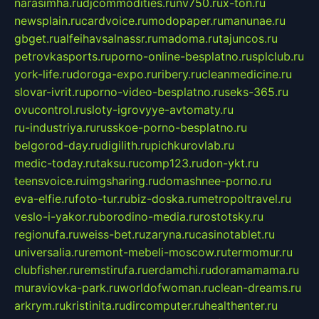
narasimha.ru
djcommodities.ru
nv750.ru
x-ton.ru
newsplain.ru
cardvoice.ru
modopaper.ru
manunae.ru
gbget.ru
alfeihavsalnassr.ru
madoma.ru
tajuncos.ru
petrovkasports.ru
porno-online-besplatno.ru
splclub.ru
york-life.ru
doroga-expo.ru
ribery.ru
cleanmedicine.ru
slovar-ivrit.ru
porno-video-besplatno.ru
seks-365.ru
ovucontrol.ru
sloty-igrovyye-avtomaty.ru
ru-industriya.ru
russkoe-porno-besplatno.ru
belgorod-day.ru
digilith.ru
pichkurovlab.ru
medic-today.ru
taksu.ru
comp123.ru
don-ykt.ru
teensvoice.ru
imgsharing.ru
domashnee-porno.ru
eva-elfie.ru
foto-tur.ru
biz-doska.ru
metropoltravel.ru
veslo-i-yakor.ru
borodino-media.ru
rostotsky.ru
regionufa.ru
weiss-bet.ru
zaryna.ru
casinotablet.ru
universalia.ru
remont-mebeli-moscow.ru
termomur.ru
clubfisher.ru
remstirufa.ru
erdamchi.ru
doramamama.ru
muraviovka-park.ru
worldofwoman.ru
clean-dreams.ru
arkrym.ru
kristinita.ru
dircomputer.ru
healthenter.ru