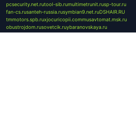
pcsecurity.net.ru
tool-sib.ru
multimetrunit.ru
sp-tour.ru
fan-cs.ru
santeh-russia.ru
symbian9.net.ru
DSHAIR.RU
tmmotors.spb.ru
xjocuricopii.com
musavtomat.msk.ru
obustrojdom.ru
sovetcik.ru
ybaranovskaya.ru
ppknews.ru
cult-alshei.ru
JAPANRUSSIA.RU
proekciyamebel.ru
imper-finans.ru
rim.org.ru
glamourai.ru
brassminus.ru
zabor-pro.ru
ftn.pp.ru
dorogoe58.ru
laimengpacker.ru
kuzova-zapchasti.ru
sageerp.ru
taxodrom.ru
dsrazvitie.ru
hardcity.net.ru
ratinghomegames.ru
topservice25.ru
gubernyan.ru
gtglasslined.ru
ii4.ru
tssport.spb.ru
andorra24.com
blackwallstreet.ru
oboimos.ru
optim-doors.com.ru
ikuch.ru
nycr.org.ru
npa21.ru
vremya-ch.spb.ru
desert000.ru
ivtorgi.ru
ifiori.ru
catalog-statei.ru
dcv.org.ru
spetsmaster174.ru
ipkameryhiseeu.ru
dum26.ru
ruspol.spb.ru
fr-opendp.ru
kam-solnyshko.ru
cheyenne-arapaho.ru
sevzapmetal.spb.ru
ted-lapidus.spb.ru
parasite-eliminator.ru