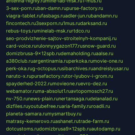
antenna-highly.ru
mine-lab-msk.ru
1-mus.ru
3-sex-porn.ru
ban-damn.ru
purse-factory.ru
viagra-tablet.ru
fasbags.ru
adler-jun.ru
bandamn.ru
fincontech.ru
3sexporn.ru
1mus.ru
darksand.ru
rebus-toys.ru
minelab-msk.ru
rtdco.ru
seo-prodvizhenie-sajtov-stroitelnyh-kompanij.ru
card-voice.ru
rulonnyygazon177.ru
snow-guard.ru
domizbrusa-9x12spb.ru
demaholding.ru
aalse.ru
a380club.ru
argentinamia.ru
perkoka.ru
movie-one.ru
perk-oka.ru
g-octopus.ru
sibarchives.ru
andreislyusar.ru
naruto-x.ru
pursefactory.ru
tor-lyubov-i-grom.ru
spayderhed-2022.ru
movieone.ru
evro-dez.ru
webamator.ru
ma-absolut1.ru
avtopomosch27.ru
nv-750.ru
news-plain.ru
nertansaga.ru
delanalad.ru
dizfiles.ru
youtubefree.ru
aria-family.ru
roadli.ru
planeta-samara.ru
mysmartbuy.ru
matrasy-kemerovo.ru
ashanet.ru
trade-farm.ru
dotcustoms.ru
domizbrusa9x12spb.ru
autodamp.ru