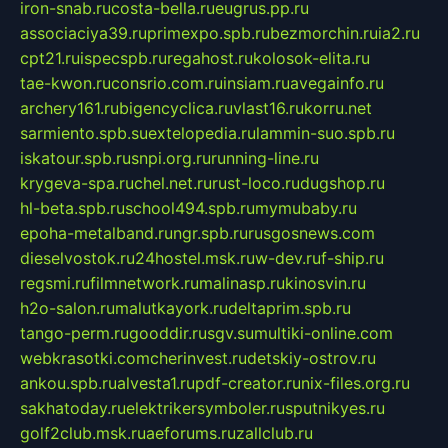
iron-snab.ru
costa-bella.ru
eugrus.pp.ru
associaciya39.ru
primexpo.spb.ru
bezmorchin.ru
ia2.ru
cpt21.ru
ispecspb.ru
regahost.ru
kolosok-elita.ru
tae-kwon.ru
consrio.com.ru
insiam.ru
avegainfo.ru
archery161.ru
bigencyclica.ru
vlast16.ru
korru.net
sarmiento.spb.su
extelopedia.ru
lammin-suo.spb.ru
iskatour.spb.ru
snpi.org.ru
running-line.ru
krygeva-spa.ru
chel.net.ru
rust-loco.ru
dugshop.ru
hl-beta.spb.ru
school494.spb.ru
mymubaby.ru
epoha-metalband.ru
ngr.spb.ru
rusgosnews.com
dieselvostok.ru
24hostel.msk.ru
w-dev.ru
f-ship.ru
regsmi.ru
filmnetwork.ru
malinasp.ru
kinosvin.ru
h2o-salon.ru
malutkayork.ru
deltaprim.spb.ru
tango-perm.ru
gooddir.ru
sgv.su
multiki-online.com
webkrasotki.com
cherinvest.ru
detskiy-ostrov.ru
ankou.spb.ru
alvesta1.ru
pdf-creator.ru
nix-files.org.ru
sakhatoday.ru
elektrikersymboler.ru
sputnikyes.ru
golf2club.msk.ru
aeforums.ru
zallclub.ru