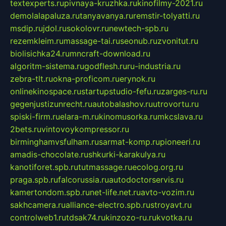
textexperts.ru
pivnaya-kruzhka.ru
kinofilmy-2021.ru
demolalapaluza.ru
tanyavanya.ru
remstir-tolyatti.ru
msdip.ru
jdol.ru
sokolovr.ru
newtech-spb.ru
rezemkleim.ru
massage-tai.ru
seonub.ru
zvonitut.ru
biolisichka24.ru
mncraft-download.ru
algoritm-sistema.ru
godflesh.ru
ru-industria.ru
zebra-tlt.ru
okna-proficom.ru
erynok.ru
onlinekinospace.ru
startupstudio-fefu.ru
zarges-ru.ru
gegenjustizunrecht.ru
autobalashov.ru
utrovortu.ru
spiski-firm.ru
elara-m.ru
kinomusorka.ru
mkcslava.ru
2bets.ru
vintovoykompressor.ru
birminghamvsfulham.ru
sarmat-komp.ru
pioneeri.ru
amadis-chocolate.ru
shkurki-karakulya.ru
kanotiforet.spb.ru
tutmassage.ru
ecolog.org.ru
praga.spb.ru
falcorussia.ru
autodoctorservis.ru
kamertondom.spb.ru
net-life.net.ru
avto-vozim.ru
sakhcamera.ru
alliance-electro.spb.ru
stroyavt.ru
controlweb1.ru
tdsak74.ru
kinzozo-ru.ru
kvotka.ru