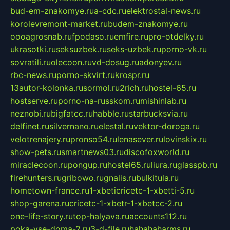
bud-em-znakomye.ru
a-cdc.ru
elektrostal-news.ru
korolevremont-market.ru
budem-znakomye.ru
oooagrosnab.ru
fpodaso.ru
emfire.ru
pro-otdelky.ru
ukrasotki.ru
seksuzbek.ru
seks-uzbek.ru
porno-vk.ru
sovratili.ru
olecoon.ru
vd-dosug.ru
adonyev.ru
rbc-news.ru
porno-skvirt.ru
krospr.ru
13autor-kolonka.ru
sormol.ru
2rich.ru
hostel-65.ru
hostserve.ru
porno-na-russkom.ru
mishinlab.ru
neznobi.ru
bigfatcc.ru
habble.ru
starbucksvia.ru
delfinet.ru
silvernano.ru
elestal.ru
vektor-doroga.ru
velotrenajery.ru
pronso54.ru
lenasever.ru
lovinskix.ru
show-pets.ru
smartnews03.ru
discofoxworld.ru
miraclecoon.ru
pongup.ru
hostel65.ru
liura.ru
glasspb.ru
firehunters.ru
gribowo.ru
gnalis.ru
bulkitula.ru
hometown-france.ru
1-xbeticricetc-1-xbetti-5.ru
shop-garena.ru
cricetc-1-xbetr-1-xbetcc-2.ru
one-life-story.ru
top-halyava.ru
accounts112.ru
poka-vse-doma-2.ru
3-d-file.ru
hahahaharms.ru