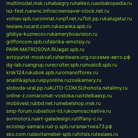
multimodal.msk.ru
habaigry.ru
haikko.ru
sobakopedia.ru
isz-fest.ru
ewnc.info
screensaver-clock.net.ru
volnav.spb.ru
comnat.ru
npf.net.ru
7bit.pp.ru
kalugatur.ru
tesiaes.ru
card.com.ru
kazanka.spb.ru
gildiya-kuznecov.ru
kameryboavision.ru
griffoncom.spb.ru
fabrika-emotsiy.ru
PARK-MATROSOVA.RU
agat.spb.ru
avtoyurist-moskva1.ru
hardware.org.ru
схема-авто.рф
dg-lab.ru
angrup.ru
recruiter.spb.ru
music8.spb.ru
krsk124.ru
kubok.spb.ru
romanofforex.ru
analitikaplus.ru
spyonline.ru
zosikamery.ru
sloboda-ural.pp.ru
AUTO-COM.SU
hohota.net
alimy.ru
online-z.com
aromat-vostoka.ru
otdelkaexp.ru
mobilvest.ru
bbd.net.ru
mebelshop.msk.ru
smp-forum.ru
bastion-td.ru
kosmoscreative.ru
avrmotors.ru
art-galadesign.ru
tiffany-c.ru
ecostep-samara.ru
d-p.spb.ru
галактика73.рф
sko.com.ru
davitamebel-spb.ru
fotsis.ru
tesiaes.ru