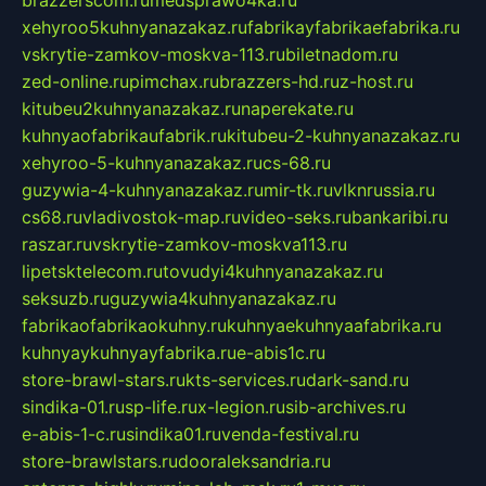
xehyroo5kuhnyanazakaz.ru
fabrikayfabrikaefabrika.ru
vskrytie-zamkov-moskva-113.ru
biletnadom.ru
zed-online.ru
pimchax.ru
brazzers-hd.ru
z-host.ru
kitubeu2kuhnyanazakaz.ru
naperekate.ru
kuhnyaofabrikaufabrik.ru
kitubeu-2-kuhnyanazakaz.ru
xehyroo-5-kuhnyanazakaz.ru
cs-68.ru
guzywia-4-kuhnyanazakaz.ru
mir-tk.ru
vlknrussia.ru
cs68.ru
vladivostok-map.ru
video-seks.ru
bankaribi.ru
raszar.ru
vskrytie-zamkov-moskva113.ru
lipetsktelecom.ru
tovudyi4kuhnyanazakaz.ru
seksuzb.ru
guzywia4kuhnyanazakaz.ru
fabrikaofabrikaokuhny.ru
kuhnyaekuhnyaafabrika.ru
kuhnyaykuhnyayfabrika.ru
e-abis1c.ru
store-brawl-stars.ru
kts-services.ru
dark-sand.ru
sindika-01.ru
sp-life.ru
x-legion.ru
sib-archives.ru
e-abis-1-c.ru
sindika01.ru
venda-festival.ru
store-brawlstars.ru
dooraleksandria.ru