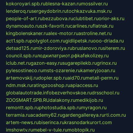
kokoroyari.spb.ru
blesna-kazan.ru
mossilver.ru
lenderoq.ru
sergeydobrin.ru
tochkazvuka.msk.ru
people-of-art.ru
bezzubova.ru
clubtibet.ru
orior-aks.ru
dynamoauto.ru
szk-favorit.ru
carlines.ru
flatnsk.ru
kingbolenskaner.ru
alex-motor.ru
astroline.net.ru
act1.spb.ru
polyglot.com.ru
gidlipetsk.ru
ooo-driada.ru
detsad125.ru
mir-zdoroviya.ru
bruslanovo.ru
siterem.ru
council.spb.ru
лодкипатриот.рф
kafekolizey.ru
iclub.net.ru
gazon-easy.ru
sugarepilekb.ru
grinox.ru
pylesostineco.ru
msts-ozarenie.ru
kameryjooan.ru
artemovskij.ru
dopler.spb.ru
aid70.ru
metall-perm.ru
ndm.msk.ru
ratingzooshop.ru
apiaccess.ru
globalautotrade.info
bezverhovskoe.ru
drsschool.ru
ZOOSMART.SPB.RU
dalakony.ru
medikijob.ru
remontt.spb.ru
photostudia.spb.ru
myragon.ru
terramia.ru
academy62.ru
gardengallereya.ru
rti.com.ru
artem-news.ru
biserinca.ru
krasnodarkurort.com
imshowtv.ru
mebel-v-tule.ru
mobtopik.ru