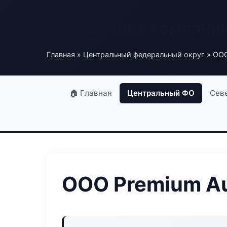
Справочник компани
Главная
»
Центральный федеральный округ
» ООО
🏠 Главная
Центральный ФО
Сев
ООО Premium A