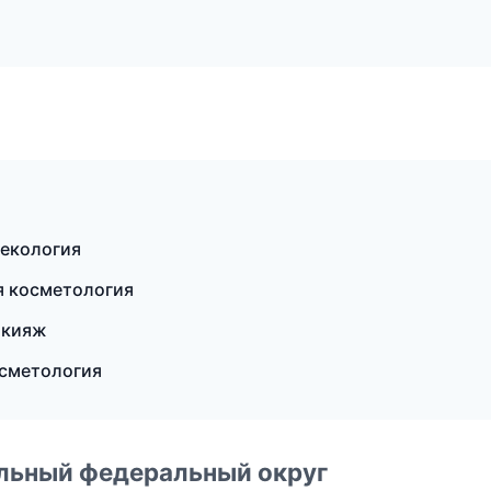
некология
ая косметология
акияж
осметология
альный федеральный округ