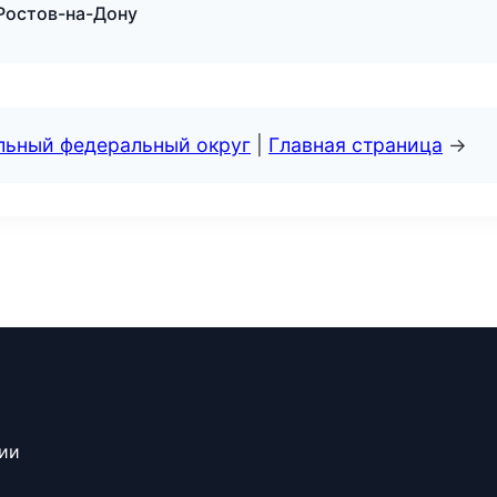
 Ростов-на-Дону
альный федеральный округ
|
Главная страница
→
сии