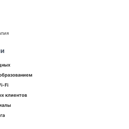
апия
ми
одных
образованием
i-Fi
ых клиентов
риалы
га