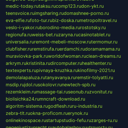
medic-today.ru
taksu.ru
comp123.ru
don-ykt.ru
teensvoice.ru
imgsharing.ru
domashnee-porno.ru
eva-elfie.ru
foto-tur.ru
biz-doska.ru
metropoltravel.ru
veslo-i-yakor.ru
borodino-media.ru
rostotsky.ru
regionufa.ru
weiss-bet.ru
zaryna.ru
casinotablet.ru
universalia.ru
remont-mebeli-moscow.ru
termomur.ru
clubfisher.ru
remstirufa.ru
erdamchi.ru
doramamama.ru
muraviovka-park.ru
worldofwoman.ru
clean-dreams.ru
arkrym.ru
kristinita.ru
dircomputer.ru
healthenter.ru
textexperts.ru
pivnaya-kruzhka.ru
kinofilmy-2021.ru
demolalapaluza.ru
tanyavanya.ru
remstir-tolyatti.ru
msdip.ru
jdol.ru
sokolovr.ru
newtech-spb.ru
rezemkleim.ru
massage-tai.ru
seonub.ru
zvonitut.ru
biolisichka24.ru
mncraft-download.ru
algoritm-sistema.ru
godflesh.ru
ru-industria.ru
zebra-tlt.ru
okna-proficom.ru
erynok.ru
onlinekinospace.ru
startupstudio-fefu.ru
zarges-ru.ru
gegenjustizunrecht.ru
autobalashov.ru
utrovortu.ru