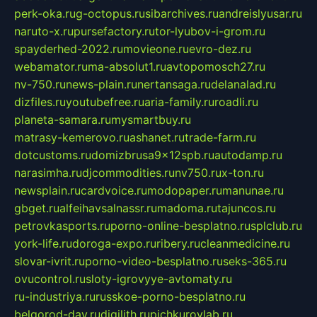
perk-oka.ru
g-octopus.ru
sibarchives.ru
andreislyusar.ru
naruto-x.ru
pursefactory.ru
tor-lyubov-i-grom.ru
spayderhed-2022.ru
movieone.ru
evro-dez.ru
webamator.ru
ma-absolut1.ru
avtopomosch27.ru
nv-750.ru
news-plain.ru
nertansaga.ru
delanalad.ru
dizfiles.ru
youtubefree.ru
aria-family.ru
roadli.ru
planeta-samara.ru
mysmartbuy.ru
matrasy-kemerovo.ru
ashanet.ru
trade-farm.ru
dotcustoms.ru
domizbrusa9x12spb.ru
autodamp.ru
narasimha.ru
djcommodities.ru
nv750.ru
x-ton.ru
newsplain.ru
cardvoice.ru
modopaper.ru
manunae.ru
gbget.ru
alfeihavsalnassr.ru
madoma.ru
tajuncos.ru
petrovkasports.ru
porno-online-besplatno.ru
splclub.ru
york-life.ru
doroga-expo.ru
ribery.ru
cleanmedicine.ru
slovar-ivrit.ru
porno-video-besplatno.ru
seks-365.ru
ovucontrol.ru
sloty-igrovyye-avtomaty.ru
ru-industriya.ru
russkoe-porno-besplatno.ru
belgorod-day.ru
digilith.ru
pichkurovlab.ru