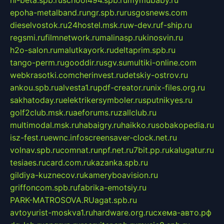
epoha-metalband.ru
ngr.spb.ru
rusgosnews.com
dieselvostok.ru
24hostel.msk.ru
w-dev.ru
f-ship.ru
regsmi.ru
filmnetwork.ru
malinasp.ru
kinosvin.ru
h2o-salon.ru
malutkayork.ru
deltaprim.spb.ru
tango-perm.ru
gooddir.ru
sgv.su
multiki-online.com
webkrasotki.com
cherinvest.ru
detskiy-ostrov.ru
ankou.spb.ru
alvesta1.ru
pdf-creator.ru
nix-files.org.ru
sakhatoday.ru
elektrikersymboler.ru
sputnikyes.ru
golf2club.msk.ru
aeforums.ru
zallclub.ru
multimodal.msk.ru
habaigry.ru
haikko.ru
sobakopedia.ru
isz-fest.ru
ewnc.info
screensaver-clock.net.ru
volnav.spb.ru
comnat.ru
npf.net.ru
7bit.pp.ru
kalugatur.ru
tesiaes.ru
card.com.ru
kazanka.spb.ru
gildiya-kuznecov.ru
kameryboavision.ru
griffoncom.spb.ru
fabrika-emotsiy.ru
PARK-MATROSOVA.RU
agat.spb.ru
avtoyurist-moskva1.ru
hardware.org.ru
схема-авто.рф