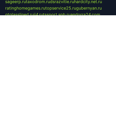
sageerp.ru
taxodrom.ru
dsrazvitie.ru
hardcity.net.ru
ratinghomegames.ru
topservice25.ru
gubernyan.ru
gtglasslined.ru
ii4.ru
tssport.spb.ru
andorra24.com
blackwallstreet.ru
oboimos.ru
optim-doors.com.ru
ikuch.ru
nycr.org.ru
npa21.ru
vremya-ch.spb.ru
desert000.ru
ivtorgi.ru
ifiori.ru
catalog-statei.ru
dcv.org.ru
spetsmaster174.ru
ipkameryhiseeu.ru
dum26.ru
ruspol.spb.ru
fr-opendp.ru
kam-solnyshko.ru
cheyenne-arapaho.ru
sevzapmetal.spb.ru
ted-lapidus.spb.ru
parasite-eliminator.ru
sigma-complete.ru
modernworld.ru
dama-moda.ru
eholot-group.ru
sk-nvkz.ru
DRONGOLD.RU
democratia2.ru
i-farmer.ru
mass-sport.org
jablonex.spb.ru
bookmess.ru
linkword.ru
refineua.com.ru
cs-spec.net.ru
altay-mebel.ru
DNK-THEATRE.RU
mechaniks.spb.ru
ipcamtechage.ru
skosta.ru
a-sun.ru
stroy-ldsp.ru
snowlands.org.ru
childrensshoes.ru
mrlizzy.ru
mebelsofiakrd.ru