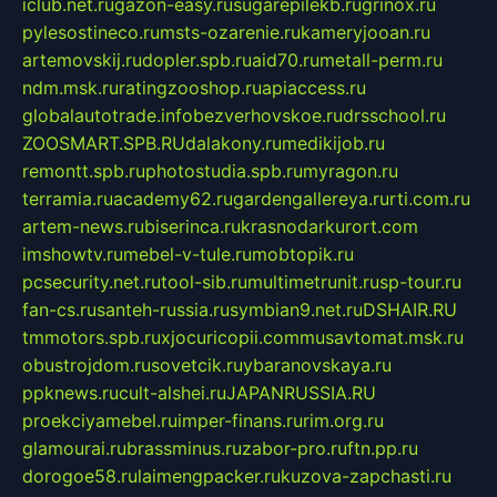
iclub.net.ru
gazon-easy.ru
sugarepilekb.ru
grinox.ru
pylesostineco.ru
msts-ozarenie.ru
kameryjooan.ru
artemovskij.ru
dopler.spb.ru
aid70.ru
metall-perm.ru
ndm.msk.ru
ratingzooshop.ru
apiaccess.ru
globalautotrade.info
bezverhovskoe.ru
drsschool.ru
ZOOSMART.SPB.RU
dalakony.ru
medikijob.ru
remontt.spb.ru
photostudia.spb.ru
myragon.ru
terramia.ru
academy62.ru
gardengallereya.ru
rti.com.ru
artem-news.ru
biserinca.ru
krasnodarkurort.com
imshowtv.ru
mebel-v-tule.ru
mobtopik.ru
pcsecurity.net.ru
tool-sib.ru
multimetrunit.ru
sp-tour.ru
fan-cs.ru
santeh-russia.ru
symbian9.net.ru
DSHAIR.RU
tmmotors.spb.ru
xjocuricopii.com
musavtomat.msk.ru
obustrojdom.ru
sovetcik.ru
ybaranovskaya.ru
ppknews.ru
cult-alshei.ru
JAPANRUSSIA.RU
proekciyamebel.ru
imper-finans.ru
rim.org.ru
glamourai.ru
brassminus.ru
zabor-pro.ru
ftn.pp.ru
dorogoe58.ru
laimengpacker.ru
kuzova-zapchasti.ru