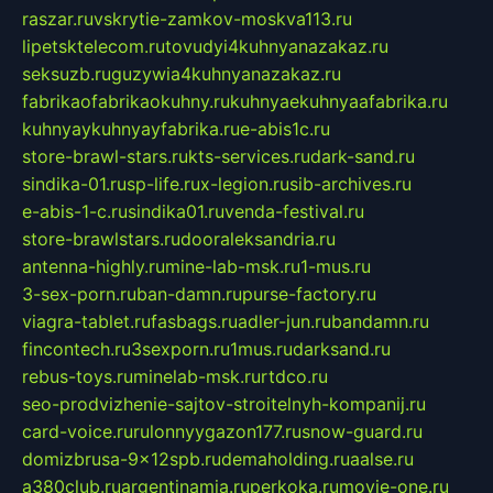
raszar.ru
vskrytie-zamkov-moskva113.ru
lipetsktelecom.ru
tovudyi4kuhnyanazakaz.ru
seksuzb.ru
guzywia4kuhnyanazakaz.ru
fabrikaofabrikaokuhny.ru
kuhnyaekuhnyaafabrika.ru
kuhnyaykuhnyayfabrika.ru
e-abis1c.ru
store-brawl-stars.ru
kts-services.ru
dark-sand.ru
sindika-01.ru
sp-life.ru
x-legion.ru
sib-archives.ru
e-abis-1-c.ru
sindika01.ru
venda-festival.ru
store-brawlstars.ru
dooraleksandria.ru
antenna-highly.ru
mine-lab-msk.ru
1-mus.ru
3-sex-porn.ru
ban-damn.ru
purse-factory.ru
viagra-tablet.ru
fasbags.ru
adler-jun.ru
bandamn.ru
fincontech.ru
3sexporn.ru
1mus.ru
darksand.ru
rebus-toys.ru
minelab-msk.ru
rtdco.ru
seo-prodvizhenie-sajtov-stroitelnyh-kompanij.ru
card-voice.ru
rulonnyygazon177.ru
snow-guard.ru
domizbrusa-9x12spb.ru
demaholding.ru
aalse.ru
a380club.ru
argentinamia.ru
perkoka.ru
movie-one.ru