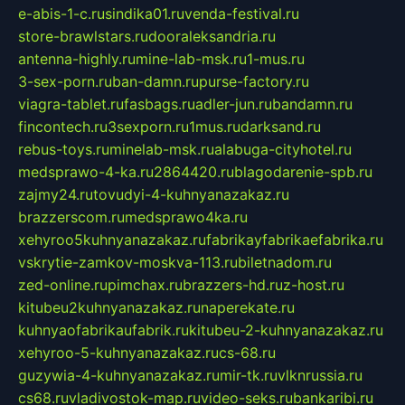
e-abis-1-c.ru
sindika01.ru
venda-festival.ru
store-brawlstars.ru
dooraleksandria.ru
antenna-highly.ru
mine-lab-msk.ru
1-mus.ru
3-sex-porn.ru
ban-damn.ru
purse-factory.ru
viagra-tablet.ru
fasbags.ru
adler-jun.ru
bandamn.ru
fincontech.ru
3sexporn.ru
1mus.ru
darksand.ru
rebus-toys.ru
minelab-msk.ru
alabuga-cityhotel.ru
medsprawo-4-ka.ru
2864420.ru
blagodarenie-spb.ru
zajmy24.ru
tovudyi-4-kuhnyanazakaz.ru
brazzerscom.ru
medsprawo4ka.ru
xehyroo5kuhnyanazakaz.ru
fabrikayfabrikaefabrika.ru
vskrytie-zamkov-moskva-113.ru
biletnadom.ru
zed-online.ru
pimchax.ru
brazzers-hd.ru
z-host.ru
kitubeu2kuhnyanazakaz.ru
naperekate.ru
kuhnyaofabrikaufabrik.ru
kitubeu-2-kuhnyanazakaz.ru
xehyroo-5-kuhnyanazakaz.ru
cs-68.ru
guzywia-4-kuhnyanazakaz.ru
mir-tk.ru
vlknrussia.ru
cs68.ru
vladivostok-map.ru
video-seks.ru
bankaribi.ru