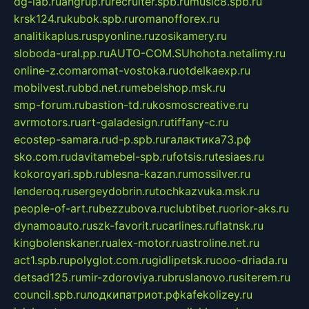
dg-lab.ru
angrup.ru
recruiter.spb.ru
music8.spb.ru
krsk124.ru
kubok.spb.ru
romanofforex.ru
analitikaplus.ru
spyonline.ru
zosikamery.ru
sloboda-ural.pp.ru
AUTO-COM.SU
hohota.net
alimy.ru
online-z.com
aromat-vostoka.ru
otdelkaexp.ru
mobilvest.ru
bbd.net.ru
mebelshop.msk.ru
smp-forum.ru
bastion-td.ru
kosmoscreative.ru
avrmotors.ru
art-galadesign.ru
tiffany-c.ru
ecostep-samara.ru
d-p.spb.ru
галактика73.рф
sko.com.ru
davitamebel-spb.ru
fotsis.ru
tesiaes.ru
kokoroyari.spb.ru
blesna-kazan.ru
mossilver.ru
lenderoq.ru
sergeydobrin.ru
tochkazvuka.msk.ru
people-of-art.ru
bezzubova.ru
clubtibet.ru
orior-aks.ru
dynamoauto.ru
szk-favorit.ru
carlines.ru
flatnsk.ru
kingbolenskaner.ru
alex-motor.ru
astroline.net.ru
act1.spb.ru
polyglot.com.ru
gidlipetsk.ru
ooo-driada.ru
detsad125.ru
mir-zdoroviya.ru
bruslanovo.ru
siterem.ru
council.spb.ru
лодкипатриот.рф
kafekolizey.ru