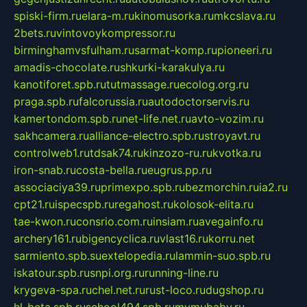
spiski-firm.ru
elara-m.ru
kinomusorka.ru
mkcslava.ru
2bets.ru
vintovoykompressor.ru
birminghamvsfulham.ru
sarmat-komp.ru
pioneeri.ru
amadis-chocolate.ru
shkurki-karakulya.ru
kanotiforet.spb.ru
tutmassage.ru
ecolog.org.ru
praga.spb.ru
falcorussia.ru
autodoctorservis.ru
kamertondom.spb.ru
net-life.net.ru
avto-vozim.ru
sakhcamera.ru
alliance-electro.spb.ru
stroyavt.ru
controlweb1.ru
tdsak74.ru
kinzozo-ru.ru
kvotka.ru
iron-snab.ru
costa-bella.ru
eugrus.pp.ru
associaciya39.ru
primexpo.spb.ru
bezmorchin.ru
ia2.ru
cpt21.ru
ispecspb.ru
regahost.ru
kolosok-elita.ru
tae-kwon.ru
consrio.com.ru
insiam.ru
avegainfo.ru
archery161.ru
bigencyclica.ru
vlast16.ru
korru.net
sarmiento.spb.su
extelopedia.ru
lammin-suo.spb.ru
iskatour.spb.ru
snpi.org.ru
running-line.ru
krygeva-spa.ru
chel.net.ru
rust-loco.ru
dugshop.ru
hl-beta.spb.ru
school494.spb.ru
mymubaby.ru