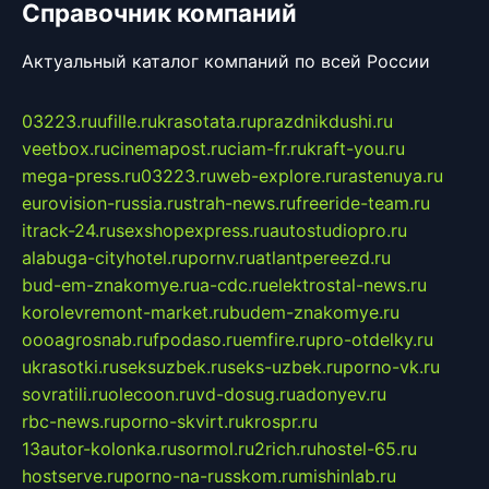
Справочник компаний
Актуальный каталог компаний по всей России
03223.ru
ufille.ru
krasotata.ru
prazdnikdushi.ru
veetbox.ru
cinemapost.ru
ciam-fr.ru
kraft-you.ru
mega-press.ru
03223.ru
web-explore.ru
rastenuya.ru
eurovision-russia.ru
strah-news.ru
freeride-team.ru
itrack-24.ru
sexshopexpress.ru
autostudiopro.ru
alabuga-cityhotel.ru
pornv.ru
atlantpereezd.ru
bud-em-znakomye.ru
a-cdc.ru
elektrostal-news.ru
korolevremont-market.ru
budem-znakomye.ru
oooagrosnab.ru
fpodaso.ru
emfire.ru
pro-otdelky.ru
ukrasotki.ru
seksuzbek.ru
seks-uzbek.ru
porno-vk.ru
sovratili.ru
olecoon.ru
vd-dosug.ru
adonyev.ru
rbc-news.ru
porno-skvirt.ru
krospr.ru
13autor-kolonka.ru
sormol.ru
2rich.ru
hostel-65.ru
hostserve.ru
porno-na-russkom.ru
mishinlab.ru