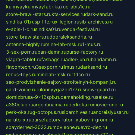
kuhnyaykuhnyayfabrika.ru
e-abis1c.ru
store-brawl-stars.ru
kts-services.ru
dark-sand.ru
sindika-01.ru
sp-life.ru
x-legion.ru
sib-archives.ru
e-abis-1-c.ru
sindika01.ru
venda-festival.ru
store-brawlstars.ru
dooraleksandria.ru
antenna-highly.ru
mine-lab-msk.ru
1-mus.ru
3-sex-porn.ru
ban-damn.ru
purse-factory.ru
viagra-tablet.ru
fasbags.ru
adler-jun.ru
bandamn.ru
fincontech.ru
3sexporn.ru
1mus.ru
darksand.ru
rebus-toys.ru
minelab-msk.ru
rtdco.ru
seo-prodvizhenie-sajtov-stroitelnyh-kompanij.ru
card-voice.ru
rulonnyygazon177.ru
snow-guard.ru
domizbrusa-9x12spb.ru
demaholding.ru
aalse.ru
a380club.ru
argentinamia.ru
perkoka.ru
movie-one.ru
perk-oka.ru
g-octopus.ru
sibarchives.ru
andreislyusar.ru
naruto-x.ru
pursefactory.ru
tor-lyubov-i-grom.ru
spayderhed-2022.ru
movieone.ru
evro-dez.ru
webamator.ru
ma-absolut1.ru
avtopomosch27.ru