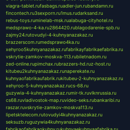
viagra-tablet.ru
fasbags.ru
adler-jun.ru
bandamn.ru
fincontech.ru
3sexporn.ru
1mus.ru
darksand.ru
rebus-toys.ru
minelab-msk.ru
alabuga-cityhotel.ru
medsprawo-4-ka.ru
2864420.ru
blagodarenie-spb.ru
zajmy24.ru
tovudyi-4-kuhnyanazakaz.ru
brazzerscom.ru
medsprawo4ka.ru
xehyroo5kuhnyanazakaz.ru
fabrikayfabrikaefabrika.ru
vskrytie-zamkov-moskva-113.ru
biletnadom.ru
zed-online.ru
pimchax.ru
brazzers-hd.ru
z-host.ru
kitubeu2kuhnyanazakaz.ru
naperekate.ru
kuhnyaofabrikaufabrik.ru
kitubeu-2-kuhnyanazakaz.ru
xehyroo-5-kuhnyanazakaz.ru
cs-68.ru
guzywia-4-kuhnyanazakaz.ru
mir-tk.ru
vlknrussia.ru
cs68.ru
vladivostok-map.ru
video-seks.ru
bankaribi.ru
raszar.ru
vskrytie-zamkov-moskva113.ru
lipetsktelecom.ru
tovudyi4kuhnyanazakaz.ru
seksuzb.ru
guzywia4kuhnyanazakaz.ru
fabrikaofabrikaokuhny.ru
kuhnyaekuhnyaafabrika.ru