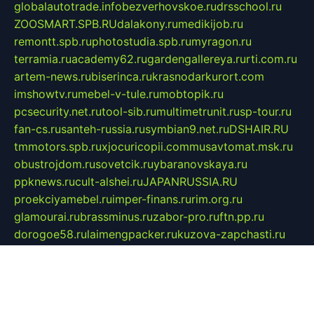
globalautotrade.info
bezverhovskoe.ru
drsschool.ru
ZOOSMART.SPB.RU
dalakony.ru
medikijob.ru
remontt.spb.ru
photostudia.spb.ru
myragon.ru
terramia.ru
academy62.ru
gardengallereya.ru
rti.com.ru
artem-news.ru
biserinca.ru
krasnodarkurort.com
imshowtv.ru
mebel-v-tule.ru
mobtopik.ru
pcsecurity.net.ru
tool-sib.ru
multimetrunit.ru
sp-tour.ru
fan-cs.ru
santeh-russia.ru
symbian9.net.ru
DSHAIR.RU
tmmotors.spb.ru
xjocuricopii.com
musavtomat.msk.ru
obustrojdom.ru
sovetcik.ru
ybaranovskaya.ru
ppknews.ru
cult-alshei.ru
JAPANRUSSIA.RU
proekciyamebel.ru
imper-finans.ru
rim.org.ru
glamourai.ru
brassminus.ru
zabor-pro.ru
ftn.pp.ru
dorogoe58.ru
laimengpacker.ru
kuzova-zapchasti.ru
sageerp.ru
taxodrom.ru
dsrazvitie.ru
hardcity.net.ru
ratinghomegames.ru
topservice25.ru
gubernyan.ru
gtglasslined.ru
ii4.ru
tssport.spb.ru
andorra24.com
blackwallstreet.ru
oboimos.ru
optim-doors.com.ru