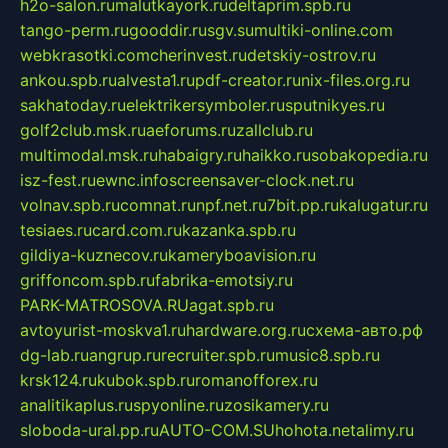
h2o-salon.ru
malutkayork.ru
deltaprim.spb.ru
tango-perm.ru
gooddir.ru
sgv.su
multiki-online.com
webkrasotki.com
cherinvest.ru
detskiy-ostrov.ru
ankou.spb.ru
alvesta1.ru
pdf-creator.ru
nix-files.org.ru
sakhatoday.ru
elektrikersymboler.ru
sputnikyes.ru
golf2club.msk.ru
aeforums.ru
zallclub.ru
multimodal.msk.ru
habaigry.ru
haikko.ru
sobakopedia.ru
isz-fest.ru
ewnc.info
screensaver-clock.net.ru
volnav.spb.ru
comnat.ru
npf.net.ru
7bit.pp.ru
kalugatur.ru
tesiaes.ru
card.com.ru
kazanka.spb.ru
gildiya-kuznecov.ru
kameryboavision.ru
griffoncom.spb.ru
fabrika-emotsiy.ru
PARK-MATROSOVA.RU
agat.spb.ru
avtoyurist-moskva1.ru
hardware.org.ru
схема-авто.рф
dg-lab.ru
angrup.ru
recruiter.spb.ru
music8.spb.ru
krsk124.ru
kubok.spb.ru
romanofforex.ru
analitikaplus.ru
spyonline.ru
zosikamery.ru
sloboda-ural.pp.ru
AUTO-COM.SU
hohota.net
alimy.ru