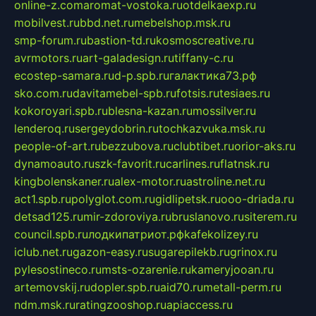
online-z.com
aromat-vostoka.ru
otdelkaexp.ru
mobilvest.ru
bbd.net.ru
mebelshop.msk.ru
smp-forum.ru
bastion-td.ru
kosmoscreative.ru
avrmotors.ru
art-galadesign.ru
tiffany-c.ru
ecostep-samara.ru
d-p.spb.ru
галактика73.рф
sko.com.ru
davitamebel-spb.ru
fotsis.ru
tesiaes.ru
kokoroyari.spb.ru
blesna-kazan.ru
mossilver.ru
lenderoq.ru
sergeydobrin.ru
tochkazvuka.msk.ru
people-of-art.ru
bezzubova.ru
clubtibet.ru
orior-aks.ru
dynamoauto.ru
szk-favorit.ru
carlines.ru
flatnsk.ru
kingbolenskaner.ru
alex-motor.ru
astroline.net.ru
act1.spb.ru
polyglot.com.ru
gidlipetsk.ru
ooo-driada.ru
detsad125.ru
mir-zdoroviya.ru
bruslanovo.ru
siterem.ru
council.spb.ru
лодкипатриот.рф
kafekolizey.ru
iclub.net.ru
gazon-easy.ru
sugarepilekb.ru
grinox.ru
pylesostineco.ru
msts-ozarenie.ru
kameryjooan.ru
artemovskij.ru
dopler.spb.ru
aid70.ru
metall-perm.ru
ndm.msk.ru
ratingzooshop.ru
apiaccess.ru