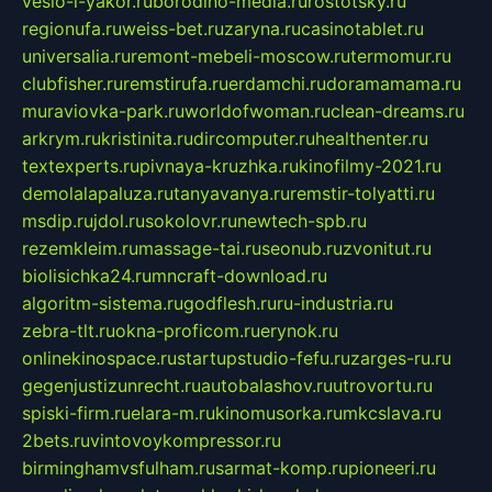
veslo-i-yakor.ru
borodino-media.ru
rostotsky.ru
regionufa.ru
weiss-bet.ru
zaryna.ru
casinotablet.ru
universalia.ru
remont-mebeli-moscow.ru
termomur.ru
clubfisher.ru
remstirufa.ru
erdamchi.ru
doramamama.ru
muraviovka-park.ru
worldofwoman.ru
clean-dreams.ru
arkrym.ru
kristinita.ru
dircomputer.ru
healthenter.ru
textexperts.ru
pivnaya-kruzhka.ru
kinofilmy-2021.ru
demolalapaluza.ru
tanyavanya.ru
remstir-tolyatti.ru
msdip.ru
jdol.ru
sokolovr.ru
newtech-spb.ru
rezemkleim.ru
massage-tai.ru
seonub.ru
zvonitut.ru
biolisichka24.ru
mncraft-download.ru
algoritm-sistema.ru
godflesh.ru
ru-industria.ru
zebra-tlt.ru
okna-proficom.ru
erynok.ru
onlinekinospace.ru
startupstudio-fefu.ru
zarges-ru.ru
gegenjustizunrecht.ru
autobalashov.ru
utrovortu.ru
spiski-firm.ru
elara-m.ru
kinomusorka.ru
mkcslava.ru
2bets.ru
vintovoykompressor.ru
birminghamvsfulham.ru
sarmat-komp.ru
pioneeri.ru