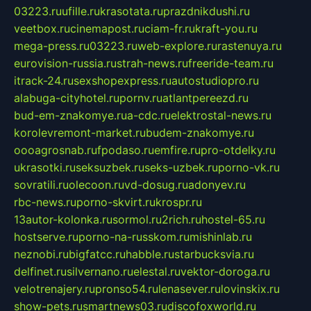
03223.ru
ufille.ru
krasotata.ru
prazdnikdushi.ru
veetbox.ru
cinemapost.ru
ciam-fr.ru
kraft-you.ru
mega-press.ru
03223.ru
web-explore.ru
rastenuya.ru
eurovision-russia.ru
strah-news.ru
freeride-team.ru
itrack-24.ru
sexshopexpress.ru
autostudiopro.ru
alabuga-cityhotel.ru
pornv.ru
atlantpereezd.ru
bud-em-znakomye.ru
a-cdc.ru
elektrostal-news.ru
korolevremont-market.ru
budem-znakomye.ru
oooagrosnab.ru
fpodaso.ru
emfire.ru
pro-otdelky.ru
ukrasotki.ru
seksuzbek.ru
seks-uzbek.ru
porno-vk.ru
sovratili.ru
olecoon.ru
vd-dosug.ru
adonyev.ru
rbc-news.ru
porno-skvirt.ru
krospr.ru
13autor-kolonka.ru
sormol.ru
2rich.ru
hostel-65.ru
hostserve.ru
porno-na-russkom.ru
mishinlab.ru
neznobi.ru
bigfatcc.ru
habble.ru
starbucksvia.ru
delfinet.ru
silvernano.ru
elestal.ru
vektor-doroga.ru
velotrenajery.ru
pronso54.ru
lenasever.ru
lovinskix.ru
show-pets.ru
smartnews03.ru
discofoxworld.ru