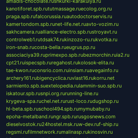
amadis-chocolate.ru
shkurki-karakulya.ru
kanotiforet.spb.ru
tutmassage.ru
ecolog.org.ru
praga.spb.ru
falcorussia.ru
autodoctorservis.ru
kamertondom.spb.ru
net-life.net.ru
avto-vozim.ru
sakhcamera.ru
alliance-electro.spb.ru
stroyavt.ru
controlweb1.ru
tdsak74.ru
kinzozo-ru.ru
kvotka.ru
iron-snab.ru
costa-bella.ru
eugrus.pp.ru
associaciya39.ru
primexpo.spb.ru
bezmorchin.ru
ia2.ru
cpt21.ru
ispecspb.ru
regahost.ru
kolosok-elita.ru
tae-kwon.ru
consrio.com.ru
insiam.ru
avegainfo.ru
archery161.ru
bigencyclica.ru
vlast16.ru
korru.net
sarmiento.spb.su
extelopedia.ru
lammin-suo.spb.ru
iskatour.spb.ru
snpi.org.ru
running-line.ru
krygeva-spa.ru
chel.net.ru
rust-loco.ru
dugshop.ru
hl-beta.spb.ru
school494.spb.ru
mymubaby.ru
epoha-metalband.ru
ngr.spb.ru
rusgosnews.com
dieselvostok.ru
24hostel.msk.ru
w-dev.ru
f-ship.ru
regsmi.ru
filmnetwork.ru
malinasp.ru
kinosvin.ru