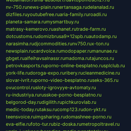
nv-750.ru
news-plain.ru
nertansaga.ru
delanalad.ru
dizfiles.ru
youtubefree.ru
aria-family.ru
roadli.ru
planeta-samara.ru
mysmartbuy.ru
matrasy-kemerovo.ru
ashanet.ru
trade-farm.ru
dotcustoms.ru
domizbrusa9x12spb.ru
autodamp.ru
narasimha.ru
djcommodities.ru
nv750.ru
x-ton.ru
newsplain.ru
cardvoice.ru
modopaper.ru
manunae.ru
gbget.ru
alfeihavsalnassr.ru
madoma.ru
tajuncos.ru
petrovkasports.ru
porno-online-besplatno.ru
splclub.ru
york-life.ru
doroga-expo.ru
ribery.ru
cleanmedicine.ru
slovar-ivrit.ru
porno-video-besplatno.ru
seks-365.ru
ovucontrol.ru
sloty-igrovyye-avtomaty.ru
ru-industriya.ru
russkoe-porno-besplatno.ru
belgorod-day.ru
digilith.ru
pichkurovlab.ru
medic-today.ru
taksu.ru
comp123.ru
don-ykt.ru
teensvoice.ru
imgsharing.ru
domashnee-porno.ru
eva-elfie.ru
foto-tur.ru
biz-doska.ru
metropoltravel.ru