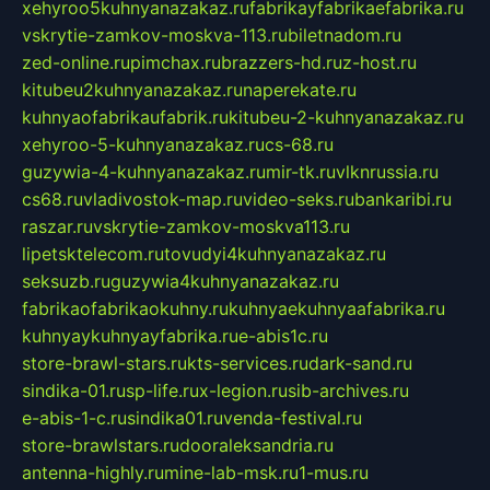
xehyroo5kuhnyanazakaz.ru
fabrikayfabrikaefabrika.ru
vskrytie-zamkov-moskva-113.ru
biletnadom.ru
zed-online.ru
pimchax.ru
brazzers-hd.ru
z-host.ru
kitubeu2kuhnyanazakaz.ru
naperekate.ru
kuhnyaofabrikaufabrik.ru
kitubeu-2-kuhnyanazakaz.ru
xehyroo-5-kuhnyanazakaz.ru
cs-68.ru
guzywia-4-kuhnyanazakaz.ru
mir-tk.ru
vlknrussia.ru
cs68.ru
vladivostok-map.ru
video-seks.ru
bankaribi.ru
raszar.ru
vskrytie-zamkov-moskva113.ru
lipetsktelecom.ru
tovudyi4kuhnyanazakaz.ru
seksuzb.ru
guzywia4kuhnyanazakaz.ru
fabrikaofabrikaokuhny.ru
kuhnyaekuhnyaafabrika.ru
kuhnyaykuhnyayfabrika.ru
e-abis1c.ru
store-brawl-stars.ru
kts-services.ru
dark-sand.ru
sindika-01.ru
sp-life.ru
x-legion.ru
sib-archives.ru
e-abis-1-c.ru
sindika01.ru
venda-festival.ru
store-brawlstars.ru
dooraleksandria.ru
antenna-highly.ru
mine-lab-msk.ru
1-mus.ru