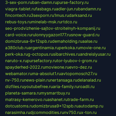
3-sex-porn.ru
ban-damn.ru
purse-factory.ru
viagra-tablet.ru
fasbags.ru
adler-jun.ru
bandamn.ru
fincontech.ru
3sexporn.ru
1mus.ru
darksand.ru
rebus-toys.ru
minelab-msk.ru
rtdco.ru
seo-prodvizhenie-sajtov-stroitelnyh-kompanij.ru
card-voice.ru
rulonnyygazon177.ru
snow-guard.ru
domizbrusa-9x12spb.ru
demaholding.ru
aalse.ru
a380club.ru
argentinamia.ru
perkoka.ru
movie-one.ru
perk-oka.ru
g-octopus.ru
sibarchives.ru
andreislyusar.ru
naruto-x.ru
pursefactory.ru
tor-lyubov-i-grom.ru
spayderhed-2022.ru
movieone.ru
evro-dez.ru
webamator.ru
ma-absolut1.ru
avtopomosch27.ru
nv-750.ru
news-plain.ru
nertansaga.ru
delanalad.ru
dizfiles.ru
youtubefree.ru
aria-family.ru
roadli.ru
planeta-samara.ru
mysmartbuy.ru
matrasy-kemerovo.ru
ashanet.ru
trade-farm.ru
dotcustoms.ru
domizbrusa9x12spb.ru
autodamp.ru
narasimha.ru
djcommodities.ru
nv750.ru
x-ton.ru