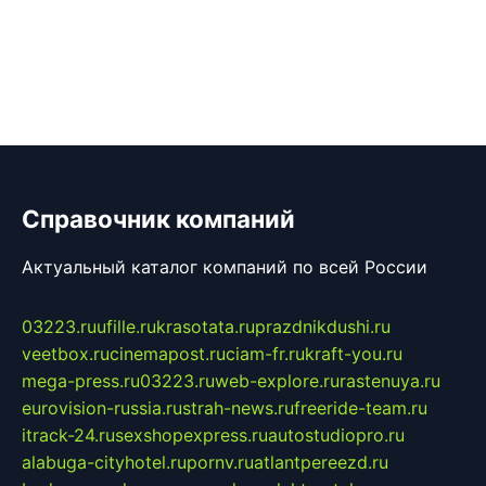
Справочник компаний
Актуальный каталог компаний по всей России
03223.ru
ufille.ru
krasotata.ru
prazdnikdushi.ru
veetbox.ru
cinemapost.ru
ciam-fr.ru
kraft-you.ru
mega-press.ru
03223.ru
web-explore.ru
rastenuya.ru
eurovision-russia.ru
strah-news.ru
freeride-team.ru
itrack-24.ru
sexshopexpress.ru
autostudiopro.ru
alabuga-cityhotel.ru
pornv.ru
atlantpereezd.ru