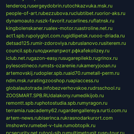
lenderoq.ru
sergeydobrin.ru
tochkazvuka.msk.ru
people-of-art.ru
bezzubova.ru
clubtibet.ru
orior-aks.ru
dynamoauto.ru
szk-favorit.ru
carlines.ru
flatnsk.ru
kingbolenskaner.ru
alex-motor.ru
astroline.net.ru
act1.spb.ru
polyglot.com.ru
gidlipetsk.ru
ooo-driada.ru
detsad125.ru
mir-zdoroviya.ru
bruslanovo.ru
siterem.ru
council.spb.ru
лодкипатриот.рф
kafekolizey.ru
iclub.net.ru
gazon-easy.ru
sugarepilekb.ru
grinox.ru
pylesostineco.ru
msts-ozarenie.ru
kameryjooan.ru
artemovskij.ru
dopler.spb.ru
aid70.ru
metall-perm.ru
ndm.msk.ru
ratingzooshop.ru
apiaccess.ru
globalautotrade.info
bezverhovskoe.ru
drsschool.ru
ZOOSMART.SPB.RU
dalakony.ru
medikijob.ru
remontt.spb.ru
photostudia.spb.ru
myragon.ru
terramia.ru
academy62.ru
gardengallereya.ru
rti.com.ru
artem-news.ru
biserinca.ru
krasnodarkurort.com
imshowtv.ru
mebel-v-tule.ru
mobtopik.ru
pcsecurity.net.ru
tool-sib.ru
multimetrunit.ru
sp-tour.ru