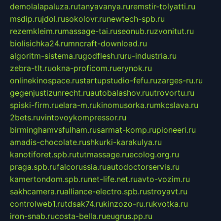
demolalapaluza.ru
tanyavanya.ru
remstir-tolyatti.ru
msdip.ru
jdol.ru
sokolovr.ru
newtech-spb.ru
rezemkleim.ru
massage-tai.ru
seonub.ru
zvonitut.ru
biolisichka24.ru
mncraft-download.ru
algoritm-sistema.ru
godflesh.ru
ru-industria.ru
zebra-tlt.ru
okna-proficom.ru
erynok.ru
onlinekinospace.ru
startupstudio-fefu.ru
zarges-ru.ru
gegenjustizunrecht.ru
autobalashov.ru
utrovortu.ru
spiski-firm.ru
elara-m.ru
kinomusorka.ru
mkcslava.ru
2bets.ru
vintovoykompressor.ru
birminghamvsfulham.ru
sarmat-komp.ru
pioneeri.ru
amadis-chocolate.ru
shkurki-karakulya.ru
kanotiforet.spb.ru
tutmassage.ru
ecolog.org.ru
praga.spb.ru
falcorussia.ru
autodoctorservis.ru
kamertondom.spb.ru
net-life.net.ru
avto-vozim.ru
sakhcamera.ru
alliance-electro.spb.ru
stroyavt.ru
controlweb1.ru
tdsak74.ru
kinzozo-ru.ru
kvotka.ru
iron-snab.ru
costa-bella.ru
eugrus.pp.ru