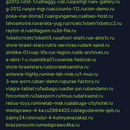
g2012.ru
tst-1.ru
shaggy-cat.ru
opsmgr.ru
ev-gallery.ru
g-2012.ru
ops-mgr.ru
accounts-112.ru
csm-demo.ru
poka-vse-doma2.ru
airgungames.ru
allseo-host.ru
tehosmotre.ru
varieta-yug.ru
cricetc1xbetr1xbetcc2.ru
raytor-d.ru
atillagunn.ru
3d-file.ru
1xbeticricetc1xbetti5.ru
uafoot-statti.ru
e-abis1c.ru
store-brawl-stars.ru
kts-services.ru
dark-sand.ru
sindika-01.ru
sp-life.ru
x-legion.ru
sib-archives.ru
e-abis-1-c.ru
sindika01.ru
venda-festival.ru
store-brawlstars.ru
dooraleksandria.ru
antenna-highly.ru
mine-lab-msk.ru
1-mus.ru
3-sex-porn.ru
ban-damn.ru
purse-factory.ru
viagra-tablet.ru
fasbags.ru
adler-jun.ru
bandamn.ru
fincontech.ru
3sexporn.ru
1mus.ru
darksand.ru
rebus-toys.ru
minelab-msk.ru
alabuga-cityhotel.ru
medsprawo-4-ka.ru
2864420.ru
blagodarenie-spb.ru
zajmy24.ru
tovudyi-4-kuhnyanazakaz.ru
brazzerscom.ru
medsprawo4ka.ru