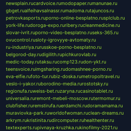
newsplain.ru
cardvoice.ru
modopaper.ru
manunae.ru
gbget.ru
alfeihavsalnassr.ru
madoma.ru
tajuncos.ru
petrovkasports.ru
porno-online-besplatno.ru
splclub.ru
york-life.ru
doroga-expo.ru
ribery.ru
cleanmedicine.ru
slovar-ivrit.ru
porno-video-besplatno.ru
seks-365.ru
ovucontrol.ru
sloty-igrovyye-avtomaty.ru
ru-industriya.ru
russkoe-porno-besplatno.ru
belgorod-day.ru
digilith.ru
pichkurovlab.ru
medic-today.ru
taksu.ru
comp123.ru
don-ykt.ru
teensvoice.ru
imgsharing.ru
domashnee-porno.ru
eva-elfie.ru
foto-tur.ru
biz-doska.ru
metropoltravel.ru
veslo-i-yakor.ru
borodino-media.ru
rostotsky.ru
regionufa.ru
weiss-bet.ru
zaryna.ru
casinotablet.ru
universalia.ru
remont-mebeli-moscow.ru
termomur.ru
clubfisher.ru
remstirufa.ru
erdamchi.ru
doramamama.ru
muraviovka-park.ru
worldofwoman.ru
clean-dreams.ru
arkrym.ru
kristinita.ru
dircomputer.ru
healthenter.ru
textexperts.ru
pivnaya-kruzhka.ru
kinofilmy-2021.ru