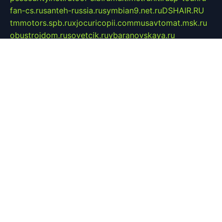
fan-cs.ru
santeh-russia.ru
symbian9.net.ru
DSHAIR.RU
tmmotors.spb.ru
xjocuricopii.com
musavtomat.msk.ru
obustrojdom.ru
sovetcik.ru
ybaranovskaya.ru
ppknews.ru
cult-alshei.ru
JAPANRUSSIA.RU
proekciyamebel.ru
imper-finans.ru
rim.org.ru
glamourai.ru
brassminus.ru
zabor-pro.ru
ftn.pp.ru
dorogoe58.ru
laimengpacker.ru
kuzova-zapchasti.ru
sageerp.ru
taxodrom.ru
dsrazvitie.ru
hardcity.net.ru
ratinghomegames.ru
topservice25.ru
gubernyan.ru
gtglasslined.ru
ii4.ru
tssport.spb.ru
andorra24.com
blackwallstreet.ru
oboimos.ru
optim-doors.com.ru
ikuch.ru
nycr.org.ru
npa21.ru
vremya-ch.spb.ru
desert000.ru
ivtorgi.ru
ifiori.ru
catalog-statei.ru
dcv.org.ru
spetsmaster174.ru
ipkameryhiseeu.ru
dum26.ru
ruspol.spb.ru
fr-opendp.ru
kam-solnyshko.ru
cheyenne-arapaho.ru
sevzapmetal.spb.ru
ted-lapidus.spb.ru
parasite-eliminator.ru
sigma-complete.ru
modernworld.ru
dama-moda.ru