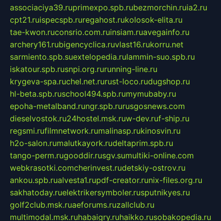
associaciya39.ru
primexpo.spb.ru
bezmorchin.ru
ia2.ru
cpt21.ru
ispecspb.ru
regahost.ru
kolosok-elita.ru
tae-kwon.ru
consrio.com.ru
insiam.ru
avegainfo.ru
archery161.ru
bigencyclica.ru
vlast16.ru
korru.net
sarmiento.spb.su
extelopedia.ru
lammin-suo.spb.ru
iskatour.spb.ru
snpi.org.ru
running-line.ru
krygeva-spa.ru
chel.net.ru
rust-loco.ru
dugshop.ru
hl-beta.spb.ru
school494.spb.ru
mymubaby.ru
epoha-metalband.ru
ngr.spb.ru
rusgosnews.com
dieselvostok.ru
24hostel.msk.ru
w-dev.ru
f-ship.ru
regsmi.ru
filmnetwork.ru
malinasp.ru
kinosvin.ru
h2o-salon.ru
malutkayork.ru
deltaprim.spb.ru
tango-perm.ru
gooddir.ru
sgv.su
multiki-online.com
webkrasotki.com
cherinvest.ru
detskiy-ostrov.ru
ankou.spb.ru
alvesta1.ru
pdf-creator.ru
nix-files.org.ru
sakhatoday.ru
elektrikersymboler.ru
sputnikyes.ru
golf2club.msk.ru
aeforums.ru
zallclub.ru
multimodal.msk.ru
habaigry.ru
haikko.ru
sobakopedia.ru