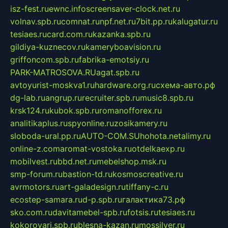
isz-fest.ru
ewnc.info
screensaver-clock.net.ru
volnav.spb.ru
comnat.ru
npf.net.ru
7bit.pp.ru
kalugatur.ru
tesiaes.ru
card.com.ru
kazanka.spb.ru
gildiya-kuznecov.ru
kameryboavision.ru
griffoncom.spb.ru
fabrika-emotsiy.ru
PARK-MATROSOVA.RU
agat.spb.ru
avtoyurist-moskva1.ru
hardware.org.ru
схема-авто.рф
dg-lab.ru
angrup.ru
recruiter.spb.ru
music8.spb.ru
krsk124.ru
kubok.spb.ru
romanofforex.ru
analitikaplus.ru
spyonline.ru
zosikamery.ru
sloboda-ural.pp.ru
AUTO-COM.SU
hohota.net
alimy.ru
online-z.com
aromat-vostoka.ru
otdelkaexp.ru
mobilvest.ru
bbd.net.ru
mebelshop.msk.ru
smp-forum.ru
bastion-td.ru
kosmoscreative.ru
avrmotors.ru
art-galadesign.ru
tiffany-c.ru
ecostep-samara.ru
d-p.spb.ru
галактика73.рф
sko.com.ru
davitamebel-spb.ru
fotsis.ru
tesiaes.ru
kokoroyari.spb.ru
blesna-kazan.ru
mossilver.ru