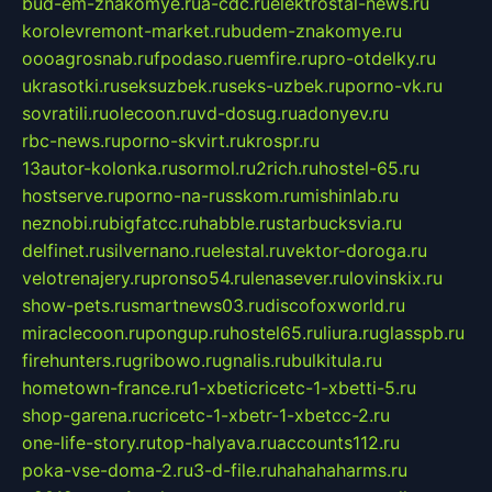
bud-em-znakomye.ru
a-cdc.ru
elektrostal-news.ru
korolevremont-market.ru
budem-znakomye.ru
oooagrosnab.ru
fpodaso.ru
emfire.ru
pro-otdelky.ru
ukrasotki.ru
seksuzbek.ru
seks-uzbek.ru
porno-vk.ru
sovratili.ru
olecoon.ru
vd-dosug.ru
adonyev.ru
rbc-news.ru
porno-skvirt.ru
krospr.ru
13autor-kolonka.ru
sormol.ru
2rich.ru
hostel-65.ru
hostserve.ru
porno-na-russkom.ru
mishinlab.ru
neznobi.ru
bigfatcc.ru
habble.ru
starbucksvia.ru
delfinet.ru
silvernano.ru
elestal.ru
vektor-doroga.ru
velotrenajery.ru
pronso54.ru
lenasever.ru
lovinskix.ru
show-pets.ru
smartnews03.ru
discofoxworld.ru
miraclecoon.ru
pongup.ru
hostel65.ru
liura.ru
glasspb.ru
firehunters.ru
gribowo.ru
gnalis.ru
bulkitula.ru
hometown-france.ru
1-xbeticricetc-1-xbetti-5.ru
shop-garena.ru
cricetc-1-xbetr-1-xbetcc-2.ru
one-life-story.ru
top-halyava.ru
accounts112.ru
poka-vse-doma-2.ru
3-d-file.ru
hahahaharms.ru