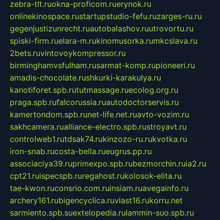
zebra-tlt.ru
okna-proficom.ru
erynok.ru
onlinekinospace.ru
startupstudio-fefu.ru
zarges-ru.ru
gegenjustizunrecht.ru
autobalashov.ru
utrovortu.ru
spiski-firm.ru
elara-m.ru
kinomusorka.ru
mkcslava.ru
2bets.ru
vintovoykompressor.ru
birminghamvsfulham.ru
sarmat-komp.ru
pioneeri.ru
amadis-chocolate.ru
shkurki-karakulya.ru
kanotiforet.spb.ru
tutmassage.ru
ecolog.org.ru
praga.spb.ru
falcorussia.ru
autodoctorservis.ru
kamertondom.spb.ru
net-life.net.ru
avto-vozim.ru
sakhcamera.ru
alliance-electro.spb.ru
stroyavt.ru
controlweb1.ru
tdsak74.ru
kinzozo-ru.ru
kvotka.ru
iron-snab.ru
costa-bella.ru
eugrus.pp.ru
associaciya39.ru
primexpo.spb.ru
bezmorchin.ru
ia2.ru
cpt21.ru
ispecspb.ru
regahost.ru
kolosok-elita.ru
tae-kwon.ru
consrio.com.ru
insiam.ru
avegainfo.ru
archery161.ru
bigencyclica.ru
vlast16.ru
korru.net
sarmiento.spb.su
extelopedia.ru
lammin-suo.spb.ru