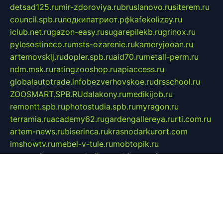
detsad125.ru
mir-zdoroviya.ru
bruslanovo.ru
siterem.ru
council.spb.ru
лодкипатриот.рф
kafekolizey.ru
iclub.net.ru
gazon-easy.ru
sugarepilekb.ru
grinox.ru
pylesostineco.ru
msts-ozarenie.ru
kameryjooan.ru
artemovskij.ru
dopler.spb.ru
aid70.ru
metall-perm.ru
ndm.msk.ru
ratingzooshop.ru
apiaccess.ru
globalautotrade.info
bezverhovskoe.ru
drsschool.ru
ZOOSMART.SPB.RU
dalakony.ru
medikijob.ru
remontt.spb.ru
photostudia.spb.ru
myragon.ru
terramia.ru
academy62.ru
gardengallereya.ru
rti.com.ru
artem-news.ru
biserinca.ru
krasnodarkurort.com
imshowtv.ru
mebel-v-tule.ru
mobtopik.ru
pcsecurity.net.ru
tool-sib.ru
multimetrunit.ru
sp-tour.ru
fan-cs.ru
santeh-russia.ru
symbian9.net.ru
DSHAIR.RU
tmmotors.spb.ru
xjocuricopii.com
musavtomat.msk.ru
obustrojdom.ru
sovetcik.ru
ybaranovskaya.ru
ppknews.ru
cult-alshei.ru
JAPANRUSSIA.RU
proekciyamebel.ru
imper-finans.ru
rim.org.ru