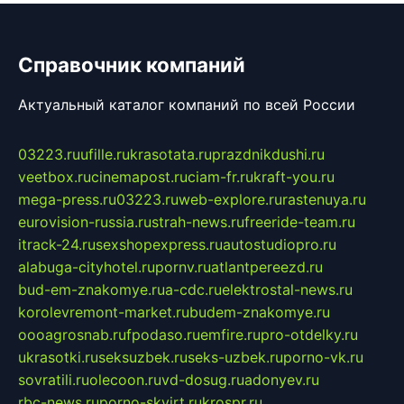
Справочник компаний
Актуальный каталог компаний по всей России
03223.ru
ufille.ru
krasotata.ru
prazdnikdushi.ru
veetbox.ru
cinemapost.ru
ciam-fr.ru
kraft-you.ru
mega-press.ru
03223.ru
web-explore.ru
rastenuya.ru
eurovision-russia.ru
strah-news.ru
freeride-team.ru
itrack-24.ru
sexshopexpress.ru
autostudiopro.ru
alabuga-cityhotel.ru
pornv.ru
atlantpereezd.ru
bud-em-znakomye.ru
a-cdc.ru
elektrostal-news.ru
korolevremont-market.ru
budem-znakomye.ru
oooagrosnab.ru
fpodaso.ru
emfire.ru
pro-otdelky.ru
ukrasotki.ru
seksuzbek.ru
seks-uzbek.ru
porno-vk.ru
sovratili.ru
olecoon.ru
vd-dosug.ru
adonyev.ru
rbc-news.ru
porno-skvirt.ru
krospr.ru