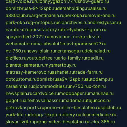
card-voice.ru
rulonnyygazon177.ru
snow-guard.ru
domizbrusa-9x12spb.ru
demaholding.ru
aalse.ru
a380club.ru
argentinamia.ru
perkoka.ru
movie-one.ru
perk-oka.ru
g-octopus.ru
sibarchives.ru
andreislyusar.ru
naruto-x.ru
pursefactory.ru
tor-lyubov-i-grom.ru
spayderhed-2022.ru
movieone.ru
evro-dez.ru
webamator.ru
ma-absolut1.ru
avtopomosch27.ru
nv-750.ru
news-plain.ru
nertansaga.ru
delanalad.ru
dizfiles.ru
youtubefree.ru
aria-family.ru
roadli.ru
planeta-samara.ru
mysmartbuy.ru
matrasy-kemerovo.ru
ashanet.ru
trade-farm.ru
dotcustoms.ru
domizbrusa9x12spb.ru
autodamp.ru
narasimha.ru
djcommodities.ru
nv750.ru
x-ton.ru
newsplain.ru
cardvoice.ru
modopaper.ru
manunae.ru
gbget.ru
alfeihavsalnassr.ru
madoma.ru
tajuncos.ru
petrovkasports.ru
porno-online-besplatno.ru
splclub.ru
york-life.ru
doroga-expo.ru
ribery.ru
cleanmedicine.ru
slovar-ivrit.ru
porno-video-besplatno.ru
seks-365.ru