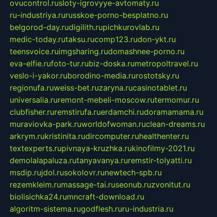
ovucontrol.ru
sloty-igrovyye-avtomaty.ru
ru-industriya.ru
russkoe-porno-besplatno.ru
belgorod-day.ru
digilith.ru
pichkurovlab.ru
medic-today.ru
taksu.ru
comp123.ru
don-ykt.ru
teensvoice.ru
imgsharing.ru
domashnee-porno.ru
eva-elfie.ru
foto-tur.ru
biz-doska.ru
metropoltravel.ru
veslo-i-yakor.ru
borodino-media.ru
rostotsky.ru
regionufa.ru
weiss-bet.ru
zaryna.ru
casinotablet.ru
universalia.ru
remont-mebeli-moscow.ru
termomur.ru
clubfisher.ru
remstirufa.ru
erdamchi.ru
doramamama.ru
muraviovka-park.ru
worldofwoman.ru
clean-dreams.ru
arkrym.ru
kristinita.ru
dircomputer.ru
healthenter.ru
textexperts.ru
pivnaya-kruzhka.ru
kinofilmy-2021.ru
demolalapaluza.ru
tanyavanya.ru
remstir-tolyatti.ru
msdip.ru
jdol.ru
sokolovr.ru
newtech-spb.ru
rezemkleim.ru
massage-tai.ru
seonub.ru
zvonitut.ru
biolisichka24.ru
mncraft-download.ru
algoritm-sistema.ru
godflesh.ru
ru-industria.ru