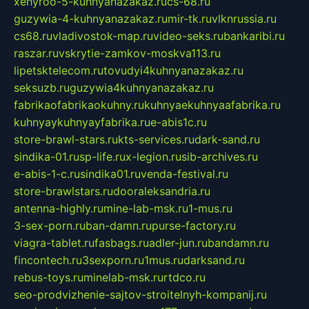
xehyroo-5-kuhnyanazakaz.ru
cs-68.ru
guzywia-4-kuhnyanazakaz.ru
mir-tk.ru
vlknrussia.ru
cs68.ru
vladivostok-map.ru
video-seks.ru
bankaribi.ru
raszar.ru
vskrytie-zamkov-moskva113.ru
lipetsktelecom.ru
tovudyi4kuhnyanazakaz.ru
seksuzb.ru
guzywia4kuhnyanazakaz.ru
fabrikaofabrikaokuhny.ru
kuhnyaekuhnyaafabrika.ru
kuhnyaykuhnyayfabrika.ru
e-abis1c.ru
store-brawl-stars.ru
kts-services.ru
dark-sand.ru
sindika-01.ru
sp-life.ru
x-legion.ru
sib-archives.ru
e-abis-1-c.ru
sindika01.ru
venda-festival.ru
store-brawlstars.ru
dooraleksandria.ru
antenna-highly.ru
mine-lab-msk.ru
1-mus.ru
3-sex-porn.ru
ban-damn.ru
purse-factory.ru
viagra-tablet.ru
fasbags.ru
adler-jun.ru
bandamn.ru
fincontech.ru
3sexporn.ru
1mus.ru
darksand.ru
rebus-toys.ru
minelab-msk.ru
rtdco.ru
seo-prodvizhenie-sajtov-stroitelnyh-kompanij.ru