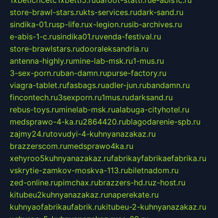
1xbeticricetc1xbetti5.ru
uafoot-statti.ru
e-abis1c.ru
store-brawl-stars.ru
kts-services.ru
dark-sand.ru
sindika-01.ru
sp-life.ru
x-legion.ru
sib-archives.ru
e-abis-1-c.ru
sindika01.ru
venda-festival.ru
store-brawlstars.ru
dooraleksandria.ru
antenna-highly.ru
mine-lab-msk.ru
1-mus.ru
3-sex-porn.ru
ban-damn.ru
purse-factory.ru
viagra-tablet.ru
fasbags.ru
adler-jun.ru
bandamn.ru
fincontech.ru
3sexporn.ru
1mus.ru
darksand.ru
rebus-toys.ru
minelab-msk.ru
alabuga-cityhotel.ru
medsprawo-4-ka.ru
2864420.ru
blagodarenie-spb.ru
zajmy24.ru
tovudyi-4-kuhnyanazakaz.ru
brazzerscom.ru
medsprawo4ka.ru
xehyroo5kuhnyanazakaz.ru
fabrikayfabrikaefabrika.ru
vskrytie-zamkov-moskva-113.ru
biletnadom.ru
zed-online.ru
pimchax.ru
brazzers-hd.ru
z-host.ru
kitubeu2kuhnyanazakaz.ru
naperekate.ru
kuhnyaofabrikaufabrik.ru
kitubeu-2-kuhnyanazakaz.ru