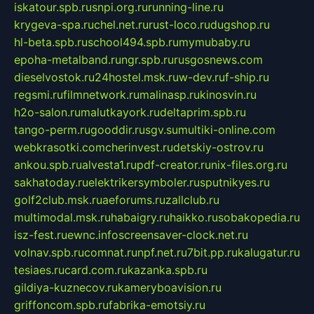
iskatour.spb.ru
snpi.org.ru
running-line.ru
krygeva-spa.ru
chel.net.ru
rust-loco.ru
dugshop.ru
hl-beta.spb.ru
school494.spb.ru
mymubaby.ru
epoha-metalband.ru
ngr.spb.ru
rusgosnews.com
dieselvostok.ru
24hostel.msk.ru
w-dev.ru
f-ship.ru
regsmi.ru
filmnetwork.ru
malinasp.ru
kinosvin.ru
h2o-salon.ru
malutkayork.ru
deltaprim.spb.ru
tango-perm.ru
gooddir.ru
sgv.su
multiki-online.com
webkrasotki.com
cherinvest.ru
detskiy-ostrov.ru
ankou.spb.ru
alvesta1.ru
pdf-creator.ru
nix-files.org.ru
sakhatoday.ru
elektrikersymboler.ru
sputnikyes.ru
golf2club.msk.ru
aeforums.ru
zallclub.ru
multimodal.msk.ru
habaigry.ru
haikko.ru
sobakopedia.ru
isz-fest.ru
ewnc.info
screensaver-clock.net.ru
volnav.spb.ru
comnat.ru
npf.net.ru
7bit.pp.ru
kalugatur.ru
tesiaes.ru
card.com.ru
kazanka.spb.ru
gildiya-kuznecov.ru
kameryboavision.ru
griffoncom.spb.ru
fabrika-emotsiy.ru