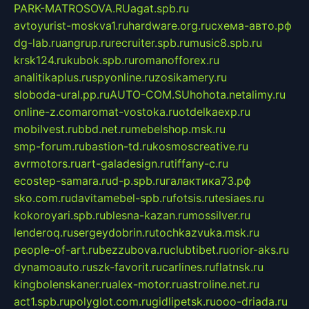
PARK-MATROSOVA.RU
agat.spb.ru
avtoyurist-moskva1.ru
hardware.org.ru
схема-авто.рф
dg-lab.ru
angrup.ru
recruiter.spb.ru
music8.spb.ru
krsk124.ru
kubok.spb.ru
romanofforex.ru
analitikaplus.ru
spyonline.ru
zosikamery.ru
sloboda-ural.pp.ru
AUTO-COM.SU
hohota.net
alimy.ru
online-z.com
aromat-vostoka.ru
otdelkaexp.ru
mobilvest.ru
bbd.net.ru
mebelshop.msk.ru
smp-forum.ru
bastion-td.ru
kosmoscreative.ru
avrmotors.ru
art-galadesign.ru
tiffany-c.ru
ecostep-samara.ru
d-p.spb.ru
галактика73.рф
sko.com.ru
davitamebel-spb.ru
fotsis.ru
tesiaes.ru
kokoroyari.spb.ru
blesna-kazan.ru
mossilver.ru
lenderoq.ru
sergeydobrin.ru
tochkazvuka.msk.ru
people-of-art.ru
bezzubova.ru
clubtibet.ru
orior-aks.ru
dynamoauto.ru
szk-favorit.ru
carlines.ru
flatnsk.ru
kingbolenskaner.ru
alex-motor.ru
astroline.net.ru
act1.spb.ru
polyglot.com.ru
gidlipetsk.ru
ooo-driada.ru