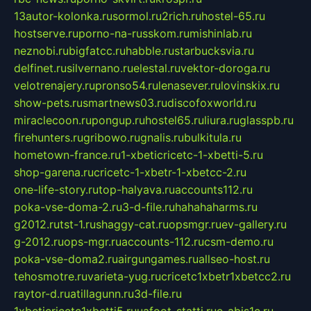
13autor-kolonka.ru
sormol.ru
2rich.ru
hostel-65.ru
hostserve.ru
porno-na-russkom.ru
mishinlab.ru
neznobi.ru
bigfatcc.ru
habble.ru
starbucksvia.ru
delfinet.ru
silvernano.ru
elestal.ru
vektor-doroga.ru
velotrenajery.ru
pronso54.ru
lenasever.ru
lovinskix.ru
show-pets.ru
smartnews03.ru
discofoxworld.ru
miraclecoon.ru
pongup.ru
hostel65.ru
liura.ru
glasspb.ru
firehunters.ru
gribowo.ru
gnalis.ru
bulkitula.ru
hometown-france.ru
1-xbeticricetc-1-xbetti-5.ru
shop-garena.ru
cricetc-1-xbetr-1-xbetcc-2.ru
one-life-story.ru
top-halyava.ru
accounts112.ru
poka-vse-doma-2.ru
3-d-file.ru
hahahaharms.ru
g2012.ru
tst-1.ru
shaggy-cat.ru
opsmgr.ru
ev-gallery.ru
g-2012.ru
ops-mgr.ru
accounts-112.ru
csm-demo.ru
poka-vse-doma2.ru
airgungames.ru
allseo-host.ru
tehosmotre.ru
varieta-yug.ru
cricetc1xbetr1xbetcc2.ru
raytor-d.ru
atillagunn.ru
3d-file.ru