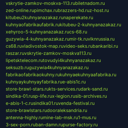
vskrytie-zamkov-moskva-113.ru
biletnadom.ru
zed-online.ru
pimchax.ru
brazzers-hd.ru
z-host.ru
kitubeu2kuhnyanazakaz.ru
naperekate.ru
kuhnyaofabrikaufabrik.ru
kitubeu-2-kuhnyanazakaz.ru
xehyroo-5-kuhnyanazakaz.ru
cs-68.ru
guzywia-4-kuhnyanazakaz.ru
mir-tk.ru
vlknrussia.ru
cs68.ru
vladivostok-map.ru
video-seks.ru
bankaribi.ru
raszar.ru
vskrytie-zamkov-moskva113.ru
lipetsktelecom.ru
tovudyi4kuhnyanazakaz.ru
seksuzb.ru
guzywia4kuhnyanazakaz.ru
fabrikaofabrikaokuhny.ru
kuhnyaekuhnyaafabrika.ru
kuhnyaykuhnyayfabrika.ru
e-abis1c.ru
store-brawl-stars.ru
kts-services.ru
dark-sand.ru
sindika-01.ru
sp-life.ru
x-legion.ru
sib-archives.ru
e-abis-1-c.ru
sindika01.ru
venda-festival.ru
store-brawlstars.ru
dooraleksandria.ru
antenna-highly.ru
mine-lab-msk.ru
1-mus.ru
3-sex-porn.ru
ban-damn.ru
purse-factory.ru