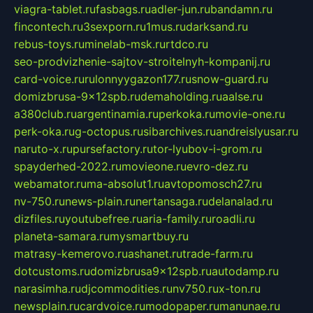
viagra-tablet.ru
fasbags.ru
adler-jun.ru
bandamn.ru
fincontech.ru
3sexporn.ru
1mus.ru
darksand.ru
rebus-toys.ru
minelab-msk.ru
rtdco.ru
seo-prodvizhenie-sajtov-stroitelnyh-kompanij.ru
card-voice.ru
rulonnyygazon177.ru
snow-guard.ru
domizbrusa-9x12spb.ru
demaholding.ru
aalse.ru
a380club.ru
argentinamia.ru
perkoka.ru
movie-one.ru
perk-oka.ru
g-octopus.ru
sibarchives.ru
andreislyusar.ru
naruto-x.ru
pursefactory.ru
tor-lyubov-i-grom.ru
spayderhed-2022.ru
movieone.ru
evro-dez.ru
webamator.ru
ma-absolut1.ru
avtopomosch27.ru
nv-750.ru
news-plain.ru
nertansaga.ru
delanalad.ru
dizfiles.ru
youtubefree.ru
aria-family.ru
roadli.ru
planeta-samara.ru
mysmartbuy.ru
matrasy-kemerovo.ru
ashanet.ru
trade-farm.ru
dotcustoms.ru
domizbrusa9x12spb.ru
autodamp.ru
narasimha.ru
djcommodities.ru
nv750.ru
x-ton.ru
newsplain.ru
cardvoice.ru
modopaper.ru
manunae.ru