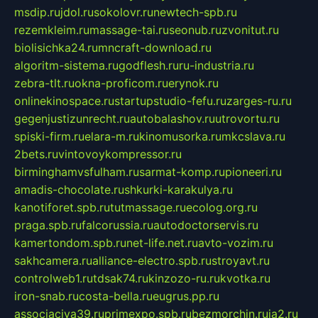
msdip.ru
jdol.ru
sokolovr.ru
newtech-spb.ru
rezemkleim.ru
massage-tai.ru
seonub.ru
zvonitut.ru
biolisichka24.ru
mncraft-download.ru
algoritm-sistema.ru
godflesh.ru
ru-industria.ru
zebra-tlt.ru
okna-proficom.ru
erynok.ru
onlinekinospace.ru
startupstudio-fefu.ru
zarges-ru.ru
gegenjustizunrecht.ru
autobalashov.ru
utrovortu.ru
spiski-firm.ru
elara-m.ru
kinomusorka.ru
mkcslava.ru
2bets.ru
vintovoykompressor.ru
birminghamvsfulham.ru
sarmat-komp.ru
pioneeri.ru
amadis-chocolate.ru
shkurki-karakulya.ru
kanotiforet.spb.ru
tutmassage.ru
ecolog.org.ru
praga.spb.ru
falcorussia.ru
autodoctorservis.ru
kamertondom.spb.ru
net-life.net.ru
avto-vozim.ru
sakhcamera.ru
alliance-electro.spb.ru
stroyavt.ru
controlweb1.ru
tdsak74.ru
kinzozo-ru.ru
kvotka.ru
iron-snab.ru
costa-bella.ru
eugrus.pp.ru
associaciya39.ru
primexpo.spb.ru
bezmorchin.ru
ia2.ru