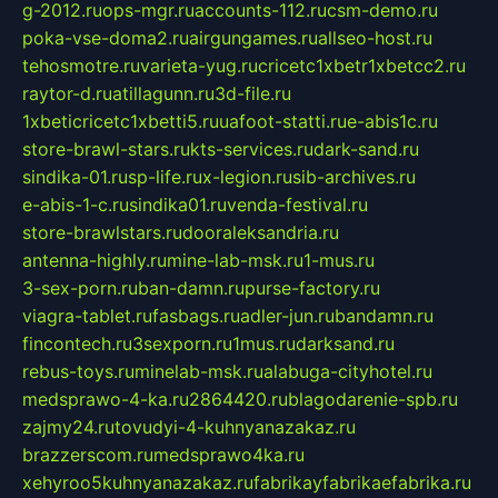
g-2012.ru
ops-mgr.ru
accounts-112.ru
csm-demo.ru
poka-vse-doma2.ru
airgungames.ru
allseo-host.ru
tehosmotre.ru
varieta-yug.ru
cricetc1xbetr1xbetcc2.ru
raytor-d.ru
atillagunn.ru
3d-file.ru
1xbeticricetc1xbetti5.ru
uafoot-statti.ru
e-abis1c.ru
store-brawl-stars.ru
kts-services.ru
dark-sand.ru
sindika-01.ru
sp-life.ru
x-legion.ru
sib-archives.ru
e-abis-1-c.ru
sindika01.ru
venda-festival.ru
store-brawlstars.ru
dooraleksandria.ru
antenna-highly.ru
mine-lab-msk.ru
1-mus.ru
3-sex-porn.ru
ban-damn.ru
purse-factory.ru
viagra-tablet.ru
fasbags.ru
adler-jun.ru
bandamn.ru
fincontech.ru
3sexporn.ru
1mus.ru
darksand.ru
rebus-toys.ru
minelab-msk.ru
alabuga-cityhotel.ru
medsprawo-4-ka.ru
2864420.ru
blagodarenie-spb.ru
zajmy24.ru
tovudyi-4-kuhnyanazakaz.ru
brazzerscom.ru
medsprawo4ka.ru
xehyroo5kuhnyanazakaz.ru
fabrikayfabrikaefabrika.ru