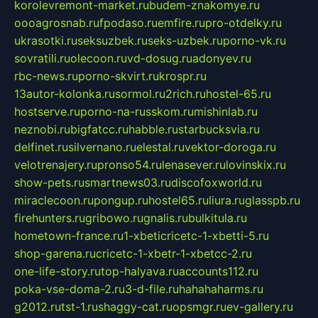
korolevremont-market.ru
budem-znakomye.ru
oooagrosnab.ru
fpodaso.ru
emfire.ru
pro-otdelky.ru
ukrasotki.ru
seksuzbek.ru
seks-uzbek.ru
porno-vk.ru
sovratili.ru
olecoon.ru
vd-dosug.ru
adonyev.ru
rbc-news.ru
porno-skvirt.ru
krospr.ru
13autor-kolonka.ru
sormol.ru
2rich.ru
hostel-65.ru
hostserve.ru
porno-na-russkom.ru
mishinlab.ru
neznobi.ru
bigfatcc.ru
habble.ru
starbucksvia.ru
delfinet.ru
silvernano.ru
elestal.ru
vektor-doroga.ru
velotrenajery.ru
pronso54.ru
lenasever.ru
lovinskix.ru
show-pets.ru
smartnews03.ru
discofoxworld.ru
miraclecoon.ru
pongup.ru
hostel65.ru
liura.ru
glasspb.ru
firehunters.ru
gribowo.ru
gnalis.ru
bulkitula.ru
hometown-france.ru
1-xbeticricetc-1-xbetti-5.ru
shop-garena.ru
cricetc-1-xbetr-1-xbetcc-2.ru
one-life-story.ru
top-halyava.ru
accounts112.ru
poka-vse-doma-2.ru
3-d-file.ru
hahahaharms.ru
g2012.ru
tst-1.ru
shaggy-cat.ru
opsmgr.ru
ev-gallery.ru