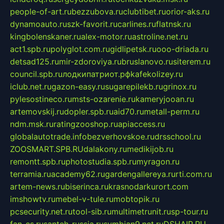
people-of-art.ru
bezzubova.ru
clubtibet.ru
orior-aks.ru
dynamoauto.ru
szk-favorit.ru
carlines.ru
flatnsk.ru
kingbolenskaner.ru
alex-motor.ru
astroline.net.ru
act1.spb.ru
polyglot.com.ru
gidlipetsk.ru
ooo-driada.ru
detsad125.ru
mir-zdoroviya.ru
bruslanovo.ru
siterem.ru
council.spb.ru
лодкипатриот.рф
kafekolizey.ru
iclub.net.ru
gazon-easy.ru
sugarepilekb.ru
grinox.ru
pylesostineco.ru
msts-ozarenie.ru
kameryjooan.ru
artemovskij.ru
dopler.spb.ru
aid70.ru
metall-perm.ru
ndm.msk.ru
ratingzooshop.ru
apiaccess.ru
globalautotrade.info
bezverhovskoe.ru
drsschool.ru
ZOOSMART.SPB.RU
dalakony.ru
medikijob.ru
remontt.spb.ru
photostudia.spb.ru
myragon.ru
terramia.ru
academy62.ru
gardengallereya.ru
rti.com.ru
artem-news.ru
biserinca.ru
krasnodarkurort.com
imshowtv.ru
mebel-v-tule.ru
mobtopik.ru
pcsecurity.net.ru
tool-sib.ru
multimetrunit.ru
sp-tour.ru
fan-cs.ru
santeh-russia.ru
symbian9.net.ru
DSHAIR.RU