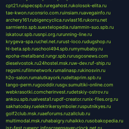
cpt21.ru
ispecspb.ru
regahost.ru
kolosok-elita.ru
tae-kwon.ru
consrio.com.ru
insiam.ru
avegainfo.ru
archery161.ru
bigencyclica.ru
vlast16.ru
korru.net
sarmiento.spb.su
extelopedia.ru
lammin-suo.spb.ru
iskatour.spb.ru
snpi.org.ru
running-line.ru
krygeva-spa.ru
chel.net.ru
rust-loco.ru
dugshop.ru
hl-beta.spb.ru
school494.spb.ru
mymubaby.ru
epoha-metalband.ru
ngr.spb.ru
rusgosnews.com
dieselvostok.ru
24hostel.msk.ru
w-dev.ru
f-ship.ru
regsmi.ru
filmnetwork.ru
malinasp.ru
kinosvin.ru
h2o-salon.ru
malutkayork.ru
deltaprim.spb.ru
tango-perm.ru
gooddir.ru
sgv.su
multiki-online.com
webkrasotki.com
cherinvest.ru
detskiy-ostrov.ru
ankou.spb.ru
alvesta1.ru
pdf-creator.ru
nix-files.org.ru
sakhatoday.ru
elektrikersymboler.ru
sputnikyes.ru
golf2club.msk.ru
aeforums.ru
zallclub.ru
multimodal.msk.ru
habaigry.ru
haikko.ru
sobakopedia.ru
isz-fest.ru
ewnc.info
screensaver-clock.net.ru