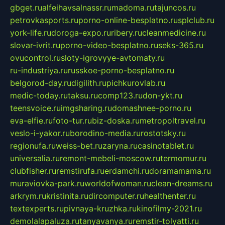
gbget.ru
alfeihavsalnassr.ru
madoma.ru
tajuncos.ru
petrovkasports.ru
porno-online-besplatno.ru
splclub.ru
york-life.ru
doroga-expo.ru
ribery.ru
cleanmedicine.ru
slovar-ivrit.ru
porno-video-besplatno.ru
seks-365.ru
ovucontrol.ru
sloty-igrovyye-avtomaty.ru
ru-industriya.ru
russkoe-porno-besplatno.ru
belgorod-day.ru
digilith.ru
pichkurovlab.ru
medic-today.ru
taksu.ru
comp123.ru
don-ykt.ru
teensvoice.ru
imgsharing.ru
domashnee-porno.ru
eva-elfie.ru
foto-tur.ru
biz-doska.ru
metropoltravel.ru
veslo-i-yakor.ru
borodino-media.ru
rostotsky.ru
regionufa.ru
weiss-bet.ru
zaryna.ru
casinotablet.ru
universalia.ru
remont-mebeli-moscow.ru
termomur.ru
clubfisher.ru
remstirufa.ru
erdamchi.ru
doramamama.ru
muraviovka-park.ru
worldofwoman.ru
clean-dreams.ru
arkrym.ru
kristinita.ru
dircomputer.ru
healthenter.ru
textexperts.ru
pivnaya-kruzhka.ru
kinofilmy-2021.ru
demolalapaluza.ru
tanyavanya.ru
remstir-tolyatti.ru