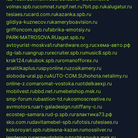
volnav.spb.ru
comnat.ru
npf.net.ru
7bit.pp.ru
kalugatur.ru
tesiaes.ru
card.com.ru
kazanka.spb.ru
gildiya-kuznecov.ru
kameryboavision.ru
griffoncom.spb.ru
fabrika-emotsiy.ru
PARK-MATROSOVA.RU
agat.spb.ru
avtoyurist-moskva1.ru
hardware.org.ru
схема-авто.рф
dg-lab.ru
angrup.ru
recruiter.spb.ru
music8.spb.ru
krsk124.ru
kubok.spb.ru
romanofforex.ru
analitikaplus.ru
spyonline.ru
zosikamery.ru
sloboda-ural.pp.ru
AUTO-COM.SU
hohota.net
alimy.ru
online-z.com
aromat-vostoka.ru
otdelkaexp.ru
mobilvest.ru
bbd.net.ru
mebelshop.msk.ru
smp-forum.ru
bastion-td.ru
kosmoscreative.ru
avrmotors.ru
art-galadesign.ru
tiffany-c.ru
ecostep-samara.ru
d-p.spb.ru
галактика73.рф
sko.com.ru
davitamebel-spb.ru
fotsis.ru
tesiaes.ru
kokoroyari.spb.ru
blesna-kazan.ru
mossilver.ru
lenderoq.ru
sergeydobrin.ru
tochkazvuka.msk.ru