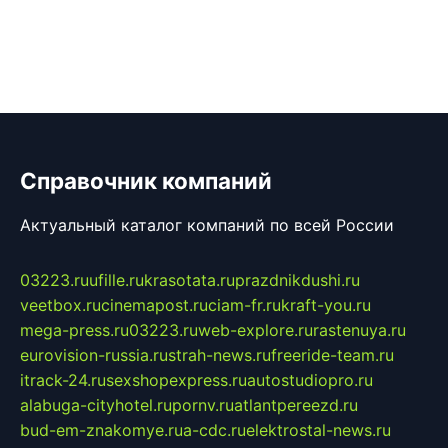
Справочник компаний
Актуальный каталог компаний по всей России
03223.ru
ufille.ru
krasotata.ru
prazdnikdushi.ru
veetbox.ru
cinemapost.ru
ciam-fr.ru
kraft-you.ru
mega-press.ru
03223.ru
web-explore.ru
rastenuya.ru
eurovision-russia.ru
strah-news.ru
freeride-team.ru
itrack-24.ru
sexshopexpress.ru
autostudiopro.ru
alabuga-cityhotel.ru
pornv.ru
atlantpereezd.ru
bud-em-znakomye.ru
a-cdc.ru
elektrostal-news.ru