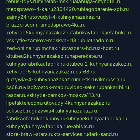
rebus-toys.ru
minelab-msk.ru
alabuga-cityhotel.ru
medsprawo-4-ka.ru
2864420.ru
blagodarenie-spb.ru
zajmy24.ru
tovudyi-4-kuhnyanazakaz.ru
brazzerscom.ru
medsprawo4ka.ru
xehyroo5kuhnyanazakaz.ru
fabrikayfabrikaefabrika.ru
vskrytie-zamkov-moskva-113.ru
biletnadom.ru
zed-online.ru
pimchax.ru
brazzers-hd.ru
z-host.ru
kitubeu2kuhnyanazakaz.ru
naperekate.ru
kuhnyaofabrikaufabrik.ru
kitubeu-2-kuhnyanazakaz.ru
xehyroo-5-kuhnyanazakaz.ru
cs-68.ru
guzywia-4-kuhnyanazakaz.ru
mir-tk.ru
vlknrussia.ru
cs68.ru
vladivostok-map.ru
video-seks.ru
bankaribi.ru
raszar.ru
vskrytie-zamkov-moskva113.ru
lipetsktelecom.ru
tovudyi4kuhnyanazakaz.ru
seksuzb.ru
guzywia4kuhnyanazakaz.ru
fabrikaofabrikaokuhny.ru
kuhnyaekuhnyaafabrika.ru
kuhnyaykuhnyayfabrika.ru
e-abis1c.ru
store-brawl-stars.ru
kts-services.ru
dark-sand.ru