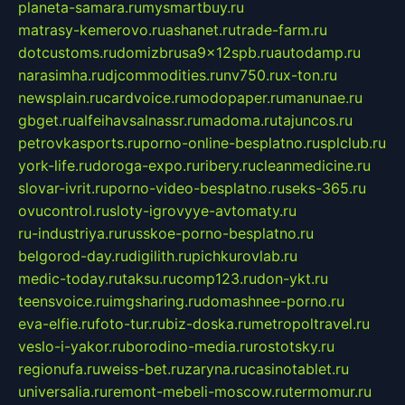
planeta-samara.ru
mysmartbuy.ru
matrasy-kemerovo.ru
ashanet.ru
trade-farm.ru
dotcustoms.ru
domizbrusa9x12spb.ru
autodamp.ru
narasimha.ru
djcommodities.ru
nv750.ru
x-ton.ru
newsplain.ru
cardvoice.ru
modopaper.ru
manunae.ru
gbget.ru
alfeihavsalnassr.ru
madoma.ru
tajuncos.ru
petrovkasports.ru
porno-online-besplatno.ru
splclub.ru
york-life.ru
doroga-expo.ru
ribery.ru
cleanmedicine.ru
slovar-ivrit.ru
porno-video-besplatno.ru
seks-365.ru
ovucontrol.ru
sloty-igrovyye-avtomaty.ru
ru-industriya.ru
russkoe-porno-besplatno.ru
belgorod-day.ru
digilith.ru
pichkurovlab.ru
medic-today.ru
taksu.ru
comp123.ru
don-ykt.ru
teensvoice.ru
imgsharing.ru
domashnee-porno.ru
eva-elfie.ru
foto-tur.ru
biz-doska.ru
metropoltravel.ru
veslo-i-yakor.ru
borodino-media.ru
rostotsky.ru
regionufa.ru
weiss-bet.ru
zaryna.ru
casinotablet.ru
universalia.ru
remont-mebeli-moscow.ru
termomur.ru