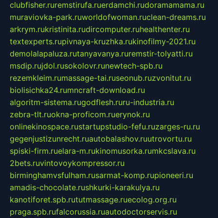
clubfisher.ru
remstirufa.ru
erdamchi.ru
doramamama.ru
muraviovka-park.ru
worldofwoman.ru
clean-dreams.ru
arkrym.ru
kristinita.ru
dircomputer.ru
healthenter.ru
textexperts.ru
pivnaya-kruzhka.ru
kinofilmy-2021.ru
demolalapaluza.ru
tanyavanya.ru
remstir-tolyatti.ru
msdip.ru
jdol.ru
sokolovr.ru
newtech-spb.ru
rezemkleim.ru
massage-tai.ru
seonub.ru
zvonitut.ru
biolisichka24.ru
mncraft-download.ru
algoritm-sistema.ru
godflesh.ru
ru-industria.ru
zebra-tlt.ru
okna-proficom.ru
erynok.ru
onlinekinospace.ru
startupstudio-fefu.ru
zarges-ru.ru
gegenjustizunrecht.ru
autobalashov.ru
utrovortu.ru
spiski-firm.ru
elara-m.ru
kinomusorka.ru
mkcslava.ru
2bets.ru
vintovoykompressor.ru
birminghamvsfulham.ru
sarmat-komp.ru
pioneeri.ru
amadis-chocolate.ru
shkurki-karakulya.ru
kanotiforet.spb.ru
tutmassage.ru
ecolog.org.ru
praga.spb.ru
falcorussia.ru
autodoctorservis.ru