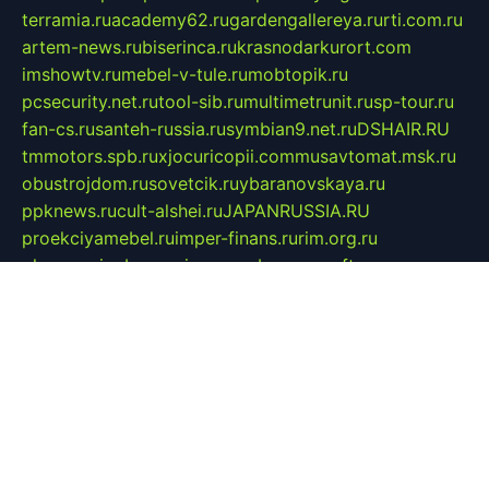
terramia.ru
academy62.ru
gardengallereya.ru
rti.com.ru
artem-news.ru
biserinca.ru
krasnodarkurort.com
imshowtv.ru
mebel-v-tule.ru
mobtopik.ru
pcsecurity.net.ru
tool-sib.ru
multimetrunit.ru
sp-tour.ru
fan-cs.ru
santeh-russia.ru
symbian9.net.ru
DSHAIR.RU
tmmotors.spb.ru
xjocuricopii.com
musavtomat.msk.ru
obustrojdom.ru
sovetcik.ru
ybaranovskaya.ru
ppknews.ru
cult-alshei.ru
JAPANRUSSIA.RU
proekciyamebel.ru
imper-finans.ru
rim.org.ru
glamourai.ru
brassminus.ru
zabor-pro.ru
ftn.pp.ru
dorogoe58.ru
laimengpacker.ru
kuzova-zapchasti.ru
sageerp.ru
taxodrom.ru
dsrazvitie.ru
hardcity.net.ru
ratinghomegames.ru
topservice25.ru
gubernyan.ru
gtglasslined.ru
ii4.ru
tssport.spb.ru
andorra24.com
blackwallstreet.ru
oboimos.ru
optim-doors.com.ru
ikuch.ru
nycr.org.ru
npa21.ru
vremya-ch.spb.ru
desert000.ru
ivtorgi.ru
ifiori.ru
catalog-statei.ru
dcv.org.ru
spetsmaster174.ru
ipkameryhiseeu.ru