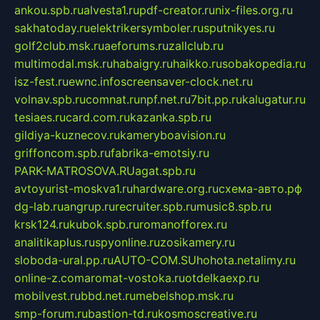
ankou.spb.ru
alvesta1.ru
pdf-creator.ru
nix-files.org.ru
sakhatoday.ru
elektrikersymboler.ru
sputnikyes.ru
golf2club.msk.ru
aeforums.ru
zallclub.ru
multimodal.msk.ru
habaigry.ru
haikko.ru
sobakopedia.ru
isz-fest.ru
ewnc.info
screensaver-clock.net.ru
volnav.spb.ru
comnat.ru
npf.net.ru
7bit.pp.ru
kalugatur.ru
tesiaes.ru
card.com.ru
kazanka.spb.ru
gildiya-kuznecov.ru
kameryboavision.ru
griffoncom.spb.ru
fabrika-emotsiy.ru
PARK-MATROSOVA.RU
agat.spb.ru
avtoyurist-moskva1.ru
hardware.org.ru
схема-авто.рф
dg-lab.ru
angrup.ru
recruiter.spb.ru
music8.spb.ru
krsk124.ru
kubok.spb.ru
romanofforex.ru
analitikaplus.ru
spyonline.ru
zosikamery.ru
sloboda-ural.pp.ru
AUTO-COM.SU
hohota.net
alimy.ru
online-z.com
aromat-vostoka.ru
otdelkaexp.ru
mobilvest.ru
bbd.net.ru
mebelshop.msk.ru
smp-forum.ru
bastion-td.ru
kosmoscreative.ru