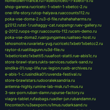
hometown-france.ru
1-xbeticricetc-1-xbetti-5.ru
shop-garena.ru
cricetc-1-xbetr-1-xbetcc-2.ru
one-life-story.ru
top-halyava.ru
accounts112.ru
poka-vse-doma-2.ru
3-d-file.ru
hahahaharms.ru
g2012.ru
tst-1.ru
shaggy-cat.ru
opsmgr.ru
ev-gallery.ru
g-2012.ru
ops-mgr.ru
accounts-112.ru
csm-demo.ru
poka-vse-doma2.ru
airgungames.ru
allseo-host.ru
tehosmotre.ru
varieta-yug.ru
cricetc1xbetr1xbetcc2.ru
raytor-d.ru
atillagunn.ru
3d-file.ru
1xbeticricetc1xbetti5.ru
uafoot-statti.ru
e-abis1c.ru
store-brawl-stars.ru
kts-services.ru
dark-sand.ru
sindika-01.ru
sp-life.ru
x-legion.ru
sib-archives.ru
e-abis-1-c.ru
sindika01.ru
venda-festival.ru
store-brawlstars.ru
dooraleksandria.ru
antenna-highly.ru
mine-lab-msk.ru
1-mus.ru
3-sex-porn.ru
ban-damn.ru
purse-factory.ru
viagra-tablet.ru
fasbags.ru
adler-jun.ru
bandamn.ru
fincontech.ru
3sexporn.ru
1mus.ru
darksand.ru