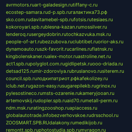
avrmotors.ru
art-galadesign.ru
tiffany-c.ru
ecostep-samara.ru
d-p.spb.ru
галактика73.рф
sko.com.ru
davitamebel-spb.ru
fotsis.ru
tesiaes.ru
kokoroyari.spb.ru
blesna-kazan.ru
mossilver.ru
lenderoq.ru
sergeydobrin.ru
tochkazvuka.msk.ru
people-of-art.ru
bezzubova.ru
clubtibet.ru
orior-aks.ru
dynamoauto.ru
szk-favorit.ru
carlines.ru
flatnsk.ru
kingbolenskaner.ru
alex-motor.ru
astroline.net.ru
act1.spb.ru
polyglot.com.ru
gidlipetsk.ru
ooo-driada.ru
detsad125.ru
mir-zdoroviya.ru
bruslanovo.ru
siterem.ru
council.spb.ru
лодкипатриот.рф
kafekolizey.ru
iclub.net.ru
gazon-easy.ru
sugarepilekb.ru
grinox.ru
pylesostineco.ru
msts-ozarenie.ru
kameryjooan.ru
artemovskij.ru
dopler.spb.ru
aid70.ru
metall-perm.ru
ndm.msk.ru
ratingzooshop.ru
apiaccess.ru
globalautotrade.info
bezverhovskoe.ru
drsschool.ru
ZOOSMART.SPB.RU
dalakony.ru
medikijob.ru
remontt.spb.ru
photostudia.spb.ru
myragon.ru