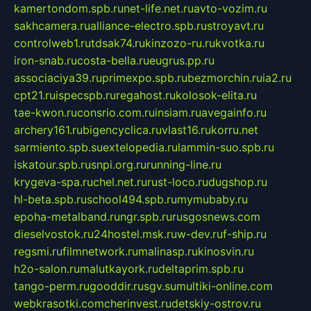
kamertondom.spb.ru
net-life.net.ru
avto-vozim.ru
sakhcamera.ru
alliance-electro.spb.ru
stroyavt.ru
controlweb1.ru
tdsak74.ru
kinzozo-ru.ru
kvotka.ru
iron-snab.ru
costa-bella.ru
eugrus.pp.ru
associaciya39.ru
primexpo.spb.ru
bezmorchin.ru
ia2.ru
cpt21.ru
ispecspb.ru
regahost.ru
kolosok-elita.ru
tae-kwon.ru
consrio.com.ru
insiam.ru
avegainfo.ru
archery161.ru
bigencyclica.ru
vlast16.ru
korru.net
sarmiento.spb.su
extelopedia.ru
lammin-suo.spb.ru
iskatour.spb.ru
snpi.org.ru
running-line.ru
krygeva-spa.ru
chel.net.ru
rust-loco.ru
dugshop.ru
hl-beta.spb.ru
school494.spb.ru
mymubaby.ru
epoha-metalband.ru
ngr.spb.ru
rusgosnews.com
dieselvostok.ru
24hostel.msk.ru
w-dev.ru
f-ship.ru
regsmi.ru
filmnetwork.ru
malinasp.ru
kinosvin.ru
h2o-salon.ru
malutkayork.ru
deltaprim.spb.ru
tango-perm.ru
gooddir.ru
sgv.su
multiki-online.com
webkrasotki.com
cherinvest.ru
detskiy-ostrov.ru