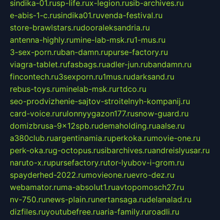
sindika-01.ru
sp-life.ru
x-legion.ru
sib-archives.ru
e-abis-1-c.ru
sindika01.ru
venda-festival.ru
store-brawlstars.ru
dooraleksandria.ru
antenna-highly.ru
mine-lab-msk.ru
1-mus.ru
3-sex-porn.ru
ban-damn.ru
purse-factory.ru
viagra-tablet.ru
fasbags.ru
adler-jun.ru
bandamn.ru
fincontech.ru
3sexporn.ru
1mus.ru
darksand.ru
rebus-toys.ru
minelab-msk.ru
rtdco.ru
seo-prodvizhenie-sajtov-stroitelnyh-kompanij.ru
card-voice.ru
rulonnyygazon177.ru
snow-guard.ru
domizbrusa-9x12spb.ru
demaholding.ru
aalse.ru
a380club.ru
argentinamia.ru
perkoka.ru
movie-one.ru
perk-oka.ru
g-octopus.ru
sibarchives.ru
andreislyusar.ru
naruto-x.ru
pursefactory.ru
tor-lyubov-i-grom.ru
spayderhed-2022.ru
movieone.ru
evro-dez.ru
webamator.ru
ma-absolut1.ru
avtopomosch27.ru
nv-750.ru
news-plain.ru
nertansaga.ru
delanalad.ru
dizfiles.ru
youtubefree.ru
aria-family.ru
roadli.ru