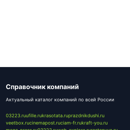
Справочник компаний
Актуальный каталог компаний по всей России
03223.ru
ufille.ru
krasotata.ru
prazdnikdushi.ru
veetbox.ru
cinemapost.ru
ciam-fr.ru
kraft-you.ru