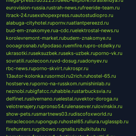
mega-press.ru
03223.ru
web-explore.ru
rastenuya.ru
eurovision-russia.ru
strah-news.ru
freeride-team.ru
itrack-24.ru
sexshopexpress.ru
autostudiopro.ru
alabuga-cityhotel.ru
pornv.ru
atlantpereezd.ru
bud-em-znakomye.ru
a-cdc.ru
elektrostal-news.ru
korolevremont-market.ru
budem-znakomye.ru
oooagrosnab.ru
fpodaso.ru
emfire.ru
pro-otdelky.ru
ukrasotki.ru
seksuzbek.ru
seks-uzbek.ru
porno-vk.ru
sovratili.ru
olecoon.ru
vd-dosug.ru
adonyev.ru
rbc-news.ru
porno-skvirt.ru
krospr.ru
13autor-kolonka.ru
sormol.ru
2rich.ru
hostel-65.ru
hostserve.ru
porno-na-russkom.ru
mishinlab.ru
neznobi.ru
bigfatcc.ru
habble.ru
starbucksvia.ru
delfinet.ru
silvernano.ru
elestal.ru
vektor-doroga.ru
velotrenajery.ru
pronso54.ru
lenasever.ru
lovinskix.ru
show-pets.ru
smartnews03.ru
discofoxworld.ru
miraclecoon.ru
pongup.ru
hostel65.ru
liura.ru
glasspb.ru
firehunters.ru
gribowo.ru
gnalis.ru
bulkitula.ru