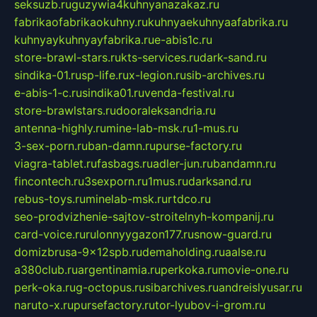
seksuzb.ru
guzywia4kuhnyanazakaz.ru
fabrikaofabrikaokuhny.ru
kuhnyaekuhnyaafabrika.ru
kuhnyaykuhnyayfabrika.ru
e-abis1c.ru
store-brawl-stars.ru
kts-services.ru
dark-sand.ru
sindika-01.ru
sp-life.ru
x-legion.ru
sib-archives.ru
e-abis-1-c.ru
sindika01.ru
venda-festival.ru
store-brawlstars.ru
dooraleksandria.ru
antenna-highly.ru
mine-lab-msk.ru
1-mus.ru
3-sex-porn.ru
ban-damn.ru
purse-factory.ru
viagra-tablet.ru
fasbags.ru
adler-jun.ru
bandamn.ru
fincontech.ru
3sexporn.ru
1mus.ru
darksand.ru
rebus-toys.ru
minelab-msk.ru
rtdco.ru
seo-prodvizhenie-sajtov-stroitelnyh-kompanij.ru
card-voice.ru
rulonnyygazon177.ru
snow-guard.ru
domizbrusa-9x12spb.ru
demaholding.ru
aalse.ru
a380club.ru
argentinamia.ru
perkoka.ru
movie-one.ru
perk-oka.ru
g-octopus.ru
sibarchives.ru
andreislyusar.ru
naruto-x.ru
pursefactory.ru
tor-lyubov-i-grom.ru