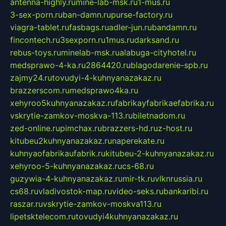
antenna-highly.ru
mine-lab-msk.ru
1-mus.ru
3-sex-porn.ru
ban-damn.ru
purse-factory.ru
viagra-tablet.ru
fasbags.ru
adler-jun.ru
bandamn.ru
fincontech.ru
3sexporn.ru
1mus.ru
darksand.ru
rebus-toys.ru
minelab-msk.ru
alabuga-cityhotel.ru
medsprawo-4-ka.ru
2864420.ru
blagodarenie-spb.ru
zajmy24.ru
tovudyi-4-kuhnyanazakaz.ru
brazzerscom.ru
medsprawo4ka.ru
xehyroo5kuhnyanazakaz.ru
fabrikayfabrikaefabrika.ru
vskrytie-zamkov-moskva-113.ru
biletnadom.ru
zed-online.ru
pimchax.ru
brazzers-hd.ru
z-host.ru
kitubeu2kuhnyanazakaz.ru
naperekate.ru
kuhnyaofabrikaufabrik.ru
kitubeu-2-kuhnyanazakaz.ru
xehyroo-5-kuhnyanazakaz.ru
cs-68.ru
guzywia-4-kuhnyanazakaz.ru
mir-tk.ru
vlknrussia.ru
cs68.ru
vladivostok-map.ru
video-seks.ru
bankaribi.ru
raszar.ru
vskrytie-zamkov-moskva113.ru
lipetsktelecom.ru
tovudyi4kuhnyanazakaz.ru