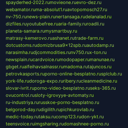
spayderhed-2022.ru
movieone.ru
evro-dez.ru
webamator.ru
ma-absolut1.ru
avtopomosch27.ru
nv-750.ru
news-plain.ru
nertansaga.ru
delanalad.ru
dizfiles.ru
youtubefree.ru
aria-family.ru
roadli.ru
planeta-samara.ru
mysmartbuy.ru
matrasy-kemerovo.ru
ashanet.ru
trade-farm.ru
dotcustoms.ru
domizbrusa9x12spb.ru
autodamp.ru
narasimha.ru
djcommodities.ru
nv750.ru
x-ton.ru
newsplain.ru
cardvoice.ru
modopaper.ru
manunae.ru
gbget.ru
alfeihavsalnassr.ru
madoma.ru
tajuncos.ru
petrovkasports.ru
porno-online-besplatno.ru
splclub.ru
york-life.ru
doroga-expo.ru
ribery.ru
cleanmedicine.ru
slovar-ivrit.ru
porno-video-besplatno.ru
seks-365.ru
ovucontrol.ru
sloty-igrovyye-avtomaty.ru
ru-industriya.ru
russkoe-porno-besplatno.ru
belgorod-day.ru
digilith.ru
pichkurovlab.ru
medic-today.ru
taksu.ru
comp123.ru
don-ykt.ru
teensvoice.ru
imgsharing.ru
domashnee-porno.ru