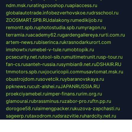
ndm.msk.ru
ratingzooshop.ru
apiaccess.ru
globalautotrade.info
bezverhovskoe.ru
drsschool.ru
ZOOSMART.SPB.RU
dalakony.ru
medikijob.ru
remontt.spb.ru
photostudia.spb.ru
myragon.ru
terramia.ru
academy62.ru
gardengallereya.ru
rti.com.ru
artem-news.ru
biserinca.ru
krasnodarkurort.com
imshowtv.ru
mebel-v-tule.ru
mobtopik.ru
pcsecurity.net.ru
tool-sib.ru
multimetrunit.ru
sp-tour.ru
fan-cs.ru
santeh-russia.ru
symbian9.net.ru
DSHAIR.RU
tmmotors.spb.ru
xjocuricopii.com
musavtomat.msk.ru
obustrojdom.ru
sovetcik.ru
ybaranovskaya.ru
ppknews.ru
cult-alshei.ru
JAPANRUSSIA.RU
proekciyamebel.ru
imper-finans.ru
rim.org.ru
glamourai.ru
brassminus.ru
zabor-pro.ru
ftn.pp.ru
dorogoe58.ru
laimengpacker.ru
kuzova-zapchasti.ru
sageerp.ru
taxodrom.ru
dsrazvitie.ru
hardcity.net.ru
ratinghomegames.ru
topservice25.ru
gubernyan.ru
gtglasslined.ru
ii4.ru
tssport.spb.ru
andorra24.com