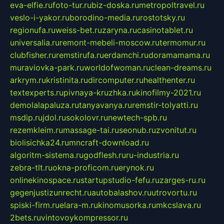
eva-elfie.ru
foto-tur.ru
biz-doska.ru
metropoltravel.ru
veslo-i-yakor.ru
borodino-media.ru
rostotsky.ru
regionufa.ru
weiss-bet.ru
zaryna.ru
casinotablet.ru
universalia.ru
remont-mebeli-moscow.ru
termomur.ru
clubfisher.ru
remstirufa.ru
erdamchi.ru
doramamama.ru
muraviovka-park.ru
worldofwoman.ru
clean-dreams.ru
arkrym.ru
kristinita.ru
dircomputer.ru
healthenter.ru
textexperts.ru
pivnaya-kruzhka.ru
kinofilmy-2021.ru
demolalapaluza.ru
tanyavanya.ru
remstir-tolyatti.ru
msdip.ru
jdol.ru
sokolovr.ru
newtech-spb.ru
rezemkleim.ru
massage-tai.ru
seonub.ru
zvonitut.ru
biolisichka24.ru
mncraft-download.ru
algoritm-sistema.ru
godflesh.ru
ru-industria.ru
zebra-tlt.ru
okna-proficom.ru
erynok.ru
onlinekinospace.ru
startupstudio-fefu.ru
zarges-ru.ru
gegenjustizunrecht.ru
autobalashov.ru
utrovortu.ru
spiski-firm.ru
elara-m.ru
kinomusorka.ru
mkcslava.ru
2bets.ru
vintovoykompressor.ru