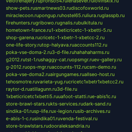
velotrenajery.ru
pronso54.ru
lenasever.ru
lovinskix.ru
show-pets.ru
smartnews03.ru
discofoxworld.ru
miraclecoon.ru
pongup.ru
hostel65.ru
liura.ru
glasspb.ru
firehunters.ru
gribowo.ru
gnalis.ru
bulkitula.ru
hometown-france.ru
1-xbeticricetc-1-xbetti-5.ru
shop-garena.ru
cricetc-1-xbetr-1-xbetcc-2.ru
one-life-story.ru
top-halyava.ru
accounts112.ru
poka-vse-doma-2.ru
3-d-file.ru
hahahaharms.ru
g2012.ru
tst-1.ru
shaggy-cat.ru
opsmgr.ru
ev-gallery.ru
g-2012.ru
ops-mgr.ru
accounts-112.ru
csm-demo.ru
poka-vse-doma2.ru
airgungames.ru
allseo-host.ru
tehosmotre.ru
varieta-yug.ru
cricetc1xbetr1xbetcc2.ru
raytor-d.ru
atillagunn.ru
3d-file.ru
1xbeticricetc1xbetti5.ru
uafoot-statti.ru
e-abis1c.ru
store-brawl-stars.ru
kts-services.ru
dark-sand.ru
sindika-01.ru
sp-life.ru
x-legion.ru
sib-archives.ru
e-abis-1-c.ru
sindika01.ru
venda-festival.ru
store-brawlstars.ru
dooraleksandria.ru