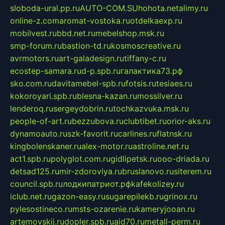
sloboda-ural.pp.ru
AUTO-COM.SU
hohota.net
alimy.ru
online-z.com
aromat-vostoka.ru
otdelkaexp.ru
mobilvest.ru
bbd.net.ru
mebelshop.msk.ru
smp-forum.ru
bastion-td.ru
kosmoscreative.ru
avrmotors.ru
art-galadesign.ru
tiffany-c.ru
ecostep-samara.ru
d-p.spb.ru
галактика73.рф
sko.com.ru
davitamebel-spb.ru
fotsis.ru
tesiaes.ru
kokoroyari.spb.ru
blesna-kazan.ru
mossilver.ru
lenderoq.ru
sergeydobrin.ru
tochkazvuka.msk.ru
people-of-art.ru
bezzubova.ru
clubtibet.ru
orior-aks.ru
dynamoauto.ru
szk-favorit.ru
carlines.ru
flatnsk.ru
kingbolenskaner.ru
alex-motor.ru
astroline.net.ru
act1.spb.ru
polyglot.com.ru
gidlipetsk.ru
ooo-driada.ru
detsad125.ru
mir-zdoroviya.ru
bruslanovo.ru
siterem.ru
council.spb.ru
лодкипатриот.рф
kafekolizey.ru
iclub.net.ru
gazon-easy.ru
sugarepilekb.ru
grinox.ru
pylesostineco.ru
msts-ozarenie.ru
kameryjooan.ru
artemovskij.ru
dopler.spb.ru
aid70.ru
metall-perm.ru