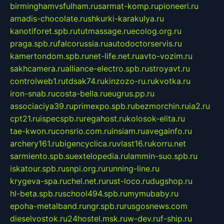
birminghamvsfulham.ru
sarmat-komp.ru
pioneeri.ru
amadis-chocolate.ru
shkurki-karakulya.ru
kanotiforet.spb.ru
tutmassage.ru
ecolog.org.ru
praga.spb.ru
falcorussia.ru
autodoctorservis.ru
kamertondom.spb.ru
net-life.net.ru
avto-vozim.ru
sakhcamera.ru
alliance-electro.spb.ru
stroyavt.ru
controlweb1.ru
tdsak74.ru
kinzozo-ru.ru
kvotka.ru
iron-snab.ru
costa-bella.ru
eugrus.pp.ru
associaciya39.ru
primexpo.spb.ru
bezmorchin.ru
ia2.ru
cpt21.ru
ispecspb.ru
regahost.ru
kolosok-elita.ru
tae-kwon.ru
consrio.com.ru
insiam.ru
avegainfo.ru
archery161.ru
bigencyclica.ru
vlast16.ru
korru.net
sarmiento.spb.su
extelopedia.ru
lammin-suo.spb.ru
iskatour.spb.ru
snpi.org.ru
running-line.ru
krygeva-spa.ru
chel.net.ru
rust-loco.ru
dugshop.ru
hl-beta.spb.ru
school494.spb.ru
mymubaby.ru
epoha-metalband.ru
ngr.spb.ru
rusgosnews.com
dieselvostok.ru
24hostel.msk.ru
w-dev.ru
f-ship.ru