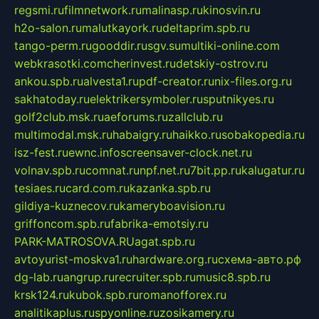
regsmi.ru
filmnetwork.ru
malinasp.ru
kinosvin.ru
h2o-salon.ru
malutkayork.ru
deltaprim.spb.ru
tango-perm.ru
gooddir.ru
sgv.su
multiki-online.com
webkrasotki.com
cherinvest.ru
detskiy-ostrov.ru
ankou.spb.ru
alvesta1.ru
pdf-creator.ru
nix-files.org.ru
sakhatoday.ru
elektrikersymboler.ru
sputnikyes.ru
golf2club.msk.ru
aeforums.ru
zallclub.ru
multimodal.msk.ru
habaigry.ru
haikko.ru
sobakopedia.ru
isz-fest.ru
ewnc.info
screensaver-clock.net.ru
volnav.spb.ru
comnat.ru
npf.net.ru
7bit.pp.ru
kalugatur.ru
tesiaes.ru
card.com.ru
kazanka.spb.ru
gildiya-kuznecov.ru
kameryboavision.ru
griffoncom.spb.ru
fabrika-emotsiy.ru
PARK-MATROSOVA.RU
agat.spb.ru
avtoyurist-moskva1.ru
hardware.org.ru
схема-авто.рф
dg-lab.ru
angrup.ru
recruiter.spb.ru
music8.spb.ru
krsk124.ru
kubok.spb.ru
romanofforex.ru
analitikaplus.ru
spyonline.ru
zosikamery.ru