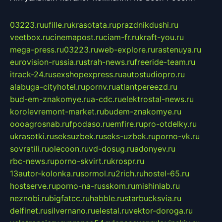
03223.ru
ufille.ru
krasotata.ru
prazdnikdushi.ru
veetbox.ru
cinemapost.ru
ciam-fr.ru
kraft-you.ru
mega-press.ru
03223.ru
web-explore.ru
rastenuya.ru
eurovision-russia.ru
strah-news.ru
freeride-team.ru
itrack-24.ru
sexshopexpress.ru
autostudiopro.ru
alabuga-cityhotel.ru
pornv.ru
atlantpereezd.ru
bud-em-znakomye.ru
a-cdc.ru
elektrostal-news.ru
korolevremont-market.ru
budem-znakomye.ru
oooagrosnab.ru
fpodaso.ru
emfire.ru
pro-otdelky.ru
ukrasotki.ru
seksuzbek.ru
seks-uzbek.ru
porno-vk.ru
sovratili.ru
olecoon.ru
vd-dosug.ru
adonyev.ru
rbc-news.ru
porno-skvirt.ru
krospr.ru
13autor-kolonka.ru
sormol.ru
2rich.ru
hostel-65.ru
hostserve.ru
porno-na-russkom.ru
mishinlab.ru
neznobi.ru
bigfatcc.ru
habble.ru
starbucksvia.ru
delfinet.ru
silvernano.ru
elestal.ru
vektor-doroga.ru