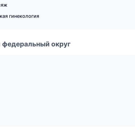
ияж
ская гинекология
 федеральный округ