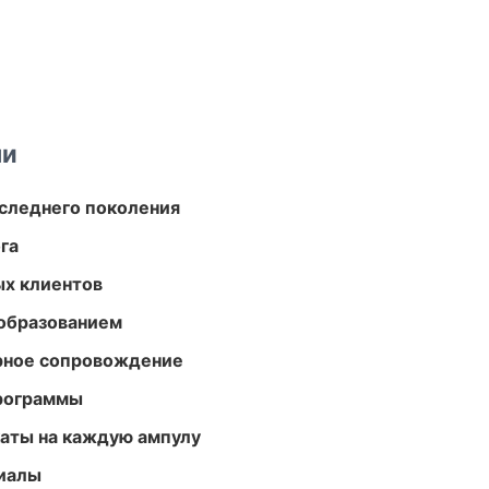
ми
следнего поколения
га
ых клиентов
образованием
урное сопровождение
программы
аты на каждую ампулу
риалы