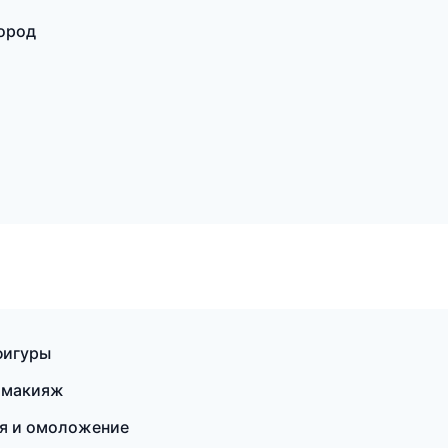
город
фигуры
й макияж
ия и омоложение