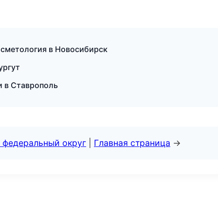
осметология в Новосибирск
ургут
и в Ставрополь
 федеральный округ
|
Главная страница
→