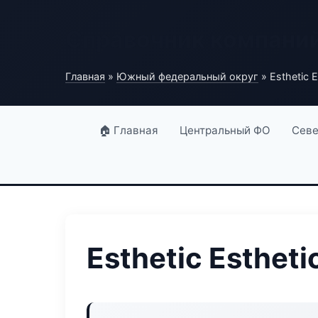
Справочник компани
Главная
»
Южный федеральный округ
» Esthetic E
🏠 Главная
Центральный ФО
Севе
Esthetic Estheti