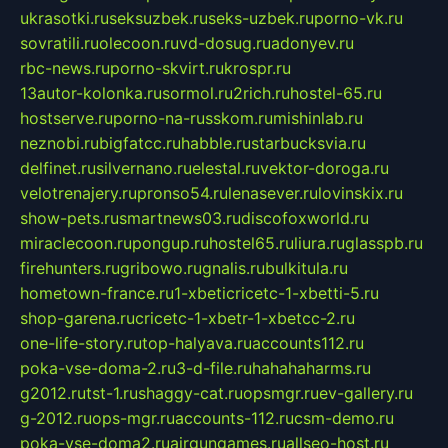
ukrasotki.ru
seksuzbek.ru
seks-uzbek.ru
porno-vk.ru
sovratili.ru
olecoon.ru
vd-dosug.ru
adonyev.ru
rbc-news.ru
porno-skvirt.ru
krospr.ru
13autor-kolonka.ru
sormol.ru
2rich.ru
hostel-65.ru
hostserve.ru
porno-na-russkom.ru
mishinlab.ru
neznobi.ru
bigfatcc.ru
habble.ru
starbucksvia.ru
delfinet.ru
silvernano.ru
elestal.ru
vektor-doroga.ru
velotrenajery.ru
pronso54.ru
lenasever.ru
lovinskix.ru
show-pets.ru
smartnews03.ru
discofoxworld.ru
miraclecoon.ru
pongup.ru
hostel65.ru
liura.ru
glasspb.ru
firehunters.ru
gribowo.ru
gnalis.ru
bulkitula.ru
hometown-france.ru
1-xbeticricetc-1-xbetti-5.ru
shop-garena.ru
cricetc-1-xbetr-1-xbetcc-2.ru
one-life-story.ru
top-halyava.ru
accounts112.ru
poka-vse-doma-2.ru
3-d-file.ru
hahahaharms.ru
g2012.ru
tst-1.ru
shaggy-cat.ru
opsmgr.ru
ev-gallery.ru
g-2012.ru
ops-mgr.ru
accounts-112.ru
csm-demo.ru
poka-vse-doma2.ru
airgungames.ru
allseo-host.ru