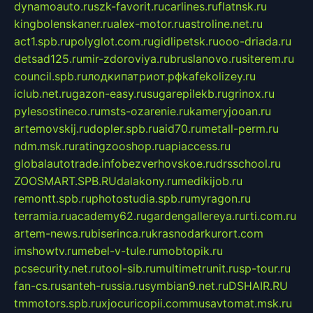
dynamoauto.ru
szk-favorit.ru
carlines.ru
flatnsk.ru
kingbolenskaner.ru
alex-motor.ru
astroline.net.ru
act1.spb.ru
polyglot.com.ru
gidlipetsk.ru
ooo-driada.ru
detsad125.ru
mir-zdoroviya.ru
bruslanovo.ru
siterem.ru
council.spb.ru
лодкипатриот.рф
kafekolizey.ru
iclub.net.ru
gazon-easy.ru
sugarepilekb.ru
grinox.ru
pylesostineco.ru
msts-ozarenie.ru
kameryjooan.ru
artemovskij.ru
dopler.spb.ru
aid70.ru
metall-perm.ru
ndm.msk.ru
ratingzooshop.ru
apiaccess.ru
globalautotrade.info
bezverhovskoe.ru
drsschool.ru
ZOOSMART.SPB.RU
dalakony.ru
medikijob.ru
remontt.spb.ru
photostudia.spb.ru
myragon.ru
terramia.ru
academy62.ru
gardengallereya.ru
rti.com.ru
artem-news.ru
biserinca.ru
krasnodarkurort.com
imshowtv.ru
mebel-v-tule.ru
mobtopik.ru
pcsecurity.net.ru
tool-sib.ru
multimetrunit.ru
sp-tour.ru
fan-cs.ru
santeh-russia.ru
symbian9.net.ru
DSHAIR.RU
tmmotors.spb.ru
xjocuricopii.com
musavtomat.msk.ru