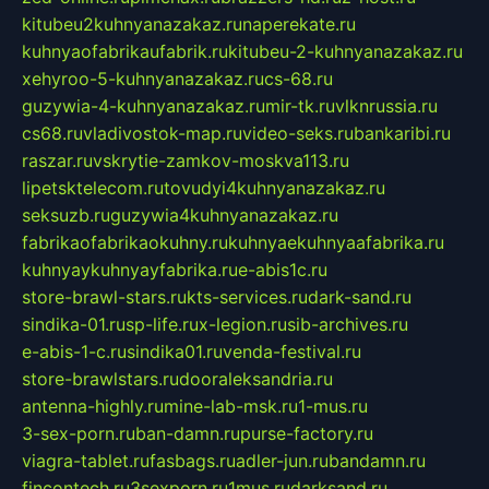
kitubeu2kuhnyanazakaz.ru
naperekate.ru
kuhnyaofabrikaufabrik.ru
kitubeu-2-kuhnyanazakaz.ru
xehyroo-5-kuhnyanazakaz.ru
cs-68.ru
guzywia-4-kuhnyanazakaz.ru
mir-tk.ru
vlknrussia.ru
cs68.ru
vladivostok-map.ru
video-seks.ru
bankaribi.ru
raszar.ru
vskrytie-zamkov-moskva113.ru
lipetsktelecom.ru
tovudyi4kuhnyanazakaz.ru
seksuzb.ru
guzywia4kuhnyanazakaz.ru
fabrikaofabrikaokuhny.ru
kuhnyaekuhnyaafabrika.ru
kuhnyaykuhnyayfabrika.ru
e-abis1c.ru
store-brawl-stars.ru
kts-services.ru
dark-sand.ru
sindika-01.ru
sp-life.ru
x-legion.ru
sib-archives.ru
e-abis-1-c.ru
sindika01.ru
venda-festival.ru
store-brawlstars.ru
dooraleksandria.ru
antenna-highly.ru
mine-lab-msk.ru
1-mus.ru
3-sex-porn.ru
ban-damn.ru
purse-factory.ru
viagra-tablet.ru
fasbags.ru
adler-jun.ru
bandamn.ru
fincontech.ru
3sexporn.ru
1mus.ru
darksand.ru