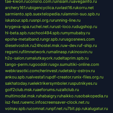
tae-kwon.ru
consrio.com.ru
insiam.ru
avegainfo.ru
archery161.ru
bigencyclica.ru
vlast16.ru
korru.net
sarmiento.spb.su
extelopedia.ru
lammin-suo.spb.ru
iskatour.spb.ru
snpi.org.ru
running-line.ru
krygeva-spa.ru
chel.net.ru
rust-loco.ru
dugshop.ru
hl-beta.spb.ru
school494.spb.ru
mymubaby.ru
epoha-metalband.ru
ngr.spb.ru
rusgosnews.com
dieselvostok.ru
24hostel.msk.ru
w-dev.ru
f-ship.ru
regsmi.ru
filmnetwork.ru
malinasp.ru
kinosvin.ru
h2o-salon.ru
malutkayork.ru
deltaprim.spb.ru
tango-perm.ru
gooddir.ru
sgv.su
multiki-online.com
webkrasotki.com
cherinvest.ru
detskiy-ostrov.ru
ankou.spb.ru
alvesta1.ru
pdf-creator.ru
nix-files.org.ru
sakhatoday.ru
elektrikersymboler.ru
sputnikyes.ru
golf2club.msk.ru
aeforums.ru
zallclub.ru
multimodal.msk.ru
habaigry.ru
haikko.ru
sobakopedia.ru
isz-fest.ru
ewnc.info
screensaver-clock.net.ru
volnav.spb.ru
comnat.ru
npf.net.ru
7bit.pp.ru
kalugatur.ru