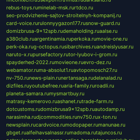
rebus-toys.ru
minelab-msk.ru
rtdco.ru
seo-prodvizhenie-sajtov-stroitelnyh-kompanij.ru
card-voice.ru
rulonnyygazon177.ru
snow-guard.ru
domizbrusa-9x12spb.ru
demaholding.ru
aalse.ru
a380club.ru
argentinamia.ru
perkoka.ru
movie-one.ru
perk-oka.ru
g-octopus.ru
sibarchives.ru
andreislyusar.ru
naruto-x.ru
pursefactory.ru
tor-lyubov-i-grom.ru
spayderhed-2022.ru
movieone.ru
evro-dez.ru
webamator.ru
ma-absolut1.ru
avtopomosch27.ru
nv-750.ru
news-plain.ru
nertansaga.ru
delanalad.ru
dizfiles.ru
youtubefree.ru
aria-family.ru
roadli.ru
planeta-samara.ru
mysmartbuy.ru
matrasy-kemerovo.ru
ashanet.ru
trade-farm.ru
dotcustoms.ru
domizbrusa9x12spb.ru
autodamp.ru
narasimha.ru
djcommodities.ru
nv750.ru
x-ton.ru
newsplain.ru
cardvoice.ru
modopaper.ru
manunae.ru
gbget.ru
alfeihavsalnassr.ru
madoma.ru
tajuncos.ru