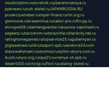
obustrojdom.ru
sovetcik.ru
ybaranovskaya.ru
ppknews.ru
cult-alshei.ru
JAPANRUSSIA.RU
proekciyamebel.ru
imper-finans.ru
rim.org.ru
glamourai.ru
brassminus.ru
zabor-pro.ru
ftn.pp.ru
dorogoe58.ru
laimengpacker.ru
kuzova-zapchasti.ru
sageerp.ru
taxodrom.ru
dsrazvitie.ru
hardcity.net.ru
ratinghomegames.ru
topservice25.ru
gubernyan.ru
gtglasslined.ru
ii4.ru
tssport.spb.ru
andorra24.com
blackwallstreet.ru
oboimos.ru
optim-doors.com.ru
ikuch.ru
nycr.org.ru
npa21.ru
vremya-ch.spb.ru
desert000.ru
ivtorgi.ru
ifiori.ru
catalog-statei.ru
dcv.org.ru
spetsmaster174.ru
ipkameryhiseeu.ru
dum26.ru
ruspol.spb.ru
fr-opendp.ru
kam-solnyshko.ru
cheyenne-arapaho.ru
sevzapmetal.spb.ru
ted-lapidus.spb.ru
parasite-eliminator.ru
sigma-complete.ru
modernworld.ru
dama-moda.ru
eholot-group.ru
sk-nvkz.ru
DRONGOLD.RU
democratia2.ru
i-farmer.ru
mass-sport.org