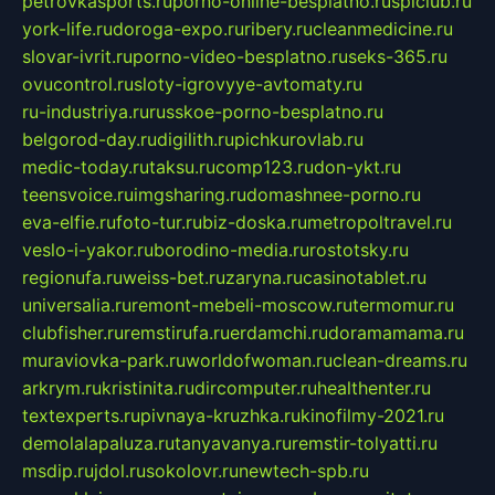
petrovkasports.ru
porno-online-besplatno.ru
splclub.ru
york-life.ru
doroga-expo.ru
ribery.ru
cleanmedicine.ru
slovar-ivrit.ru
porno-video-besplatno.ru
seks-365.ru
ovucontrol.ru
sloty-igrovyye-avtomaty.ru
ru-industriya.ru
russkoe-porno-besplatno.ru
belgorod-day.ru
digilith.ru
pichkurovlab.ru
medic-today.ru
taksu.ru
comp123.ru
don-ykt.ru
teensvoice.ru
imgsharing.ru
domashnee-porno.ru
eva-elfie.ru
foto-tur.ru
biz-doska.ru
metropoltravel.ru
veslo-i-yakor.ru
borodino-media.ru
rostotsky.ru
regionufa.ru
weiss-bet.ru
zaryna.ru
casinotablet.ru
universalia.ru
remont-mebeli-moscow.ru
termomur.ru
clubfisher.ru
remstirufa.ru
erdamchi.ru
doramamama.ru
muraviovka-park.ru
worldofwoman.ru
clean-dreams.ru
arkrym.ru
kristinita.ru
dircomputer.ru
healthenter.ru
textexperts.ru
pivnaya-kruzhka.ru
kinofilmy-2021.ru
demolalapaluza.ru
tanyavanya.ru
remstir-tolyatti.ru
msdip.ru
jdol.ru
sokolovr.ru
newtech-spb.ru