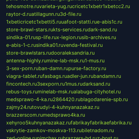
tehosmotre.ru
varieta-yug.ru
cricetc1xbetr1xbetcc2.ru
raytor-d.ru
atillagunn.ru
3d-file.ru
1xbeticricetc1xbetti5.ru
uafoot-statti.ru
e-abis1c.ru
store-brawl-stars.ru
kts-services.ru
dark-sand.ru
sindika-01.ru
sp-life.ru
x-legion.ru
sib-archives.ru
e-abis-1-c.ru
sindika01.ru
venda-festival.ru
store-brawlstars.ru
dooraleksandria.ru
antenna-highly.ru
mine-lab-msk.ru
1-mus.ru
3-sex-porn.ru
ban-damn.ru
purse-factory.ru
viagra-tablet.ru
fasbags.ru
adler-jun.ru
bandamn.ru
fincontech.ru
3sexporn.ru
1mus.ru
darksand.ru
rebus-toys.ru
minelab-msk.ru
alabuga-cityhotel.ru
medsprawo-4-ka.ru
2864420.ru
blagodarenie-spb.ru
zajmy24.ru
tovudyi-4-kuhnyanazakaz.ru
brazzerscom.ru
medsprawo4ka.ru
xehyroo5kuhnyanazakaz.ru
fabrikayfabrikaefabrika.ru
vskrytie-zamkov-moskva-113.ru
biletnadom.ru
zed-online.ru
pimchax.ru
brazzers-hd.ru
z-host.ru