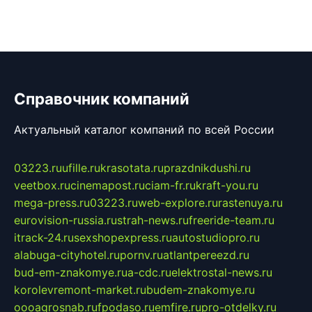
Справочник компаний
Актуальный каталог компаний по всей России
03223.ru
ufille.ru
krasotata.ru
prazdnikdushi.ru
veetbox.ru
cinemapost.ru
ciam-fr.ru
kraft-you.ru
mega-press.ru
03223.ru
web-explore.ru
rastenuya.ru
eurovision-russia.ru
strah-news.ru
freeride-team.ru
itrack-24.ru
sexshopexpress.ru
autostudiopro.ru
alabuga-cityhotel.ru
pornv.ru
atlantpereezd.ru
bud-em-znakomye.ru
a-cdc.ru
elektrostal-news.ru
korolevremont-market.ru
budem-znakomye.ru
oooagrosnab.ru
fpodaso.ru
emfire.ru
pro-otdelky.ru