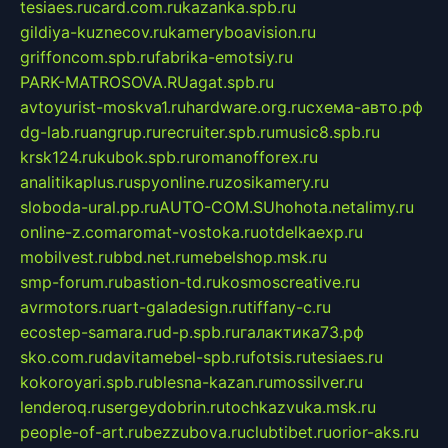
tesiaes.ru
card.com.ru
kazanka.spb.ru
gildiya-kuznecov.ru
kameryboavision.ru
griffoncom.spb.ru
fabrika-emotsiy.ru
PARK-MATROSOVA.RU
agat.spb.ru
avtoyurist-moskva1.ru
hardware.org.ru
схема-авто.рф
dg-lab.ru
angrup.ru
recruiter.spb.ru
music8.spb.ru
krsk124.ru
kubok.spb.ru
romanofforex.ru
analitikaplus.ru
spyonline.ru
zosikamery.ru
sloboda-ural.pp.ru
AUTO-COM.SU
hohota.net
alimy.ru
online-z.com
aromat-vostoka.ru
otdelkaexp.ru
mobilvest.ru
bbd.net.ru
mebelshop.msk.ru
smp-forum.ru
bastion-td.ru
kosmoscreative.ru
avrmotors.ru
art-galadesign.ru
tiffany-c.ru
ecostep-samara.ru
d-p.spb.ru
галактика73.рф
sko.com.ru
davitamebel-spb.ru
fotsis.ru
tesiaes.ru
kokoroyari.spb.ru
blesna-kazan.ru
mossilver.ru
lenderoq.ru
sergeydobrin.ru
tochkazvuka.msk.ru
people-of-art.ru
bezzubova.ru
clubtibet.ru
orior-aks.ru