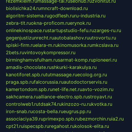
rezemkleim.ru
massage-tai.ru
seonub.ru
zvonitut.ru
biolisichka24.ru
mncraft-download.ru
algoritm-sistema.ru
godflesh.ru
ru-industria.ru
zebra-tlt.ru
okna-proficom.ru
erynok.ru
onlinekinospace.ru
startupstudio-fefu.ru
zarges-ru.ru
gegenjustizunrecht.ru
autobalashov.ru
utrovortu.ru
spiski-firm.ru
elara-m.ru
kinomusorka.ru
mkcslava.ru
2bets.ru
vintovoykompressor.ru
birminghamvsfulham.ru
sarmat-komp.ru
pioneeri.ru
amadis-chocolate.ru
shkurki-karakulya.ru
kanotiforet.spb.ru
tutmassage.ru
ecolog.org.ru
praga.spb.ru
falcorussia.ru
autodoctorservis.ru
kamertondom.spb.ru
net-life.net.ru
avto-vozim.ru
sakhcamera.ru
alliance-electro.spb.ru
stroyavt.ru
controlweb1.ru
tdsak74.ru
kinzozo-ru.ru
kvotka.ru
iron-snab.ru
costa-bella.ru
eugrus.pp.ru
associaciya39.ru
primexpo.spb.ru
bezmorchin.ru
ia2.ru
cpt21.ru
ispecspb.ru
regahost.ru
kolosok-elita.ru