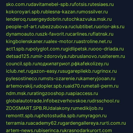
sko.com.ru
davitamebel-spb.ru
fotsis.ru
tesiaes.ru
kokoroyari.spb.ru
blesna-kazan.ru
mossilver.ru
lenderoq.ru
sergeydobrin.ru
tochkazvuka.msk.ru
people-of-art.ru
bezzubova.ru
clubtibet.ru
orior-aks.ru
dynamoauto.ru
szk-favorit.ru
carlines.ru
flatnsk.ru
kingbolenskaner.ru
alex-motor.ru
astroline.net.ru
act1.spb.ru
polyglot.com.ru
gidlipetsk.ru
ooo-driada.ru
detsad125.ru
mir-zdoroviya.ru
bruslanovo.ru
siterem.ru
council.spb.ru
лодкипатриот.рф
kafekolizey.ru
iclub.net.ru
gazon-easy.ru
sugarepilekb.ru
grinox.ru
pylesostineco.ru
msts-ozarenie.ru
kameryjooan.ru
artemovskij.ru
dopler.spb.ru
aid70.ru
metall-perm.ru
ndm.msk.ru
ratingzooshop.ru
apiaccess.ru
globalautotrade.info
bezverhovskoe.ru
drsschool.ru
ZOOSMART.SPB.RU
dalakony.ru
medikijob.ru
remontt.spb.ru
photostudia.spb.ru
myragon.ru
terramia.ru
academy62.ru
gardengallereya.ru
rti.com.ru
artem-news.ru
biserinca.ru
krasnodarkurort.com