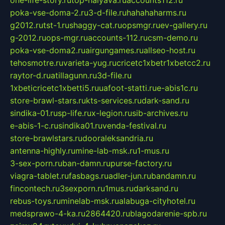
one-life-story.ru
top-halyava.ru
accounts112.ru
poka-vse-doma-2.ru
3-d-file.ru
hahahaharms.ru
g2012.ru
tst-1.ru
shaggy-cat.ru
opsmgr.ru
ev-gallery.ru
g-2012.ru
ops-mgr.ru
accounts-112.ru
csm-demo.ru
poka-vse-doma2.ru
airgungames.ru
allseo-host.ru
tehosmotre.ru
varieta-yug.ru
cricetc1xbetr1xbetcc2.ru
raytor-d.ru
atillagunn.ru
3d-file.ru
1xbeticricetc1xbetti5.ru
uafoot-statti.ru
e-abis1c.ru
store-brawl-stars.ru
kts-services.ru
dark-sand.ru
sindika-01.ru
sp-life.ru
x-legion.ru
sib-archives.ru
e-abis-1-c.ru
sindika01.ru
venda-festival.ru
store-brawlstars.ru
dooraleksandria.ru
antenna-highly.ru
mine-lab-msk.ru
1-mus.ru
3-sex-porn.ru
ban-damn.ru
purse-factory.ru
viagra-tablet.ru
fasbags.ru
adler-jun.ru
bandamn.ru
fincontech.ru
3sexporn.ru
1mus.ru
darksand.ru
rebus-toys.ru
minelab-msk.ru
alabuga-cityhotel.ru
medsprawo-4-ka.ru
2864420.ru
blagodarenie-spb.ru