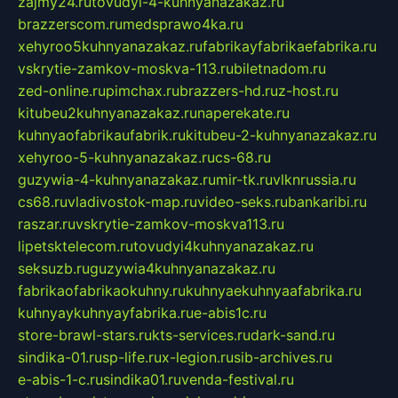
zajmy24.ru
tovudyi-4-kuhnyanazakaz.ru
brazzerscom.ru
medsprawo4ka.ru
xehyroo5kuhnyanazakaz.ru
fabrikayfabrikaefabrika.ru
vskrytie-zamkov-moskva-113.ru
biletnadom.ru
zed-online.ru
pimchax.ru
brazzers-hd.ru
z-host.ru
kitubeu2kuhnyanazakaz.ru
naperekate.ru
kuhnyaofabrikaufabrik.ru
kitubeu-2-kuhnyanazakaz.ru
xehyroo-5-kuhnyanazakaz.ru
cs-68.ru
guzywia-4-kuhnyanazakaz.ru
mir-tk.ru
vlknrussia.ru
cs68.ru
vladivostok-map.ru
video-seks.ru
bankaribi.ru
raszar.ru
vskrytie-zamkov-moskva113.ru
lipetsktelecom.ru
tovudyi4kuhnyanazakaz.ru
seksuzb.ru
guzywia4kuhnyanazakaz.ru
fabrikaofabrikaokuhny.ru
kuhnyaekuhnyaafabrika.ru
kuhnyaykuhnyayfabrika.ru
e-abis1c.ru
store-brawl-stars.ru
kts-services.ru
dark-sand.ru
sindika-01.ru
sp-life.ru
x-legion.ru
sib-archives.ru
e-abis-1-c.ru
sindika01.ru
venda-festival.ru