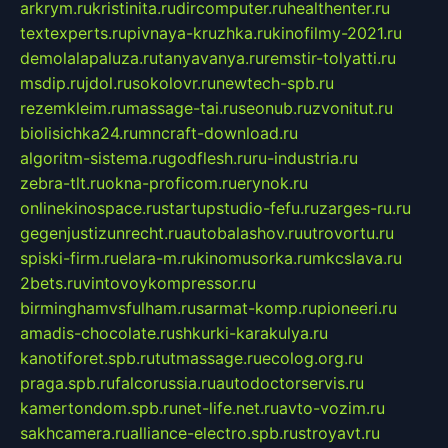
arkrym.ru
kristinita.ru
dircomputer.ru
healthenter.ru
textexperts.ru
pivnaya-kruzhka.ru
kinofilmy-2021.ru
demolalapaluza.ru
tanyavanya.ru
remstir-tolyatti.ru
msdip.ru
jdol.ru
sokolovr.ru
newtech-spb.ru
rezemkleim.ru
massage-tai.ru
seonub.ru
zvonitut.ru
biolisichka24.ru
mncraft-download.ru
algoritm-sistema.ru
godflesh.ru
ru-industria.ru
zebra-tlt.ru
okna-proficom.ru
erynok.ru
onlinekinospace.ru
startupstudio-fefu.ru
zarges-ru.ru
gegenjustizunrecht.ru
autobalashov.ru
utrovortu.ru
spiski-firm.ru
elara-m.ru
kinomusorka.ru
mkcslava.ru
2bets.ru
vintovoykompressor.ru
birminghamvsfulham.ru
sarmat-komp.ru
pioneeri.ru
amadis-chocolate.ru
shkurki-karakulya.ru
kanotiforet.spb.ru
tutmassage.ru
ecolog.org.ru
praga.spb.ru
falcorussia.ru
autodoctorservis.ru
kamertondom.spb.ru
net-life.net.ru
avto-vozim.ru
sakhcamera.ru
alliance-electro.spb.ru
stroyavt.ru