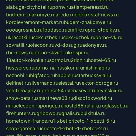
alabuga-cityhotel.ru
pornv.ru
atlantpereezd.ru
bud-em-znakomye.ru
a-cdc.ru
elektrostal-news.ru
korolevremont-market.ru
budem-znakomye.ru
oooagrosnab.ru
fpodaso.ru
emfire.ru
pro-otdelky.ru
ukrasotki.ru
seksuzbek.ru
seks-uzbek.ru
porno-vk.ru
sovratili.ru
olecoon.ru
vd-dosug.ru
adonyev.ru
rbc-news.ru
porno-skvirt.ru
krospr.ru
13autor-kolonka.ru
sormol.ru
2rich.ru
hostel-65.ru
hostserve.ru
porno-na-russkom.ru
mishinlab.ru
neznobi.ru
bigfatcc.ru
habble.ru
starbucksvia.ru
delfinet.ru
silvernano.ru
elestal.ru
vektor-doroga.ru
velotrenajery.ru
pronso54.ru
lenasever.ru
lovinskix.ru
show-pets.ru
smartnews03.ru
discofoxworld.ru
miraclecoon.ru
pongup.ru
hostel65.ru
liura.ru
glasspb.ru
firehunters.ru
gribowo.ru
gnalis.ru
bulkitula.ru
hometown-france.ru
1-xbeticricetc-1-xbetti-5.ru
shop-garena.ru
cricetc-1-xbetr-1-xbetcc-2.ru