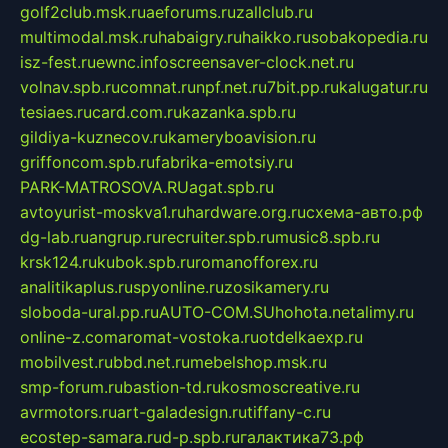
golf2club.msk.ru
aeforums.ru
zallclub.ru
multimodal.msk.ru
habaigry.ru
haikko.ru
sobakopedia.ru
isz-fest.ru
ewnc.info
screensaver-clock.net.ru
volnav.spb.ru
comnat.ru
npf.net.ru
7bit.pp.ru
kalugatur.ru
tesiaes.ru
card.com.ru
kazanka.spb.ru
gildiya-kuznecov.ru
kameryboavision.ru
griffoncom.spb.ru
fabrika-emotsiy.ru
PARK-MATROSOVA.RU
agat.spb.ru
avtoyurist-moskva1.ru
hardware.org.ru
схема-авто.рф
dg-lab.ru
angrup.ru
recruiter.spb.ru
music8.spb.ru
krsk124.ru
kubok.spb.ru
romanofforex.ru
analitikaplus.ru
spyonline.ru
zosikamery.ru
sloboda-ural.pp.ru
AUTO-COM.SU
hohota.net
alimy.ru
online-z.com
aromat-vostoka.ru
otdelkaexp.ru
mobilvest.ru
bbd.net.ru
mebelshop.msk.ru
smp-forum.ru
bastion-td.ru
kosmoscreative.ru
avrmotors.ru
art-galadesign.ru
tiffany-c.ru
ecostep-samara.ru
d-p.spb.ru
галактика73.рф