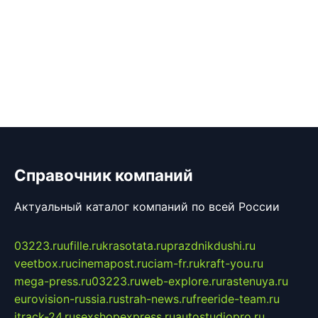
Справочник компаний
Актуальный каталог компаний по всей России
03223.ru
ufille.ru
krasotata.ru
prazdnikdushi.ru
veetbox.ru
cinemapost.ru
ciam-fr.ru
kraft-you.ru
mega-press.ru
03223.ru
web-explore.ru
rastenuya.ru
eurovision-russia.ru
strah-news.ru
freeride-team.ru
itrack-24.ru
sexshopexpress.ru
autostudiopro.ru