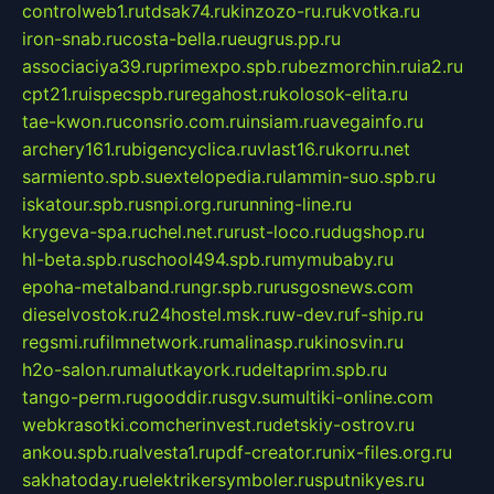
controlweb1.ru
tdsak74.ru
kinzozo-ru.ru
kvotka.ru
iron-snab.ru
costa-bella.ru
eugrus.pp.ru
associaciya39.ru
primexpo.spb.ru
bezmorchin.ru
ia2.ru
cpt21.ru
ispecspb.ru
regahost.ru
kolosok-elita.ru
tae-kwon.ru
consrio.com.ru
insiam.ru
avegainfo.ru
archery161.ru
bigencyclica.ru
vlast16.ru
korru.net
sarmiento.spb.su
extelopedia.ru
lammin-suo.spb.ru
iskatour.spb.ru
snpi.org.ru
running-line.ru
krygeva-spa.ru
chel.net.ru
rust-loco.ru
dugshop.ru
hl-beta.spb.ru
school494.spb.ru
mymubaby.ru
epoha-metalband.ru
ngr.spb.ru
rusgosnews.com
dieselvostok.ru
24hostel.msk.ru
w-dev.ru
f-ship.ru
regsmi.ru
filmnetwork.ru
malinasp.ru
kinosvin.ru
h2o-salon.ru
malutkayork.ru
deltaprim.spb.ru
tango-perm.ru
gooddir.ru
sgv.su
multiki-online.com
webkrasotki.com
cherinvest.ru
detskiy-ostrov.ru
ankou.spb.ru
alvesta1.ru
pdf-creator.ru
nix-files.org.ru
sakhatoday.ru
elektrikersymboler.ru
sputnikyes.ru