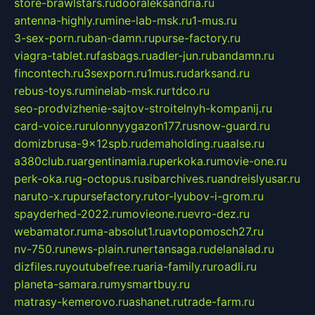
store-brawlstars.ru
dooraleksandria.ru
antenna-highly.ru
mine-lab-msk.ru
1-mus.ru
3-sex-porn.ru
ban-damn.ru
purse-factory.ru
viagra-tablet.ru
fasbags.ru
adler-jun.ru
bandamn.ru
fincontech.ru
3sexporn.ru
1mus.ru
darksand.ru
rebus-toys.ru
minelab-msk.ru
rtdco.ru
seo-prodvizhenie-sajtov-stroitelnyh-kompanij.ru
card-voice.ru
rulonnyygazon177.ru
snow-guard.ru
domizbrusa-9x12spb.ru
demaholding.ru
aalse.ru
a380club.ru
argentinamia.ru
perkoka.ru
movie-one.ru
perk-oka.ru
g-octopus.ru
sibarchives.ru
andreislyusar.ru
naruto-x.ru
pursefactory.ru
tor-lyubov-i-grom.ru
spayderhed-2022.ru
movieone.ru
evro-dez.ru
webamator.ru
ma-absolut1.ru
avtopomosch27.ru
nv-750.ru
news-plain.ru
nertansaga.ru
delanalad.ru
dizfiles.ru
youtubefree.ru
aria-family.ru
roadli.ru
planeta-samara.ru
mysmartbuy.ru
matrasy-kemerovo.ru
ashanet.ru
trade-farm.ru