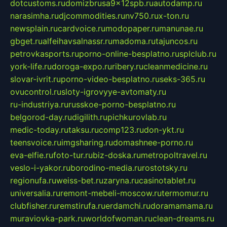
dotcustoms.ru
domizbrusa9x12spb.ru
autodamp.ru
narasimha.ru
djcommodities.ru
nv750.ru
x-ton.ru
newsplain.ru
cardvoice.ru
modopaper.ru
manunae.ru
gbget.ru
alfeihavsalnassr.ru
madoma.ru
tajuncos.ru
petrovkasports.ru
porno-online-besplatno.ru
splclub.ru
york-life.ru
doroga-expo.ru
ribery.ru
cleanmedicine.ru
slovar-ivrit.ru
porno-video-besplatno.ru
seks-365.ru
ovucontrol.ru
sloty-igrovyye-avtomaty.ru
ru-industriya.ru
russkoe-porno-besplatno.ru
belgorod-day.ru
digilith.ru
pichkurovlab.ru
medic-today.ru
taksu.ru
comp123.ru
don-ykt.ru
teensvoice.ru
imgsharing.ru
domashnee-porno.ru
eva-elfie.ru
foto-tur.ru
biz-doska.ru
metropoltravel.ru
veslo-i-yakor.ru
borodino-media.ru
rostotsky.ru
regionufa.ru
weiss-bet.ru
zaryna.ru
casinotablet.ru
universalia.ru
remont-mebeli-moscow.ru
termomur.ru
clubfisher.ru
remstirufa.ru
erdamchi.ru
doramamama.ru
muraviovka-park.ru
worldofwoman.ru
clean-dreams.ru