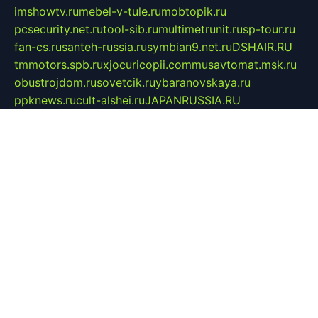
imshowtv.ru
mebel-v-tule.ru
mobtopik.ru
pcsecurity.net.ru
tool-sib.ru
multimetrunit.ru
sp-tour.ru
fan-cs.ru
santeh-russia.ru
symbian9.net.ru
DSHAIR.RU
tmmotors.spb.ru
xjocuricopii.com
musavtomat.msk.ru
obustrojdom.ru
sovetcik.ru
ybaranovskaya.ru
ppknews.ru
cult-alshei.ru
JAPANRUSSIA.RU
proekciyamebel.ru
imper-finans.ru
rim.org.ru
glamourai.ru
brassminus.ru
zabor-pro.ru
ftn.pp.ru
dorogoe58.ru
laimengpacker.ru
kuzova-zapchasti.ru
sageerp.ru
taxodrom.ru
dsrazvitie.ru
hardcity.net.ru
ratinghomegames.ru
topservice25.ru
gubernyan.ru
gtglasslined.ru
ii4.ru
tssport.spb.ru
andorra24.com
blackwallstreet.ru
oboimos.ru
optim-doors.com.ru
ikuch.ru
nycr.org.ru
npa21.ru
vremya-ch.spb.ru
desert000.ru
ivtorgi.ru
ifiori.ru
catalog-statei.ru
dcv.org.ru
spetsmaster174.ru
ipkameryhiseeu.ru
dum26.ru
ruspol.spb.ru
fr-opendp.ru
kam-solnyshko.ru
cheyenne-arapaho.ru
sevzapmetal.spb.ru