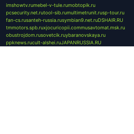
imshowtv.ru
mebel-v-tule.ru
mobtopik.ru
pcsecurity.net.ru
tool-sib.ru
multimetrunit.ru
sp-tour.ru
fan-cs.ru
santeh-russia.ru
symbian9.net.ru
DSHAIR.RU
tmmotors.spb.ru
xjocuricopii.com
musavtomat.msk.ru
obustrojdom.ru
sovetcik.ru
ybaranovskaya.ru
ppknews.ru
cult-alshei.ru
JAPANRUSSIA.RU
proekciyamebel.ru
imper-finans.ru
rim.org.ru
glamourai.ru
brassminus.ru
zabor-pro.ru
ftn.pp.ru
dorogoe58.ru
laimengpacker.ru
kuzova-zapchasti.ru
sageerp.ru
taxodrom.ru
dsrazvitie.ru
hardcity.net.ru
ratinghomegames.ru
topservice25.ru
gubernyan.ru
gtglasslined.ru
ii4.ru
tssport.spb.ru
andorra24.com
blackwallstreet.ru
oboimos.ru
optim-doors.com.ru
ikuch.ru
nycr.org.ru
npa21.ru
vremya-ch.spb.ru
desert000.ru
ivtorgi.ru
ifiori.ru
catalog-statei.ru
dcv.org.ru
spetsmaster174.ru
ipkameryhiseeu.ru
dum26.ru
ruspol.spb.ru
fr-opendp.ru
kam-solnyshko.ru
cheyenne-arapaho.ru
sevzapmetal.spb.ru