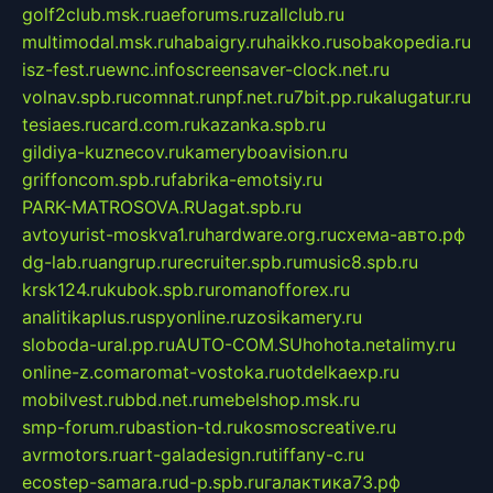
golf2club.msk.ru
aeforums.ru
zallclub.ru
multimodal.msk.ru
habaigry.ru
haikko.ru
sobakopedia.ru
isz-fest.ru
ewnc.info
screensaver-clock.net.ru
volnav.spb.ru
comnat.ru
npf.net.ru
7bit.pp.ru
kalugatur.ru
tesiaes.ru
card.com.ru
kazanka.spb.ru
gildiya-kuznecov.ru
kameryboavision.ru
griffoncom.spb.ru
fabrika-emotsiy.ru
PARK-MATROSOVA.RU
agat.spb.ru
avtoyurist-moskva1.ru
hardware.org.ru
схема-авто.рф
dg-lab.ru
angrup.ru
recruiter.spb.ru
music8.spb.ru
krsk124.ru
kubok.spb.ru
romanofforex.ru
analitikaplus.ru
spyonline.ru
zosikamery.ru
sloboda-ural.pp.ru
AUTO-COM.SU
hohota.net
alimy.ru
online-z.com
aromat-vostoka.ru
otdelkaexp.ru
mobilvest.ru
bbd.net.ru
mebelshop.msk.ru
smp-forum.ru
bastion-td.ru
kosmoscreative.ru
avrmotors.ru
art-galadesign.ru
tiffany-c.ru
ecostep-samara.ru
d-p.spb.ru
галактика73.рф