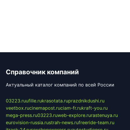
Справочник компаний
Актуальный каталог компаний по всей России
03223.ru
ufille.ru
krasotata.ru
prazdnikdushi.ru
veetbox.ru
cinemapost.ru
ciam-fr.ru
kraft-you.ru
mega-press.ru
03223.ru
web-explore.ru
rastenuya.ru
eurovision-russia.ru
strah-news.ru
freeride-team.ru
itrack-24.ru
sexshopexpress.ru
autostudiopro.ru