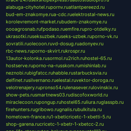
alabuga-cityhotel.ru
pornv.ru
atlantpereezd.ru
bud-em-znakomye.ru
a-cdc.ru
elektrostal-news.ru
korolevremont-market.ru
budem-znakomye.ru
oooagrosnab.ru
fpodaso.ru
emfire.ru
pro-otdelky.ru
ukrasotki.ru
seksuzbek.ru
seks-uzbek.ru
porno-vk.ru
sovratili.ru
olecoon.ru
vd-dosug.ru
adonyev.ru
rbc-news.ru
porno-skvirt.ru
krospr.ru
13autor-kolonka.ru
sormol.ru
2rich.ru
hostel-65.ru
hostserve.ru
porno-na-russkom.ru
mishinlab.ru
neznobi.ru
bigfatcc.ru
habble.ru
starbucksvia.ru
delfinet.ru
silvernano.ru
elestal.ru
vektor-doroga.ru
velotrenajery.ru
pronso54.ru
lenasever.ru
lovinskix.ru
show-pets.ru
smartnews03.ru
discofoxworld.ru
miraclecoon.ru
pongup.ru
hostel65.ru
liura.ru
glasspb.ru
firehunters.ru
gribowo.ru
gnalis.ru
bulkitula.ru
hometown-france.ru
1-xbeticricetc-1-xbetti-5.ru
shop-garena.ru
cricetc-1-xbetr-1-xbetcc-2.ru