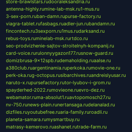
store-brawlstars.ru
dooraleksandria.ru
antenna-highly.ru
mine-lab-msk.ru
1-mus.ru
3-sex-porn.ru
ban-damn.ru
purse-factory.ru
viagra-tablet.ru
fasbags.ru
adler-jun.ru
bandamn.ru
fincontech.ru
3sexporn.ru
1mus.ru
darksand.ru
rebus-toys.ru
minelab-msk.ru
rtdco.ru
seo-prodvizhenie-sajtov-stroitelnyh-kompanij.ru
card-voice.ru
rulonnyygazon177.ru
snow-guard.ru
domizbrusa-9x12spb.ru
demaholding.ru
aalse.ru
a380club.ru
argentinamia.ru
perkoka.ru
movie-one.ru
perk-oka.ru
g-octopus.ru
sibarchives.ru
andreislyusar.ru
naruto-x.ru
pursefactory.ru
tor-lyubov-i-grom.ru
spayderhed-2022.ru
movieone.ru
evro-dez.ru
webamator.ru
ma-absolut1.ru
avtopomosch27.ru
nv-750.ru
news-plain.ru
nertansaga.ru
delanalad.ru
dizfiles.ru
youtubefree.ru
aria-family.ru
roadli.ru
planeta-samara.ru
mysmartbuy.ru
matrasy-kemerovo.ru
ashanet.ru
trade-farm.ru