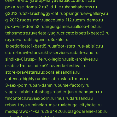
one-life-story.ru
top-halyava.ru
accounts112.ru
poka-vse-doma-2.ru
3-d-file.ru
hahahaharms.ru
g2012.ru
tst-1.ru
shaggy-cat.ru
opsmgr.ru
ev-gallery.ru
g-2012.ru
ops-mgr.ru
accounts-112.ru
csm-demo.ru
poka-vse-doma2.ru
airgungames.ru
allseo-host.ru
tehosmotre.ru
varieta-yug.ru
cricetc1xbetr1xbetcc2.ru
raytor-d.ru
atillagunn.ru
3d-file.ru
1xbeticricetc1xbetti5.ru
uafoot-statti.ru
e-abis1c.ru
store-brawl-stars.ru
kts-services.ru
dark-sand.ru
sindika-01.ru
sp-life.ru
x-legion.ru
sib-archives.ru
e-abis-1-c.ru
sindika01.ru
venda-festival.ru
store-brawlstars.ru
dooraleksandria.ru
antenna-highly.ru
mine-lab-msk.ru
1-mus.ru
3-sex-porn.ru
ban-damn.ru
purse-factory.ru
viagra-tablet.ru
fasbags.ru
adler-jun.ru
bandamn.ru
fincontech.ru
3sexporn.ru
1mus.ru
darksand.ru
rebus-toys.ru
minelab-msk.ru
alabuga-cityhotel.ru
medsprawo-4-ka.ru
2864420.ru
blagodarenie-spb.ru