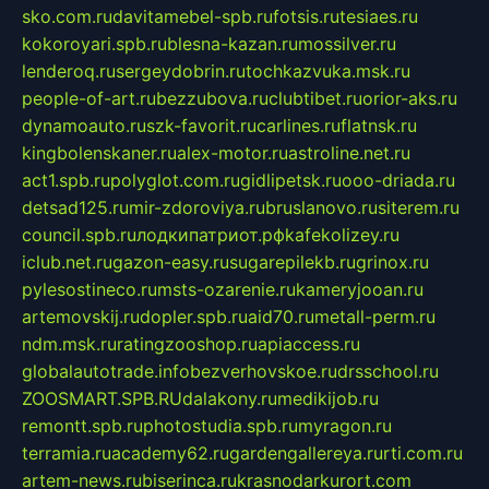
sko.com.ru
davitamebel-spb.ru
fotsis.ru
tesiaes.ru
kokoroyari.spb.ru
blesna-kazan.ru
mossilver.ru
lenderoq.ru
sergeydobrin.ru
tochkazvuka.msk.ru
people-of-art.ru
bezzubova.ru
clubtibet.ru
orior-aks.ru
dynamoauto.ru
szk-favorit.ru
carlines.ru
flatnsk.ru
kingbolenskaner.ru
alex-motor.ru
astroline.net.ru
act1.spb.ru
polyglot.com.ru
gidlipetsk.ru
ooo-driada.ru
detsad125.ru
mir-zdoroviya.ru
bruslanovo.ru
siterem.ru
council.spb.ru
лодкипатриот.рф
kafekolizey.ru
iclub.net.ru
gazon-easy.ru
sugarepilekb.ru
grinox.ru
pylesostineco.ru
msts-ozarenie.ru
kameryjooan.ru
artemovskij.ru
dopler.spb.ru
aid70.ru
metall-perm.ru
ndm.msk.ru
ratingzooshop.ru
apiaccess.ru
globalautotrade.info
bezverhovskoe.ru
drsschool.ru
ZOOSMART.SPB.RU
dalakony.ru
medikijob.ru
remontt.spb.ru
photostudia.spb.ru
myragon.ru
terramia.ru
academy62.ru
gardengallereya.ru
rti.com.ru
artem-news.ru
biserinca.ru
krasnodarkurort.com