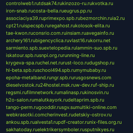
controlweb1.ru
tdsak74.ru
kinzozo-ru.ru
kvotka.ru
iron-snab.ru
costa-bella.ru
eugrus.pp.ru
associaciya39.ru
primexpo.spb.ru
bezmorchin.ru
ia2.ru
cpt21.ru
ispecspb.ru
regahost.ru
kolosok-elita.ru
tae-kwon.ru
consrio.com.ru
insiam.ru
avegainfo.ru
archery161.ru
bigencyclica.ru
vlast16.ru
korru.net
sarmiento.spb.su
extelopedia.ru
lammin-suo.spb.ru
iskatour.spb.ru
snpi.org.ru
running-line.ru
krygeva-spa.ru
chel.net.ru
rust-loco.ru
dugshop.ru
hl-beta.spb.ru
school494.spb.ru
mymubaby.ru
epoha-metalband.ru
ngr.spb.ru
rusgosnews.com
dieselvostok.ru
24hostel.msk.ru
w-dev.ru
f-ship.ru
regsmi.ru
filmnetwork.ru
malinasp.ru
kinosvin.ru
h2o-salon.ru
malutkayork.ru
deltaprim.spb.ru
tango-perm.ru
gooddir.ru
sgv.su
multiki-online.com
webkrasotki.com
cherinvest.ru
detskiy-ostrov.ru
ankou.spb.ru
alvesta1.ru
pdf-creator.ru
nix-files.org.ru
sakhatoday.ru
elektrikersymboler.ru
sputnikyes.ru