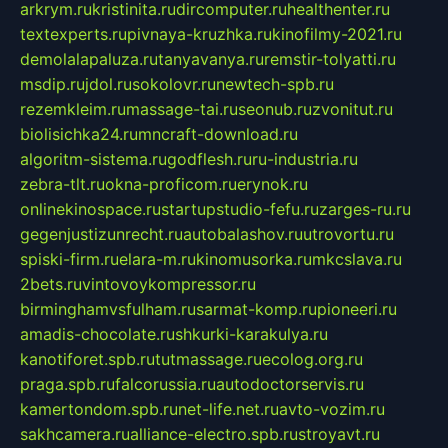
arkrym.ru
kristinita.ru
dircomputer.ru
healthenter.ru
textexperts.ru
pivnaya-kruzhka.ru
kinofilmy-2021.ru
demolalapaluza.ru
tanyavanya.ru
remstir-tolyatti.ru
msdip.ru
jdol.ru
sokolovr.ru
newtech-spb.ru
rezemkleim.ru
massage-tai.ru
seonub.ru
zvonitut.ru
biolisichka24.ru
mncraft-download.ru
algoritm-sistema.ru
godflesh.ru
ru-industria.ru
zebra-tlt.ru
okna-proficom.ru
erynok.ru
onlinekinospace.ru
startupstudio-fefu.ru
zarges-ru.ru
gegenjustizunrecht.ru
autobalashov.ru
utrovortu.ru
spiski-firm.ru
elara-m.ru
kinomusorka.ru
mkcslava.ru
2bets.ru
vintovoykompressor.ru
birminghamvsfulham.ru
sarmat-komp.ru
pioneeri.ru
amadis-chocolate.ru
shkurki-karakulya.ru
kanotiforet.spb.ru
tutmassage.ru
ecolog.org.ru
praga.spb.ru
falcorussia.ru
autodoctorservis.ru
kamertondom.spb.ru
net-life.net.ru
avto-vozim.ru
sakhcamera.ru
alliance-electro.spb.ru
stroyavt.ru