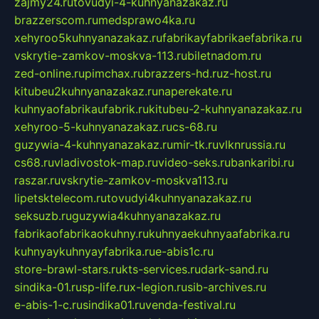
zajmy24.ru
tovudyi-4-kuhnyanazakaz.ru
brazzerscom.ru
medsprawo4ka.ru
xehyroo5kuhnyanazakaz.ru
fabrikayfabrikaefabrika.ru
vskrytie-zamkov-moskva-113.ru
biletnadom.ru
zed-online.ru
pimchax.ru
brazzers-hd.ru
z-host.ru
kitubeu2kuhnyanazakaz.ru
naperekate.ru
kuhnyaofabrikaufabrik.ru
kitubeu-2-kuhnyanazakaz.ru
xehyroo-5-kuhnyanazakaz.ru
cs-68.ru
guzywia-4-kuhnyanazakaz.ru
mir-tk.ru
vlknrussia.ru
cs68.ru
vladivostok-map.ru
video-seks.ru
bankaribi.ru
raszar.ru
vskrytie-zamkov-moskva113.ru
lipetsktelecom.ru
tovudyi4kuhnyanazakaz.ru
seksuzb.ru
guzywia4kuhnyanazakaz.ru
fabrikaofabrikaokuhny.ru
kuhnyaekuhnyaafabrika.ru
kuhnyaykuhnyayfabrika.ru
e-abis1c.ru
store-brawl-stars.ru
kts-services.ru
dark-sand.ru
sindika-01.ru
sp-life.ru
x-legion.ru
sib-archives.ru
e-abis-1-c.ru
sindika01.ru
venda-festival.ru