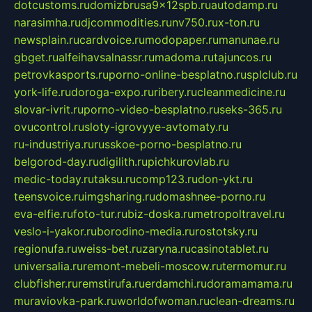
dotcustoms.ru
domizbrusa9x12spb.ru
autodamp.ru
narasimha.ru
djcommodities.ru
nv750.ru
x-ton.ru
newsplain.ru
cardvoice.ru
modopaper.ru
manunae.ru
gbget.ru
alfeihavsalnassr.ru
madoma.ru
tajuncos.ru
petrovkasports.ru
porno-online-besplatno.ru
splclub.ru
york-life.ru
doroga-expo.ru
ribery.ru
cleanmedicine.ru
slovar-ivrit.ru
porno-video-besplatno.ru
seks-365.ru
ovucontrol.ru
sloty-igrovyye-avtomaty.ru
ru-industriya.ru
russkoe-porno-besplatno.ru
belgorod-day.ru
digilith.ru
pichkurovlab.ru
medic-today.ru
taksu.ru
comp123.ru
don-ykt.ru
teensvoice.ru
imgsharing.ru
domashnee-porno.ru
eva-elfie.ru
foto-tur.ru
biz-doska.ru
metropoltravel.ru
veslo-i-yakor.ru
borodino-media.ru
rostotsky.ru
regionufa.ru
weiss-bet.ru
zaryna.ru
casinotablet.ru
universalia.ru
remont-mebeli-moscow.ru
termomur.ru
clubfisher.ru
remstirufa.ru
erdamchi.ru
doramamama.ru
muraviovka-park.ru
worldofwoman.ru
clean-dreams.ru