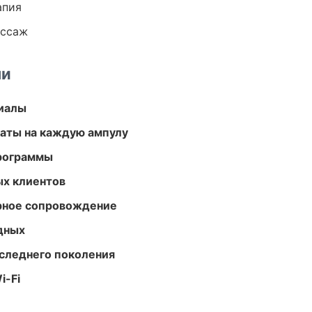
апия
ассаж
ми
риалы
аты на каждую ампулу
программы
ых клиентов
урное сопровождение
одных
следнего поколения
i-Fi