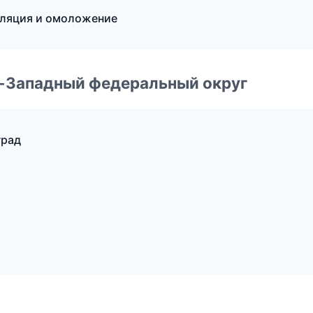
иляция и омоложение
о-Западный федеральный округ
град