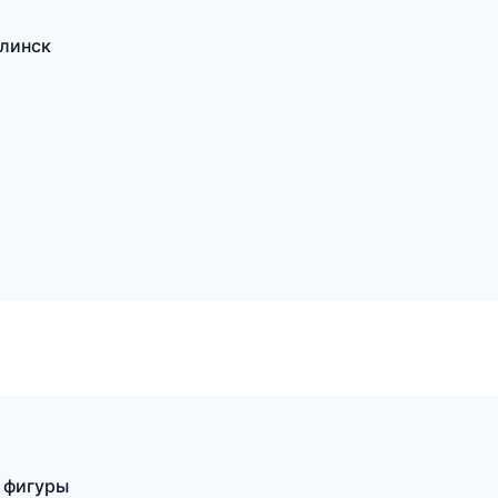
линск
 фигуры