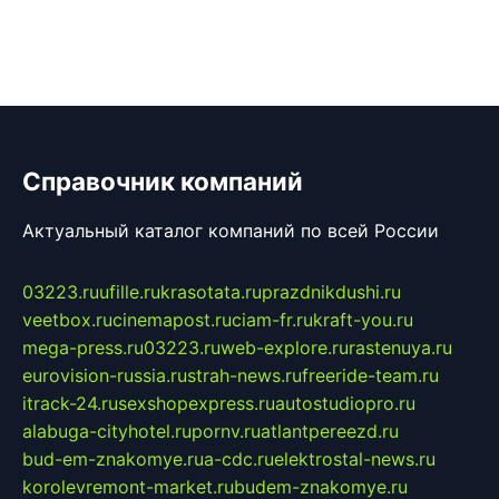
Справочник компаний
Актуальный каталог компаний по всей России
03223.ru
ufille.ru
krasotata.ru
prazdnikdushi.ru
veetbox.ru
cinemapost.ru
ciam-fr.ru
kraft-you.ru
mega-press.ru
03223.ru
web-explore.ru
rastenuya.ru
eurovision-russia.ru
strah-news.ru
freeride-team.ru
itrack-24.ru
sexshopexpress.ru
autostudiopro.ru
alabuga-cityhotel.ru
pornv.ru
atlantpereezd.ru
bud-em-znakomye.ru
a-cdc.ru
elektrostal-news.ru
korolevremont-market.ru
budem-znakomye.ru