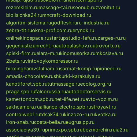
rezemkleim.ru
massage-tai.ru
seonub.ru
zvonitut.ru
biolisichka24.ru
mncraft-download.ru
algoritm-sistema.ru
godflesh.ru
ru-industria.ru
zebra-tlt.ru
okna-proficom.ru
erynok.ru
onlinekinospace.ru
startupstudio-fefu.ru
zarges-ru.ru
gegenjustizunrecht.ru
autobalashov.ru
utrovortu.ru
spiski-firm.ru
elara-m.ru
kinomusorka.ru
mkcslava.ru
2bets.ru
vintovoykompressor.ru
birminghamvsfulham.ru
sarmat-komp.ru
pioneeri.ru
amadis-chocolate.ru
shkurki-karakulya.ru
kanotiforet.spb.ru
tutmassage.ru
ecolog.org.ru
praga.spb.ru
falcorussia.ru
autodoctorservis.ru
kamertondom.spb.ru
net-life.net.ru
avto-vozim.ru
sakhcamera.ru
alliance-electro.spb.ru
stroyavt.ru
controlweb1.ru
tdsak74.ru
kinzozo-ru.ru
kvotka.ru
iron-snab.ru
costa-bella.ru
eugrus.pp.ru
associaciya39.ru
primexpo.spb.ru
bezmorchin.ru
ia2.ru