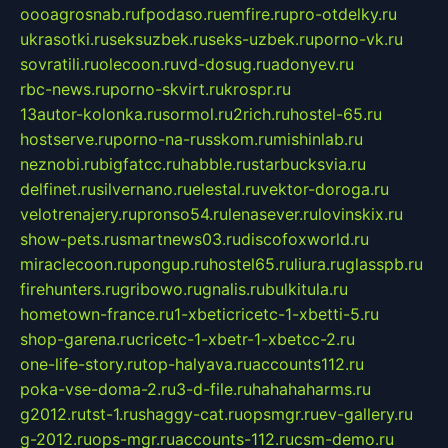
oooagrosnab.ru
fpodaso.ru
emfire.ru
pro-otdelky.ru
ukrasotki.ru
seksuzbek.ru
seks-uzbek.ru
porno-vk.ru
sovratili.ru
olecoon.ru
vd-dosug.ru
adonyev.ru
rbc-news.ru
porno-skvirt.ru
krospr.ru
13autor-kolonka.ru
sormol.ru
2rich.ru
hostel-65.ru
hostserve.ru
porno-na-russkom.ru
mishinlab.ru
neznobi.ru
bigfatcc.ru
habble.ru
starbucksvia.ru
delfinet.ru
silvernano.ru
elestal.ru
vektor-doroga.ru
velotrenajery.ru
pronso54.ru
lenasever.ru
lovinskix.ru
show-pets.ru
smartnews03.ru
discofoxworld.ru
miraclecoon.ru
pongup.ru
hostel65.ru
liura.ru
glasspb.ru
firehunters.ru
gribowo.ru
gnalis.ru
bulkitula.ru
hometown-france.ru
1-xbeticricetc-1-xbetti-5.ru
shop-garena.ru
cricetc-1-xbetr-1-xbetcc-2.ru
one-life-story.ru
top-halyava.ru
accounts112.ru
poka-vse-doma-2.ru
3-d-file.ru
hahahaharms.ru
g2012.ru
tst-1.ru
shaggy-cat.ru
opsmgr.ru
ev-gallery.ru
g-2012.ru
ops-mgr.ru
accounts-112.ru
csm-demo.ru