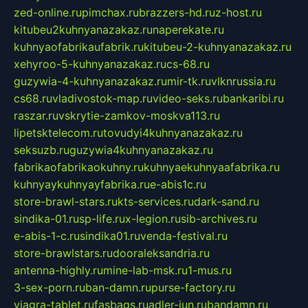
zed-online.ru
pimchax.ru
brazzers-hd.ru
z-host.ru
kitubeu2kuhnyanazakaz.ru
naperekate.ru
kuhnyaofabrikaufabrik.ru
kitubeu-2-kuhnyanazakaz.ru
xehyroo-5-kuhnyanazakaz.ru
cs-68.ru
guzywia-4-kuhnyanazakaz.ru
mir-tk.ru
vlknrussia.ru
cs68.ru
vladivostok-map.ru
video-seks.ru
bankaribi.ru
raszar.ru
vskrytie-zamkov-moskva113.ru
lipetsktelecom.ru
tovudyi4kuhnyanazakaz.ru
seksuzb.ru
guzywia4kuhnyanazakaz.ru
fabrikaofabrikaokuhny.ru
kuhnyaekuhnyaafabrika.ru
kuhnyaykuhnyayfabrika.ru
e-abis1c.ru
store-brawl-stars.ru
kts-services.ru
dark-sand.ru
sindika-01.ru
sp-life.ru
x-legion.ru
sib-archives.ru
e-abis-1-c.ru
sindika01.ru
venda-festival.ru
store-brawlstars.ru
dooraleksandria.ru
antenna-highly.ru
mine-lab-msk.ru
1-mus.ru
3-sex-porn.ru
ban-damn.ru
purse-factory.ru
viagra-tablet.ru
fasbags.ru
adler-jun.ru
bandamn.ru