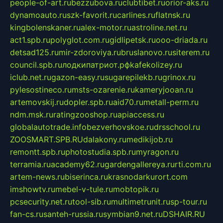
people-of-art.ru
bezzubova.ru
clubtibet.ru
orior-aks.ru
dynamoauto.ru
szk-favorit.ru
carlines.ru
flatnsk.ru
kingbolenskaner.ru
alex-motor.ru
astroline.net.ru
act1.spb.ru
polyglot.com.ru
gidlipetsk.ru
ooo-driada.ru
detsad125.ru
mir-zdoroviya.ru
bruslanovo.ru
siterem.ru
council.spb.ru
лодкипатриот.рф
kafekolizey.ru
iclub.net.ru
gazon-easy.ru
sugarepilekb.ru
grinox.ru
pylesostineco.ru
msts-ozarenie.ru
kameryjooan.ru
artemovskij.ru
dopler.spb.ru
aid70.ru
metall-perm.ru
ndm.msk.ru
ratingzooshop.ru
apiaccess.ru
globalautotrade.info
bezverhovskoe.ru
drsschool.ru
ZOOSMART.SPB.RU
dalakony.ru
medikijob.ru
remontt.spb.ru
photostudia.spb.ru
myragon.ru
terramia.ru
academy62.ru
gardengallereya.ru
rti.com.ru
artem-news.ru
biserinca.ru
krasnodarkurort.com
imshowtv.ru
mebel-v-tule.ru
mobtopik.ru
pcsecurity.net.ru
tool-sib.ru
multimetrunit.ru
sp-tour.ru
fan-cs.ru
santeh-russia.ru
symbian9.net.ru
DSHAIR.RU