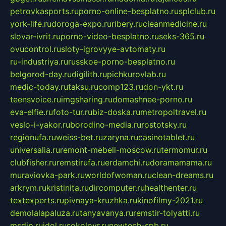
petrovkasports.ru
porno-online-besplatno.ru
splclub.ru
york-life.ru
doroga-expo.ru
ribery.ru
cleanmedicine.ru
slovar-ivrit.ru
porno-video-besplatno.ru
seks-365.ru
ovucontrol.ru
sloty-igrovyye-avtomaty.ru
ru-industriya.ru
russkoe-porno-besplatno.ru
belgorod-day.ru
digilith.ru
pichkurovlab.ru
medic-today.ru
taksu.ru
comp123.ru
don-ykt.ru
teensvoice.ru
imgsharing.ru
domashnee-porno.ru
eva-elfie.ru
foto-tur.ru
biz-doska.ru
metropoltravel.ru
veslo-i-yakor.ru
borodino-media.ru
rostotsky.ru
regionufa.ru
weiss-bet.ru
zaryna.ru
casinotablet.ru
universalia.ru
remont-mebeli-moscow.ru
termomur.ru
clubfisher.ru
remstirufa.ru
erdamchi.ru
doramamama.ru
muraviovka-park.ru
worldofwoman.ru
clean-dreams.ru
arkrym.ru
kristinita.ru
dircomputer.ru
healthenter.ru
textexperts.ru
pivnaya-kruzhka.ru
kinofilmy-2021.ru
demolalapaluza.ru
tanyavanya.ru
remstir-tolyatti.ru
msdip.ru
jdol.ru
sokolovr.ru
newtech-spb.ru