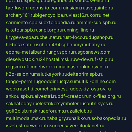
cpt21.ru
ispecspb.ru
regahost.ru
kolosok-elita.ru
tae-kwon.ru
consrio.com.ru
insiam.ru
avegainfo.ru
archery161.ru
bigencyclica.ru
vlast16.ru
korru.net
sarmiento.spb.su
extelopedia.ru
lammin-suo.spb.ru
iskatour.spb.ru
snpi.org.ru
running-line.ru
krygeva-spa.ru
chel.net.ru
rust-loco.ru
dugshop.ru
hl-beta.spb.ru
school494.spb.ru
mymubaby.ru
epoha-metalband.ru
ngr.spb.ru
rusgosnews.com
dieselvostok.ru
24hostel.msk.ru
w-dev.ru
f-ship.ru
regsmi.ru
filmnetwork.ru
malinasp.ru
kinosvin.ru
h2o-salon.ru
malutkayork.ru
deltaprim.spb.ru
tango-perm.ru
gooddir.ru
sgv.su
multiki-online.com
webkrasotki.com
cherinvest.ru
detskiy-ostrov.ru
ankou.spb.ru
alvesta1.ru
pdf-creator.ru
nix-files.org.ru
sakhatoday.ru
elektrikersymboler.ru
sputnikyes.ru
golf2club.msk.ru
aeforums.ru
zallclub.ru
multimodal.msk.ru
habaigry.ru
haikko.ru
sobakopedia.ru
isz-fest.ru
ewnc.info
screensaver-clock.net.ru