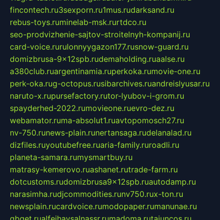
fincontech.ru
3sexporn.ru
1mus.ru
darksand.ru
rebus-toys.ru
minelab-msk.ru
rtdco.ru
seo-prodvizhenie-sajtov-stroitelnyh-kompanij.ru
card-voice.ru
rulonnyygazon177.ru
snow-guard.ru
domizbrusa-9x12spb.ru
demaholding.ru
aalse.ru
a380club.ru
argentinamia.ru
perkoka.ru
movie-one.ru
perk-oka.ru
g-octopus.ru
sibarchives.ru
andreislyusar.ru
naruto-x.ru
pursefactory.ru
tor-lyubov-i-grom.ru
spayderhed-2022.ru
movieone.ru
evro-dez.ru
webamator.ru
ma-absolut1.ru
avtopomosch27.ru
nv-750.ru
news-plain.ru
nertansaga.ru
delanalad.ru
dizfiles.ru
youtubefree.ru
aria-family.ru
roadli.ru
planeta-samara.ru
mysmartbuy.ru
matrasy-kemerovo.ru
ashanet.ru
trade-farm.ru
dotcustoms.ru
domizbrusa9x12spb.ru
autodamp.ru
narasimha.ru
djcommodities.ru
nv750.ru
x-ton.ru
newsplain.ru
cardvoice.ru
modopaper.ru
manunae.ru
gbget.ru
alfeihavsalnassr.ru
madoma.ru
tajuncos.ru