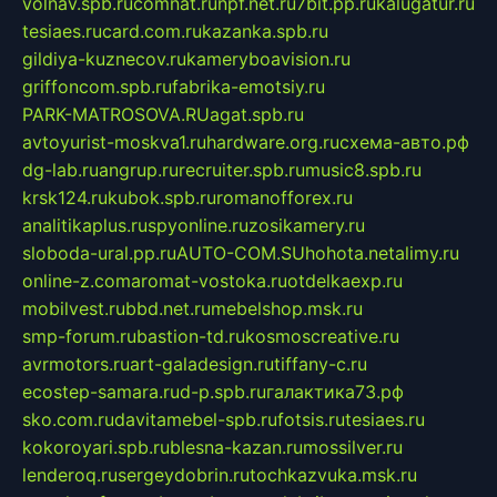
volnav.spb.ru
comnat.ru
npf.net.ru
7bit.pp.ru
kalugatur.ru
tesiaes.ru
card.com.ru
kazanka.spb.ru
gildiya-kuznecov.ru
kameryboavision.ru
griffoncom.spb.ru
fabrika-emotsiy.ru
PARK-MATROSOVA.RU
agat.spb.ru
avtoyurist-moskva1.ru
hardware.org.ru
схема-авто.рф
dg-lab.ru
angrup.ru
recruiter.spb.ru
music8.spb.ru
krsk124.ru
kubok.spb.ru
romanofforex.ru
analitikaplus.ru
spyonline.ru
zosikamery.ru
sloboda-ural.pp.ru
AUTO-COM.SU
hohota.net
alimy.ru
online-z.com
aromat-vostoka.ru
otdelkaexp.ru
mobilvest.ru
bbd.net.ru
mebelshop.msk.ru
smp-forum.ru
bastion-td.ru
kosmoscreative.ru
avrmotors.ru
art-galadesign.ru
tiffany-c.ru
ecostep-samara.ru
d-p.spb.ru
галактика73.рф
sko.com.ru
davitamebel-spb.ru
fotsis.ru
tesiaes.ru
kokoroyari.spb.ru
blesna-kazan.ru
mossilver.ru
lenderoq.ru
sergeydobrin.ru
tochkazvuka.msk.ru