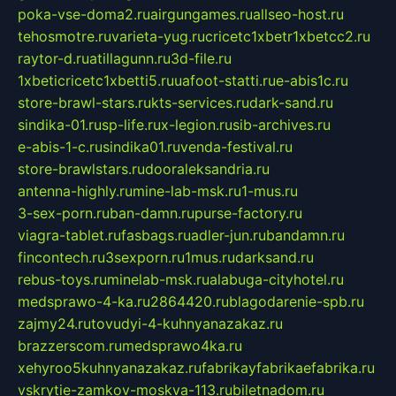
poka-vse-doma2.ru
airgungames.ru
allseo-host.ru
tehosmotre.ru
varieta-yug.ru
cricetc1xbetr1xbetcc2.ru
raytor-d.ru
atillagunn.ru
3d-file.ru
1xbeticricetc1xbetti5.ru
uafoot-statti.ru
e-abis1c.ru
store-brawl-stars.ru
kts-services.ru
dark-sand.ru
sindika-01.ru
sp-life.ru
x-legion.ru
sib-archives.ru
e-abis-1-c.ru
sindika01.ru
venda-festival.ru
store-brawlstars.ru
dooraleksandria.ru
antenna-highly.ru
mine-lab-msk.ru
1-mus.ru
3-sex-porn.ru
ban-damn.ru
purse-factory.ru
viagra-tablet.ru
fasbags.ru
adler-jun.ru
bandamn.ru
fincontech.ru
3sexporn.ru
1mus.ru
darksand.ru
rebus-toys.ru
minelab-msk.ru
alabuga-cityhotel.ru
medsprawo-4-ka.ru
2864420.ru
blagodarenie-spb.ru
zajmy24.ru
tovudyi-4-kuhnyanazakaz.ru
brazzerscom.ru
medsprawo4ka.ru
xehyroo5kuhnyanazakaz.ru
fabrikayfabrikaefabrika.ru
vskrytie-zamkov-moskva-113.ru
biletnadom.ru