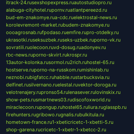
itrack-24.ru
sexshopexpress.ru
autostudiopro.ru
alabuga-cityhotel.ru
pornv.ru
atlantpereezd.ru
bud-em-znakomye.ru
a-cdc.ru
elektrostal-news.ru
korolevremont-market.ru
budem-znakomye.ru
oooagrosnab.ru
fpodaso.ru
emfire.ru
pro-otdelky.ru
ukrasotki.ru
seksuzbek.ru
seks-uzbek.ru
porno-vk.ru
sovratili.ru
olecoon.ru
vd-dosug.ru
adonyev.ru
rbc-news.ru
porno-skvirt.ru
krospr.ru
13autor-kolonka.ru
sormol.ru
2rich.ru
hostel-65.ru
hostserve.ru
porno-na-russkom.ru
mishinlab.ru
neznobi.ru
bigfatcc.ru
habble.ru
starbucksvia.ru
delfinet.ru
silvernano.ru
elestal.ru
vektor-doroga.ru
velotrenajery.ru
pronso54.ru
lenasever.ru
lovinskix.ru
show-pets.ru
smartnews03.ru
discofoxworld.ru
miraclecoon.ru
pongup.ru
hostel65.ru
liura.ru
glasspb.ru
firehunters.ru
gribowo.ru
gnalis.ru
bulkitula.ru
hometown-france.ru
1-xbeticricetc-1-xbetti-5.ru
shop-garena.ru
cricetc-1-xbetr-1-xbetcc-2.ru