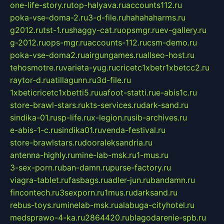
one-life-story.ru
top-halyava.ru
accounts112.ru
poka-vse-doma-2.ru
3-d-file.ru
hahahaharms.ru
g2012.ru
tst-1.ru
shaggy-cat.ru
opsmgr.ru
ev-gallery.ru
g-2012.ru
ops-mgr.ru
accounts-112.ru
csm-demo.ru
poka-vse-doma2.ru
airgungames.ru
allseo-host.ru
tehosmotre.ru
varieta-yug.ru
cricetc1xbetr1xbetcc2.ru
raytor-d.ru
atillagunn.ru
3d-file.ru
1xbeticricetc1xbetti5.ru
uafoot-statti.ru
e-abis1c.ru
store-brawl-stars.ru
kts-services.ru
dark-sand.ru
sindika-01.ru
sp-life.ru
x-legion.ru
sib-archives.ru
e-abis-1-c.ru
sindika01.ru
venda-festival.ru
store-brawlstars.ru
dooraleksandria.ru
antenna-highly.ru
mine-lab-msk.ru
1-mus.ru
3-sex-porn.ru
ban-damn.ru
purse-factory.ru
viagra-tablet.ru
fasbags.ru
adler-jun.ru
bandamn.ru
fincontech.ru
3sexporn.ru
1mus.ru
darksand.ru
rebus-toys.ru
minelab-msk.ru
alabuga-cityhotel.ru
medsprawo-4-ka.ru
2864420.ru
blagodarenie-spb.ru