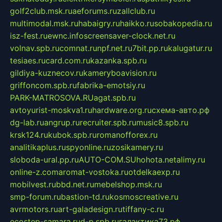
golf2club.msk.ru
aeforums.ru
zallclub.ru
multimodal.msk.ru
habaigry.ru
haikko.ru
sobakopedia.ru
isz-fest.ru
ewnc.info
screensaver-clock.net.ru
volnav.spb.ru
comnat.ru
npf.net.ru
7bit.pp.ru
kalugatur.ru
tesiaes.ru
card.com.ru
kazanka.spb.ru
gildiya-kuznecov.ru
kameryboavision.ru
griffoncom.spb.ru
fabrika-emotsiy.ru
PARK-MATROSOVA.RU
agat.spb.ru
avtoyurist-moskva1.ru
hardware.org.ru
схема-авто.рф
dg-lab.ru
angrup.ru
recruiter.spb.ru
music8.spb.ru
krsk124.ru
kubok.spb.ru
romanofforex.ru
analitikaplus.ru
spyonline.ru
zosikamery.ru
sloboda-ural.pp.ru
AUTO-COM.SU
hohota.net
alimy.ru
online-z.com
aromat-vostoka.ru
otdelkaexp.ru
mobilvest.ru
bbd.net.ru
mebelshop.msk.ru
smp-forum.ru
bastion-td.ru
kosmoscreative.ru
avrmotors.ru
art-galadesign.ru
tiffany-c.ru
ecostep-samara.ru
d-p.spb.ru
галактика73.рф