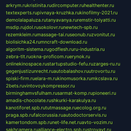
arkrym.ru
kristinita.ru
dircomputer.ru
healthenter.ru
textexperts.ru
pivnaya-kruzhka.ru
kinofilmy-2021.ru
demolalapaluza.ru
tanyavanya.ru
remstir-tolyatti.ru
msdip.ru
jdol.ru
sokolovr.ru
newtech-spb.ru
rezemkleim.ru
massage-tai.ru
seonub.ru
zvonitut.ru
biolisichka24.ru
mncraft-download.ru
algoritm-sistema.ru
godflesh.ru
ru-industria.ru
zebra-tlt.ru
okna-proficom.ru
erynok.ru
onlinekinospace.ru
startupstudio-fefu.ru
zarges-ru.ru
gegenjustizunrecht.ru
autobalashov.ru
utrovortu.ru
spiski-firm.ru
elara-m.ru
kinomusorka.ru
mkcslava.ru
2bets.ru
vintovoykompressor.ru
birminghamvsfulham.ru
sarmat-komp.ru
pioneeri.ru
amadis-chocolate.ru
shkurki-karakulya.ru
kanotiforet.spb.ru
tutmassage.ru
ecolog.org.ru
praga.spb.ru
falcorussia.ru
autodoctorservis.ru
kamertondom.spb.ru
net-life.net.ru
avto-vozim.ru
sakhcamera.ru
alliance-electro.spb.ru
stroyavt.ru