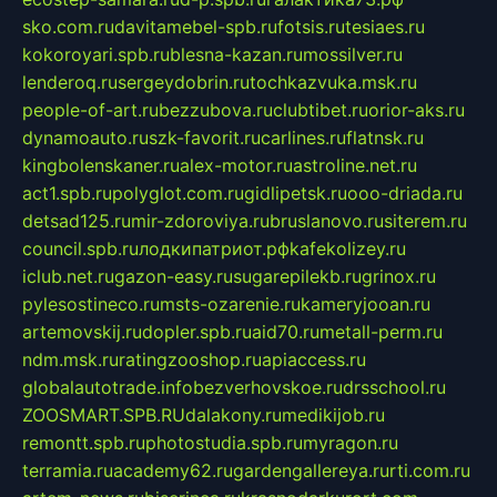
sko.com.ru
davitamebel-spb.ru
fotsis.ru
tesiaes.ru
kokoroyari.spb.ru
blesna-kazan.ru
mossilver.ru
lenderoq.ru
sergeydobrin.ru
tochkazvuka.msk.ru
people-of-art.ru
bezzubova.ru
clubtibet.ru
orior-aks.ru
dynamoauto.ru
szk-favorit.ru
carlines.ru
flatnsk.ru
kingbolenskaner.ru
alex-motor.ru
astroline.net.ru
act1.spb.ru
polyglot.com.ru
gidlipetsk.ru
ooo-driada.ru
detsad125.ru
mir-zdoroviya.ru
bruslanovo.ru
siterem.ru
council.spb.ru
лодкипатриот.рф
kafekolizey.ru
iclub.net.ru
gazon-easy.ru
sugarepilekb.ru
grinox.ru
pylesostineco.ru
msts-ozarenie.ru
kameryjooan.ru
artemovskij.ru
dopler.spb.ru
aid70.ru
metall-perm.ru
ndm.msk.ru
ratingzooshop.ru
apiaccess.ru
globalautotrade.info
bezverhovskoe.ru
drsschool.ru
ZOOSMART.SPB.RU
dalakony.ru
medikijob.ru
remontt.spb.ru
photostudia.spb.ru
myragon.ru
terramia.ru
academy62.ru
gardengallereya.ru
rti.com.ru