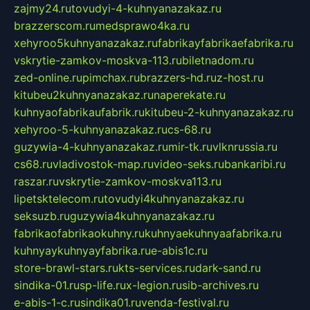
zajmy24.ru
tovudyi-4-kuhnyanazakaz.ru
brazzerscom.ru
medsprawo4ka.ru
xehyroo5kuhnyanazakaz.ru
fabrikayfabrikaefabrika.ru
vskrytie-zamkov-moskva-113.ru
biletnadom.ru
zed-online.ru
pimchax.ru
brazzers-hd.ru
z-host.ru
kitubeu2kuhnyanazakaz.ru
naperekate.ru
kuhnyaofabrikaufabrik.ru
kitubeu-2-kuhnyanazakaz.ru
xehyroo-5-kuhnyanazakaz.ru
cs-68.ru
guzywia-4-kuhnyanazakaz.ru
mir-tk.ru
vlknrussia.ru
cs68.ru
vladivostok-map.ru
video-seks.ru
bankaribi.ru
raszar.ru
vskrytie-zamkov-moskva113.ru
lipetsktelecom.ru
tovudyi4kuhnyanazakaz.ru
seksuzb.ru
guzywia4kuhnyanazakaz.ru
fabrikaofabrikaokuhny.ru
kuhnyaekuhnyaafabrika.ru
kuhnyaykuhnyayfabrika.ru
e-abis1c.ru
store-brawl-stars.ru
kts-services.ru
dark-sand.ru
sindika-01.ru
sp-life.ru
x-legion.ru
sib-archives.ru
e-abis-1-c.ru
sindika01.ru
venda-festival.ru