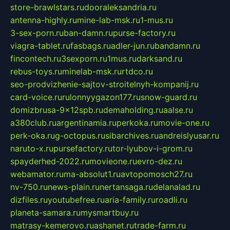
store-brawlstars.ru
dooraleksandria.ru
antenna-highly.ru
mine-lab-msk.ru
1-mus.ru
3-sex-porn.ru
ban-damn.ru
purse-factory.ru
viagra-tablet.ru
fasbags.ru
adler-jun.ru
bandamn.ru
fincontech.ru
3sexporn.ru
1mus.ru
darksand.ru
rebus-toys.ru
minelab-msk.ru
rtdco.ru
seo-prodvizhenie-sajtov-stroitelnyh-kompanij.ru
card-voice.ru
rulonnyygazon177.ru
snow-guard.ru
domizbrusa-9x12spb.ru
demaholding.ru
aalse.ru
a380club.ru
argentinamia.ru
perkoka.ru
movie-one.ru
perk-oka.ru
g-octopus.ru
sibarchives.ru
andreislyusar.ru
naruto-x.ru
pursefactory.ru
tor-lyubov-i-grom.ru
spayderhed-2022.ru
movieone.ru
evro-dez.ru
webamator.ru
ma-absolut1.ru
avtopomosch27.ru
nv-750.ru
news-plain.ru
nertansaga.ru
delanalad.ru
dizfiles.ru
youtubefree.ru
aria-family.ru
roadli.ru
planeta-samara.ru
mysmartbuy.ru
matrasy-kemerovo.ru
ashanet.ru
trade-farm.ru