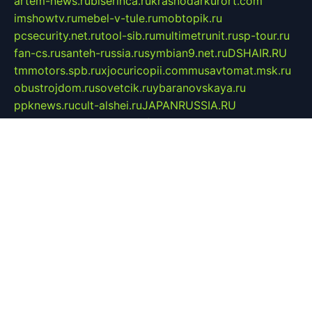
artem-news.ru
biserinca.ru
krasnodarkurort.com
imshowtv.ru
mebel-v-tule.ru
mobtopik.ru
pcsecurity.net.ru
tool-sib.ru
multimetrunit.ru
sp-tour.ru
fan-cs.ru
santeh-russia.ru
symbian9.net.ru
DSHAIR.RU
tmmotors.spb.ru
xjocuricopii.com
musavtomat.msk.ru
obustrojdom.ru
sovetcik.ru
ybaranovskaya.ru
ppknews.ru
cult-alshei.ru
JAPANRUSSIA.RU
proekciyamebel.ru
imper-finans.ru
rim.org.ru
glamourai.ru
brassminus.ru
zabor-pro.ru
ftn.pp.ru
dorogoe58.ru
laimengpacker.ru
kuzova-zapchasti.ru
sageerp.ru
taxodrom.ru
dsrazvitie.ru
hardcity.net.ru
ratinghomegames.ru
topservice25.ru
gubernyan.ru
gtglasslined.ru
ii4.ru
tssport.spb.ru
andorra24.com
blackwallstreet.ru
oboimos.ru
optim-doors.com.ru
ikuch.ru
nycr.org.ru
npa21.ru
vremya-ch.spb.ru
desert000.ru
ivtorgi.ru
ifiori.ru
catalog-statei.ru
dcv.org.ru
spetsmaster174.ru
ipkameryhiseeu.ru
dum26.ru
ruspol.spb.ru
fr-opendp.ru
kam-solnyshko.ru