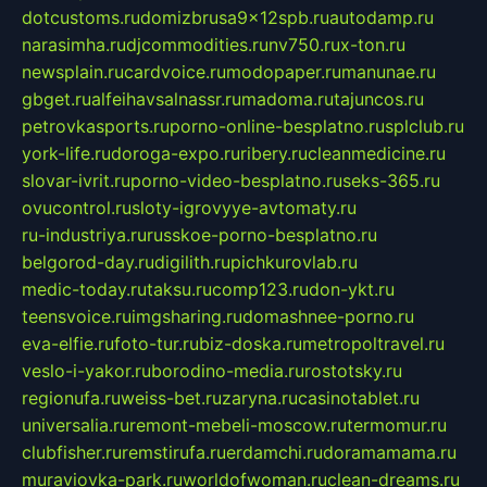
dotcustoms.ru
domizbrusa9x12spb.ru
autodamp.ru
narasimha.ru
djcommodities.ru
nv750.ru
x-ton.ru
newsplain.ru
cardvoice.ru
modopaper.ru
manunae.ru
gbget.ru
alfeihavsalnassr.ru
madoma.ru
tajuncos.ru
petrovkasports.ru
porno-online-besplatno.ru
splclub.ru
york-life.ru
doroga-expo.ru
ribery.ru
cleanmedicine.ru
slovar-ivrit.ru
porno-video-besplatno.ru
seks-365.ru
ovucontrol.ru
sloty-igrovyye-avtomaty.ru
ru-industriya.ru
russkoe-porno-besplatno.ru
belgorod-day.ru
digilith.ru
pichkurovlab.ru
medic-today.ru
taksu.ru
comp123.ru
don-ykt.ru
teensvoice.ru
imgsharing.ru
domashnee-porno.ru
eva-elfie.ru
foto-tur.ru
biz-doska.ru
metropoltravel.ru
veslo-i-yakor.ru
borodino-media.ru
rostotsky.ru
regionufa.ru
weiss-bet.ru
zaryna.ru
casinotablet.ru
universalia.ru
remont-mebeli-moscow.ru
termomur.ru
clubfisher.ru
remstirufa.ru
erdamchi.ru
doramamama.ru
muraviovka-park.ru
worldofwoman.ru
clean-dreams.ru