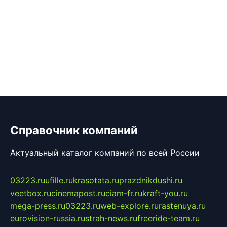
Справочник компаний
Актуальный каталог компаний по всей России
03223.ru
ufille.ru
krasotata.ru
prazdnikdushi.ru
veetbox.ru
cinemapost.ru
ciam-fr.ru
kraft-you.ru
mega-press.ru
03223.ru
web-explore.ru
rastenuya.ru
eurovision-russia.ru
strah-news.ru
freeride-team.ru