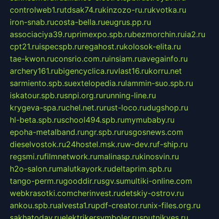
controlweb1.ru
tdsak74.ru
kinzozo-ru.ru
kvotka.ru
iron-snab.ru
costa-bella.ru
eugrus.pp.ru
associaciya39.ru
primexpo.spb.ru
bezmorchin.ru
ia2.ru
cpt21.ru
ispecspb.ru
regahost.ru
kolosok-elita.ru
tae-kwon.ru
consrio.com.ru
insiam.ru
avegainfo.ru
archery161.ru
bigencyclica.ru
vlast16.ru
korru.net
sarmiento.spb.su
extelopedia.ru
lammin-suo.spb.ru
iskatour.spb.ru
snpi.org.ru
running-line.ru
krygeva-spa.ru
chel.net.ru
rust-loco.ru
dugshop.ru
hl-beta.spb.ru
school494.spb.ru
mymubaby.ru
epoha-metalband.ru
ngr.spb.ru
rusgosnews.com
dieselvostok.ru
24hostel.msk.ru
w-dev.ru
f-ship.ru
regsmi.ru
filmnetwork.ru
malinasp.ru
kinosvin.ru
h2o-salon.ru
malutkayork.ru
deltaprim.spb.ru
tango-perm.ru
gooddir.ru
sgv.su
multiki-online.com
webkrasotki.com
cherinvest.ru
detskiy-ostrov.ru
ankou.spb.ru
alvesta1.ru
pdf-creator.ru
nix-files.org.ru
sakhatoday.ru
elektrikersymboler.ru
sputnikyes.ru