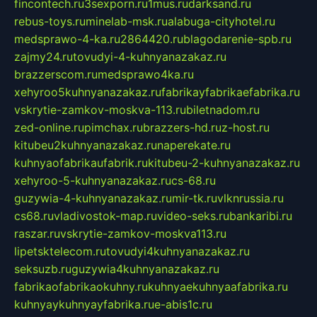
fincontech.ru
3sexporn.ru
1mus.ru
darksand.ru
rebus-toys.ru
minelab-msk.ru
alabuga-cityhotel.ru
medsprawo-4-ka.ru
2864420.ru
blagodarenie-spb.ru
zajmy24.ru
tovudyi-4-kuhnyanazakaz.ru
brazzerscom.ru
medsprawo4ka.ru
xehyroo5kuhnyanazakaz.ru
fabrikayfabrikaefabrika.ru
vskrytie-zamkov-moskva-113.ru
biletnadom.ru
zed-online.ru
pimchax.ru
brazzers-hd.ru
z-host.ru
kitubeu2kuhnyanazakaz.ru
naperekate.ru
kuhnyaofabrikaufabrik.ru
kitubeu-2-kuhnyanazakaz.ru
xehyroo-5-kuhnyanazakaz.ru
cs-68.ru
guzywia-4-kuhnyanazakaz.ru
mir-tk.ru
vlknrussia.ru
cs68.ru
vladivostok-map.ru
video-seks.ru
bankaribi.ru
raszar.ru
vskrytie-zamkov-moskva113.ru
lipetsktelecom.ru
tovudyi4kuhnyanazakaz.ru
seksuzb.ru
guzywia4kuhnyanazakaz.ru
fabrikaofabrikaokuhny.ru
kuhnyaekuhnyaafabrika.ru
kuhnyaykuhnyayfabrika.ru
e-abis1c.ru