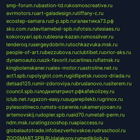
smp-forum.ru
bastion-td.ru
kosmoscreative.ru
avrmotors.ru
art-galadesign.ru
tiffany-c.ru
ecostep-samara.ru
d-p.spb.ru
галактика73.рф
sko.com.ru
davitamebel-spb.ru
fotsis.ru
tesiaes.ru
kokoroyari.spb.ru
blesna-kazan.ru
mossilver.ru
lenderoq.ru
sergeydobrin.ru
tochkazvuka.msk.ru
people-of-art.ru
bezzubova.ru
clubtibet.ru
orior-aks.ru
dynamoauto.ru
szk-favorit.ru
carlines.ru
flatnsk.ru
kingbolenskaner.ru
alex-motor.ru
astroline.net.ru
act1.spb.ru
polyglot.com.ru
gidlipetsk.ru
ooo-driada.ru
detsad125.ru
mir-zdoroviya.ru
bruslanovo.ru
siterem.ru
council.spb.ru
лодкипатриот.рф
kafekolizey.ru
iclub.net.ru
gazon-easy.ru
sugarepilekb.ru
grinox.ru
pylesostineco.ru
msts-ozarenie.ru
kameryjooan.ru
artemovskij.ru
dopler.spb.ru
aid70.ru
metall-perm.ru
ndm.msk.ru
ratingzooshop.ru
apiaccess.ru
globalautotrade.info
bezverhovskoe.ru
drsschool.ru
ZOOSMART.SPB.RU
dalakony.ru
medikijob.ru