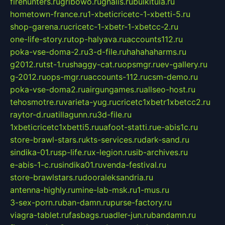
firehunters.ru
gribowo.ru
gnalis.ru
bulkitula.ru
hometown-france.ru
1-xbeticricetc-1-xbetti-5.ru
shop-garena.ru
cricetc-1-xbetr-1-xbetcc-2.ru
one-life-story.ru
top-halyava.ru
accounts112.ru
poka-vse-doma-2.ru
3-d-file.ru
hahahaharms.ru
g2012.ru
tst-1.ru
shaggy-cat.ru
opsmgr.ru
ev-gallery.ru
g-2012.ru
ops-mgr.ru
accounts-112.ru
csm-demo.ru
poka-vse-doma2.ru
airgungames.ru
allseo-host.ru
tehosmotre.ru
varieta-yug.ru
cricetc1xbetr1xbetcc2.ru
raytor-d.ru
atillagunn.ru
3d-file.ru
1xbeticricetc1xbetti5.ru
uafoot-statti.ru
e-abis1c.ru
store-brawl-stars.ru
kts-services.ru
dark-sand.ru
sindika-01.ru
sp-life.ru
x-legion.ru
sib-archives.ru
e-abis-1-c.ru
sindika01.ru
venda-festival.ru
store-brawlstars.ru
dooraleksandria.ru
antenna-highly.ru
mine-lab-msk.ru
1-mus.ru
3-sex-porn.ru
ban-damn.ru
purse-factory.ru
viagra-tablet.ru
fasbags.ru
adler-jun.ru
bandamn.ru