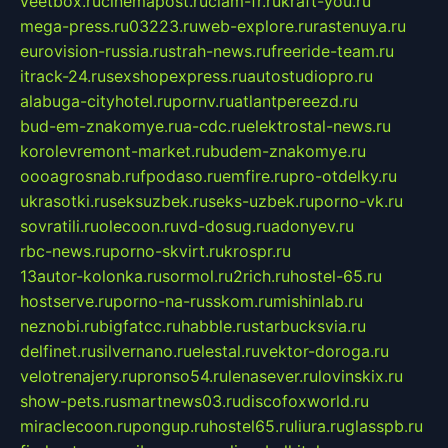
veetbox.ru
cinemapost.ru
ciam-fr.ru
kraft-you.ru
mega-press.ru
03223.ru
web-explore.ru
rastenuya.ru
eurovision-russia.ru
strah-news.ru
freeride-team.ru
itrack-24.ru
sexshopexpress.ru
autostudiopro.ru
alabuga-cityhotel.ru
pornv.ru
atlantpereezd.ru
bud-em-znakomye.ru
a-cdc.ru
elektrostal-news.ru
korolevremont-market.ru
budem-znakomye.ru
oooagrosnab.ru
fpodaso.ru
emfire.ru
pro-otdelky.ru
ukrasotki.ru
seksuzbek.ru
seks-uzbek.ru
porno-vk.ru
sovratili.ru
olecoon.ru
vd-dosug.ru
adonyev.ru
rbc-news.ru
porno-skvirt.ru
krospr.ru
13autor-kolonka.ru
sormol.ru
2rich.ru
hostel-65.ru
hostserve.ru
porno-na-russkom.ru
mishinlab.ru
neznobi.ru
bigfatcc.ru
habble.ru
starbucksvia.ru
delfinet.ru
silvernano.ru
elestal.ru
vektor-doroga.ru
velotrenajery.ru
pronso54.ru
lenasever.ru
lovinskix.ru
show-pets.ru
smartnews03.ru
discofoxworld.ru
miraclecoon.ru
pongup.ru
hostel65.ru
liura.ru
glasspb.ru