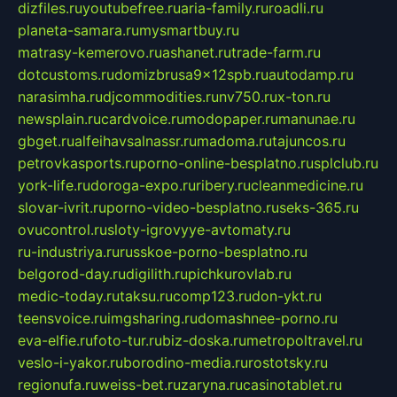
dizfiles.ru
youtubefree.ru
aria-family.ru
roadli.ru
planeta-samara.ru
mysmartbuy.ru
matrasy-kemerovo.ru
ashanet.ru
trade-farm.ru
dotcustoms.ru
domizbrusa9x12spb.ru
autodamp.ru
narasimha.ru
djcommodities.ru
nv750.ru
x-ton.ru
newsplain.ru
cardvoice.ru
modopaper.ru
manunae.ru
gbget.ru
alfeihavsalnassr.ru
madoma.ru
tajuncos.ru
petrovkasports.ru
porno-online-besplatno.ru
splclub.ru
york-life.ru
doroga-expo.ru
ribery.ru
cleanmedicine.ru
slovar-ivrit.ru
porno-video-besplatno.ru
seks-365.ru
ovucontrol.ru
sloty-igrovyye-avtomaty.ru
ru-industriya.ru
russkoe-porno-besplatno.ru
belgorod-day.ru
digilith.ru
pichkurovlab.ru
medic-today.ru
taksu.ru
comp123.ru
don-ykt.ru
teensvoice.ru
imgsharing.ru
domashnee-porno.ru
eva-elfie.ru
foto-tur.ru
biz-doska.ru
metropoltravel.ru
veslo-i-yakor.ru
borodino-media.ru
rostotsky.ru
regionufa.ru
weiss-bet.ru
zaryna.ru
casinotablet.ru