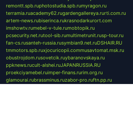
remontt.spb.ru
photostudia.spb.ru
myragon.ru
terramia.ru
academy62.ru
gardengallereya.ru
rti.com.ru
artem-news.ru
biserinca.ru
krasnodarkurort.com
imshowtv.ru
mebel-v-tule.ru
mobtopik.ru
pcsecurity.net.ru
tool-sib.ru
multimetrunit.ru
sp-tour.ru
fan-cs.ru
santeh-russia.ru
symbian9.net.ru
DSHAIR.RU
tmmotors.spb.ru
xjocuricopii.com
musavtomat.msk.ru
obustrojdom.ru
sovetcik.ru
ybaranovskaya.ru
ppknews.ru
cult-alshei.ru
JAPANRUSSIA.RU
proekciyamebel.ru
imper-finans.ru
rim.org.ru
glamourai.ru
brassminus.ru
zabor-pro.ru
ftn.pp.ru
dorogoe58.ru
laimengpacker.ru
kuzova-zapchasti.ru
sageerp.ru
taxodrom.ru
dsrazvitie.ru
hardcity.net.ru
ratinghomegames.ru
topservice25.ru
gubernyan.ru
gtglasslined.ru
ii4.ru
tssport.spb.ru
andorra24.com
blackwallstreet.ru
oboimos.ru
optim-doors.com.ru
ikuch.ru
nycr.org.ru
npa21.ru
vremya-ch.spb.ru
desert000.ru
ivtorgi.ru
ifiori.ru
catalog-statei.ru