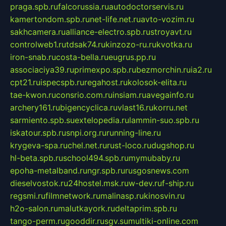
praga.spb.ru
falcorussia.ru
autodoctorservis.ru
kamertondom.spb.ru
net-life.net.ru
avto-vozim.ru
sakhcamera.ru
alliance-electro.spb.ru
stroyavt.ru
controlweb1.ru
tdsak74.ru
kinzozo-ru.ru
kvotka.ru
iron-snab.ru
costa-bella.ru
eugrus.pp.ru
associaciya39.ru
primexpo.spb.ru
bezmorchin.ru
ia2.ru
cpt21.ru
ispecspb.ru
regahost.ru
kolosok-elita.ru
tae-kwon.ru
consrio.com.ru
insiam.ru
avegainfo.ru
archery161.ru
bigencyclica.ru
vlast16.ru
korru.net
sarmiento.spb.su
extelopedia.ru
lammin-suo.spb.ru
iskatour.spb.ru
snpi.org.ru
running-line.ru
krygeva-spa.ru
chel.net.ru
rust-loco.ru
dugshop.ru
hl-beta.spb.ru
school494.spb.ru
mymubaby.ru
epoha-metalband.ru
ngr.spb.ru
rusgosnews.com
dieselvostok.ru
24hostel.msk.ru
w-dev.ru
f-ship.ru
regsmi.ru
filmnetwork.ru
malinasp.ru
kinosvin.ru
h2o-salon.ru
malutkayork.ru
deltaprim.spb.ru
tango-perm.ru
gooddir.ru
sgv.su
multiki-online.com