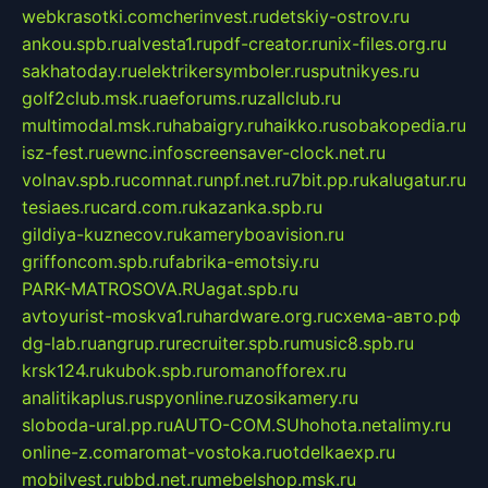
webkrasotki.com
cherinvest.ru
detskiy-ostrov.ru
ankou.spb.ru
alvesta1.ru
pdf-creator.ru
nix-files.org.ru
sakhatoday.ru
elektrikersymboler.ru
sputnikyes.ru
golf2club.msk.ru
aeforums.ru
zallclub.ru
multimodal.msk.ru
habaigry.ru
haikko.ru
sobakopedia.ru
isz-fest.ru
ewnc.info
screensaver-clock.net.ru
volnav.spb.ru
comnat.ru
npf.net.ru
7bit.pp.ru
kalugatur.ru
tesiaes.ru
card.com.ru
kazanka.spb.ru
gildiya-kuznecov.ru
kameryboavision.ru
griffoncom.spb.ru
fabrika-emotsiy.ru
PARK-MATROSOVA.RU
agat.spb.ru
avtoyurist-moskva1.ru
hardware.org.ru
схема-авто.рф
dg-lab.ru
angrup.ru
recruiter.spb.ru
music8.spb.ru
krsk124.ru
kubok.spb.ru
romanofforex.ru
analitikaplus.ru
spyonline.ru
zosikamery.ru
sloboda-ural.pp.ru
AUTO-COM.SU
hohota.net
alimy.ru
online-z.com
aromat-vostoka.ru
otdelkaexp.ru
mobilvest.ru
bbd.net.ru
mebelshop.msk.ru