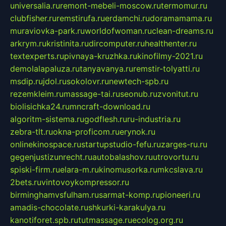
universalia.ru
remont-mebeli-moscow.ru
termomur.ru
clubfisher.ru
remstirufa.ru
erdamchi.ru
doramamama.ru
muraviovka-park.ru
worldofwoman.ru
clean-dreams.ru
arkrym.ru
kristinita.ru
dircomputer.ru
healthenter.ru
textexperts.ru
pivnaya-kruzhka.ru
kinofilmy-2021.ru
demolalapaluza.ru
tanyavanya.ru
remstir-tolyatti.ru
msdip.ru
jdol.ru
sokolovr.ru
newtech-spb.ru
rezemkleim.ru
massage-tai.ru
seonub.ru
zvonitut.ru
biolisichka24.ru
mncraft-download.ru
algoritm-sistema.ru
godflesh.ru
ru-industria.ru
zebra-tlt.ru
okna-proficom.ru
erynok.ru
onlinekinospace.ru
startupstudio-fefu.ru
zarges-ru.ru
gegenjustizunrecht.ru
autobalashov.ru
utrovortu.ru
spiski-firm.ru
elara-m.ru
kinomusorka.ru
mkcslava.ru
2bets.ru
vintovoykompressor.ru
birminghamvsfulham.ru
sarmat-komp.ru
pioneeri.ru
amadis-chocolate.ru
shkurki-karakulya.ru
kanotiforet.spb.ru
tutmassage.ru
ecolog.org.ru