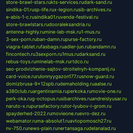
store-brawl-stars.ru
kts-services.ru
dark-sand.ru
sindika-01.ru
sp-life.ru
x-legion.ru
sib-archives.ru
e-abis-1-c.ru
sindika01.ru
venda-festival.ru
store-brawlstars.ru
dooraleksandria.ru
antenna-highly.ru
mine-lab-msk.ru
1-mus.ru
3-sex-porn.ru
ban-damn.ru
purse-factory.ru
viagra-tablet.ru
fasbags.ru
adler-jun.ru
bandamn.ru
fincontech.ru
3sexporn.ru
1mus.ru
darksand.ru
rebus-toys.ru
minelab-msk.ru
rtdco.ru
seo-prodvizhenie-sajtov-stroitelnyh-kompanij.ru
card-voice.ru
rulonnyygazon177.ru
snow-guard.ru
domizbrusa-9x12spb.ru
demaholding.ru
aalse.ru
a380club.ru
argentinamia.ru
perkoka.ru
movie-one.ru
perk-oka.ru
g-octopus.ru
sibarchives.ru
andreislyusar.ru
naruto-x.ru
pursefactory.ru
tor-lyubov-i-grom.ru
spayderhed-2022.ru
movieone.ru
evro-dez.ru
webamator.ru
ma-absolut1.ru
avtopomosch27.ru
nv-750.ru
news-plain.ru
nertansaga.ru
delanalad.ru