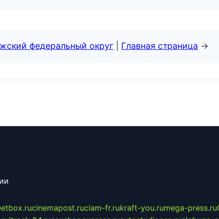
лжский федеральный округ
|
Главная страница
→
сии
eetbox.ru
cinemapost.ru
ciam-fr.ru
kraft-you.ru
mega-press.ru