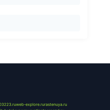
03223.ru
web-explore.ru
rastenuya.ru