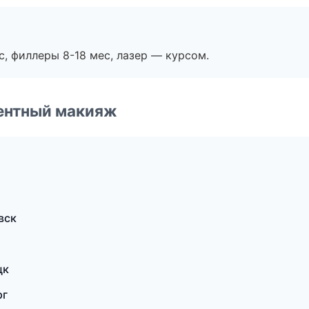
с, филлеры 8-18 мес, лазер — курсом.
ентный макияж
вск
цк
рг