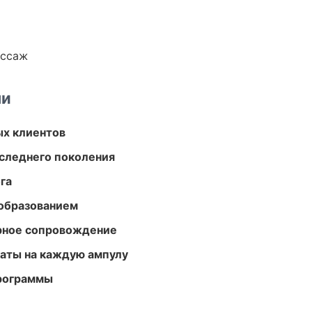
ассаж
ми
ых клиентов
следнего поколения
га
образованием
урное сопровождение
аты на каждую ампулу
программы