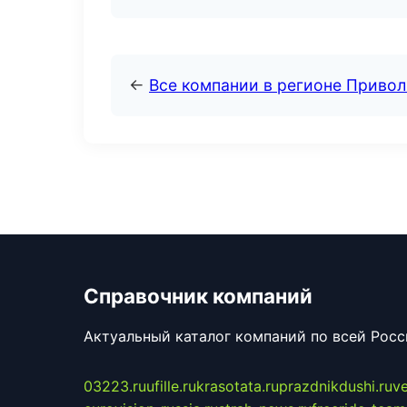
←
Все компании в регионе Приво
Справочник компаний
Актуальный каталог компаний по всей Рос
03223.ru
ufille.ru
krasotata.ru
prazdnikdushi.ru
v