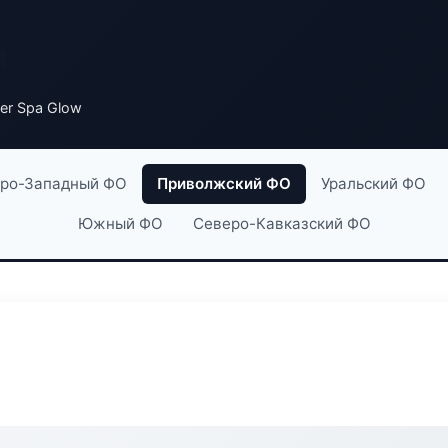
й
er Spa Glow
ро-Западный ФО
Приволжский ФО
Уральский ФО
Южный ФО
Северо-Кавказский ФО