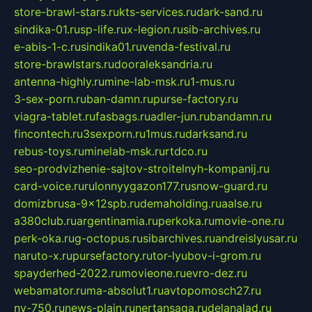
store-brawl-stars.ru
kts-services.ru
dark-sand.ru
sindika-01.ru
sp-life.ru
x-legion.ru
sib-archives.ru
e-abis-1-c.ru
sindika01.ru
venda-festival.ru
store-brawlstars.ru
dooraleksandria.ru
antenna-highly.ru
mine-lab-msk.ru
1-mus.ru
3-sex-porn.ru
ban-damn.ru
purse-factory.ru
viagra-tablet.ru
fasbags.ru
adler-jun.ru
bandamn.ru
fincontech.ru
3sexporn.ru
1mus.ru
darksand.ru
rebus-toys.ru
minelab-msk.ru
rtdco.ru
seo-prodvizhenie-sajtov-stroitelnyh-kompanij.ru
card-voice.ru
rulonnyygazon177.ru
snow-guard.ru
domizbrusa-9x12spb.ru
demaholding.ru
aalse.ru
a380club.ru
argentinamia.ru
perkoka.ru
movie-one.ru
perk-oka.ru
g-octopus.ru
sibarchives.ru
andreislyusar.ru
naruto-x.ru
pursefactory.ru
tor-lyubov-i-grom.ru
spayderhed-2022.ru
movieone.ru
evro-dez.ru
webamator.ru
ma-absolut1.ru
avtopomosch27.ru
nv-750.ru
news-plain.ru
nertansaga.ru
delanalad.ru