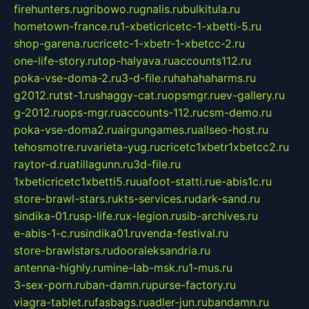
firehunters.ru
gribowo.ru
gnalis.ru
bulkitula.ru
hometown-france.ru
1-xbeticricetc-1-xbetti-5.ru
shop-garena.ru
cricetc-1-xbetr-1-xbetcc-2.ru
one-life-story.ru
top-halyava.ru
accounts112.ru
poka-vse-doma-2.ru
3-d-file.ru
hahahaharms.ru
g2012.ru
tst-1.ru
shaggy-cat.ru
opsmgr.ru
ev-gallery.ru
g-2012.ru
ops-mgr.ru
accounts-112.ru
csm-demo.ru
poka-vse-doma2.ru
airgungames.ru
allseo-host.ru
tehosmotre.ru
varieta-yug.ru
cricetc1xbetr1xbetcc2.ru
raytor-d.ru
atillagunn.ru
3d-file.ru
1xbeticricetc1xbetti5.ru
uafoot-statti.ru
e-abis1c.ru
store-brawl-stars.ru
kts-services.ru
dark-sand.ru
sindika-01.ru
sp-life.ru
x-legion.ru
sib-archives.ru
e-abis-1-c.ru
sindika01.ru
venda-festival.ru
store-brawlstars.ru
dooraleksandria.ru
antenna-highly.ru
mine-lab-msk.ru
1-mus.ru
3-sex-porn.ru
ban-damn.ru
purse-factory.ru
viagra-tablet.ru
fasbags.ru
adler-jun.ru
bandamn.ru