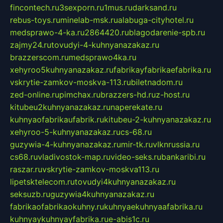
fincontech.ru
3sexporn.ru
1mus.ru
darksand.ru
rebus-toys.ru
minelab-msk.ru
alabuga-cityhotel.ru
medsprawo-4-ka.ru
2864420.ru
blagodarenie-spb.ru
zajmy24.ru
tovudyi-4-kuhnyanazakaz.ru
brazzerscom.ru
medsprawo4ka.ru
xehyroo5kuhnyanazakaz.ru
fabrikayfabrikaefabrika.ru
vskrytie-zamkov-moskva-113.ru
biletnadom.ru
zed-online.ru
pimchax.ru
brazzers-hd.ru
z-host.ru
kitubeu2kuhnyanazakaz.ru
naperekate.ru
kuhnyaofabrikaufabrik.ru
kitubeu-2-kuhnyanazakaz.ru
xehyroo-5-kuhnyanazakaz.ru
cs-68.ru
guzywia-4-kuhnyanazakaz.ru
mir-tk.ru
vlknrussia.ru
cs68.ru
vladivostok-map.ru
video-seks.ru
bankaribi.ru
raszar.ru
vskrytie-zamkov-moskva113.ru
lipetsktelecom.ru
tovudyi4kuhnyanazakaz.ru
seksuzb.ru
guzywia4kuhnyanazakaz.ru
fabrikaofabrikaokuhny.ru
kuhnyaekuhnyaafabrika.ru
kuhnyaykuhnyayfabrika.ru
e-abis1c.ru