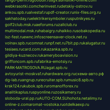
webkrasotki.com
cherinvest.ru
detskiy-ostrov.ru
ankou.spb.ru
alvesta1.ru
pdf-creator.ru
nix-files.org.ru
sakhatoday.ru
elektrikersymboler.ru
sputnikyes.ru
golf2club.msk.ru
aeforums.ru
zallclub.ru
multimodal.msk.ru
habaigry.ru
haikko.ru
sobakopedia.ru
isz-fest.ru
ewnc.info
screensaver-clock.net.ru
volnav.spb.ru
comnat.ru
npf.net.ru
7bit.pp.ru
kalugatur.ru
tesiaes.ru
card.com.ru
kazanka.spb.ru
gildiya-kuznecov.ru
kameryboavision.ru
griffoncom.spb.ru
fabrika-emotsiy.ru
PARK-MATROSOVA.RU
agat.spb.ru
avtoyurist-moskva1.ru
hardware.org.ru
схема-авто.рф
dg-lab.ru
angrup.ru
recruiter.spb.ru
music8.spb.ru
krsk124.ru
kubok.spb.ru
romanofforex.ru
analitikaplus.ru
spyonline.ru
zosikamery.ru
sloboda-ural.pp.ru
AUTO-COM.SU
hohota.net
alimy.ru
online-z.com
aromat-vostoka.ru
otdelkaexp.ru