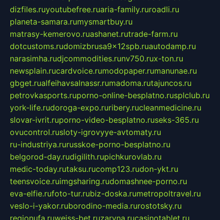
dizfiles.ru
youtubefree.ru
aria-family.ru
roadli.ru
planeta-samara.ru
mysmartbuy.ru
matrasy-kemerovo.ru
ashanet.ru
trade-farm.ru
dotcustoms.ru
domizbrusa9x12spb.ru
autodamp.ru
narasimha.ru
djcommodities.ru
nv750.ru
x-ton.ru
newsplain.ru
cardvoice.ru
modopaper.ru
manunae.ru
gbget.ru
alfeihavsalnassr.ru
madoma.ru
tajuncos.ru
petrovkasports.ru
porno-online-besplatno.ru
splclub.ru
york-life.ru
doroga-expo.ru
ribery.ru
cleanmedicine.ru
slovar-ivrit.ru
porno-video-besplatno.ru
seks-365.ru
ovucontrol.ru
sloty-igrovyye-avtomaty.ru
ru-industriya.ru
russkoe-porno-besplatno.ru
belgorod-day.ru
digilith.ru
pichkurovlab.ru
medic-today.ru
taksu.ru
comp123.ru
don-ykt.ru
teensvoice.ru
imgsharing.ru
domashnee-porno.ru
eva-elfie.ru
foto-tur.ru
biz-doska.ru
metropoltravel.ru
veslo-i-yakor.ru
borodino-media.ru
rostotsky.ru
regionufa.ru
weiss-bet.ru
zaryna.ru
casinotablet.ru