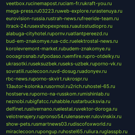
veetbox.ru
cinemapost.ru
ciam-fr.ru
kraft-you.ru
mega-press.ru
03223.ru
web-explore.ru
rastenuya.ru
eurovision-russia.ru
strah-news.ru
freeride-team.ru
itrack-24.ru
sexshopexpress.ru
autostudiopro.ru
alabuga-cityhotel.ru
pornv.ru
atlantpereezd.ru
bud-em-znakomye.ru
a-cdc.ru
elektrostal-news.ru
korolevremont-market.ru
budem-znakomye.ru
oooagrosnab.ru
fpodaso.ru
emfire.ru
pro-otdelky.ru
ukrasotki.ru
seksuzbek.ru
seks-uzbek.ru
porno-vk.ru
sovratili.ru
olecoon.ru
vd-dosug.ru
adonyev.ru
rbc-news.ru
porno-skvirt.ru
krospr.ru
13autor-kolonka.ru
sormol.ru
2rich.ru
hostel-65.ru
hostserve.ru
porno-na-russkom.ru
mishinlab.ru
neznobi.ru
bigfatcc.ru
habble.ru
starbucksvia.ru
delfinet.ru
silvernano.ru
elestal.ru
vektor-doroga.ru
velotrenajery.ru
pronso54.ru
lenasever.ru
lovinskix.ru
show-pets.ru
smartnews03.ru
discofoxworld.ru
miraclecoon.ru
pongup.ru
hostel65.ru
liura.ru
glasspb.ru