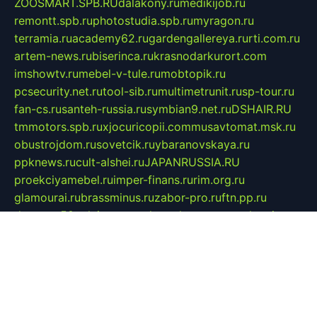
ZOOSMART.SPB.RU
dalakony.ru
medikijob.ru
remontt.spb.ru
photostudia.spb.ru
myragon.ru
terramia.ru
academy62.ru
gardengallereya.ru
rti.com.ru
artem-news.ru
biserinca.ru
krasnodarkurort.com
imshowtv.ru
mebel-v-tule.ru
mobtopik.ru
pcsecurity.net.ru
tool-sib.ru
multimetrunit.ru
sp-tour.ru
fan-cs.ru
santeh-russia.ru
symbian9.net.ru
DSHAIR.RU
tmmotors.spb.ru
xjocuricopii.com
musavtomat.msk.ru
obustrojdom.ru
sovetcik.ru
ybaranovskaya.ru
ppknews.ru
cult-alshei.ru
JAPANRUSSIA.RU
proekciyamebel.ru
imper-finans.ru
rim.org.ru
glamourai.ru
brassminus.ru
zabor-pro.ru
ftn.pp.ru
dorogoe58.ru
laimengpacker.ru
kuzova-zapchasti.ru
sageerp.ru
taxodrom.ru
dsrazvitie.ru
hardcity.net.ru
ratinghomegames.ru
topservice25.ru
gubernyan.ru
gtglasslined.ru
ii4.ru
tssport.spb.ru
andorra24.com
blackwallstreet.ru
oboimos.ru
optim-doors.com.ru
ikuch.ru
nycr.org.ru
npa21.ru
vremya-ch.spb.ru