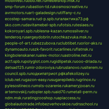
mobilvest.ru
bbd.net.ru
mebelshop.msk.ru
smp-forum.ru
bastion-td.ru
kosmoscreative.ru
avrmotors.ru
art-galadesign.ru
tiffany-c.ru
ecostep-samara.ru
d-p.spb.ru
галактика73.рф
sko.com.ru
davitamebel-spb.ru
fotsis.ru
tesiaes.ru
kokoroyari.spb.ru
blesna-kazan.ru
mossilver.ru
lenderoq.ru
sergeydobrin.ru
tochkazvuka.msk.ru
people-of-art.ru
bezzubova.ru
clubtibet.ru
orior-aks.ru
dynamoauto.ru
szk-favorit.ru
carlines.ru
flatnsk.ru
kingbolenskaner.ru
alex-motor.ru
astroline.net.ru
act1.spb.ru
polyglot.com.ru
gidlipetsk.ru
ooo-driada.ru
detsad125.ru
mir-zdoroviya.ru
bruslanovo.ru
siterem.ru
council.spb.ru
лодкипатриот.рф
kafekolizey.ru
iclub.net.ru
gazon-easy.ru
sugarepilekb.ru
grinox.ru
pylesostineco.ru
msts-ozarenie.ru
kameryjooan.ru
artemovskij.ru
dopler.spb.ru
aid70.ru
metall-perm.ru
ndm.msk.ru
ratingzooshop.ru
apiaccess.ru
globalautotrade.info
bezverhovskoe.ru
drsschool.ru