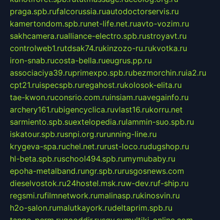
praga.spb.ru
falcorussia.ru
autodoctorservis.ru
kamertondom.spb.ru
net-life.net.ru
avto-vozim.ru
sakhcamera.ru
alliance-electro.spb.ru
stroyavt.ru
controlweb1.ru
tdsak74.ru
kinzozo-ru.ru
kvotka.ru
iron-snab.ru
costa-bella.ru
eugrus.pp.ru
associaciya39.ru
primexpo.spb.ru
bezmorchin.ru
ia2.ru
cpt21.ru
ispecspb.ru
regahost.ru
kolosok-elita.ru
tae-kwon.ru
consrio.com.ru
insiam.ru
avegainfo.ru
archery161.ru
bigencyclica.ru
vlast16.ru
korru.net
sarmiento.spb.su
extelopedia.ru
lammin-suo.spb.ru
iskatour.spb.ru
snpi.org.ru
running-line.ru
krygeva-spa.ru
chel.net.ru
rust-loco.ru
dugshop.ru
hl-beta.spb.ru
school494.spb.ru
mymubaby.ru
epoha-metalband.ru
ngr.spb.ru
rusgosnews.com
dieselvostok.ru
24hostel.msk.ru
w-dev.ru
f-ship.ru
regsmi.ru
filmnetwork.ru
malinasp.ru
kinosvin.ru
h2o-salon.ru
malutkayork.ru
deltaprim.spb.ru
tango-perm.ru
gooddir.ru
sgv.su
multiki-online.com