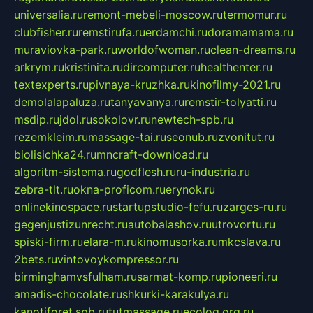
universalia.ru
remont-mebeli-moscow.ru
termomur.ru
clubfisher.ru
remstirufa.ru
erdamchi.ru
doramamama.ru
muraviovka-park.ru
worldofwoman.ru
clean-dreams.ru
arkrym.ru
kristinita.ru
dircomputer.ru
healthenter.ru
textexperts.ru
pivnaya-kruzhka.ru
kinofilmy-2021.ru
demolalapaluza.ru
tanyavanya.ru
remstir-tolyatti.ru
msdip.ru
jdol.ru
sokolovr.ru
newtech-spb.ru
rezemkleim.ru
massage-tai.ru
seonub.ru
zvonitut.ru
biolisichka24.ru
mncraft-download.ru
algoritm-sistema.ru
godflesh.ru
ru-industria.ru
zebra-tlt.ru
okna-proficom.ru
erynok.ru
onlinekinospace.ru
startupstudio-fefu.ru
zarges-ru.ru
gegenjustizunrecht.ru
autobalashov.ru
utrovortu.ru
spiski-firm.ru
elara-m.ru
kinomusorka.ru
mkcslava.ru
2bets.ru
vintovoykompressor.ru
birminghamvsfulham.ru
sarmat-komp.ru
pioneeri.ru
amadis-chocolate.ru
shkurki-karakulya.ru
kanotiforet.spb.ru
tutmassage.ru
ecolog.org.ru