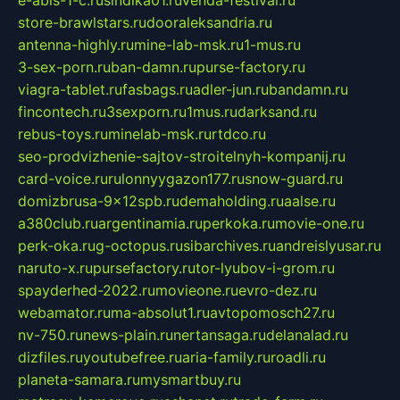
e-abis-1-c.ru
sindika01.ru
venda-festival.ru
store-brawlstars.ru
dooraleksandria.ru
antenna-highly.ru
mine-lab-msk.ru
1-mus.ru
3-sex-porn.ru
ban-damn.ru
purse-factory.ru
viagra-tablet.ru
fasbags.ru
adler-jun.ru
bandamn.ru
fincontech.ru
3sexporn.ru
1mus.ru
darksand.ru
rebus-toys.ru
minelab-msk.ru
rtdco.ru
seo-prodvizhenie-sajtov-stroitelnyh-kompanij.ru
card-voice.ru
rulonnyygazon177.ru
snow-guard.ru
domizbrusa-9x12spb.ru
demaholding.ru
aalse.ru
a380club.ru
argentinamia.ru
perkoka.ru
movie-one.ru
perk-oka.ru
g-octopus.ru
sibarchives.ru
andreislyusar.ru
naruto-x.ru
pursefactory.ru
tor-lyubov-i-grom.ru
spayderhed-2022.ru
movieone.ru
evro-dez.ru
webamator.ru
ma-absolut1.ru
avtopomosch27.ru
nv-750.ru
news-plain.ru
nertansaga.ru
delanalad.ru
dizfiles.ru
youtubefree.ru
aria-family.ru
roadli.ru
planeta-samara.ru
mysmartbuy.ru