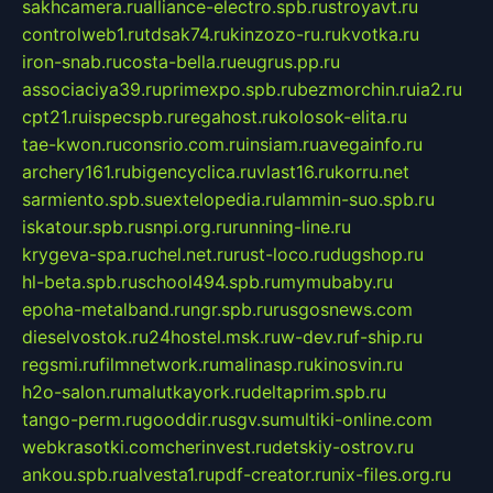
sakhcamera.ru
alliance-electro.spb.ru
stroyavt.ru
controlweb1.ru
tdsak74.ru
kinzozo-ru.ru
kvotka.ru
iron-snab.ru
costa-bella.ru
eugrus.pp.ru
associaciya39.ru
primexpo.spb.ru
bezmorchin.ru
ia2.ru
cpt21.ru
ispecspb.ru
regahost.ru
kolosok-elita.ru
tae-kwon.ru
consrio.com.ru
insiam.ru
avegainfo.ru
archery161.ru
bigencyclica.ru
vlast16.ru
korru.net
sarmiento.spb.su
extelopedia.ru
lammin-suo.spb.ru
iskatour.spb.ru
snpi.org.ru
running-line.ru
krygeva-spa.ru
chel.net.ru
rust-loco.ru
dugshop.ru
hl-beta.spb.ru
school494.spb.ru
mymubaby.ru
epoha-metalband.ru
ngr.spb.ru
rusgosnews.com
dieselvostok.ru
24hostel.msk.ru
w-dev.ru
f-ship.ru
regsmi.ru
filmnetwork.ru
malinasp.ru
kinosvin.ru
h2o-salon.ru
malutkayork.ru
deltaprim.spb.ru
tango-perm.ru
gooddir.ru
sgv.su
multiki-online.com
webkrasotki.com
cherinvest.ru
detskiy-ostrov.ru
ankou.spb.ru
alvesta1.ru
pdf-creator.ru
nix-files.org.ru