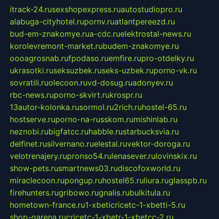
itrack-24.ru
sexshopexpress.ru
autostudiopro.ru
alabuga-cityhotel.ru
pornv.ru
atlantpereezd.ru
bud-em-znakomye.ru
a-cdc.ru
elektrostal-news.ru
korolevremont-market.ru
budem-znakomye.ru
oooagrosnab.ru
fpodaso.ru
emfire.ru
pro-otdelky.ru
ukrasotki.ru
seksuzbek.ru
seks-uzbek.ru
porno-vk.ru
sovratili.ru
olecoon.ru
vd-dosug.ru
adonyev.ru
rbc-news.ru
porno-skvirt.ru
krospr.ru
13autor-kolonka.ru
sormol.ru
2rich.ru
hostel-65.ru
hostserve.ru
porno-na-russkom.ru
mishinlab.ru
neznobi.ru
bigfatcc.ru
habble.ru
starbucksvia.ru
delfinet.ru
silvernano.ru
elestal.ru
vektor-doroga.ru
velotrenajery.ru
pronso54.ru
lenasever.ru
lovinskix.ru
show-pets.ru
smartnews03.ru
discofoxworld.ru
miraclecoon.ru
pongup.ru
hostel65.ru
liura.ru
glasspb.ru
firehunters.ru
gribowo.ru
gnalis.ru
bulkitula.ru
hometown-france.ru
1-xbeticricetc-1-xbetti-5.ru
shop-garena.ru
cricetc-1-xbetr-1-xbetcc-2.ru