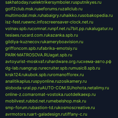
sakhatoday.ru
elektrikersymboler.ru
sputnikyes.ru
golf2club.msk.ru
aeforums.ru
zallclub.ru
multimodal.msk.ru
habaigry.ru
haikko.ru
sobakopedia.ru
isz-fest.ru
ewnc.info
screensaver-clock.net.ru
volnav.spb.ru
comnat.ru
npf.net.ru
7bit.pp.ru
kalugatur.ru
tesiaes.ru
card.com.ru
kazanka.spb.ru
gildiya-kuznecov.ru
kameryboavision.ru
griffoncom.spb.ru
fabrika-emotsiy.ru
PARK-MATROSOVA.RU
agat.spb.ru
avtoyurist-moskva1.ru
hardware.org.ru
схема-авто.рф
dg-lab.ru
angrup.ru
recruiter.spb.ru
music8.spb.ru
krsk124.ru
kubok.spb.ru
romanofforex.ru
analitikaplus.ru
spyonline.ru
zosikamery.ru
sloboda-ural.pp.ru
AUTO-COM.SU
hohota.net
alimy.ru
online-z.com
aromat-vostoka.ru
otdelkaexp.ru
mobilvest.ru
bbd.net.ru
mebelshop.msk.ru
smp-forum.ru
bastion-td.ru
kosmoscreative.ru
avrmotors.ru
art-galadesign.ru
tiffany-c.ru