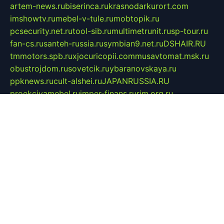
artem-news.ru
biserinca.ru
krasnodarkurort.com
imshowtv.ru
mebel-v-tule.ru
mobtopik.ru
pcsecurity.net.ru
tool-sib.ru
multimetrunit.ru
sp-tour.ru
fan-cs.ru
santeh-russia.ru
symbian9.net.ru
DSHAIR.RU
tmmotors.spb.ru
xjocuricopii.com
musavtomat.msk.ru
obustrojdom.ru
sovetcik.ru
ybaranovskaya.ru
ppknews.ru
cult-alshei.ru
JAPANRUSSIA.RU
proekciyamebel.ru
imper-finans.ru
rim.org.ru
glamourai.ru
brassminus.ru
zabor-pro.ru
ftn.pp.ru
dorogoe58.ru
laimengpacker.ru
kuzova-zapchasti.ru
sageerp.ru
taxodrom.ru
dsrazvitie.ru
hardcity.net.ru
ratinghomegames.ru
topservice25.ru
gubernyan.ru
gtglasslined.ru
ii4.ru
tssport.spb.ru
andorra24.com
blackwallstreet.ru
oboimos.ru
optim-doors.com.ru
ikuch.ru
nycr.org.ru
npa21.ru
vremya-ch.spb.ru
desert000.ru
ivtorgi.ru
ifiori.ru
catalog-statei.ru
dcv.org.ru
spetsmaster174.ru
ipkameryhiseeu.ru
dum26.ru
ruspol.spb.ru
fr-opendp.ru
kam-solnyshko.ru