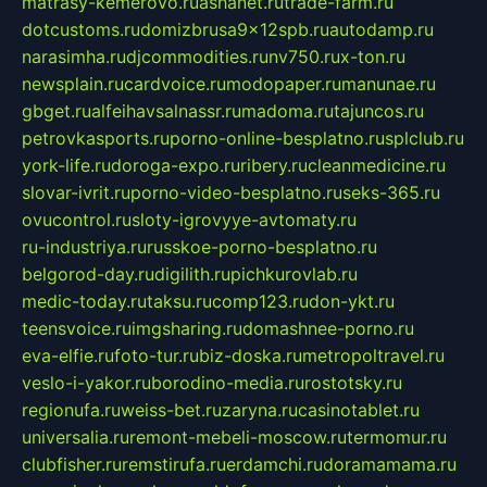
matrasy-kemerovo.ru
ashanet.ru
trade-farm.ru
dotcustoms.ru
domizbrusa9x12spb.ru
autodamp.ru
narasimha.ru
djcommodities.ru
nv750.ru
x-ton.ru
newsplain.ru
cardvoice.ru
modopaper.ru
manunae.ru
gbget.ru
alfeihavsalnassr.ru
madoma.ru
tajuncos.ru
petrovkasports.ru
porno-online-besplatno.ru
splclub.ru
york-life.ru
doroga-expo.ru
ribery.ru
cleanmedicine.ru
slovar-ivrit.ru
porno-video-besplatno.ru
seks-365.ru
ovucontrol.ru
sloty-igrovyye-avtomaty.ru
ru-industriya.ru
russkoe-porno-besplatno.ru
belgorod-day.ru
digilith.ru
pichkurovlab.ru
medic-today.ru
taksu.ru
comp123.ru
don-ykt.ru
teensvoice.ru
imgsharing.ru
domashnee-porno.ru
eva-elfie.ru
foto-tur.ru
biz-doska.ru
metropoltravel.ru
veslo-i-yakor.ru
borodino-media.ru
rostotsky.ru
regionufa.ru
weiss-bet.ru
zaryna.ru
casinotablet.ru
universalia.ru
remont-mebeli-moscow.ru
termomur.ru
clubfisher.ru
remstirufa.ru
erdamchi.ru
doramamama.ru