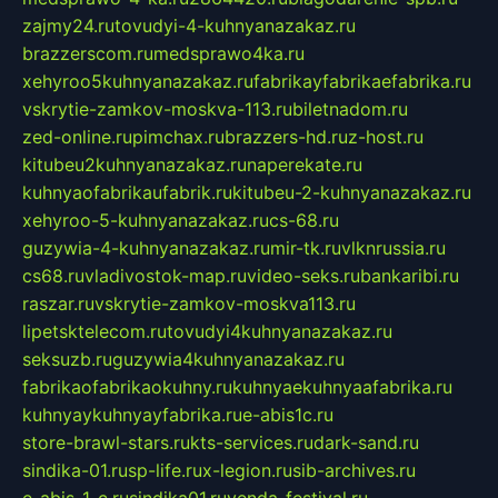
zajmy24.ru
tovudyi-4-kuhnyanazakaz.ru
brazzerscom.ru
medsprawo4ka.ru
xehyroo5kuhnyanazakaz.ru
fabrikayfabrikaefabrika.ru
vskrytie-zamkov-moskva-113.ru
biletnadom.ru
zed-online.ru
pimchax.ru
brazzers-hd.ru
z-host.ru
kitubeu2kuhnyanazakaz.ru
naperekate.ru
kuhnyaofabrikaufabrik.ru
kitubeu-2-kuhnyanazakaz.ru
xehyroo-5-kuhnyanazakaz.ru
cs-68.ru
guzywia-4-kuhnyanazakaz.ru
mir-tk.ru
vlknrussia.ru
cs68.ru
vladivostok-map.ru
video-seks.ru
bankaribi.ru
raszar.ru
vskrytie-zamkov-moskva113.ru
lipetsktelecom.ru
tovudyi4kuhnyanazakaz.ru
seksuzb.ru
guzywia4kuhnyanazakaz.ru
fabrikaofabrikaokuhny.ru
kuhnyaekuhnyaafabrika.ru
kuhnyaykuhnyayfabrika.ru
e-abis1c.ru
store-brawl-stars.ru
kts-services.ru
dark-sand.ru
sindika-01.ru
sp-life.ru
x-legion.ru
sib-archives.ru