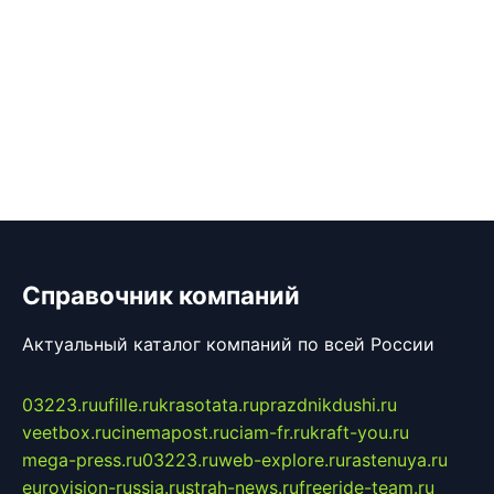
Справочник компаний
Актуальный каталог компаний по всей России
03223.ru
ufille.ru
krasotata.ru
prazdnikdushi.ru
veetbox.ru
cinemapost.ru
ciam-fr.ru
kraft-you.ru
mega-press.ru
03223.ru
web-explore.ru
rastenuya.ru
eurovision-russia.ru
strah-news.ru
freeride-team.ru