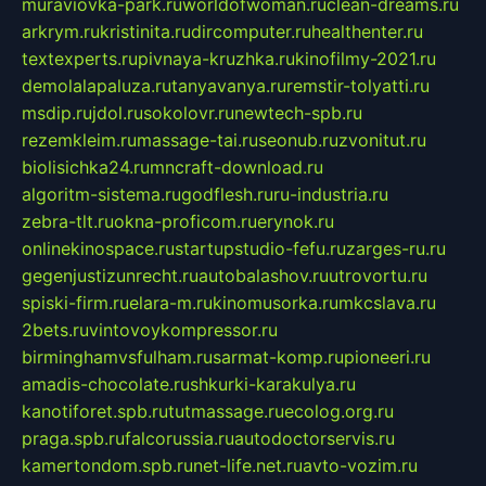
muraviovka-park.ru
worldofwoman.ru
clean-dreams.ru
arkrym.ru
kristinita.ru
dircomputer.ru
healthenter.ru
textexperts.ru
pivnaya-kruzhka.ru
kinofilmy-2021.ru
demolalapaluza.ru
tanyavanya.ru
remstir-tolyatti.ru
msdip.ru
jdol.ru
sokolovr.ru
newtech-spb.ru
rezemkleim.ru
massage-tai.ru
seonub.ru
zvonitut.ru
biolisichka24.ru
mncraft-download.ru
algoritm-sistema.ru
godflesh.ru
ru-industria.ru
zebra-tlt.ru
okna-proficom.ru
erynok.ru
onlinekinospace.ru
startupstudio-fefu.ru
zarges-ru.ru
gegenjustizunrecht.ru
autobalashov.ru
utrovortu.ru
spiski-firm.ru
elara-m.ru
kinomusorka.ru
mkcslava.ru
2bets.ru
vintovoykompressor.ru
birminghamvsfulham.ru
sarmat-komp.ru
pioneeri.ru
amadis-chocolate.ru
shkurki-karakulya.ru
kanotiforet.spb.ru
tutmassage.ru
ecolog.org.ru
praga.spb.ru
falcorussia.ru
autodoctorservis.ru
kamertondom.spb.ru
net-life.net.ru
avto-vozim.ru