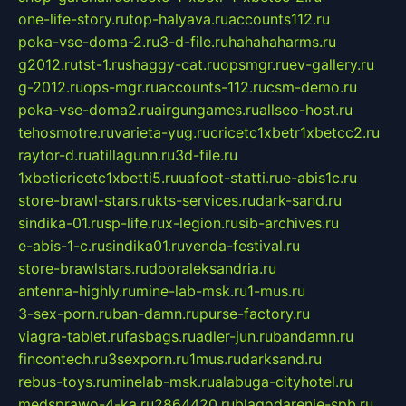
one-life-story.ru
top-halyava.ru
accounts112.ru
poka-vse-doma-2.ru
3-d-file.ru
hahahaharms.ru
g2012.ru
tst-1.ru
shaggy-cat.ru
opsmgr.ru
ev-gallery.ru
g-2012.ru
ops-mgr.ru
accounts-112.ru
csm-demo.ru
poka-vse-doma2.ru
airgungames.ru
allseo-host.ru
tehosmotre.ru
varieta-yug.ru
cricetc1xbetr1xbetcc2.ru
raytor-d.ru
atillagunn.ru
3d-file.ru
1xbeticricetc1xbetti5.ru
uafoot-statti.ru
e-abis1c.ru
store-brawl-stars.ru
kts-services.ru
dark-sand.ru
sindika-01.ru
sp-life.ru
x-legion.ru
sib-archives.ru
e-abis-1-c.ru
sindika01.ru
venda-festival.ru
store-brawlstars.ru
dooraleksandria.ru
antenna-highly.ru
mine-lab-msk.ru
1-mus.ru
3-sex-porn.ru
ban-damn.ru
purse-factory.ru
viagra-tablet.ru
fasbags.ru
adler-jun.ru
bandamn.ru
fincontech.ru
3sexporn.ru
1mus.ru
darksand.ru
rebus-toys.ru
minelab-msk.ru
alabuga-cityhotel.ru
medsprawo-4-ka.ru
2864420.ru
blagodarenie-spb.ru