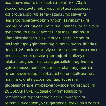
ecostep-samara.ru
d-p.spb.ru
галактика73.рф
sko.com.ru
davitamebel-spb.ru
fotsis.ru
tesiaes.ru
kokoroyari.spb.ru
blesna-kazan.ru
mossilver.ru
lenderoq.ru
sergeydobrin.ru
tochkazvuka.msk.ru
people-of-art.ru
bezzubova.ru
clubtibet.ru
orior-aks.ru
dynamoauto.ru
szk-favorit.ru
carlines.ru
flatnsk.ru
kingbolenskaner.ru
alex-motor.ru
astroline.net.ru
act1.spb.ru
polyglot.com.ru
gidlipetsk.ru
ooo-driada.ru
detsad125.ru
mir-zdoroviya.ru
bruslanovo.ru
siterem.ru
council.spb.ru
лодкипатриот.рф
kafekolizey.ru
iclub.net.ru
gazon-easy.ru
sugarepilekb.ru
grinox.ru
pylesostineco.ru
msts-ozarenie.ru
kameryjooan.ru
artemovskij.ru
dopler.spb.ru
aid70.ru
metall-perm.ru
ndm.msk.ru
ratingzooshop.ru
apiaccess.ru
globalautotrade.info
bezverhovskoe.ru
drsschool.ru
ZOOSMART.SPB.RU
dalakony.ru
medikijob.ru
remontt.spb.ru
photostudia.spb.ru
myragon.ru
terramia.ru
academy62.ru
gardengallereya.ru
rti.com.ru