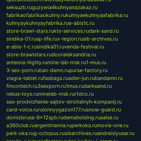
seksuzb.ru
guzywia4kuhnyanazakaz.ru
fabrikaofabrikaokuhny.ru
kuhnyaekuhnyaafabrika.ru
kuhnyaykuhnyayfabrika.ru
e-abis1c.ru
store-brawl-stars.ru
kts-services.ru
dark-sand.ru
sindika-01.ru
sp-life.ru
x-legion.ru
sib-archives.ru
e-abis-1-c.ru
sindika01.ru
venda-festival.ru
store-brawlstars.ru
dooraleksandria.ru
antenna-highly.ru
mine-lab-msk.ru
1-mus.ru
3-sex-porn.ru
ban-damn.ru
purse-factory.ru
viagra-tablet.ru
fasbags.ru
adler-jun.ru
bandamn.ru
fincontech.ru
3sexporn.ru
1mus.ru
darksand.ru
rebus-toys.ru
minelab-msk.ru
rtdco.ru
seo-prodvizhenie-sajtov-stroitelnyh-kompanij.ru
card-voice.ru
rulonnyygazon177.ru
snow-guard.ru
domizbrusa-9x12spb.ru
demaholding.ru
aalse.ru
a380club.ru
argentinamia.ru
perkoka.ru
movie-one.ru
perk-oka.ru
g-octopus.ru
sibarchives.ru
andreislyusar.ru
naruto-x.ru
pursefactory.ru
tor-lyubov-i-grom.ru