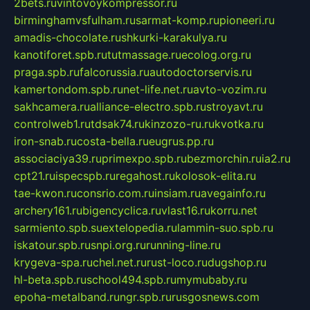
2bets.ru
vintovoykompressor.ru
birminghamvsfulham.ru
sarmat-komp.ru
pioneeri.ru
amadis-chocolate.ru
shkurki-karakulya.ru
kanotiforet.spb.ru
tutmassage.ru
ecolog.org.ru
praga.spb.ru
falcorussia.ru
autodoctorservis.ru
kamertondom.spb.ru
net-life.net.ru
avto-vozim.ru
sakhcamera.ru
alliance-electro.spb.ru
stroyavt.ru
controlweb1.ru
tdsak74.ru
kinzozo-ru.ru
kvotka.ru
iron-snab.ru
costa-bella.ru
eugrus.pp.ru
associaciya39.ru
primexpo.spb.ru
bezmorchin.ru
ia2.ru
cpt21.ru
ispecspb.ru
regahost.ru
kolosok-elita.ru
tae-kwon.ru
consrio.com.ru
insiam.ru
avegainfo.ru
archery161.ru
bigencyclica.ru
vlast16.ru
korru.net
sarmiento.spb.su
extelopedia.ru
lammin-suo.spb.ru
iskatour.spb.ru
snpi.org.ru
running-line.ru
krygeva-spa.ru
chel.net.ru
rust-loco.ru
dugshop.ru
hl-beta.spb.ru
school494.spb.ru
mymubaby.ru
epoha-metalband.ru
ngr.spb.ru
rusgosnews.com