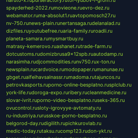
spayderhed-2022.ru
movieone.ru
evro-dez.ru
webamator.ru
ma-absolut1.ru
avtopomosch27.ru
nv-750.ru
news-plain.ru
nertansaga.ru
delanalad.ru
dizfiles.ru
youtubefree.ru
aria-family.ru
roadli.ru
planeta-samara.ru
mysmartbuy.ru
matrasy-kemerovo.ru
ashanet.ru
trade-farm.ru
dotcustoms.ru
domizbrusa9x12spb.ru
autodamp.ru
narasimha.ru
djcommodities.ru
nv750.ru
x-ton.ru
newsplain.ru
cardvoice.ru
modopaper.ru
manunae.ru
gbget.ru
alfeihavsalnassr.ru
madoma.ru
tajuncos.ru
petrovkasports.ru
porno-online-besplatno.ru
splclub.ru
york-life.ru
doroga-expo.ru
ribery.ru
cleanmedicine.ru
slovar-ivrit.ru
porno-video-besplatno.ru
seks-365.ru
ovucontrol.ru
sloty-igrovyye-avtomaty.ru
ru-industriya.ru
russkoe-porno-besplatno.ru
belgorod-day.ru
digilith.ru
pichkurovlab.ru
medic-today.ru
taksu.ru
comp123.ru
don-ykt.ru