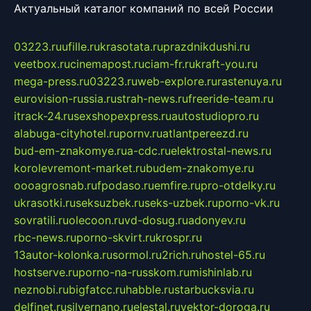
Актуальный каталог компаний по всей России
03223.ru
ufille.ru
krasotata.ru
prazdnikdushi.ru
veetbox.ru
cinemapost.ru
ciam-fr.ru
kraft-you.ru
mega-press.ru
03223.ru
web-explore.ru
rastenuya.ru
eurovision-russia.ru
strah-news.ru
freeride-team.ru
itrack-24.ru
sexshopexpress.ru
autostudiopro.ru
alabuga-cityhotel.ru
pornv.ru
atlantpereezd.ru
bud-em-znakomye.ru
a-cdc.ru
elektrostal-news.ru
korolevremont-market.ru
budem-znakomye.ru
oooagrosnab.ru
fpodaso.ru
emfire.ru
pro-otdelky.ru
ukrasotki.ru
seksuzbek.ru
seks-uzbek.ru
porno-vk.ru
sovratili.ru
olecoon.ru
vd-dosug.ru
adonyev.ru
rbc-news.ru
porno-skvirt.ru
krospr.ru
13autor-kolonka.ru
sormol.ru
2rich.ru
hostel-65.ru
hostserve.ru
porno-na-russkom.ru
mishinlab.ru
neznobi.ru
bigfatcc.ru
habble.ru
starbucksvia.ru
delfinet.ru
silvernano.ru
elestal.ru
vektor-doroga.ru