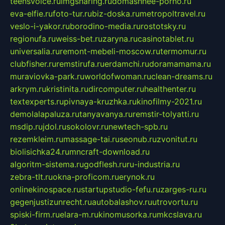
teensvoice.ru
imgsharing.ru
domashnee-porno.ru
eva-elfie.ru
foto-tur.ru
biz-doska.ru
metropoltravel.ru
veslo-i-yakor.ru
borodino-media.ru
rostotsky.ru
regionufa.ru
weiss-bet.ru
zaryna.ru
casinotablet.ru
universalia.ru
remont-mebeli-moscow.ru
termomur.ru
clubfisher.ru
remstirufa.ru
erdamchi.ru
doramamama.ru
muraviovka-park.ru
worldofwoman.ru
clean-dreams.ru
arkrym.ru
kristinita.ru
dircomputer.ru
healthenter.ru
textexperts.ru
pivnaya-kruzhka.ru
kinofilmy-2021.ru
demolalapaluza.ru
tanyavanya.ru
remstir-tolyatti.ru
msdip.ru
jdol.ru
sokolovr.ru
newtech-spb.ru
rezemkleim.ru
massage-tai.ru
seonub.ru
zvonitut.ru
biolisichka24.ru
mncraft-download.ru
algoritm-sistema.ru
godflesh.ru
ru-industria.ru
zebra-tlt.ru
okna-proficom.ru
erynok.ru
onlinekinospace.ru
startupstudio-fefu.ru
zarges-ru.ru
gegenjustizunrecht.ru
autobalashov.ru
utrovortu.ru
spiski-firm.ru
elara-m.ru
kinomusorka.ru
mkcslava.ru