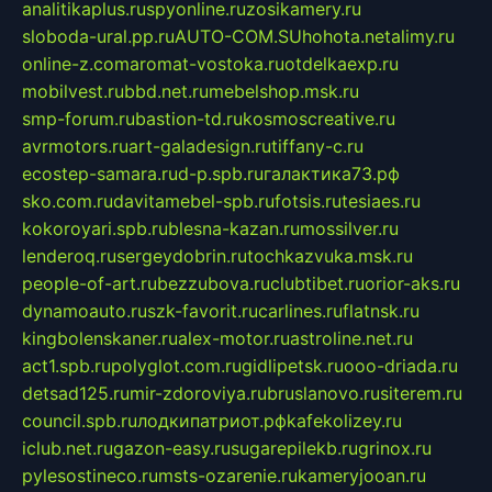
analitikaplus.ru
spyonline.ru
zosikamery.ru
sloboda-ural.pp.ru
AUTO-COM.SU
hohota.net
alimy.ru
online-z.com
aromat-vostoka.ru
otdelkaexp.ru
mobilvest.ru
bbd.net.ru
mebelshop.msk.ru
smp-forum.ru
bastion-td.ru
kosmoscreative.ru
avrmotors.ru
art-galadesign.ru
tiffany-c.ru
ecostep-samara.ru
d-p.spb.ru
галактика73.рф
sko.com.ru
davitamebel-spb.ru
fotsis.ru
tesiaes.ru
kokoroyari.spb.ru
blesna-kazan.ru
mossilver.ru
lenderoq.ru
sergeydobrin.ru
tochkazvuka.msk.ru
people-of-art.ru
bezzubova.ru
clubtibet.ru
orior-aks.ru
dynamoauto.ru
szk-favorit.ru
carlines.ru
flatnsk.ru
kingbolenskaner.ru
alex-motor.ru
astroline.net.ru
act1.spb.ru
polyglot.com.ru
gidlipetsk.ru
ooo-driada.ru
detsad125.ru
mir-zdoroviya.ru
bruslanovo.ru
siterem.ru
council.spb.ru
лодкипатриот.рф
kafekolizey.ru
iclub.net.ru
gazon-easy.ru
sugarepilekb.ru
grinox.ru
pylesostineco.ru
msts-ozarenie.ru
kameryjooan.ru