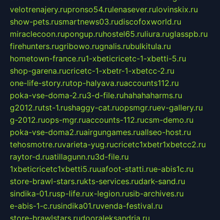
velotrenajery.ru
pronso54.ru
lenasever.ru
lovinskix.ru
show-pets.ru
smartnews03.ru
discofoxworld.ru
miraclecoon.ru
pongup.ru
hostel65.ru
liura.ru
glasspb.ru
firehunters.ru
gribowo.ru
gnalis.ru
bulkitula.ru
hometown-france.ru
1-xbeticricetc-1-xbetti-5.ru
shop-garena.ru
cricetc-1-xbetr-1-xbetcc-2.ru
one-life-story.ru
top-halyava.ru
accounts112.ru
poka-vse-doma-2.ru
3-d-file.ru
hahahaharms.ru
g2012.ru
tst-1.ru
shaggy-cat.ru
opsmgr.ru
ev-gallery.ru
g-2012.ru
ops-mgr.ru
accounts-112.ru
csm-demo.ru
poka-vse-doma2.ru
airgungames.ru
allseo-host.ru
tehosmotre.ru
varieta-yug.ru
cricetc1xbetr1xbetcc2.ru
raytor-d.ru
atillagunn.ru
3d-file.ru
1xbeticricetc1xbetti5.ru
uafoot-statti.ru
e-abis1c.ru
store-brawl-stars.ru
kts-services.ru
dark-sand.ru
sindika-01.ru
sp-life.ru
x-legion.ru
sib-archives.ru
e-abis-1-c.ru
sindika01.ru
venda-festival.ru
store-brawlstars.ru
dooraleksandria.ru