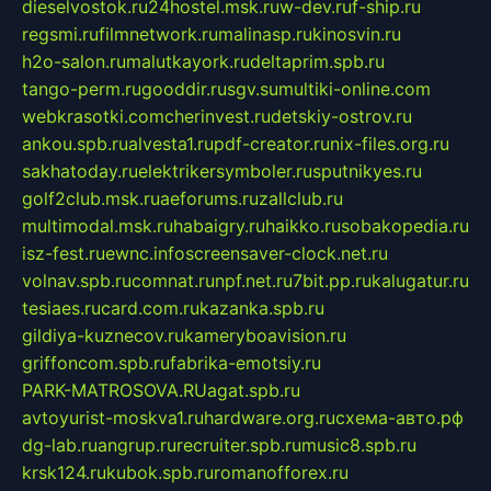
dieselvostok.ru
24hostel.msk.ru
w-dev.ru
f-ship.ru
regsmi.ru
filmnetwork.ru
malinasp.ru
kinosvin.ru
h2o-salon.ru
malutkayork.ru
deltaprim.spb.ru
tango-perm.ru
gooddir.ru
sgv.su
multiki-online.com
webkrasotki.com
cherinvest.ru
detskiy-ostrov.ru
ankou.spb.ru
alvesta1.ru
pdf-creator.ru
nix-files.org.ru
sakhatoday.ru
elektrikersymboler.ru
sputnikyes.ru
golf2club.msk.ru
aeforums.ru
zallclub.ru
multimodal.msk.ru
habaigry.ru
haikko.ru
sobakopedia.ru
isz-fest.ru
ewnc.info
screensaver-clock.net.ru
volnav.spb.ru
comnat.ru
npf.net.ru
7bit.pp.ru
kalugatur.ru
tesiaes.ru
card.com.ru
kazanka.spb.ru
gildiya-kuznecov.ru
kameryboavision.ru
griffoncom.spb.ru
fabrika-emotsiy.ru
PARK-MATROSOVA.RU
agat.spb.ru
avtoyurist-moskva1.ru
hardware.org.ru
схема-авто.рф
dg-lab.ru
angrup.ru
recruiter.spb.ru
music8.spb.ru
krsk124.ru
kubok.spb.ru
romanofforex.ru