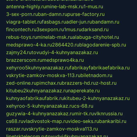
antenna-highly.ru
mine-lab-msk.ru
1-mus.ru
3-sex-porn.ru
ban-damn.ru
purse-factory.ru
viagra-tablet.ru
fasbags.ru
adler-jun.ru
bandamn.ru
fincontech.ru
3sexporn.ru
1mus.ru
darksand.ru
rebus-toys.ru
minelab-msk.ru
alabuga-cityhotel.ru
medsprawo-4-ka.ru
2864420.ru
blagodarenie-spb.ru
zajmy24.ru
tovudyi-4-kuhnyanazakaz.ru
brazzerscom.ru
medsprawo4ka.ru
xehyroo5kuhnyanazakaz.ru
fabrikayfabrikaefabrika.ru
vskrytie-zamkov-moskva-113.ru
biletnadom.ru
zed-online.ru
pimchax.ru
brazzers-hd.ru
z-host.ru
kitubeu2kuhnyanazakaz.ru
naperekate.ru
kuhnyaofabrikaufabrik.ru
kitubeu-2-kuhnyanazakaz.ru
xehyroo-5-kuhnyanazakaz.ru
cs-68.ru
guzywia-4-kuhnyanazakaz.ru
mir-tk.ru
vlknrussia.ru
cs68.ru
vladivostok-map.ru
video-seks.ru
bankaribi.ru
raszar.ru
vskrytie-zamkov-moskva113.ru
lipetsktelecom.ru
tovudyi4kuhnyanazakaz.ru