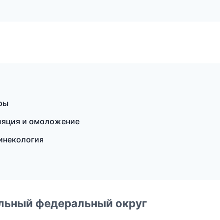
уры
иляция и омоложение
гинекология
альный федеральный округ