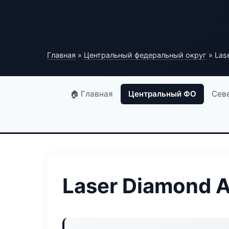
Справочник компани
Главная
»
Центральный федеральный округ
» Las
🏠 Главная
Центральный ФО
Сев
Laser Diamond A