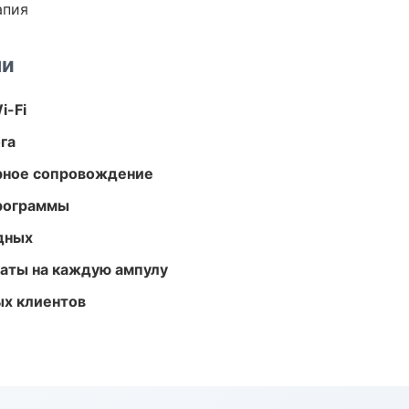
апия
ми
i-Fi
га
урное сопровождение
программы
одных
аты на каждую ампулу
ых клиентов