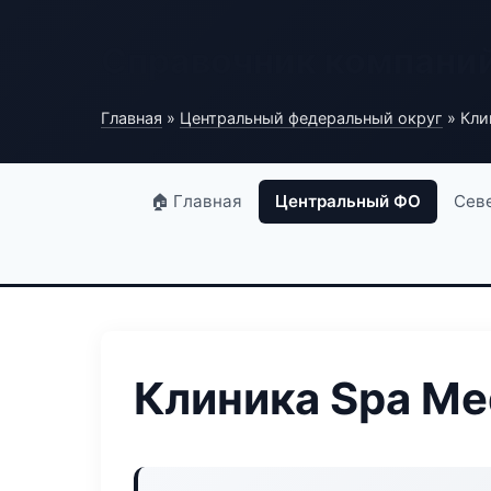
Справочник компани
Главная
»
Центральный федеральный округ
» Кли
🏠 Главная
Центральный ФО
Сев
Клиника Spa Me