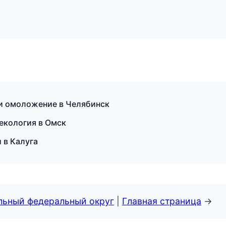
я и омоложение в Челябинск
екология в Омск
 в Калуга
альный федеральный округ
|
Главная страница
→