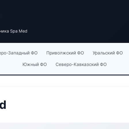
й
ника Spa Med
еро-Западный ФО
Приволжский ФО
Уральский ФО
Южный ФО
Северо-Кавказский ФО
d