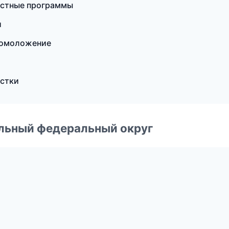
растные программы
и
 омоложение
истки
альный федеральный округ