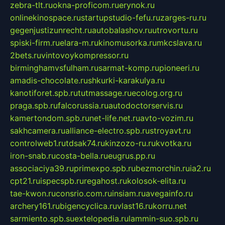
zebra-tlt.ru
okna-proficom.ru
erynok.ru
onlinekinospace.ru
startupstudio-fefu.ru
zarges-ru.ru
gegenjustizunrecht.ru
autobalashov.ru
utrovortu.ru
spiski-firm.ru
elara-m.ru
kinomusorka.ru
mkcslava.ru
2bets.ru
vintovoykompressor.ru
birminghamvsfulham.ru
sarmat-komp.ru
pioneeri.ru
amadis-chocolate.ru
shkurki-karakulya.ru
kanotiforet.spb.ru
tutmassage.ru
ecolog.org.ru
praga.spb.ru
falcorussia.ru
autodoctorservis.ru
kamertondom.spb.ru
net-life.net.ru
avto-vozim.ru
sakhcamera.ru
alliance-electro.spb.ru
stroyavt.ru
controlweb1.ru
tdsak74.ru
kinzozo-ru.ru
kvotka.ru
iron-snab.ru
costa-bella.ru
eugrus.pp.ru
associaciya39.ru
primexpo.spb.ru
bezmorchin.ru
ia2.ru
cpt21.ru
ispecspb.ru
regahost.ru
kolosok-elita.ru
tae-kwon.ru
consrio.com.ru
insiam.ru
avegainfo.ru
archery161.ru
bigencyclica.ru
vlast16.ru
korru.net
sarmiento.spb.su
extelopedia.ru
lammin-suo.spb.ru