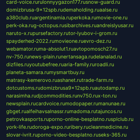
card-voice.ru
rulonnyygazon177.ru
snow-guard.ru
domizbrusa-9x12spb.ru
demaholding.ru
aalse.ru
a380club.ru
argentinamia.ru
perkoka.ru
movie-one.ru
perk-oka.ru
g-octopus.ru
sibarchives.ru
andreislyusar.ru
naruto-x.ru
pursefactory.ru
tor-lyubov-i-grom.ru
spayderhed-2022.ru
movieone.ru
evro-dez.ru
webamator.ru
ma-absolut1.ru
avtopomosch27.ru
nv-750.ru
news-plain.ru
nertansaga.ru
delanalad.ru
dizfiles.ru
youtubefree.ru
aria-family.ru
roadli.ru
planeta-samara.ru
mysmartbuy.ru
matrasy-kemerovo.ru
ashanet.ru
trade-farm.ru
dotcustoms.ru
domizbrusa9x12spb.ru
autodamp.ru
narasimha.ru
djcommodities.ru
nv750.ru
x-ton.ru
newsplain.ru
cardvoice.ru
modopaper.ru
manunae.ru
gbget.ru
alfeihavsalnassr.ru
madoma.ru
tajuncos.ru
petrovkasports.ru
porno-online-besplatno.ru
splclub.ru
york-life.ru
doroga-expo.ru
ribery.ru
cleanmedicine.ru
slovar-ivrit.ru
porno-video-besplatno.ru
seks-365.ru