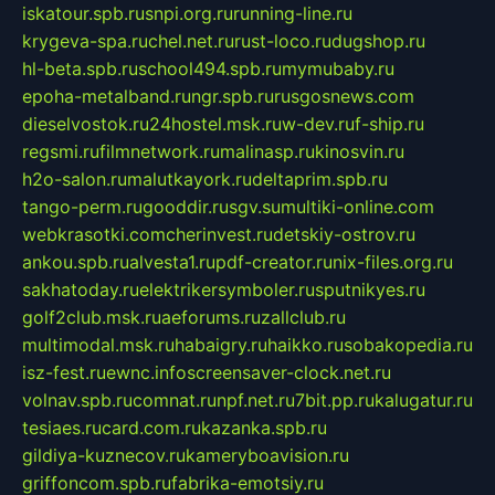
iskatour.spb.ru
snpi.org.ru
running-line.ru
krygeva-spa.ru
chel.net.ru
rust-loco.ru
dugshop.ru
hl-beta.spb.ru
school494.spb.ru
mymubaby.ru
epoha-metalband.ru
ngr.spb.ru
rusgosnews.com
dieselvostok.ru
24hostel.msk.ru
w-dev.ru
f-ship.ru
regsmi.ru
filmnetwork.ru
malinasp.ru
kinosvin.ru
h2o-salon.ru
malutkayork.ru
deltaprim.spb.ru
tango-perm.ru
gooddir.ru
sgv.su
multiki-online.com
webkrasotki.com
cherinvest.ru
detskiy-ostrov.ru
ankou.spb.ru
alvesta1.ru
pdf-creator.ru
nix-files.org.ru
sakhatoday.ru
elektrikersymboler.ru
sputnikyes.ru
golf2club.msk.ru
aeforums.ru
zallclub.ru
multimodal.msk.ru
habaigry.ru
haikko.ru
sobakopedia.ru
isz-fest.ru
ewnc.info
screensaver-clock.net.ru
volnav.spb.ru
comnat.ru
npf.net.ru
7bit.pp.ru
kalugatur.ru
tesiaes.ru
card.com.ru
kazanka.spb.ru
gildiya-kuznecov.ru
kameryboavision.ru
griffoncom.spb.ru
fabrika-emotsiy.ru