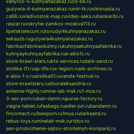
xehyroo-5-kuhnyanazakaz.ru
cs-68.ru
guzywia-4-kuhnyanazakaz.ru
mir-tk.ru
vlknrussia.ru
cs68.ru
vladivostok-map.ru
video-seks.ru
bankaribi.ru
raszar.ru
vskrytie-zamkov-moskva113.ru
lipetsktelecom.ru
tovudyi4kuhnyanazakaz.ru
seksuzb.ru
guzywia4kuhnyanazakaz.ru
fabrikaofabrikaokuhny.ru
kuhnyaekuhnyaafabrika.ru
kuhnyaykuhnyayfabrika.ru
e-abis1c.ru
store-brawl-stars.ru
kts-services.ru
dark-sand.ru
sindika-01.ru
sp-life.ru
x-legion.ru
sib-archives.ru
e-abis-1-c.ru
sindika01.ru
venda-festival.ru
store-brawlstars.ru
dooraleksandria.ru
antenna-highly.ru
mine-lab-msk.ru
1-mus.ru
3-sex-porn.ru
ban-damn.ru
purse-factory.ru
viagra-tablet.ru
fasbags.ru
adler-jun.ru
bandamn.ru
fincontech.ru
3sexporn.ru
1mus.ru
darksand.ru
rebus-toys.ru
minelab-msk.ru
rtdco.ru
seo-prodvizhenie-sajtov-stroitelnyh-kompanij.ru