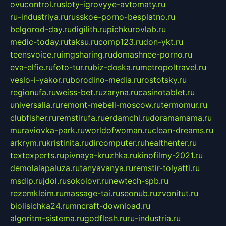
ovucontrol.ru
sloty-igrovyye-avtomaty.ru
ru-industriya.ru
russkoe-porno-besplatno.ru
belgorod-day.ru
digilith.ru
pichkurovlab.ru
medic-today.ru
taksu.ru
comp123.ru
don-ykt.ru
teensvoice.ru
imgsharing.ru
domashnee-porno.ru
eva-elfie.ru
foto-tur.ru
biz-doska.ru
metropoltravel.ru
veslo-i-yakor.ru
borodino-media.ru
rostotsky.ru
regionufa.ru
weiss-bet.ru
zaryna.ru
casinotablet.ru
universalia.ru
remont-mebeli-moscow.ru
termomur.ru
clubfisher.ru
remstirufa.ru
erdamchi.ru
doramamama.ru
muraviovka-park.ru
worldofwoman.ru
clean-dreams.ru
arkrym.ru
kristinita.ru
dircomputer.ru
healthenter.ru
textexperts.ru
pivnaya-kruzhka.ru
kinofilmy-2021.ru
demolalapaluza.ru
tanyavanya.ru
remstir-tolyatti.ru
msdip.ru
jdol.ru
sokolovr.ru
newtech-spb.ru
rezemkleim.ru
massage-tai.ru
seonub.ru
zvonitut.ru
biolisichka24.ru
mncraft-download.ru
algoritm-sistema.ru
godflesh.ru
ru-industria.ru