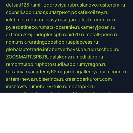
detsad125.ru
mir-zdoroviya.ru
bruslanovo.ru
siterem.ru
council.spb.ru
лодкипатриот.рф
kafekolizey.ru
iclub.net.ru
gazon-easy.ru
sugarepilekb.ru
grinox.ru
pylesostineco.ru
msts-ozarenie.ru
kameryjooan.ru
artemovskij.ru
dopler.spb.ru
aid70.ru
metall-perm.ru
ndm.msk.ru
ratingzooshop.ru
apiaccess.ru
globalautotrade.info
bezverhovskoe.ru
drsschool.ru
ZOOSMART.SPB.RU
dalakony.ru
medikijob.ru
remontt.spb.ru
photostudia.spb.ru
myragon.ru
terramia.ru
academy62.ru
gardengallereya.ru
rti.com.ru
artem-news.ru
biserinca.ru
krasnodarkurort.com
imshowtv.ru
mebel-v-tule.ru
mobtopik.ru
pcsecurity.net.ru
tool-sib.ru
multimetrunit.ru
sp-tour.ru
fan-cs.ru
santeh-russia.ru
symbian9.net.ru
DSHAIR.RU
tmmotors.spb.ru
xjocuricopii.com
musavtomat.msk.ru
obustrojdom.ru
sovetcik.ru
ybaranovskaya.ru
ppknews.ru
cult-alshei.ru
JAPANRUSSIA.RU
proekciyamebel.ru
imper-finans.ru
rim.org.ru