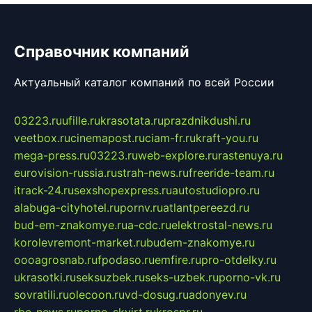
Справочник компаний
Актуальный каталог компаний по всей России
03223.ru
ufille.ru
krasotata.ru
prazdnikdushi.ru
veetbox.ru
cinemapost.ru
ciam-fr.ru
kraft-you.ru
mega-press.ru
03223.ru
web-explore.ru
rastenuya.ru
eurovision-russia.ru
strah-news.ru
freeride-team.ru
itrack-24.ru
sexshopexpress.ru
autostudiopro.ru
alabuga-cityhotel.ru
pornv.ru
atlantpereezd.ru
bud-em-znakomye.ru
a-cdc.ru
elektrostal-news.ru
korolevremont-market.ru
budem-znakomye.ru
oooagrosnab.ru
fpodaso.ru
emfire.ru
pro-otdelky.ru
ukrasotki.ru
seksuzbek.ru
seks-uzbek.ru
porno-vk.ru
sovratili.ru
olecoon.ru
vd-dosug.ru
adonyev.ru
rbc-news.ru
porno-skvirt.ru
krospr.ru