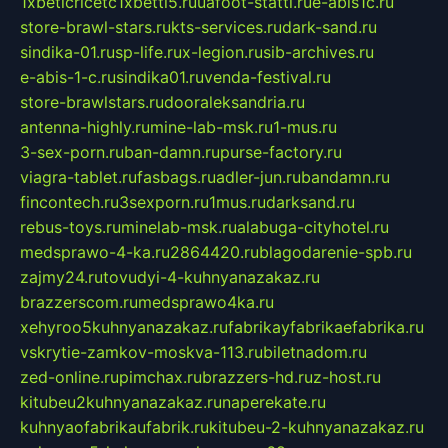
1xbeticricetc1xbetti5.ru
uafoot-statti.ru
e-abis1c.ru
store-brawl-stars.ru
kts-services.ru
dark-sand.ru
sindika-01.ru
sp-life.ru
x-legion.ru
sib-archives.ru
e-abis-1-c.ru
sindika01.ru
venda-festival.ru
store-brawlstars.ru
dooraleksandria.ru
antenna-highly.ru
mine-lab-msk.ru
1-mus.ru
3-sex-porn.ru
ban-damn.ru
purse-factory.ru
viagra-tablet.ru
fasbags.ru
adler-jun.ru
bandamn.ru
fincontech.ru
3sexporn.ru
1mus.ru
darksand.ru
rebus-toys.ru
minelab-msk.ru
alabuga-cityhotel.ru
medsprawo-4-ka.ru
2864420.ru
blagodarenie-spb.ru
zajmy24.ru
tovudyi-4-kuhnyanazakaz.ru
brazzerscom.ru
medsprawo4ka.ru
xehyroo5kuhnyanazakaz.ru
fabrikayfabrikaefabrika.ru
vskrytie-zamkov-moskva-113.ru
biletnadom.ru
zed-online.ru
pimchax.ru
brazzers-hd.ru
z-host.ru
kitubeu2kuhnyanazakaz.ru
naperekate.ru
kuhnyaofabrikaufabrik.ru
kitubeu-2-kuhnyanazakaz.ru