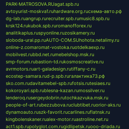
PARK-MATROSOVA.RU
agat.spb.ru
avtoyurist-moskva1.ru
hardware.org.ru
схема-авто.рф
dg-lab.ru
angrup.ru
recruiter.spb.ru
music8.spb.ru
krsk124.ru
kubok.spb.ru
romanofforex.ru
analitikaplus.ru
spyonline.ru
zosikamery.ru
sloboda-ural.pp.ru
AUTO-COM.SU
hohota.net
alimy.ru
online-z.com
aromat-vostoka.ru
otdelkaexp.ru
mobilvest.ru
bbd.net.ru
mebelshop.msk.ru
smp-forum.ru
bastion-td.ru
kosmoscreative.ru
avrmotors.ru
art-galadesign.ru
tiffany-c.ru
ecostep-samara.ru
d-p.spb.ru
галактика73.рф
sko.com.ru
davitamebel-spb.ru
fotsis.ru
tesiaes.ru
kokoroyari.spb.ru
blesna-kazan.ru
mossilver.ru
lenderoq.ru
sergeydobrin.ru
tochkazvuka.msk.ru
people-of-art.ru
bezzubova.ru
clubtibet.ru
orior-aks.ru
dynamoauto.ru
szk-favorit.ru
carlines.ru
flatnsk.ru
kingbolenskaner.ru
alex-motor.ru
astroline.net.ru
act1.spb.ru
polyglot.com.ru
gidlipetsk.ru
ooo-driada.ru