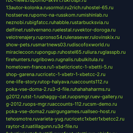
13autor-kolonka.ru
sormol.ru
2rich.ru
hostel-65.ru
hostserve.ru
porno-na-russkom.ru
mishinlab.ru
neznobi.ru
bigfatcc.ru
habble.ru
starbucksvia.ru
delfinet.ru
silvernano.ru
elestal.ru
vektor-doroga.ru
velotrenajery.ru
pronso54.ru
lenasever.ru
lovinskix.ru
show-pets.ru
smartnews03.ru
discofoxworld.ru
miraclecoon.ru
pongup.ru
hostel65.ru
liura.ru
glasspb.ru
firehunters.ru
gribowo.ru
gnalis.ru
bulkitula.ru
hometown-france.ru
1-xbeticricetc-1-xbetti-5.ru
shop-garena.ru
cricetc-1-xbetr-1-xbetcc-2.ru
one-life-story.ru
top-halyava.ru
accounts112.ru
poka-vse-doma-2.ru
3-d-file.ru
hahahaharms.ru
g2012.ru
tst-1.ru
shaggy-cat.ru
opsmgr.ru
ev-gallery.ru
g-2012.ru
ops-mgr.ru
accounts-112.ru
csm-demo.ru
poka-vse-doma2.ru
airgungames.ru
allseo-host.ru
tehosmotre.ru
varieta-yug.ru
cricetc1xbetr1xbetcc2.ru
raytor-d.ru
atillagunn.ru
3d-file.ru