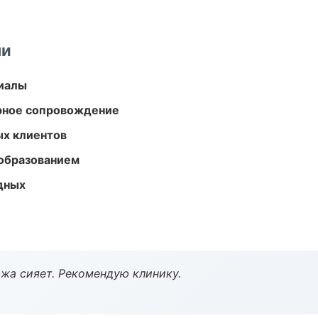
ми
риалы
урное сопровождение
ых клиентов
образованием
одных
жа сияет. Рекомендую клинику.