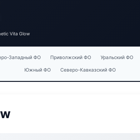
й
etic Vita Glow
еро-Западный ФО
Приволжский ФО
Уральский ФО
Южный ФО
Северо-Кавказский ФО
ow