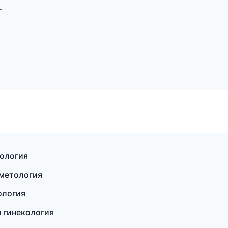
г
тология
сметология
ология
я гинекология